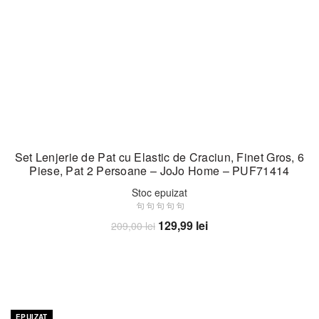
Set Lenjerie de Pat cu Elastic de Craciun, Finet Gros, 6
Piese, Pat 2 Persoane – JoJo Home – PUF71414
Stoc epuizat
Prețul
Prețul
129,99
lei
209,00
lei
inițial
curent
Citește mai mult
a
este:
fost:
129,99 lei.
209,00 lei.
-38%
EPUIZAT