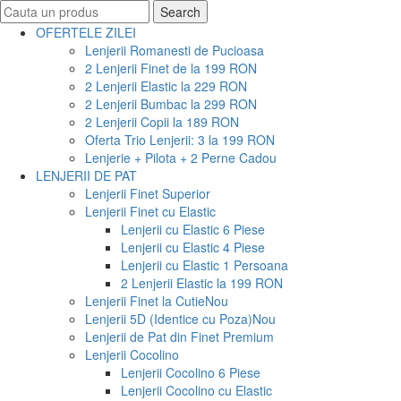
Search
Search
for:
OFERTELE ZILEI
Lenjerii Romanesti de Pucioasa
2 Lenjerii Finet de la 199 RON
2 Lenjerii Elastic la 229 RON
2 Lenjerii Bumbac la 299 RON
2 Lenjerii Copii la 189 RON
Oferta Trio Lenjerii: 3 la 199 RON
Lenjerie + Pilota + 2 Perne Cadou
LENJERII DE PAT
Lenjerii Finet Superior
Lenjerii Finet cu Elastic
Lenjerii cu Elastic 6 Piese
Lenjerii cu Elastic 4 Piese
Lenjerii cu Elastic 1 Persoana
2 Lenjerii Elastic la 199 RON
Lenjerii Finet la Cutie
Nou
Lenjerii 5D (Identice cu Poza)
Nou
Lenjerii de Pat din Finet Premium
Lenjerii Cocolino
Lenjerii Cocolino 6 Piese
Lenjerii Cocolino cu Elastic