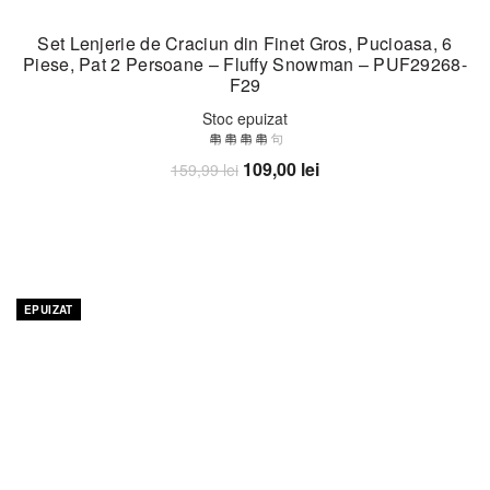
Set Lenjerie de Craciun din Finet Gros, Pucioasa, 6
Piese, Pat 2 Persoane – Fluffy Snowman – PUF29268-
F29
Stoc epuizat
Prețul
Prețul
109,00
lei
159,99
lei
inițial
curent
Citește mai mult
a
este:
fost:
109,00 lei.
159,99 lei.
-19%
EPUIZAT