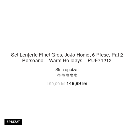
Set Lenjerie Finet Gros, JoJo Home, 6 Piese, Pat 2
Persoane – Warm Holidays – PUF71212
Stoc epuizat
Prețul
Prețul
149,99
lei
199,00
lei
inițial
curent
Citește mai mult
a
este:
fost:
149,99 lei.
199,00 lei.
-31%
EPUIZAT