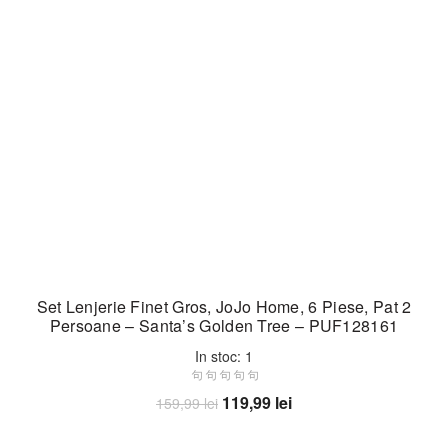
Set Lenjerie Finet Gros, JoJo Home, 6 Piese, Pat 2
Persoane – Santa’s Golden Tree – PUF128161
In stoc: 1
Prețul
Prețul
119,99
lei
159,99
lei
inițial
curent
Adaugă în coș
a
este: