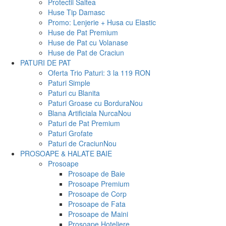
Protectii Saltea
Huse Tip Damasc
Promo: Lenjerie + Husa cu Elastic
Huse de Pat Premium
Huse de Pat cu Volanase
Huse de Pat de Craciun
PATURI DE PAT
Oferta Trio Paturi: 3 la 119 RON
Paturi Simple
Paturi cu Blanita
Paturi Groase cu Bordura
Nou
Blana Artificiala Nurca
Nou
Paturi de Pat Premium
Paturi Grofate
Paturi de Craciun
Nou
PROSOAPE & HALATE BAIE
Prosoape
Prosoape de Baie
Prosoape Premium
Prosoape de Corp
Prosoape de Fata
Prosoape de Maini
Prosoape Hoteliere