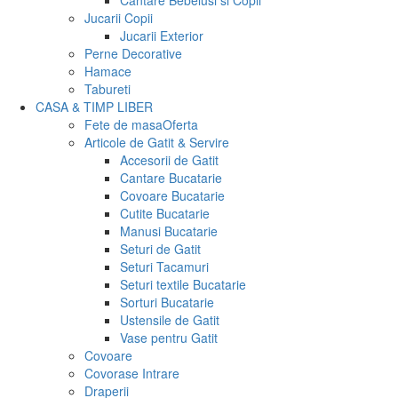
Cantare Bebelusi si Copii
Jucarii Copii
Jucarii Exterior
Perne Decorative
Hamace
Tabureti
CASA & TIMP LIBER
Fete de masa
Oferta
Articole de Gatit & Servire
Accesorii de Gatit
Cantare Bucatarie
Covoare Bucatarie
Cutite Bucatarie
Manusi Bucatarie
Seturi de Gatit
Seturi Tacamuri
Seturi textile Bucatarie
Sorturi Bucatarie
Ustensile de Gatit
Vase pentru Gatit
Covoare
Covorase Intrare
Draperii