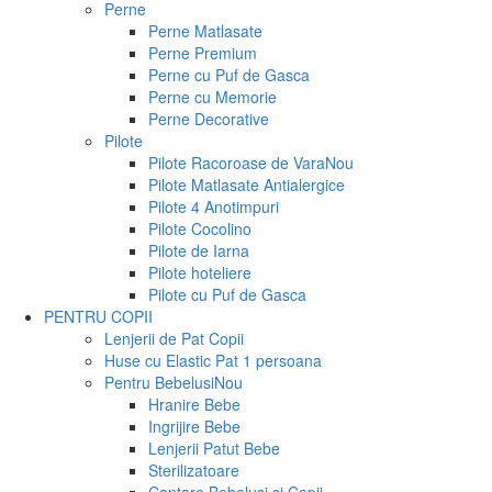
Perne
Perne Matlasate
Perne Premium
Perne cu Puf de Gasca
Perne cu Memorie
Perne Decorative
Pilote
Pilote Racoroase de Vara
Nou
Pilote Matlasate Antialergice
Pilote 4 Anotimpuri
Pilote Cocolino
Pilote de Iarna
Pilote hoteliere
Pilote cu Puf de Gasca
PENTRU COPII
Lenjerii de Pat Copii
Huse cu Elastic Pat 1 persoana
Pentru Bebelusi
Nou
Hranire Bebe
Ingrijire Bebe
Lenjerii Patut Bebe
Sterilizatoare