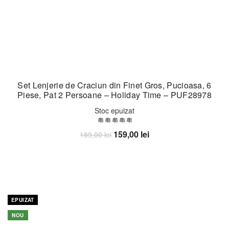
Set Lenjerie de Craciun din Finet Gros, Pucioasa, 6
Piese, Pat 2 Persoane – Holiday Time – PUF28978
Stoc epuizat
Prețul
Prețul
159,00
lei
189,00
lei
inițial
curent
Citește mai mult
a
este:
fost:
159,00 lei.
189,00 lei.
-38%
EPUIZAT
NOU