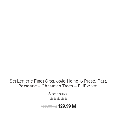
Set Lenjerie Finet Gros, JoJo Home, 6 Piese, Pat 2
Persoane – Christmas Trees – PUF29289
Stoc epuizat
Prețul
Prețul
129,99
lei
159,99
lei
inițial
curent
Citește mai mult