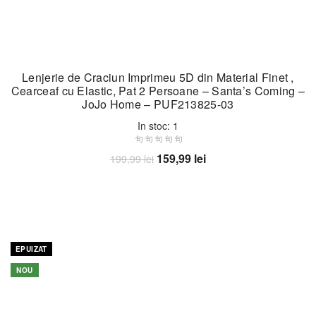
Lenjerie de Craciun Imprimeu 5D din Material Finet ,
Cearceaf cu Elastic, Pat 2 Persoane – Santa’s Coming –
JoJo Home – PUF213825-03
In stoc: 1
Prețul
Prețul
159,99
lei
199,99
lei
inițial
curent
Adaugă în coș
a
este:
fost:
159,99 lei.
199,99 lei.
-32%
EPUIZAT
NOU