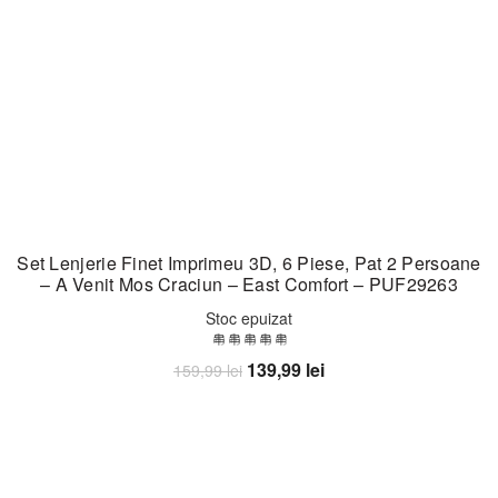
Set Lenjerie Finet Imprimeu 3D, 6 Piese, Pat 2 Persoane
– A Venit Mos Craciun – East Comfort – PUF29263
Stoc epuizat
Prețul
Prețul
139,99
lei
159,99
lei
inițial
curent
Citește mai mult
a
este:
fost:
139,99 lei.
159,99 lei.
-32%