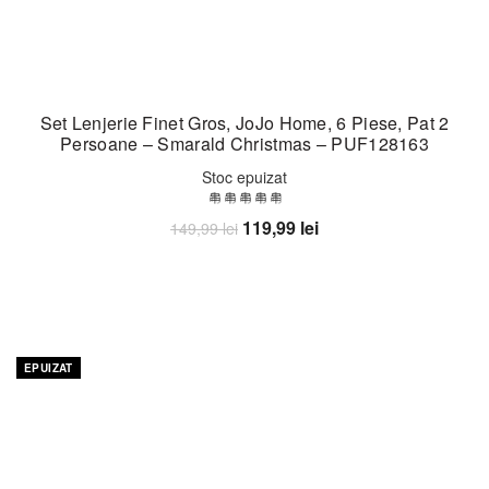
Set Lenjerie Finet Gros, JoJo Home, 6 Piese, Pat 2
Persoane – Smarald Christmas – PUF128163
Stoc epuizat
Prețul
Prețul
119,99
lei
149,99
lei
inițial
curent
Citește mai mult
a
este:
fost:
119,99 lei.
149,99 lei.
-32%
EPUIZAT