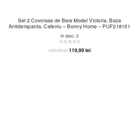
Set 2 Covorase de Baie Model Victoria, Baza
Antiderapanta, Cafeniu – Bonny Home – PUF218151
In stoc: 3
Prețul
Prețul
119,99
lei
139,99
lei
inițial
curent
Adaugă în coș
a
este:
fost:
119,99 lei.
139,99 lei.
-13%