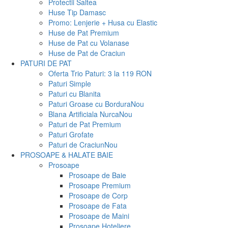
Protectii Saltea
Huse Tip Damasc
Promo: Lenjerie + Husa cu Elastic
Huse de Pat Premium
Huse de Pat cu Volanase
Huse de Pat de Craciun
PATURI DE PAT
Oferta Trio Paturi: 3 la 119 RON
Paturi Simple
Paturi cu Blanita
Paturi Groase cu Bordura
Nou
Blana Artificiala Nurca
Nou
Paturi de Pat Premium
Paturi Grofate
Paturi de Craciun
Nou
PROSOAPE & HALATE BAIE
Prosoape
Prosoape de Baie
Prosoape Premium
Prosoape de Corp
Prosoape de Fata
Prosoape de Maini
Prosoape Hoteliere