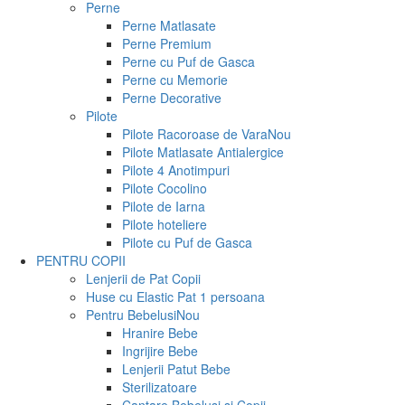
Perne
Perne Matlasate
Perne Premium
Perne cu Puf de Gasca
Perne cu Memorie
Perne Decorative
Pilote
Pilote Racoroase de Vara
Nou
Pilote Matlasate Antialergice
Pilote 4 Anotimpuri
Pilote Cocolino
Pilote de Iarna
Pilote hoteliere
Pilote cu Puf de Gasca
PENTRU COPII
Lenjerii de Pat Copii
Huse cu Elastic Pat 1 persoana
Pentru Bebelusi
Nou
Hranire Bebe
Ingrijire Bebe
Lenjerii Patut Bebe
Sterilizatoare