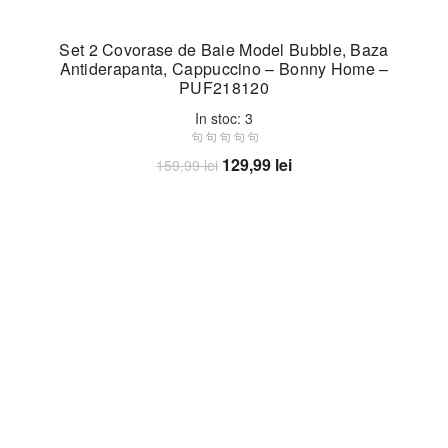
Set 2 Covorase de Baie Model Bubble, Baza
Antiderapanta, Cappuccino – Bonny Home –
PUF218120
In stoc: 3
Prețul
Prețul
129,99
lei
159,99
lei
inițial
curent
Adaugă în coș
a
este:
fost:
129,99 lei.
159,99 lei.
-17%