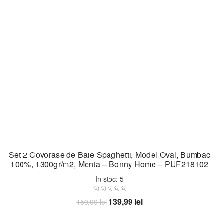
Set 2 Covorase de Baie Spaghetti, Model Oval, Bumbac
100%, 1300gr/m2, Menta – Bonny Home – PUF218102
In stoc: 5
Prețul
Prețul
139,99
lei
159,99
lei
inițial
curent
Adaugă în coș