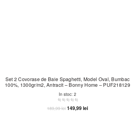
Set 2 Covorase de Baie Spaghetti, Model Oval, Bumbac
100%, 1300gr/m2, Antracit – Bonny Home – PUF218129
In stoc: 2
Prețul
Prețul
149,99
lei
189,99
lei
inițial
curent
Adaugă în coș
a
este:
fost:
149,99 lei.
189,99 lei.