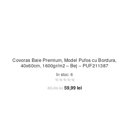
Covoras Baie Premium, Model Pufos cu Bordura,
40x60cm, 1600gr/m2 – Bej – PUF211387
In stoc: 6
Prețul
Prețul
59,99
lei
89,99
lei
inițial
curent
Adaugă în coș
a
este:
fost:
59,99 lei.
89,99 lei.
-13%