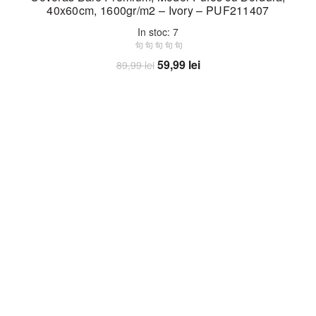
40x60cm, 1600gr/m2 – Ivory – PUF211407
In stoc: 7
Prețul
Prețul
59,99
lei
89,99
lei
inițial
curent
Adaugă în coș
a
este:
fost:
59,99 lei.
89,99 lei.
-13%