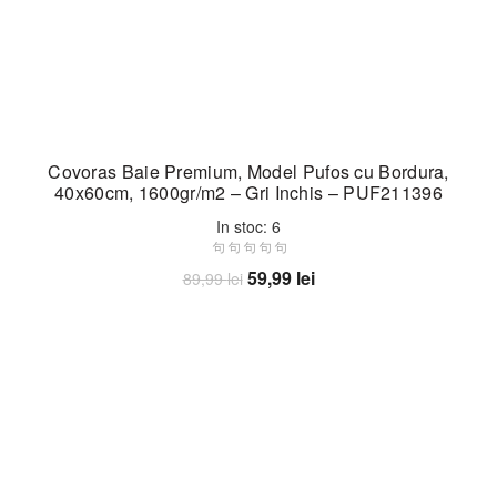
Covoras Baie Premium, Model Pufos cu Bordura,
40x60cm, 1600gr/m2 – Gri Inchis – PUF211396
In stoc: 6
Prețul
Prețul
59,99
lei
89,99
lei
inițial
curent
Adaugă în coș
a
este:
fost:
59,99 lei.
89,99 lei.
-33%