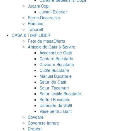
Cantare Bebelusi si Copii
Jucarii Copii
Jucarii Exterior
Perne Decorative
Hamace
Tabureti
CASA & TIMP LIBER
Fete de masa
Oferta
Articole de Gatit & Servire
Accesorii de Gatit
Cantare Bucatarie
Covoare Bucatarie
Cutite Bucatarie
Manusi Bucatarie
Seturi de Gatit
Seturi Tacamuri
Seturi textile Bucatarie
Sorturi Bucatarie
Ustensile de Gatit
Vase pentru Gatit
Covoare
Covorase Intrare
Draperii