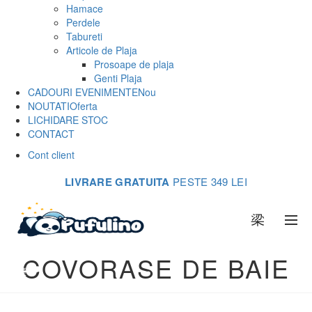
Hamace
Perdele
Tabureti
Articole de Plaja
Prosoape de plaja
Genti Plaja
CADOURI EVENIMENTE
Nou
NOUTATI
Oferta
LICHIDARE STOC
CONTACT
Cont client
LIVRARE GRATUITA
PESTE 349 LEI
0
COVORASE DE BAIE