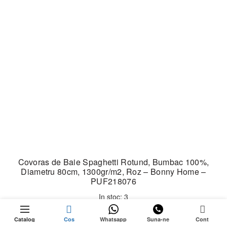
Covoras de Baie Spaghetti Rotund, Bumbac 100%,
Diametru 80cm, 1300gr/m2, Roz – Bonny Home –
PUF218076
In stoc: 3
0
Prețul
Prețul
99,99
lei
119,99
lei
Catalog
Cos
Whatsapp
Suna-ne
Cont