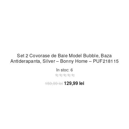
Set 2 Covorase de Baie Model Bubble, Baza
Antiderapanta, Silver – Bonny Home – PUF218115
In stoc: 6
Prețul
Prețul
129,99
lei
159,99
lei
inițial
curent
Adaugă în coș
a
este:
fost:
129,99 lei.
159,99 lei.
-33%