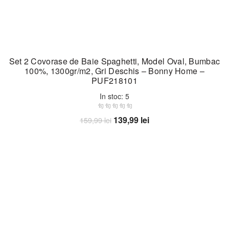
Set 2 Covorase de Baie Spaghetti, Model Oval, Bumbac
100%, 1300gr/m2, Gri Deschis – Bonny Home –
PUF218101
In stoc: 5
Prețul
Prețul
139,99
lei
159,99
lei
inițial
curent
Adaugă în coș
a
este:
fost:
139,99 lei.
159,99 lei.
-14%