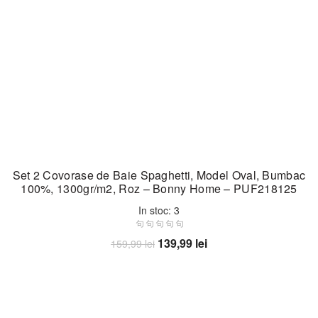
Set 2 Covorase de Baie Spaghetti, Model Oval, Bumbac
100%, 1300gr/m2, Roz – Bonny Home – PUF218125
In stoc: 3
Prețul
Prețul
139,99
lei
159,99
lei
inițial
curent
Adaugă în coș
a
este:
fost:
139,99 lei.
159,99 lei.
-19%