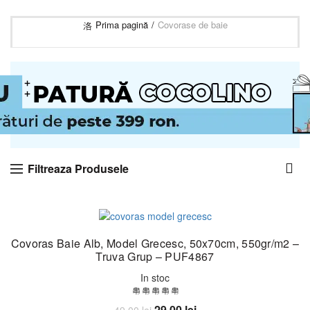
Prima pagină
Covorase de baie
Filtreaza Produsele
-41%
Covoras Baie Alb, Model Grecesc, 50x70cm, 550gr/m2 –
Truva Grup – PUF4867
In stoc
Prețul
Prețul
29,00
lei
49,00
lei