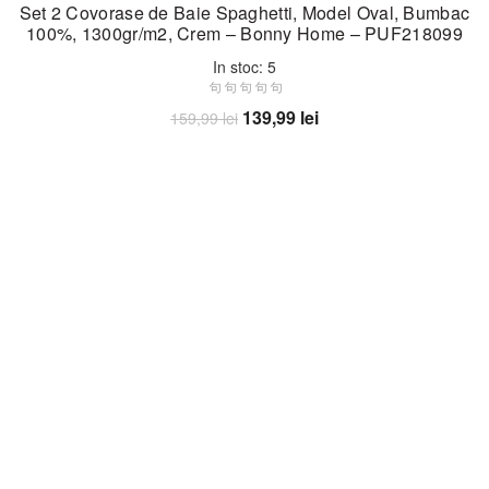
Set 2 Covorase de Baie Spaghetti, Model Oval, Bumbac
100%, 1300gr/m2, Crem – Bonny Home – PUF218099
In stoc: 5
Prețul
Prețul
139,99
lei
159,99
lei
inițial
curent
Adaugă în coș
a
este:
fost:
139,99 lei.
159,99 lei.
-21%