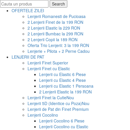
Search
Search
for:
OFERTELE ZILEI
Lenjerii Romanesti de Pucioasa
2 Lenjerii Finet de la 199 RON
2 Lenjerii Elastic la 229 RON
2 Lenjerii Bumbac la 299 RON
2 Lenjerii Copii la 189 RON
Oferta Trio Lenjerii: 3 la 199 RON
Lenjerie + Pilota + 2 Perne Cadou
LENJERII DE PAT
Lenjerii Finet Superior
Lenjerii Finet cu Elastic
Lenjerii cu Elastic 6 Piese
Lenjerii cu Elastic 4 Piese
Lenjerii cu Elastic 1 Persoana
2 Lenjerii Elastic la 199 RON
Lenjerii Finet la Cutie
Nou
Lenjerii 5D (Identice cu Poza)
Nou
Lenjerii de Pat din Finet Premium
Lenjerii Cocolino
Lenjerii Cocolino 6 Piese
Lenjerii Cocolino cu Elastic