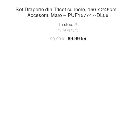
Set Draperie din Tricot cu Inele, 150 x 245cm +
Accesorii, Maro – PUF157747-DL06
In stoc: 2
Prețul
Prețul
89,99
lei
99,99
lei
inițial
curent
Adaugă în coș
a
este:
fost:
89,99 lei.
99,99 lei.
-10%