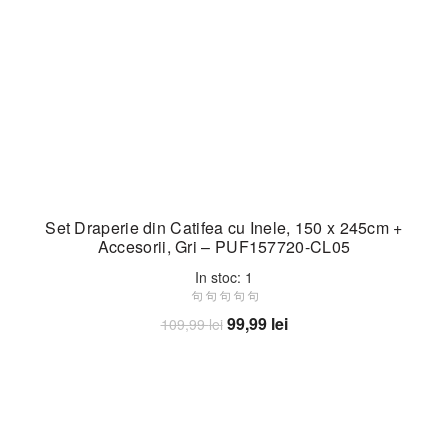
Set Draperie din Catifea cu Inele, 150 x 245cm +
Accesorii, Gri – PUF157720-CL05
In stoc: 1
Prețul
Prețul
99,99
lei
109,99
lei
inițial
curent
Adaugă în coș
a
este:
fost:
99,99 lei.
109,99 lei.
-10%