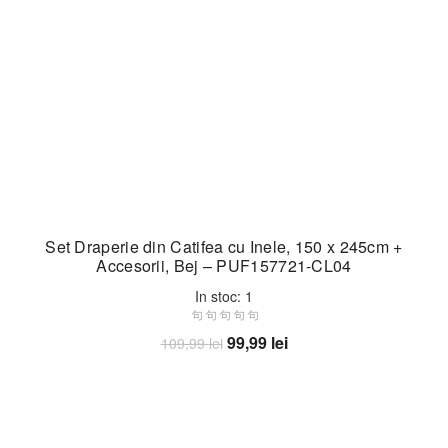
Set Draperie din Catifea cu Inele, 150 x 245cm +
Accesorii, Bej – PUF157721-CL04
In stoc: 1
Prețul
Prețul
99,99
lei
109,99
lei
inițial
curent
Adaugă în coș
a
este:
fost:
99,99 lei.
109,99 lei.
-24%