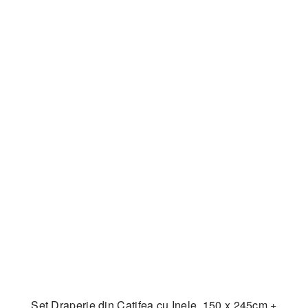
Set Draperie din Catifea cu Inele, 150 x 245cm +