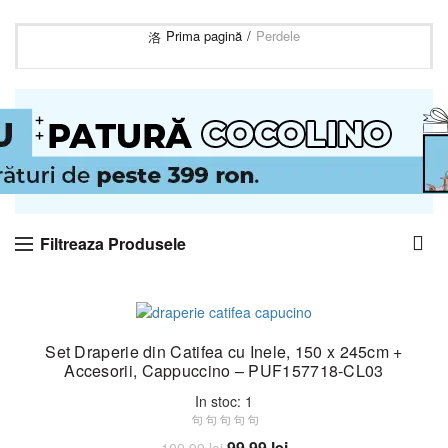
Prima pagină
Perdele
Filtreaza Produsele
-9%
Set Draperie din Catifea cu Inele, 150 x 245cm +
Accesorii, Cappuccino – PUF157718-CL03
In stoc: 1
Prețul
Prețul
99,99
lei
109,99
lei