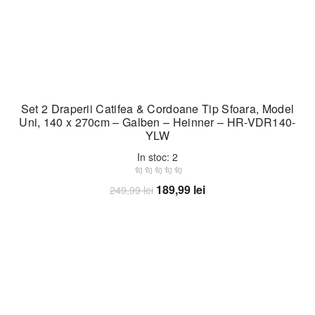
Set 2 Draperii Catifea & Cordoane Tip Sfoara, Model
Uni, 140 x 270cm – Galben – Heinner – HR-VDR140-
YLW
In stoc: 2
Prețul
Prețul
189,99
lei
249,99
lei
inițial
curent
Adaugă în coș
a
este:
fost:
189,99 lei.
249,99 lei.
-24%