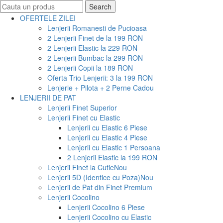
Search
Search
for:
OFERTELE ZILEI
Lenjerii Romanesti de Pucioasa
2 Lenjerii Finet de la 199 RON
2 Lenjerii Elastic la 229 RON
2 Lenjerii Bumbac la 299 RON
2 Lenjerii Copii la 189 RON
Oferta Trio Lenjerii: 3 la 199 RON
Lenjerie + Pilota + 2 Perne Cadou
LENJERII DE PAT
Lenjerii Finet Superior
Lenjerii Finet cu Elastic
Lenjerii cu Elastic 6 Piese
Lenjerii cu Elastic 4 Piese
Lenjerii cu Elastic 1 Persoana
2 Lenjerii Elastic la 199 RON
Lenjerii Finet la Cutie
Nou
Lenjerii 5D (Identice cu Poza)
Nou
Lenjerii de Pat din Finet Premium
Lenjerii Cocolino
Lenjerii Cocolino 6 Piese
Lenjerii Cocolino cu Elastic