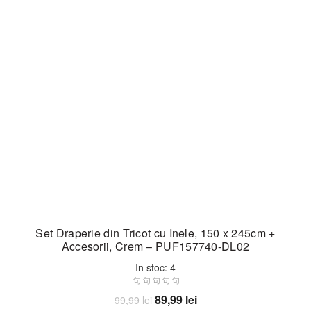
Set Draperie din Tricot cu Inele, 150 x 245cm +
Accesorii, Crem – PUF157740-DL02
In stoc: 4
Prețul
Prețul
89,99
lei
99,99
lei