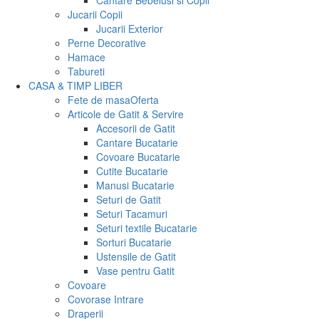
Cantare Bebelusi si Copii
Jucarii Copii
Jucarii Exterior
Perne Decorative
Hamace
Tabureti
CASA & TIMP LIBER
Fete de masa
Oferta
Articole de Gatit & Servire
Accesorii de Gatit
Cantare Bucatarie
Covoare Bucatarie
Cutite Bucatarie
Manusi Bucatarie
Seturi de Gatit
Seturi Tacamuri
Seturi textile Bucatarie
Sorturi Bucatarie
Ustensile de Gatit
Vase pentru Gatit
Covoare
Covorase Intrare
Draperii