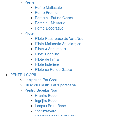
Perne
Perne Matlasate
Perne Premium
Perne cu Puf de Gasca
Perne cu Memorie
Perne Decorative
Pilote
Pilote Racoroase de Vara
Nou
Pilote Matlasate Antialergice
Pilote 4 Anotimpuri
Pilote Cocolino
Pilote de Iarna
Pilote hoteliere
Pilote cu Puf de Gasca
PENTRU COPII
Lenjerii de Pat Copii
Huse cu Elastic Pat 1 persoana
Pentru Bebelusi
Nou
Hranire Bebe
Ingrijire Bebe
Lenjerii Patut Bebe
Sterilizatoare