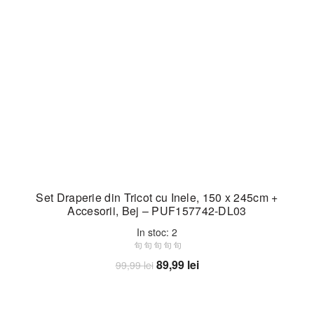
Set Draperie din Tricot cu Inele, 150 x 245cm +
Accesorii, Bej – PUF157742-DL03
In stoc: 2
Prețul
Prețul
89,99
lei
99,99
lei
inițial
curent
Adaugă în coș
a
este:
fost:
89,99 lei.