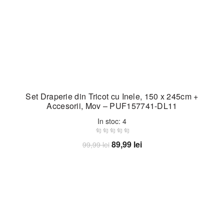
Set Draperie din Tricot cu Inele, 150 x 245cm +
Accesorii, Mov – PUF157741-DL11
In stoc: 4
Prețul
Prețul
89,99
lei
99,99
lei
inițial
curent
Adaugă în coș
a
este:
fost:
89,99 lei.
99,99 lei.
-9%