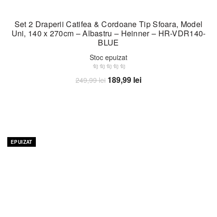
Set 2 Draperii Catifea & Cordoane Tip Sfoara, Model
Uni, 140 x 270cm – Albastru – Heinner – HR-VDR140-
BLUE
Stoc epuizat
Prețul
Prețul
189,99
lei
249,99
lei
inițial
curent
Citește mai mult
a
este:
fost:
189,99 lei.
249,99 lei.
-24%
EPUIZAT