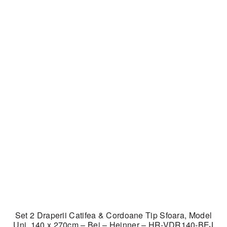
Set 2 Draperii Catifea & Cordoane Tip Sfoara, Model
Uni, 140 x 270cm – Bej – Heinner – HR-VDR140-BEJ