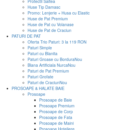
Protectii Saltea
Huse Tip Damasc
Promo: Lenjerie + Husa cu Elastic
Huse de Pat Premium
Huse de Pat cu Volanase
Huse de Pat de Craciun
PATURI DE PAT
Oferta Trio Paturi: 3 la 119 RON
Paturi Simple
Paturi cu Blanita
Paturi Groase cu Bordura
Nou
Blana Artificiala Nurca
Nou
Paturi de Pat Premium
Paturi Grofate
Paturi de Craciun
Nou
PROSOAPE & HALATE BAIE
Prosoape
Prosoape de Baie
Prosoape Premium
Prosoape de Corp
Prosoape de Fata
Prosoape de Maini
Prosoape Hoteliere