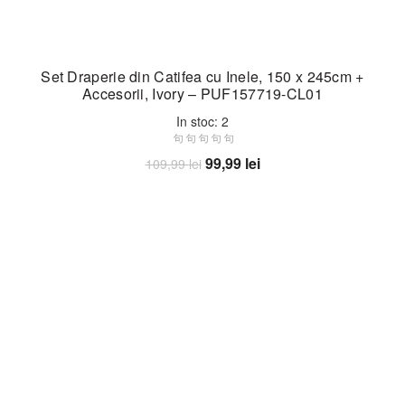
Set Draperie din Catifea cu Inele, 150 x 245cm +
Accesorii, Ivory – PUF157719-CL01
In stoc: 2
Prețul
Prețul
99,99
lei
109,99
lei
inițial
curent
Adaugă în coș
a
este:
fost:
99,99 lei.
109,99 lei.
-10%