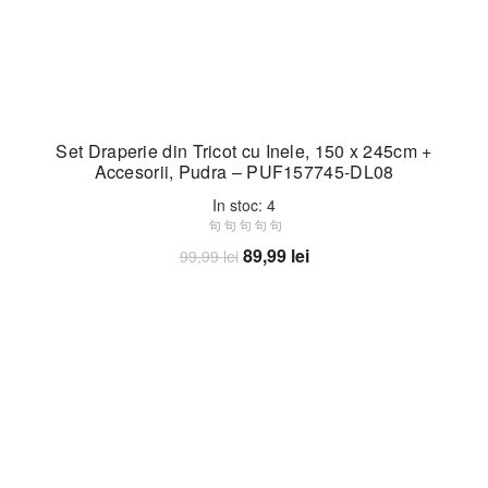
Set Draperie din Tricot cu Inele, 150 x 245cm +
Accesorii, Pudra – PUF157745-DL08
In stoc: 4
Prețul
Prețul
89,99
lei
99,99
lei
inițial
curent
Adaugă în coș
a
este:
fost:
89,99 lei.
99,99 lei.
-10%