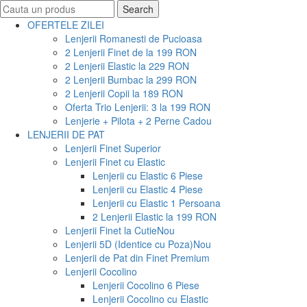
Search
Search
for:
OFERTELE ZILEI
Lenjerii Romanesti de Pucioasa
2 Lenjerii Finet de la 199 RON
2 Lenjerii Elastic la 229 RON
2 Lenjerii Bumbac la 299 RON
2 Lenjerii Copii la 189 RON
Oferta Trio Lenjerii: 3 la 199 RON
Lenjerie + Pilota + 2 Perne Cadou
LENJERII DE PAT
Lenjerii Finet Superior
Lenjerii Finet cu Elastic
Lenjerii cu Elastic 6 Piese
Lenjerii cu Elastic 4 Piese
Lenjerii cu Elastic 1 Persoana
2 Lenjerii Elastic la 199 RON
Lenjerii Finet la Cutie
Nou
Lenjerii 5D (Identice cu Poza)
Nou
Lenjerii de Pat din Finet Premium
Lenjerii Cocolino
Lenjerii Cocolino 6 Piese
Lenjerii Cocolino cu Elastic