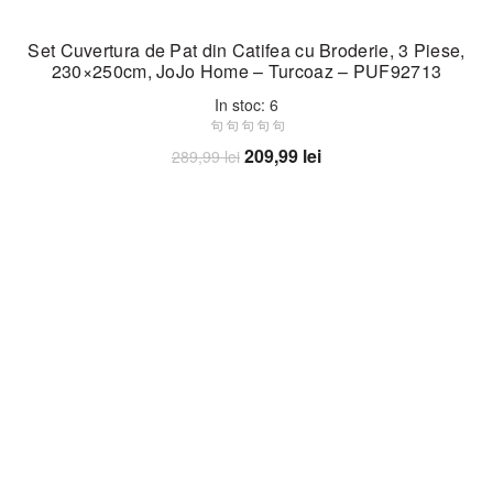
Set Cuvertura de Pat din Catifea cu Broderie, 3 Piese,
230×250cm, JoJo Home – Turcoaz – PUF92713
In stoc: 6
Prețul
Prețul
209,99
lei
289,99
lei
inițial
curent
Adaugă în coș
a
este:
fost:
209,99 lei.
289,99 lei.
-23%