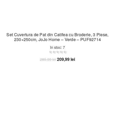
Set Cuvertura de Pat din Catifea cu Broderie, 3 Piese,
230×250cm, JoJo Home – Verde – PUF92714
In stoc: 7
Prețul
Prețul
209,99
lei
289,99
lei
inițial
curent
Adaugă în coș
a
este:
fost:
209,99 lei.
289,99 lei.
-31%