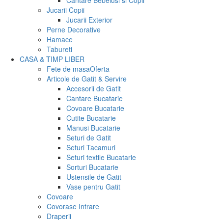
Cantare Bebelusi si Copii
Jucarii Copii
Jucarii Exterior
Perne Decorative
Hamace
Tabureti
CASA & TIMP LIBER
Fete de masa
Oferta
Articole de Gatit & Servire
Accesorii de Gatit
Cantare Bucatarie
Covoare Bucatarie
Cutite Bucatarie
Manusi Bucatarie
Seturi de Gatit
Seturi Tacamuri
Seturi textile Bucatarie
Sorturi Bucatarie
Ustensile de Gatit
Vase pentru Gatit
Covoare
Covorase Intrare
Draperii