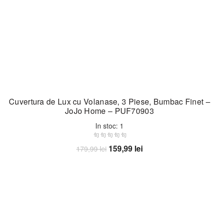
Cuvertura de Lux cu Volanase, 3 Piese, Bumbac Finet –
JoJo Home – PUF70903
In stoc: 1
Prețul
Prețul
159,99
lei
179,99
lei
inițial
curent
Adaugă în coș
a
este:
fost:
159,99 lei.
179,99 lei.
-20%