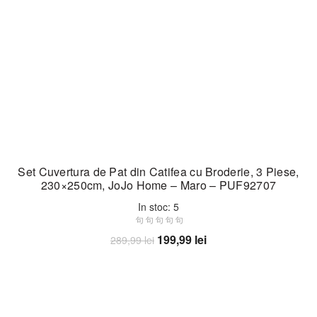
Set Cuvertura de Pat din Catifea cu Broderie, 3 Piese,
230×250cm, JoJo Home – Maro – PUF92707
In stoc: 5
Prețul
Prețul
199,99
lei
289,99
lei
inițial
curent
Adaugă în coș
a
este:
fost:
199,99 lei.
289,99 lei.
-28%