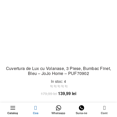
Cuvertura de Lux cu Volanase, 3 Piese, Bumbac Finet,
Bleu – JoJo Home – PUF70902
In stoc: 4
Prețul
Prețul
139,99
lei
179,99
lei
inițial
curent
Adaugă în coș
a
este:
0
fost:
139,99 lei.
Catalog
Cos
Whatsapp
Suna-ne
Cont
179,99 lei.