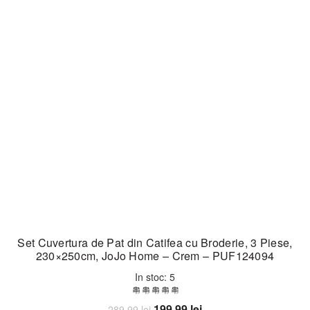
Set Cuvertura de Pat din Catifea cu Broderie, 3 Piese,
230×250cm, JoJo Home – Crem – PUF124094
In stoc: 5
Prețul
Prețul
199,99
lei
289,99
lei