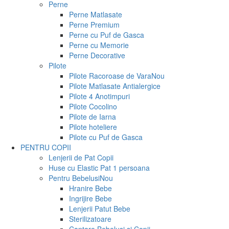
Perne
Perne Matlasate
Perne Premium
Perne cu Puf de Gasca
Perne cu Memorie
Perne Decorative
Pilote
Pilote Racoroase de Vara
Nou
Pilote Matlasate Antialergice
Pilote 4 Anotimpuri
Pilote Cocolino
Pilote de Iarna
Pilote hoteliere
Pilote cu Puf de Gasca
PENTRU COPII
Lenjerii de Pat Copii
Huse cu Elastic Pat 1 persoana
Pentru Bebelusi
Nou
Hranire Bebe
Ingrijire Bebe
Lenjerii Patut Bebe
Sterilizatoare