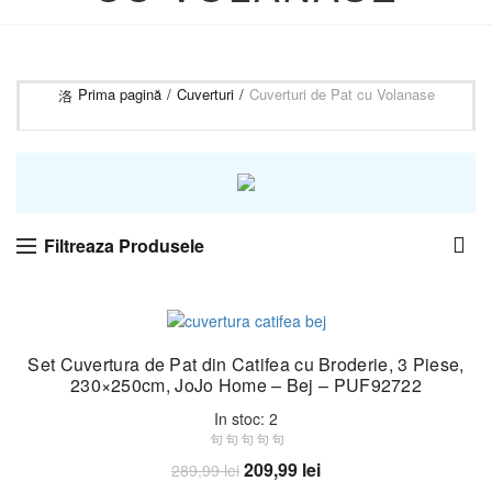
Prima pagină
Cuverturi
Cuverturi de Pat cu Volanase
Filtreaza Produsele
-28%
Set Cuvertura de Pat din Catifea cu Broderie, 3 Piese,
230×250cm, JoJo Home – Bej – PUF92722
In stoc: 2
Prețul
Prețul
209,99
lei
289,99
lei