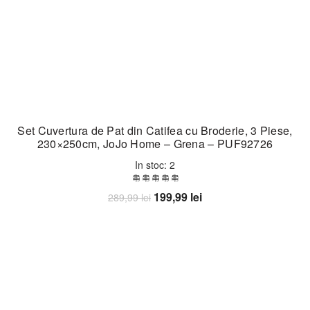
Set Cuvertura de Pat din Catifea cu Broderie, 3 Piese,
230×250cm, JoJo Home – Grena – PUF92726
In stoc: 2
Prețul
Prețul
199,99
lei
289,99
lei
inițial
curent
Adaugă în coș
a
este:
fost:
199,99 lei.
289,99 lei.
-28%