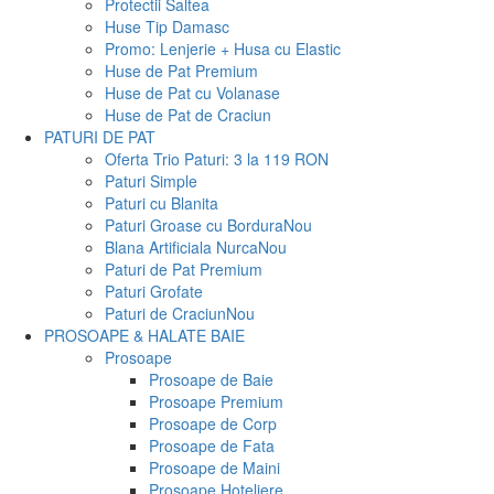
Protectii Saltea
Huse Tip Damasc
Promo: Lenjerie + Husa cu Elastic
Huse de Pat Premium
Huse de Pat cu Volanase
Huse de Pat de Craciun
PATURI DE PAT
Oferta Trio Paturi: 3 la 119 RON
Paturi Simple
Paturi cu Blanita
Paturi Groase cu Bordura
Nou
Blana Artificiala Nurca
Nou
Paturi de Pat Premium
Paturi Grofate
Paturi de Craciun
Nou
PROSOAPE & HALATE BAIE
Prosoape
Prosoape de Baie
Prosoape Premium
Prosoape de Corp
Prosoape de Fata
Prosoape de Maini
Prosoape Hoteliere