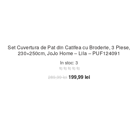
Set Cuvertura de Pat din Catifea cu Broderie, 3 Piese,
230×250cm, JoJo Home – Lila – PUF124091
In stoc: 3
Prețul
Prețul
199,99
lei
289,99
lei
inițial
curent
Adaugă în coș
a
este:
fost:
199,99 lei.
289,99 lei.
-28%