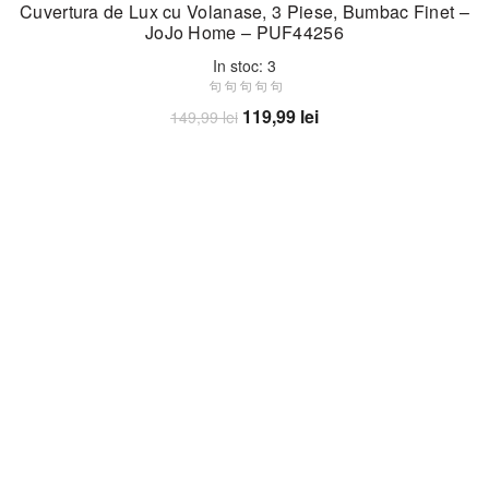
Cuvertura de Lux cu Volanase, 3 Piese, Bumbac Finet –
JoJo Home – PUF44256
In stoc: 3
Prețul
Prețul
119,99
lei
149,99
lei
inițial
curent
Adaugă în coș
a
este:
fost:
119,99 lei.
149,99 lei.
-22%