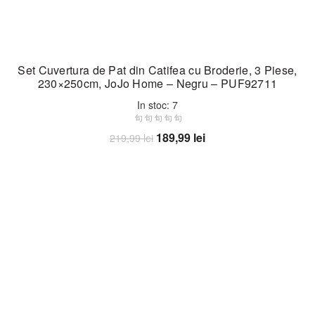
Set Cuvertura de Pat din Catifea cu Broderie, 3 Piese,
230×250cm, JoJo Home – Negru – PUF92711
In stoc: 7
Prețul
Prețul
189,99
lei
219,99
lei
inițial
curent
Adaugă în coș
a
este:
fost:
189,99 lei.
219,99 lei.
-31%