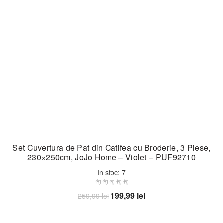
Set Cuvertura de Pat din Catifea cu Broderie, 3 Piese,
230×250cm, JoJo Home – Violet – PUF92710
In stoc: 7
Prețul
Prețul
199,99
lei
259,99
lei
inițial
curent
Adaugă în coș
a
este: