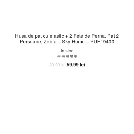
Husa de pat cu elastic + 2 Fete de Perna, Pat 2
Persoane, Zebra – Sky Home – PUF19400
In stoc
Prețul
Prețul
59,99
lei
89,99
lei
inițial
curent
Adaugă în coș
a
este:
fost:
59,99 lei.
89,99 lei.
-30%