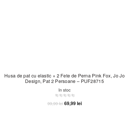
Husa de pat cu elastic + 2 Fete de Perna Pink Fox, Jo Jo
Design, Pat 2 Persoane – PUF28715
In stoc
Prețul
Prețul
69,99
lei
99,99
lei
inițial
curent
Adaugă în coș
a
este:
fost:
69,99 lei.
99,99 lei.