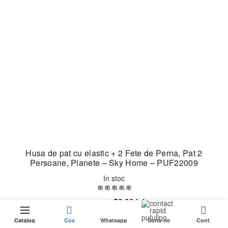
Husa de pat cu elastic + 2 Fete de Perna, Pat 2
Persoane, Planete – Sky Home – PUF22009
In stoc
Prețul
Prețul
59,99
lei
89,99
lei
0
inițial
curent
Adaugă în coș
Catalog
Cos
Whatsapp
Suna-ne
Cont
a
este: