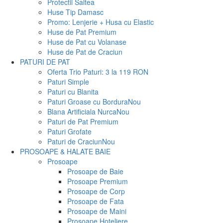
Protectii Saltea
Huse Tip Damasc
Promo: Lenjerie + Husa cu Elastic
Huse de Pat Premium
Huse de Pat cu Volanase
Huse de Pat de Craciun
PATURI DE PAT
Oferta Trio Paturi: 3 la 119 RON
Paturi Simple
Paturi cu Blanita
Paturi Groase cu Bordura
Nou
Blana Artificiala Nurca
Nou
Paturi de Pat Premium
Paturi Grofate
Paturi de Craciun
Nou
PROSOAPE & HALATE BAIE
Prosoape
Prosoape de Baie
Prosoape Premium
Prosoape de Corp
Prosoape de Fata
Prosoape de Maini
Prosoape Hoteliere