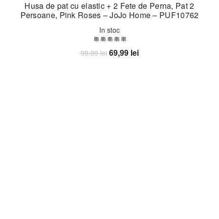
Husa de pat cu elastic + 2 Fete de Perna, Pat 2
Persoane, Pink Roses – JoJo Home – PUF10762
In stoc
Prețul
Prețul
69,99
lei
99,99
lei
inițial
curent
Adaugă în coș
a
este:
fost:
69,99 lei.
99,99 lei.
-30%