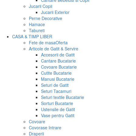
Cantare Bebelusi si Copii
Jucarii Copii
Jucarii Exterior
Perne Decorative
Hamace
Tabureti
CASA & TIMP LIBER
Fete de masa
Oferta
Articole de Gatit & Servire
Accesorii de Gatit
Cantare Bucatarie
Covoare Bucatarie
Cutite Bucatarie
Manusi Bucatarie
Seturi de Gatit
Seturi Tacamuri
Seturi textile Bucatarie
Sorturi Bucatarie
Ustensile de Gatit
Vase pentru Gatit
Covoare
Covorase Intrare
Draperii