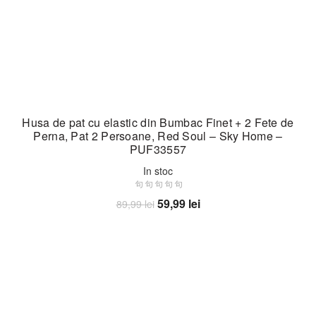
Husa de pat cu elastic din Bumbac Finet + 2 Fete de
Perna, Pat 2 Persoane, Red Soul – Sky Home –
PUF33557
In stoc
Prețul
Prețul
59,99
lei
89,99
lei
inițial
curent
Adaugă în coș
a
este:
fost:
59,99 lei.
89,99 lei.
-30%