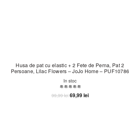
Husa de pat cu elastic + 2 Fete de Perna, Pat 2
Persoane, Lilac Flowers – JoJo Home – PUF10786
In stoc
Prețul
Prețul
69,99
lei
99,99
lei
inițial
curent
Adaugă în coș
a
este:
fost:
69,99 lei.
99,99 lei.
-30%