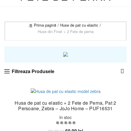
Prima pagină
Huse de pat cu elastic
Huse din Finet + 2 Fete de perna
Filtreaza Produsele
-30%
Husa de pat cu elastic + 2 Fete de Perna, Pat 2
Persoane, Zebra – JoJo Home – PUF16531
In stoc
Prețul
Prețul
69,99
lei