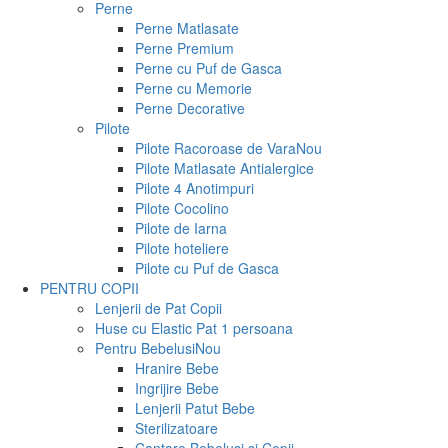
Perne
Perne Matlasate
Perne Premium
Perne cu Puf de Gasca
Perne cu Memorie
Perne Decorative
Pilote
Pilote Racoroase de Vara
Nou
Pilote Matlasate Antialergice
Pilote 4 Anotimpuri
Pilote Cocolino
Pilote de Iarna
Pilote hoteliere
Pilote cu Puf de Gasca
PENTRU COPII
Lenjerii de Pat Copii
Huse cu Elastic Pat 1 persoana
Pentru Bebelusi
Nou
Hranire Bebe
Ingrijire Bebe
Lenjerii Patut Bebe
Sterilizatoare