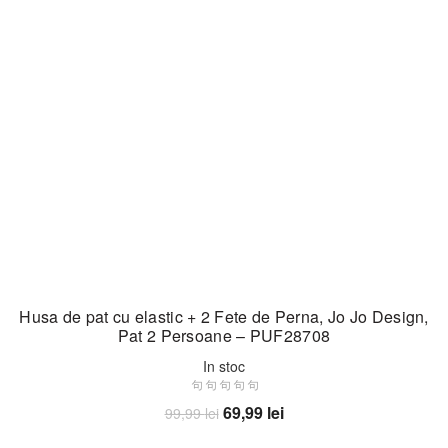
Husa de pat cu elastic + 2 Fete de Perna, Jo Jo Design,
Pat 2 Persoane – PUF28708
In stoc
Prețul
Prețul
69,99
lei
99,99
lei
inițial
curent
Adaugă în coș