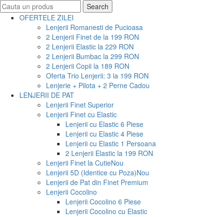
Search
Search
for:
OFERTELE ZILEI
Lenjerii Romanesti de Pucioasa
2 Lenjerii Finet de la 199 RON
2 Lenjerii Elastic la 229 RON
2 Lenjerii Bumbac la 299 RON
2 Lenjerii Copii la 189 RON
Oferta Trio Lenjerii: 3 la 199 RON
Lenjerie + Pilota + 2 Perne Cadou
LENJERII DE PAT
Lenjerii Finet Superior
Lenjerii Finet cu Elastic
Lenjerii cu Elastic 6 Piese
Lenjerii cu Elastic 4 Piese
Lenjerii cu Elastic 1 Persoana
2 Lenjerii Elastic la 199 RON
Lenjerii Finet la Cutie
Nou
Lenjerii 5D (Identice cu Poza)
Nou
Lenjerii de Pat din Finet Premium
Lenjerii Cocolino
Lenjerii Cocolino 6 Piese
Lenjerii Cocolino cu Elastic