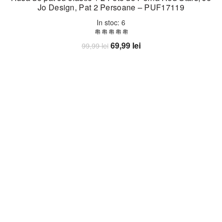
Jo Design, Pat 2 Persoane – PUF17119
In stoc: 6
Prețul
Prețul
69,99
lei
99,99
lei
inițial
curent
Adaugă în coș
a
este:
fost:
69,99 lei.
99,99 lei.
-30%