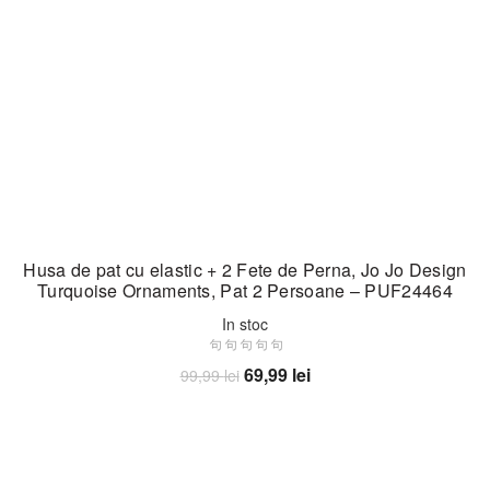
Husa de pat cu elastic + 2 Fete de Perna, Jo Jo Design
Turquoise Ornaments, Pat 2 Persoane – PUF24464
In stoc
Prețul
Prețul
69,99
lei
99,99
lei
inițial
curent
Adaugă în coș
a
este:
fost:
69,99 lei.
99,99 lei.
-33%