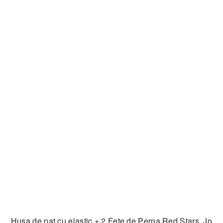
Husa de pat cu elastic + 2 Fete de Perna Red Stars, Jo