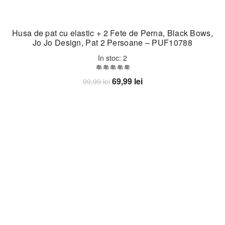
Husa de pat cu elastic + 2 Fete de Perna, Black Bows,
Jo Jo Design, Pat 2 Persoane – PUF10788
In stoc: 2
Prețul
Prețul
69,99
lei
99,99
lei
inițial
curent
Adaugă în coș
a
este:
fost:
69,99 lei.
99,99 lei.
-30%