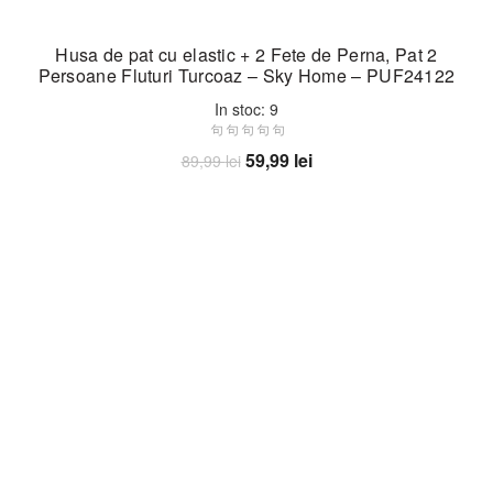
Husa de pat cu elastic + 2 Fete de Perna, Pat 2
Persoane Fluturi Turcoaz – Sky Home – PUF24122
In stoc: 9
Prețul
Prețul
59,99
lei
89,99
lei
inițial
curent
Adaugă în coș
a
este:
fost:
59,99 lei.
89,99 lei.
-33%