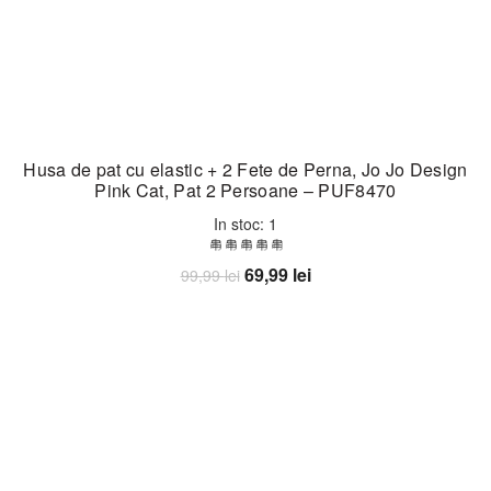
Husa de pat cu elastic + 2 Fete de Perna, Jo Jo Design
Pink Cat, Pat 2 Persoane – PUF8470
In stoc: 1
Prețul
Prețul
69,99
lei
99,99
lei
inițial
curent
Adaugă în coș
a
este:
fost:
69,99 lei.
99,99 lei.
-30%