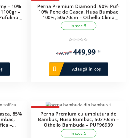
-10%
my – 10%
Perna Premium Diamond: 90% Puf-
 1100gr –
10% Pene de Gasca, Husa Bumbac
ufulino –
100%, 50x70cm – Othello Clima
Downa 90 – PUF96957
In stoc: 5
Prețul
Prețul
Prețul
449,99
i
lei
499,99
lei
curent
inițial
curent
este:
a
este:
oș
Adaugă în coș
99,99 lei.
fost:
449,99 lei.
499,99 lei.
-18%
Gasca, 85%
Perna Premium cu umplutura de
umbac,
Bambus, Husa Bumbac, 50x70cm –
fica –
Othello Bambuda – PUF96939
In stoc: 5