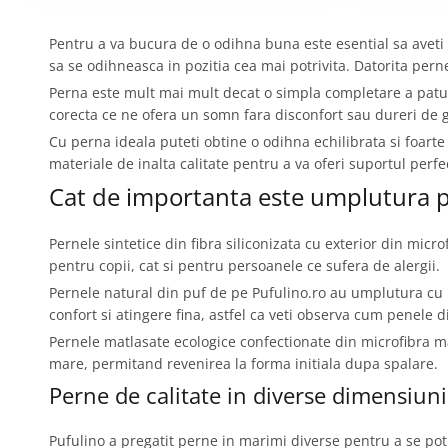
Pentru a va bucura de o odihna buna este esential sa aveti 
sa se odihneasca in pozitia cea mai potrivita. Datorita pern
Perna este mult mai mult decat o simpla completare a patu
corecta ce ne ofera un somn fara disconfort sau dureri de g
Cu perna ideala puteti obtine o odihna echilibrata si foart
materiale de inalta calitate pentru a va oferi suportul per
Cat de importanta este umplutura p
Pernele sintetice din fibra siliconizata cu exterior din micro
pentru copii, cat si pentru persoanele ce sufera de alergii.
Pernele natural din puf de pe Pufulino.ro au umplutura cu 
confort si atingere fina, astfel ca veti observa cum penele 
Pernele matlasate ecologice confectionate din microfibra mat
mare, permitand revenirea la forma initiala dupa spalare.
Perne de calitate in diverse dimensiuni
Pufulino a pregatit perne in marimi diverse pentru a se potri