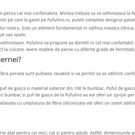
o perna cat mai confortabila. Mintea trebuie sa se odihneasca la fe
elor pe care le gasiti pe Pufulino.ro, puteti completa designul patu
lui nostru. Este un element fundamental in odihna noastra zilnica
at sau spate.
e odihnitoare. Pufulino va propune sa dormiti in cel mai confortabi
fect la culcare. Avem modele de perne cu diferite grade de fermitat
ernei?
fibra periata sunt pufoase, lavabile si va permit sa va odihniti confo
puf de gasca si material exterior din 100 % bumbac. Puful de gasc
din bumbac si puf de gasca de la Pufulino va vor oferi un sprijin per
lasata cu umplutura de fibra siliconizata vor oferi un somn odihnito
vi atat pentru cei mici, cat si pentru adulti. Astfel, dimensiunile p