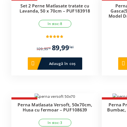
-18%
-30%
Set 2 Perne Matlasate tratate cu
Pern
Lavanda, 50 x 70cm – PUF183918
Gasca(5
Model Dr
P
In stoc: 8
Prețul
Prețul
89,99
lei
109,99
lei
inițial
curent
a
este:
Adaugă în coș
fost:
89,99 lei.
109,99 lei.
-33%
-22%
Perna Matlasata Versoft, 50x70cm,
Perna P
Husa cu fermoar – PUF108639
Bumbac, 
In stoc: 3