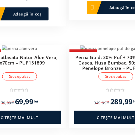
inițial
curent
a
Adaugă în c
a
este:
fost:
Adaugă în coș
fost:
299,99 lei.
79,99 lei.
349,99 lei.
-17%
atlasata Natur Aloe Vera,
Perna Gold: 30% Puf + 70
x70cm – PUF151899
Gasca, Husa Bumbac, 50
Penelope Bronze – PU
Stoc epuizat
Stoc epuizat
Prețul
Prețul
Prețul
69,99
289,99
lei
l
79,99
349,99
lei
lei
inițial
curent
inițial
a
este:
a
CITEȘTE MAI MULT
CITEȘTE MAI MULT
fost:
69,99 lei.
fost:
79,99 lei.
349,99 lei.