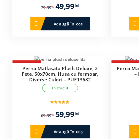
Prețul
Prețul
49,99
lei
79,99
lei
inițial
curent
a
este:
Adaugă în coș
fost:
49,99 lei.
79,99 lei.
-14%
-25%
Perna Matlasata Plush Deluxe, 2
Perna Mat
Fete, 50x70cm, Husa cu fermoar,
–
Diverse Culori – PUF13682
In stoc: 9
Prețul
Prețul
59,99
lei
69,99
lei
inițial
curent
a
este:
Adaugă în coș
fost:
59,99 lei.