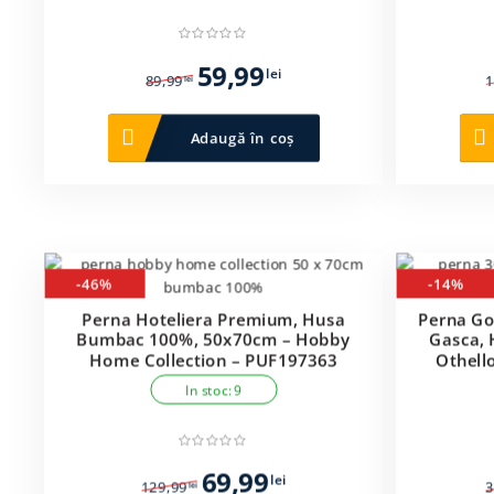
Prețul
Prețul
59,99
lei
89,99
1
lei
inițial
curent
a
este:
Adaugă în coș
fost:
59,99 lei.
89,99 lei.
-46%
-14%
Perna Hoteliera Premium, Husa
Perna Go
Bumbac 100%, 50x70cm – Hobby
Gasca,
Home Collection – PUF197363
Othell
In stoc: 9
Prețul
Prețul
69,99
lei
129,99
3
lei