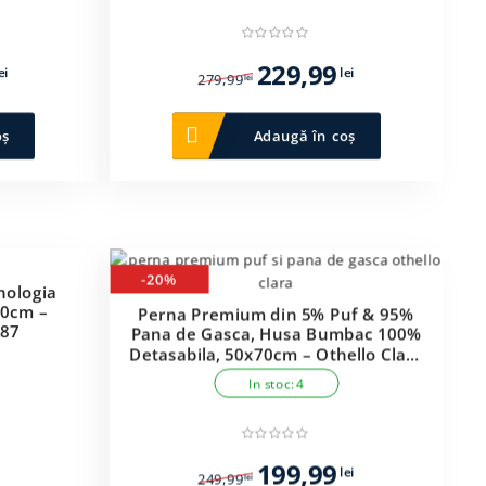
Prețul
Prețul
Prețul
229,99
ei
lei
279,99
lei
curent
inițial
curent
este:
a
este:
oș
Adaugă în coș
199,99 lei.
fost:
229,99 lei.
279,99 lei.
-20%
nologia
70cm –
Perna Premium din 5% Puf & 95%
287
Pana de Gasca, Husa Bumbac 100%
Detasabila, 50x70cm – Othello Clara
– PUF202561
In stoc: 4
Prețul
Prețul
Prețul
199,99
curent
lei
249,99
lei