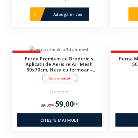
inițial
curent
a
este:
Adaugă în coș
fost:
69,99 lei.
129,99 lei.
-34%
-13%
Perna Premium cu Broderie si
Perna M
Aplicatii de Aerisire Air Mesh,
50
50x70cm, Husa cu fermoar –
PUF151895
Stoc epuizat
Prețul
Prețul
59,00
lei
89,00
lei
inițial
curent
a
este:
CITEȘTE MAI MULT
fost:
59,00 lei.
89,00 lei.