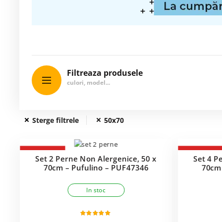
Filtreaza produsele
Sterge filtrele
50x70
-38%
-33%
Set 2 Perne Non Alergenice, 50 x
Set 4 P
70cm – Pufulino – PUF47346
70cm 
In stoc