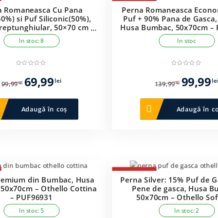
-29%
a Romaneasca Cu Pana
Perna Romaneasca Econo
0%) si Puf Siliconic(50%),
Puf + 90% Pana de Gasca,
eptunghiular, 50×70 cm –
Husa Bumbac, 50x70cm – P
ufulino – PUF56099
PUF205457
In stoc: 8
In stoc
Prețul
Prețul
Prețul
69,99
99,99
lei
le
99,99
139,99
lei
lei
inițial
curent
inițial
a
este:
a
Adaugă în coș
Adaugă în c
fost:
69,99 lei.
fost:
99,99 lei.
139,99 lei.
-23%
remium din Bumbac, Husa
Perna Silver: 15% Puf de 
50x70cm – Othello Cottina
Pene de gasca, Husa B
– PUF96931
50x70cm – Othello Sof
PUF96916
In stoc: 5
In stoc: 2