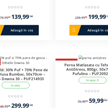
Prețul
Prețul
Prețul
139,99
199,99
lei
l
79,99
259,99
lei
lei
inițial
curent
inițial
a
este:
a
Adaugă în coș
Adaugă în c
fost:
139,99 lei.
fost:
179,99 lei.
259,99 lei.
-25%
Perna Matlasata cu Teh
AntiStress, 800gr, 50x
ld: 30% Puf + 70% Pene de
Pufulino – PUF209
 Husa Bumbac, 50x70cm –
o Downa 30 – PUF214933
In stoc: 3
In stoc
Prețul
59,99
lei
79,99
lei
Prețul
Prețul
299,99
inițial
lei
49,99
lei