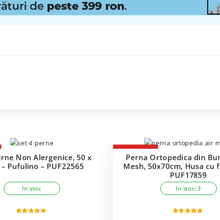
-33%
erne Non Alergenice, 50 x
Perna Ortopedica din Bu
– Pufulino – PUF22565
Mesh, 50x70cm, Husa cu 
PUF17859
In stoc
In stoc: 3