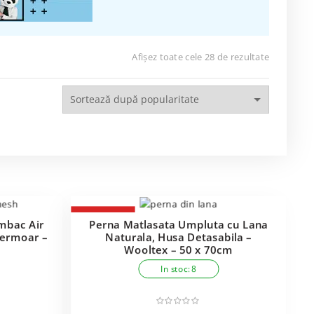
Sortat
Afișez toate cele 28 de rezultate
după
popularit
-40%
mbac Air
Perna Matlasata Umpluta cu Lana
fermoar –
Naturala, Husa Detasabila –
Wooltex – 50 x 70cm
In stoc: 8