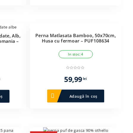
69,99 lei.
Perna Matlasata Bamboo, 50x70cm,
date, Alb,
Husa cu fermoar – PUF108634
Romania –
In stoc: 4
Prețul
59,99
lei
i
curent
este:
Adaugă în coș
oș
99,00 lei.