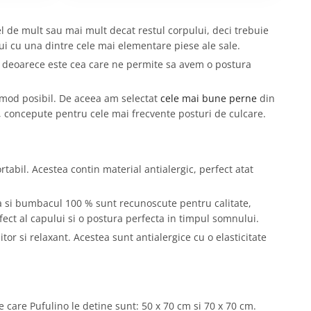
l de mult sau mai mult decat restul corpului, deci trebuie
lui cu una dintre cele mai elementare piese ale sale.
, deoarece este cea care ne permite sa avem o postura
l mod posibil. De aceea am selectat
cele mai bune perne
din
e, concepute pentru cele mai frecvente posturi de culcare.
rtabil. Acestea contin material antialergic, perfect atat
a si bumbacul 100 % sunt recunoscute pentru calitate,
fect al capului si o postura perfecta in timpul somnului.
r si relaxant. Acestea sunt antialergice cu o elasticitate
e care Pufulino le detine sunt: 50 x 70 cm si 70 x 70 cm.