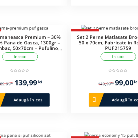
59,99 lei.
69,99 lei.
-34%
omaneasca Premium – 30%
Set 2 Perne Matlasate Bro
% Pana de Gasca, 1300gr –
50 x 70cm, Fabricate in 
bac, 50x70cm – Pufulino –
PUF215759
PUF205440
In stoc
In stoc
Prețul
Prețul
Prețul
139,99
99,00
lei
le
89,99
149,99
lei
lei
inițial
curent
inițial
a
este:
a
Adaugă în coș
Adaugă în c
fost:
139,99 lei.
fost:
189,99 lei.
149,99 lei.