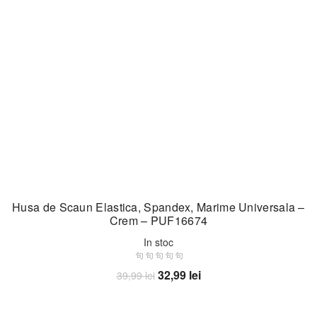
Husa de Scaun Elastica, Spandex, Marime Universala –
Crem – PUF16674
In stoc
Prețul
Prețul
32,99
lei
39,99
lei
inițial
curent
Adaugă în coș
a
este: