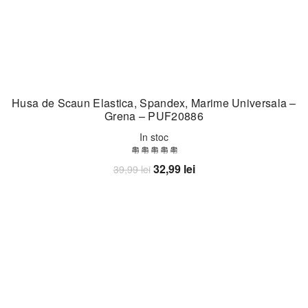
Husa de Scaun Elastica, Spandex, Marime Universala –
Grena – PUF20886
In stoc
Prețul
Prețul
32,99
lei
39,99
lei
inițial
curent
Adaugă în coș
a
este:
fost:
32,99 lei.
39,99 lei.
-25%