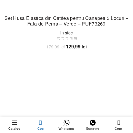
Set Husa Elastica din Catifea pentru Canapea 3 Locuri +
Fata de Perna – Verde – PUF73269
In stoc
Prețul
Prețul
129,99
lei
179,99
lei
inițial
curent
Adaugă în coș
a
este:
fost:
129,99 lei.
179,99 lei.
-30%
0
Catalog
Cos
Whatsapp
Suna-ne
Cont