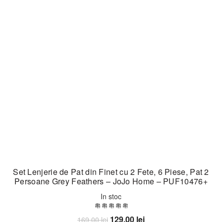
Set Lenjerie de Pat din Finet cu 2 Fete, 6 Piese, Pat 2
Persoane Grey Feathers – JoJo Home – PUF10476+
In stoc
Prețul
Prețul
129,00
lei
169,00
lei