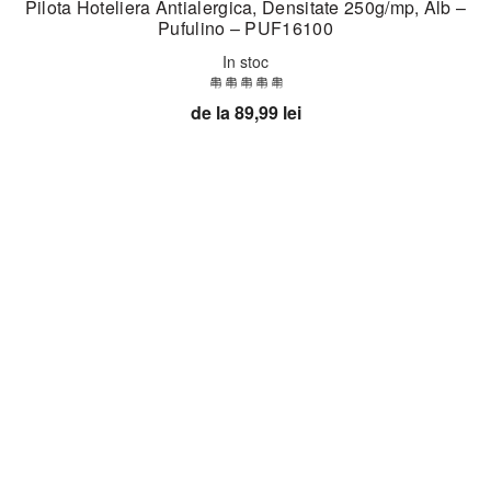
Pilota Hoteliera Antialergica, Densitate 250g/mp, Alb –
Pufulino – PUF16100
In stoc
de la
89,99
lei
Acest
Vezi optiuni
produs
are
mai
-38%
multe
variații.
Opțiunile
pot
fi
alese
în
pagina
produsului.