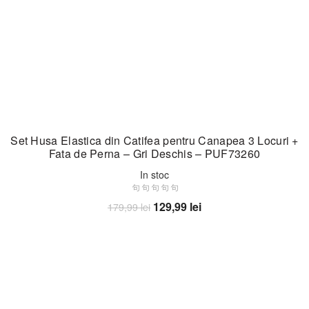
Set Husa Elastica din Catifea pentru Canapea 3 Locuri +
Fata de Perna – Gri Deschis – PUF73260
In stoc
Prețul
Prețul
129,99
lei
179,99
lei
inițial
curent
Adaugă în coș
a
este:
fost:
129,99 lei.
179,99 lei.
-34%