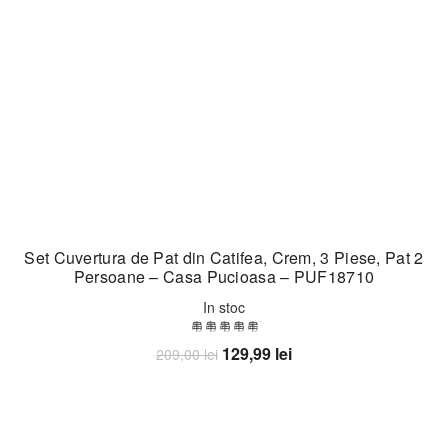
Set Cuvertura de Pat din Catifea, Crem, 3 Piese, Pat 2
Persoane – Casa Pucioasa – PUF18710
In stoc
Prețul
Prețul
129,99
lei
209,00
lei
inițial
curent
Adaugă în coș
a
este:
fost:
129,99 lei.
209,00 lei.