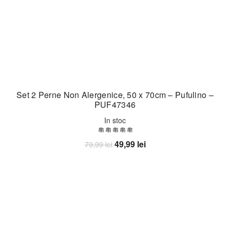
Set 2 Perne Non Alergenice, 50 x 70cm – Pufulino –
PUF47346
In stoc
Prețul
Prețul
49,99
lei
79,99
lei
inițial
curent
Adaugă în coș
a
este:
fost:
49,99 lei.
79,99 lei.
-33%