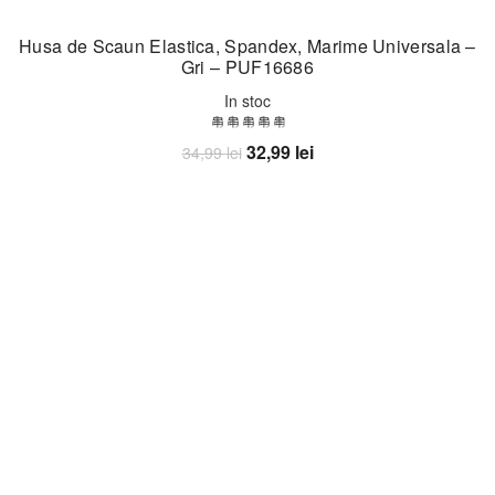
Husa de Scaun Elastica, Spandex, Marime Universala –
Gri – PUF16686
In stoc
Prețul
Prețul
32,99
lei
34,99
lei
inițial
curent
Adaugă în coș
a
este:
fost:
32,99 lei.
34,99 lei.
-18%