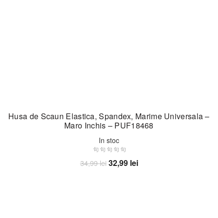
Husa de Scaun Elastica, Spandex, Marime Universala –
Maro Inchis – PUF18468
In stoc
Prețul
Prețul
32,99
lei
34,99
lei
inițial
curent
Adaugă în coș
a
este:
fost:
32,99 lei.
34,99 lei.
-6%