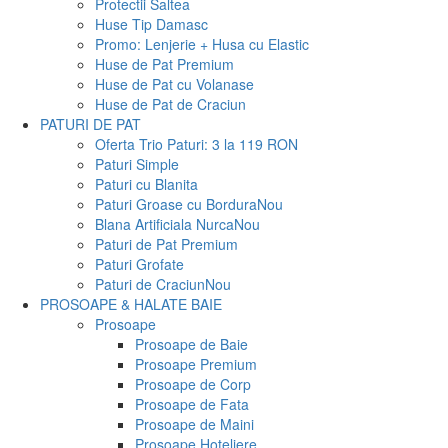
Protectii Saltea
Huse Tip Damasc
Promo: Lenjerie + Husa cu Elastic
Huse de Pat Premium
Huse de Pat cu Volanase
Huse de Pat de Craciun
PATURI DE PAT
Oferta Trio Paturi: 3 la 119 RON
Paturi Simple
Paturi cu Blanita
Paturi Groase cu Bordura
Nou
Blana Artificiala Nurca
Nou
Paturi de Pat Premium
Paturi Grofate
Paturi de Craciun
Nou
PROSOAPE & HALATE BAIE
Prosoape
Prosoape de Baie
Prosoape Premium
Prosoape de Corp
Prosoape de Fata
Prosoape de Maini
Prosoape Hoteliere