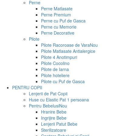
Perne
Perne Matlasate
Perne Premium
Perne cu Puf de Gasca
Perne cu Memorie
Perne Decorative
Pilote
Pilote Racoroase de Vara
Nou
Pilote Matlasate Antialergice
Pilote 4 Anotimpuri
Pilote Cocolino
Pilote de Iarna
Pilote hoteliere
Pilote cu Puf de Gasca
PENTRU COPII
Lenjerii de Pat Copii
Huse cu Elastic Pat 1 persoana
Pentru Bebelusi
Nou
Hranire Bebe
Ingrijire Bebe
Lenjerii Patut Bebe
Sterilizatoare