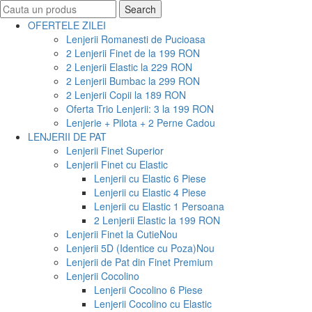
Search
Search
for:
OFERTELE ZILEI
Lenjerii Romanesti de Pucioasa
2 Lenjerii Finet de la 199 RON
2 Lenjerii Elastic la 229 RON
2 Lenjerii Bumbac la 299 RON
2 Lenjerii Copii la 189 RON
Oferta Trio Lenjerii: 3 la 199 RON
Lenjerie + Pilota + 2 Perne Cadou
LENJERII DE PAT
Lenjerii Finet Superior
Lenjerii Finet cu Elastic
Lenjerii cu Elastic 6 Piese
Lenjerii cu Elastic 4 Piese
Lenjerii cu Elastic 1 Persoana
2 Lenjerii Elastic la 199 RON
Lenjerii Finet la Cutie
Nou
Lenjerii 5D (Identice cu Poza)
Nou
Lenjerii de Pat din Finet Premium
Lenjerii Cocolino
Lenjerii Cocolino 6 Piese
Lenjerii Cocolino cu Elastic