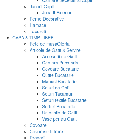
Cantare Bebelusi si Copii
Jucarii Copii
Jucarii Exterior
Perne Decorative
Hamace
Tabureti
CASA & TIMP LIBER
Fete de masa
Oferta
Articole de Gatit & Servire
Accesorii de Gatit
Cantare Bucatarie
Covoare Bucatarie
Cutite Bucatarie
Manusi Bucatarie
Seturi de Gatit
Seturi Tacamuri
Seturi textile Bucatarie
Sorturi Bucatarie
Ustensile de Gatit
Vase pentru Gatit
Covoare
Covorase Intrare
Draperii