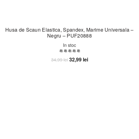
Husa de Scaun Elastica, Spandex, Marime Universala –
Negru – PUF20888
In stoc
Prețul
Prețul
32,99
lei
34,99
lei
inițial
curent
Adaugă în coș
a
este:
fost:
32,99 lei.
34,99 lei.
-24%