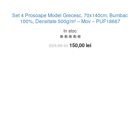
Set 4 Prosoape Model Grecesc, 70x140cm, Bumbac
100%, Densitate 500g/m² – Mov – PUF18667
In stoc
Prețul
Prețul
150,00
lei
223,96
lei
inițial
curent
Adauga in Cos
a
este:
fost:
150,00 lei.
223,96 lei.
-34%