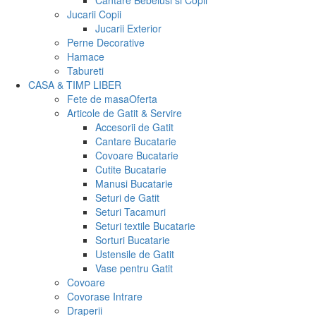
Cantare Bebelusi si Copii
Jucarii Copii
Jucarii Exterior
Perne Decorative
Hamace
Tabureti
CASA & TIMP LIBER
Fete de masa
Oferta
Articole de Gatit & Servire
Accesorii de Gatit
Cantare Bucatarie
Covoare Bucatarie
Cutite Bucatarie
Manusi Bucatarie
Seturi de Gatit
Seturi Tacamuri
Seturi textile Bucatarie
Sorturi Bucatarie
Ustensile de Gatit
Vase pentru Gatit
Covoare
Covorase Intrare
Draperii