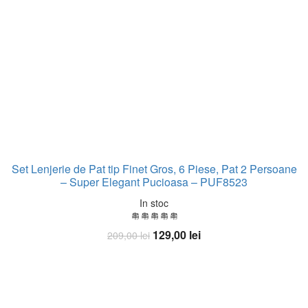
Set Lenjerie de Pat tip Finet Gros, 6 Piese, Pat 2 Persoane
– Super Elegant Pucioasa – PUF8523
In stoc
Prețul
Prețul
129,00
lei
209,00
lei
inițial
curent
Adaugă în coș
a
este:
fost:
129,00 lei.
209,00 lei.
OFERTA