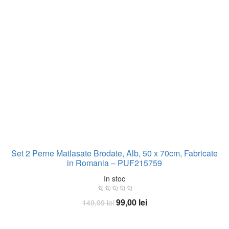
Set 2 Perne Matlasate Brodate, Alb, 50 x 70cm, Fabricate
in Romania – PUF215759
In stoc
Prețul
Prețul
99,00
lei
149,99
lei
inițial
curent
Adaugă în coș
a
este: