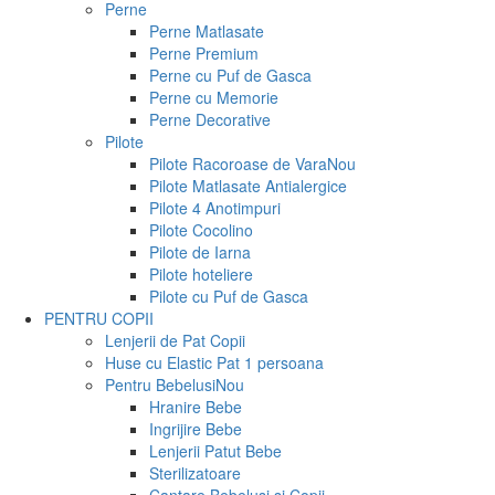
Perne
Perne Matlasate
Perne Premium
Perne cu Puf de Gasca
Perne cu Memorie
Perne Decorative
Pilote
Pilote Racoroase de Vara
Nou
Pilote Matlasate Antialergice
Pilote 4 Anotimpuri
Pilote Cocolino
Pilote de Iarna
Pilote hoteliere
Pilote cu Puf de Gasca
PENTRU COPII
Lenjerii de Pat Copii
Huse cu Elastic Pat 1 persoana
Pentru Bebelusi
Nou
Hranire Bebe
Ingrijire Bebe
Lenjerii Patut Bebe
Sterilizatoare