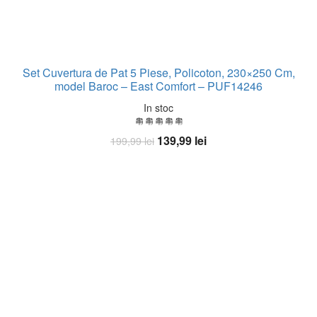
Set Cuvertura de Pat 5 Piese, Policoton, 230×250 Cm,
model Baroc – East Comfort – PUF14246
In stoc
Prețul
Prețul
139,99
lei
199,99
lei
inițial
curent
Adaugă în coș
a
este:
fost:
139,99 lei.
199,99 lei.
-13%