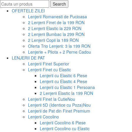
Search
Search
for:
OFERTELE ZILEI
Lenjerii Romanesti de Pucioasa
2 Lenjerii Finet de la 199 RON
2 Lenjerii Elastic la 229 RON
2 Lenjerii Bumbac la 299 RON
2 Lenjerii Copii la 189 RON
Oferta Trio Lenjerii: 3 la 199 RON
Lenjerie + Pilota + 2 Perne Cadou
LENJERII DE PAT
Lenjerii Finet Superior
Lenjerii Finet cu Elastic
Lenjerii cu Elastic 6 Piese
Lenjerii cu Elastic 4 Piese
Lenjerii cu Elastic 1 Persoana
2 Lenjerii Elastic la 199 RON
Lenjerii Finet la Cutie
Nou
Lenjerii 5D (Identice cu Poza)
Nou
Lenjerii de Pat din Finet Premium
Lenjerii Cocolino
Lenjerii Cocolino 6 Piese
Lenjerii Cocolino cu Elastic