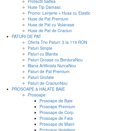
Protectii Saltea
Huse Tip Damasc
Promo: Lenjerie + Husa cu Elastic
Huse de Pat Premium
Huse de Pat cu Volanase
Huse de Pat de Craciun
PATURI DE PAT
Oferta Trio Paturi: 3 la 119 RON
Paturi Simple
Paturi cu Blanita
Paturi Groase cu Bordura
Nou
Blana Artificiala Nurca
Nou
Paturi de Pat Premium
Paturi Grofate
Paturi de Craciun
Nou
PROSOAPE & HALATE BAIE
Prosoape
Prosoape de Baie
Prosoape Premium
Prosoape de Corp
Prosoape de Fata
Prosoape de Maini
Prosoape Hoteliere