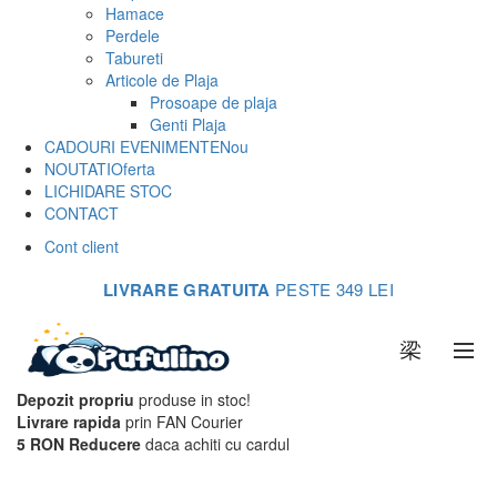
Hamace
Perdele
Tabureti
Articole de Plaja
Prosoape de plaja
Genti Plaja
CADOURI EVENIMENTE
Nou
NOUTATI
Oferta
LICHIDARE STOC
CONTACT
Cont client
LIVRARE GRATUITA
PESTE 349 LEI
0
Depozit propriu
produse in stoc!
Livrare rapida
prin FAN Courier
5 RON Reducere
daca achiti cu cardul