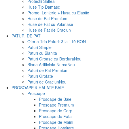
Protectii Saltea
Huse Tip Damasc
Promo: Lenjerie + Husa cu Elastic
Huse de Pat Premium
Huse de Pat cu Volanase
Huse de Pat de Craciun
PATURI DE PAT
Oferta Trio Paturi: 3 la 119 RON
Paturi Simple
Paturi cu Blanita
Paturi Groase cu Bordura
Nou
Blana Artificiala Nurca
Nou
Paturi de Pat Premium
Paturi Grofate
Paturi de Craciun
Nou
PROSOAPE & HALATE BAIE
Prosoape
Prosoape de Baie
Prosoape Premium
Prosoape de Corp
Prosoape de Fata
Prosoape de Maini
Prosoape Hoteliere