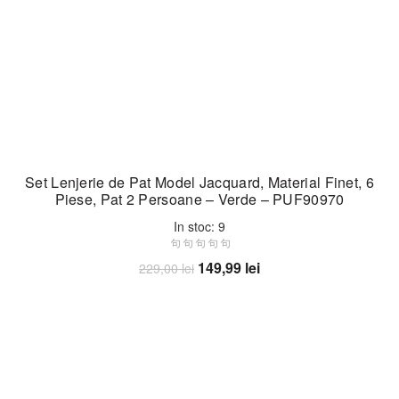
Set Lenjerie de Pat Model Jacquard, Material Finet, 6
Piese, Pat 2 Persoane – Verde – PUF90970
In stoc: 9
Prețul
Prețul
149,99
lei
229,00
lei
inițial
curent
Adaugă în coș
a
este:
fost:
149,99 lei.
229,00 lei.
-35%