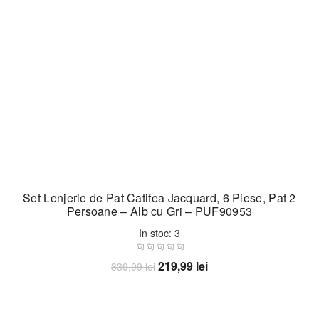
Set Lenjerie de Pat Catifea Jacquard, 6 Piese, Pat 2
Persoane – Alb cu Gri – PUF90953
In stoc: 3
Prețul
Prețul
219,99
lei
339,99
lei
inițial
curent
Adaugă în coș
a
este:
fost:
219,99 lei.