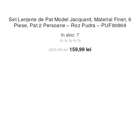
Set Lenjerie de Pat Model Jacquard, Material Finet, 6
Piese, Pat 2 Persoane – Roz Pudra – PUF90969
In stoc: 7
Prețul
Prețul
159,99
lei
229,00
lei
inițial
curent
Adaugă în coș
a
este:
fost:
159,99 lei.
229,00 lei.
-30%