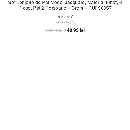
Set Lenjerie de Pat Model Jacquard, Material Finet, 6
Piese, Pat 2 Persoane – Crem – PUF90957
In stoc: 2
Prețul
Prețul
149,99
lei
229,00
lei
inițial
curent
Adaugă în coș
a
este:
fost:
149,99 lei.
229,00 lei.
-30%