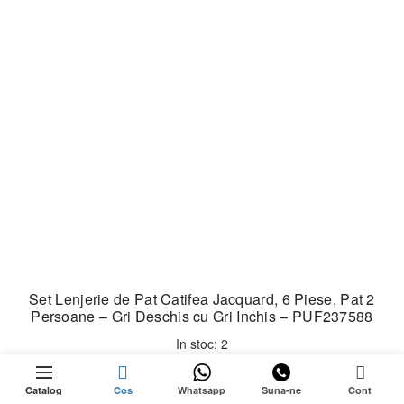
Set Lenjerie de Pat Catifea Jacquard, 6 Piese, Pat 2
Persoane – Gri Deschis cu Gri Inchis – PUF237588
In stoc: 2
0
Prețul
Prețul
219,99
lei
299,99
lei
Catalog
Cos
Whatsapp
Suna-ne
Cont