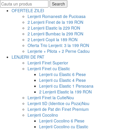
Search
Search
for:
OFERTELE ZILEI
Lenjerii Romanesti de Pucioasa
2 Lenjerii Finet de la 199 RON
2 Lenjerii Elastic la 229 RON
2 Lenjerii Bumbac la 299 RON
2 Lenjerii Copii la 189 RON
Oferta Trio Lenjerii: 3 la 199 RON
Lenjerie + Pilota + 2 Perne Cadou
LENJERII DE PAT
Lenjerii Finet Superior
Lenjerii Finet cu Elastic
Lenjerii cu Elastic 6 Piese
Lenjerii cu Elastic 4 Piese
Lenjerii cu Elastic 1 Persoana
2 Lenjerii Elastic la 199 RON
Lenjerii Finet la Cutie
Nou
Lenjerii 5D (Identice cu Poza)
Nou
Lenjerii de Pat din Finet Premium
Lenjerii Cocolino
Lenjerii Cocolino 6 Piese
Lenjerii Cocolino cu Elastic