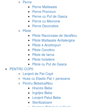
Perne
Perne Matlasate
Perne Premium
Perne cu Puf de Gasca
Perne cu Memorie
Perne Decorative
Pilote
Pilote Racoroase de Vara
Nou
Pilote Matlasate Antialergice
Pilote 4 Anotimpuri
Pilote Cocolino
Pilote de Iarna
Pilote hoteliere
Pilote cu Puf de Gasca
PENTRU COPII
Lenjerii de Pat Copii
Huse cu Elastic Pat 1 persoana
Pentru Bebelusi
Nou
Hranire Bebe
Ingrijire Bebe
Lenjerii Patut Bebe
Sterilizatoare