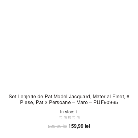
Set Lenjerie de Pat Model Jacquard, Material Finet, 6
Piese, Pat 2 Persoane – Maro – PUF90965
In stoc: 1
Prețul
Prețul
159,99
lei
229,00
lei
inițial
curent
Adaugă în coș