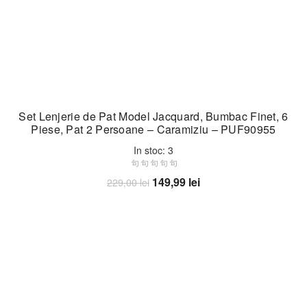
Set Lenjerie de Pat Model Jacquard, Bumbac Finet, 6
Piese, Pat 2 Persoane – Caramiziu – PUF90955
In stoc: 3
Prețul
Prețul
149,99
lei
229,00
lei
inițial
curent
Adaugă în coș
a
este:
fost:
149,99 lei.
229,00 lei.
-35%