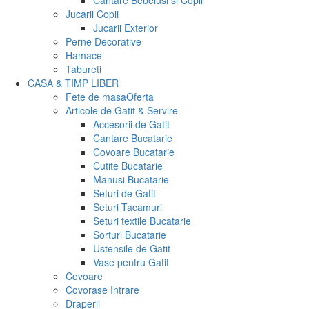
Cantare Bebelusi si Copii
Jucarii Copii
Jucarii Exterior
Perne Decorative
Hamace
Tabureti
CASA & TIMP LIBER
Fete de masa
Oferta
Articole de Gatit & Servire
Accesorii de Gatit
Cantare Bucatarie
Covoare Bucatarie
Cutite Bucatarie
Manusi Bucatarie
Seturi de Gatit
Seturi Tacamuri
Seturi textile Bucatarie
Sorturi Bucatarie
Ustensile de Gatit
Vase pentru Gatit
Covoare
Covorase Intrare
Draperii