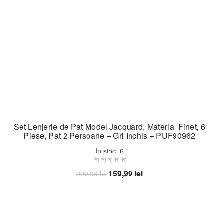
Set Lenjerie de Pat Model Jacquard, Material Finet, 6
Piese, Pat 2 Persoane – Gri Inchis – PUF90962
In stoc: 6
Prețul
Prețul
159,99
lei
229,00
lei
inițial
curent
Adaugă în coș
a
este:
fost:
159,99 lei.
229,00 lei.