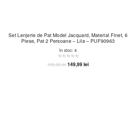
Set Lenjerie de Pat Model Jacquard, Material Finet, 6
Piese, Pat 2 Persoane – Lila – PUF90963
In stoc: 4
Prețul
Prețul
149,99
lei
199,00
lei
inițial
curent
Adaugă în coș
a
este:
fost:
149,99 lei.
199,00 lei.
-35%