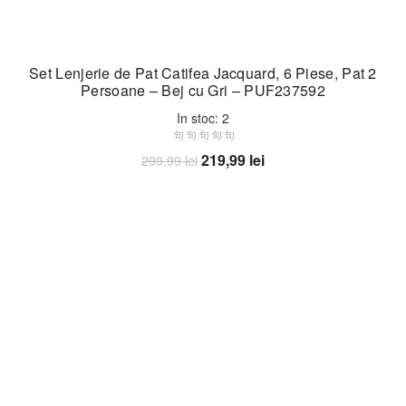
Set Lenjerie de Pat Catifea Jacquard, 6 Piese, Pat 2
Persoane – Bej cu Gri – PUF237592
In stoc: 2
Prețul
Prețul
219,99
lei
299,99
lei
inițial
curent
Adaugă în coș
a
este:
fost:
219,99 lei.
299,99 lei.
-27%