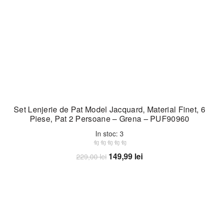
Set Lenjerie de Pat Model Jacquard, Material Finet, 6
Piese, Pat 2 Persoane – Grena – PUF90960
In stoc: 3
Prețul
Prețul
149,99
lei
229,00
lei
inițial
curent
Adaugă în coș
a
este:
fost:
149,99 lei.
229,00 lei.
-35%