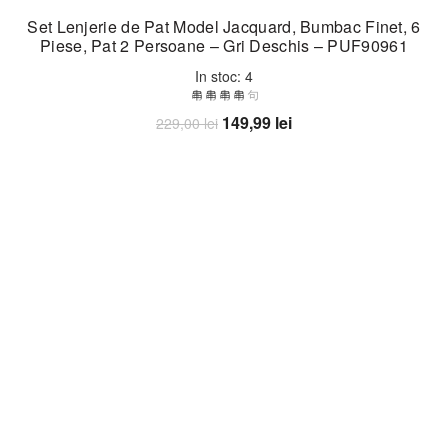
Set Lenjerie de Pat Model Jacquard, Bumbac Finet, 6
Piese, Pat 2 Persoane – Gri Deschis – PUF90961
In stoc: 4
Prețul
Prețul
149,99
lei
229,00
lei
inițial
curent
Adaugă în coș
a
este:
fost:
149,99 lei.
229,00 lei.
-35%