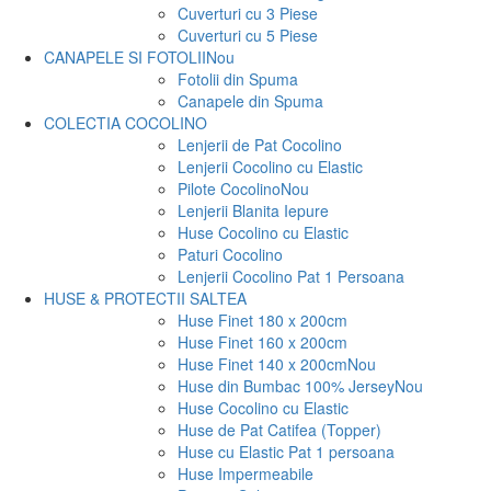
Cuverturi cu 3 Piese
Cuverturi cu 5 Piese
CANAPELE SI FOTOLII
Nou
Fotolii din Spuma
Canapele din Spuma
COLECTIA COCOLINO
Lenjerii de Pat Cocolino
Lenjerii Cocolino cu Elastic
Pilote Cocolino
Nou
Lenjerii Blanita Iepure
Huse Cocolino cu Elastic
Paturi Cocolino
Lenjerii Cocolino Pat 1 Persoana
HUSE & PROTECTII SALTEA
Huse Finet 180 x 200cm
Huse Finet 160 x 200cm
Huse Finet 140 x 200cm
Nou
Huse din Bumbac 100% Jersey
Nou
Huse Cocolino cu Elastic
Huse de Pat Catifea (Topper)
Huse cu Elastic Pat 1 persoana
Huse Impermeabile