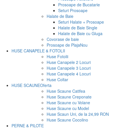
Prosoape de Bucatarie
Seturi Prosoape
Halate de Baie
Seturi Halate + Prosoape
Halate de Baie Single
Halate de Baie cu Gluga
Covorase de baie
Prosoape de Plaja
Nou
HUSE CANAPELE & FOTOLII
Huse Fotolii
Huse Canapele 2 Locuri
Huse Canapele 3 Locuri
Huse Canapele 4 Locuri
Huse Coltar
HUSE SCAUNE
Oferta
Huse Scaune Catifea
Huse Scaune Creponate
Huse Scaune cu Volane
Huse Scaune cu Model
Huse Scaun Uni, de la 24,99 RON
Huse Scaune Cocolino
PERNE & PILOTE