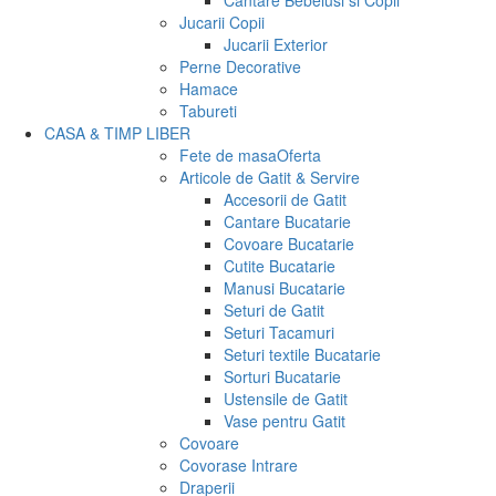
Cantare Bebelusi si Copii
Jucarii Copii
Jucarii Exterior
Perne Decorative
Hamace
Tabureti
CASA & TIMP LIBER
Fete de masa
Oferta
Articole de Gatit & Servire
Accesorii de Gatit
Cantare Bucatarie
Covoare Bucatarie
Cutite Bucatarie
Manusi Bucatarie
Seturi de Gatit
Seturi Tacamuri
Seturi textile Bucatarie
Sorturi Bucatarie
Ustensile de Gatit
Vase pentru Gatit
Covoare
Covorase Intrare
Draperii