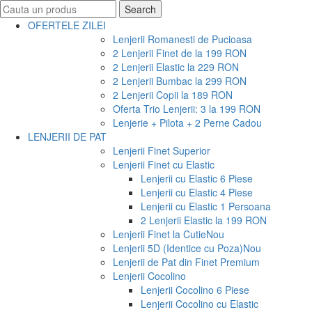
Search
Search
for:
OFERTELE ZILEI
Lenjerii Romanesti de Pucioasa
2 Lenjerii Finet de la 199 RON
2 Lenjerii Elastic la 229 RON
2 Lenjerii Bumbac la 299 RON
2 Lenjerii Copii la 189 RON
Oferta Trio Lenjerii: 3 la 199 RON
Lenjerie + Pilota + 2 Perne Cadou
LENJERII DE PAT
Lenjerii Finet Superior
Lenjerii Finet cu Elastic
Lenjerii cu Elastic 6 Piese
Lenjerii cu Elastic 4 Piese
Lenjerii cu Elastic 1 Persoana
2 Lenjerii Elastic la 199 RON
Lenjerii Finet la Cutie
Nou
Lenjerii 5D (Identice cu Poza)
Nou
Lenjerii de Pat din Finet Premium
Lenjerii Cocolino
Lenjerii Cocolino 6 Piese
Lenjerii Cocolino cu Elastic