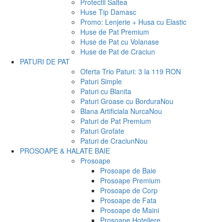
Protectii Saltea
Huse Tip Damasc
Promo: Lenjerie + Husa cu Elastic
Huse de Pat Premium
Huse de Pat cu Volanase
Huse de Pat de Craciun
PATURI DE PAT
Oferta Trio Paturi: 3 la 119 RON
Paturi Simple
Paturi cu Blanita
Paturi Groase cu Bordura
Nou
Blana Artificiala Nurca
Nou
Paturi de Pat Premium
Paturi Grofate
Paturi de Craciun
Nou
PROSOAPE & HALATE BAIE
Prosoape
Prosoape de Baie
Prosoape Premium
Prosoape de Corp
Prosoape de Fata
Prosoape de Maini
Prosoape Hoteliere