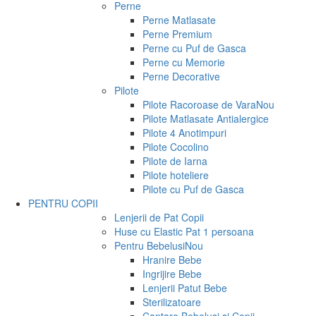
Perne
Perne Matlasate
Perne Premium
Perne cu Puf de Gasca
Perne cu Memorie
Perne Decorative
Pilote
Pilote Racoroase de Vara
Nou
Pilote Matlasate Antialergice
Pilote 4 Anotimpuri
Pilote Cocolino
Pilote de Iarna
Pilote hoteliere
Pilote cu Puf de Gasca
PENTRU COPII
Lenjerii de Pat Copii
Huse cu Elastic Pat 1 persoana
Pentru Bebelusi
Nou
Hranire Bebe
Ingrijire Bebe
Lenjerii Patut Bebe
Sterilizatoare