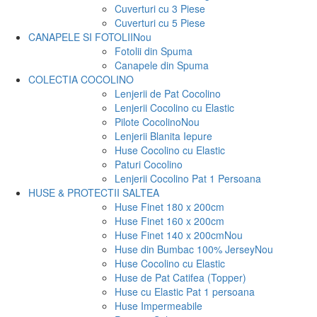
Cuverturi cu 3 Piese
Cuverturi cu 5 Piese
CANAPELE SI FOTOLII
Nou
Fotolii din Spuma
Canapele din Spuma
COLECTIA COCOLINO
Lenjerii de Pat Cocolino
Lenjerii Cocolino cu Elastic
Pilote Cocolino
Nou
Lenjerii Blanita Iepure
Huse Cocolino cu Elastic
Paturi Cocolino
Lenjerii Cocolino Pat 1 Persoana
HUSE & PROTECTII SALTEA
Huse Finet 180 x 200cm
Huse Finet 160 x 200cm
Huse Finet 140 x 200cm
Nou
Huse din Bumbac 100% Jersey
Nou
Huse Cocolino cu Elastic
Huse de Pat Catifea (Topper)
Huse cu Elastic Pat 1 persoana
Huse Impermeabile