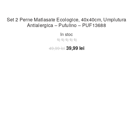
Set 2 Perne Matlasate Ecologice, 40x40cm, Umplutura
Antialergica – Pufulino – PUF13688
In stoc
Prețul
Prețul
39,99
lei
49,99
lei
inițial
curent
Adaugă în coș
a
este:
fost:
39,99 lei.
49,99 lei.
-23%