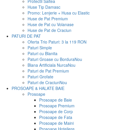
Protectii Saltea
Huse Tip Damasc
Promo: Lenjerie + Husa cu Elastic
Huse de Pat Premium
Huse de Pat cu Volanase
Huse de Pat de Craciun
PATURI DE PAT
Oferta Trio Paturi: 3 la 119 RON
Paturi Simple
Paturi cu Blanita
Paturi Groase cu Bordura
Nou
Blana Artificiala Nurca
Nou
Paturi de Pat Premium
Paturi Grofate
Paturi de Craciun
Nou
PROSOAPE & HALATE BAIE
Prosoape
Prosoape de Baie
Prosoape Premium
Prosoape de Corp
Prosoape de Fata
Prosoape de Maini
Prosoape Hoteliere