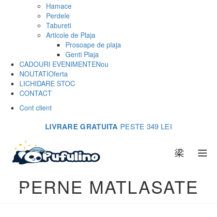
Hamace
Perdele
Tabureti
Articole de Plaja
Prosoape de plaja
Genti Plaja
CADOURI EVENIMENTE
Nou
NOUTATI
Oferta
LICHIDARE STOC
CONTACT
Cont client
LIVRARE GRATUITA
PESTE 349 LEI
0
PERNE MATLASATE