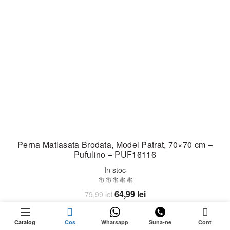
Perna Matlasata Brodata, Model Patrat, 70×70 cm –
Pufulino – PUF16116
In stoc
Prețul
Prețul
64,99
lei
79,99
lei
inițial
curent
0
Adaugă în coș
a
este:
Catalog
Cos
Whatsapp
Suna-ne
Cont
fost:
64,99 lei.