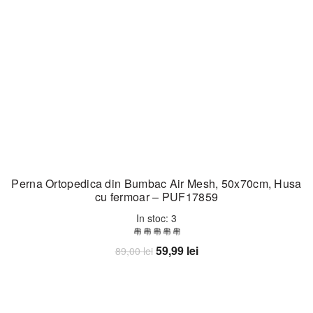
Perna Ortopedica din Bumbac Air Mesh, 50x70cm, Husa
cu fermoar – PUF17859
In stoc: 3
Prețul
Prețul
59,99
lei
89,00
lei
inițial
curent
Adaugă în coș
a
este:
fost:
59,99 lei.
89,00 lei.