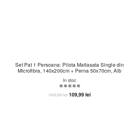
Set Pat 1 Persoana: Pilota Matlasata Single din
Microfibra, 140x200cm + Perna 50x70cm, Alb
In stoc
Prețul
Prețul
109,99
lei
169,99
lei
inițial
curent
Adaugă în coș
a
este:
fost:
109,99 lei.
169,99 lei.
-27%