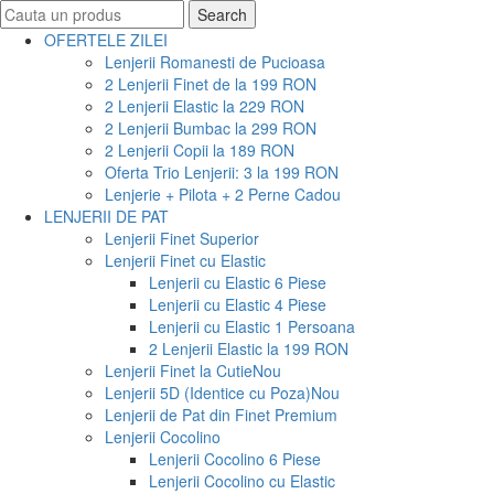
Search
Search
for:
OFERTELE ZILEI
Lenjerii Romanesti de Pucioasa
2 Lenjerii Finet de la 199 RON
2 Lenjerii Elastic la 229 RON
2 Lenjerii Bumbac la 299 RON
2 Lenjerii Copii la 189 RON
Oferta Trio Lenjerii: 3 la 199 RON
Lenjerie + Pilota + 2 Perne Cadou
LENJERII DE PAT
Lenjerii Finet Superior
Lenjerii Finet cu Elastic
Lenjerii cu Elastic 6 Piese
Lenjerii cu Elastic 4 Piese
Lenjerii cu Elastic 1 Persoana
2 Lenjerii Elastic la 199 RON
Lenjerii Finet la Cutie
Nou
Lenjerii 5D (Identice cu Poza)
Nou
Lenjerii de Pat din Finet Premium
Lenjerii Cocolino
Lenjerii Cocolino 6 Piese
Lenjerii Cocolino cu Elastic