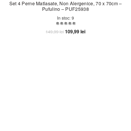
Set 4 Perne Matlasate, Non Alergenice, 70 x 70cm –
Pufulino – PUF25938
In stoc: 9
Prețul
Prețul
109,99
lei
149,99
lei
inițial
curent
Adaugă în coș
a
este:
fost:
109,99 lei.
149,99 lei.
-33%