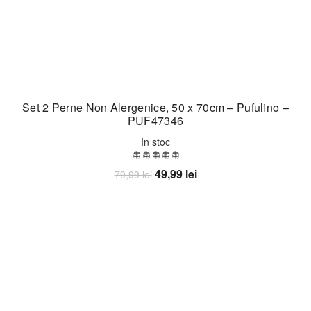
Set 2 Perne Non Alergenice, 50 x 70cm – Pufulino –
PUF47346
In stoc
Prețul
Prețul
49,99
lei
79,99
lei
inițial
curent
Adaugă în coș
a
este:
fost:
49,99 lei.
79,99 lei.
-33%