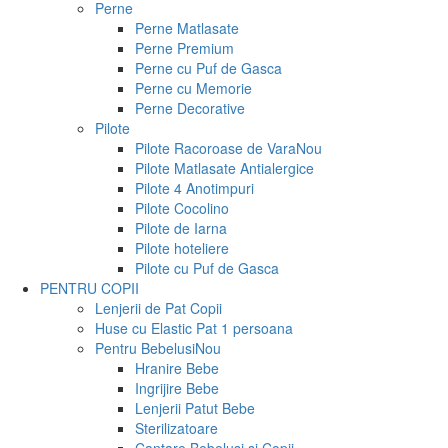
Perne
Perne Matlasate
Perne Premium
Perne cu Puf de Gasca
Perne cu Memorie
Perne Decorative
Pilote
Pilote Racoroase de Vara
Nou
Pilote Matlasate Antialergice
Pilote 4 Anotimpuri
Pilote Cocolino
Pilote de Iarna
Pilote hoteliere
Pilote cu Puf de Gasca
PENTRU COPII
Lenjerii de Pat Copii
Huse cu Elastic Pat 1 persoana
Pentru Bebelusi
Nou
Hranire Bebe
Ingrijire Bebe
Lenjerii Patut Bebe
Sterilizatoare