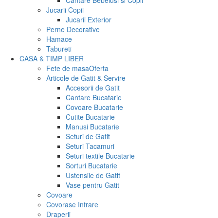
Cantare Bebelusi si Copii
Jucarii Copii
Jucarii Exterior
Perne Decorative
Hamace
Tabureti
CASA & TIMP LIBER
Fete de masa
Oferta
Articole de Gatit & Servire
Accesorii de Gatit
Cantare Bucatarie
Covoare Bucatarie
Cutite Bucatarie
Manusi Bucatarie
Seturi de Gatit
Seturi Tacamuri
Seturi textile Bucatarie
Sorturi Bucatarie
Ustensile de Gatit
Vase pentru Gatit
Covoare
Covorase Intrare
Draperii