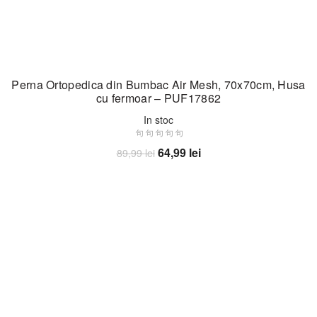
Perna Ortopedica din Bumbac Air Mesh, 70x70cm, Husa
cu fermoar – PUF17862
In stoc
Prețul
Prețul
64,99
lei
89,99
lei
inițial
curent
Adaugă în coș
a
este:
fost:
64,99 lei.
89,99 lei.
-40%