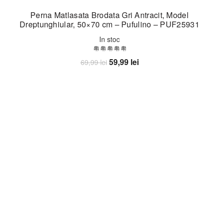
Perna Matlasata Brodata Gri Antracit, Model
Dreptunghiular, 50×70 cm – Pufulino – PUF25931
In stoc
Prețul
Prețul
59,99
lei
69,99
lei
inițial
curent
Adaugă în coș
a
este:
fost:
59,99 lei.
69,99 lei.
-19%