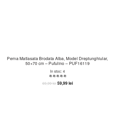
Perna Matlasata Brodata Alba, Model Dreptunghiular,
50×70 cm – Pufulino – PUF16119
In stoc: 4
Prețul
Prețul
59,99
lei
69,99
lei
inițial
curent
Adaugă în coș
a
este:
fost:
59,99 lei.
69,99 lei.
-14%