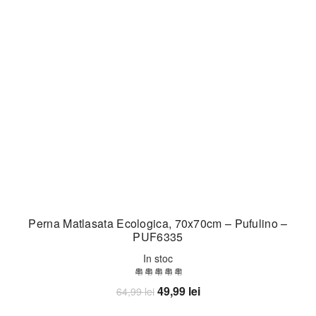
Perna Matlasata Ecologica, 70x70cm – Pufulino –
PUF6335
In stoc
Prețul
Prețul
49,99
lei
64,99
lei
inițial
curent
Adaugă în coș