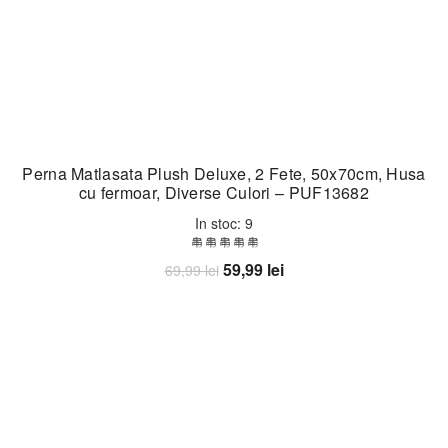
Perna Matlasata Plush Deluxe, 2 Fete, 50x70cm, Husa
cu fermoar, Diverse Culori – PUF13682
In stoc: 9
Prețul
Prețul
59,99
lei
69,99
lei
inițial
curent
Adaugă în coș
a
este:
fost:
59,99 lei.
69,99 lei.
-25%