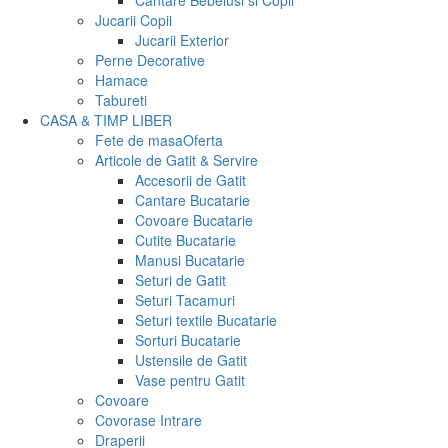
Cantare Bebelusi si Copii
Jucarii Copii
Jucarii Exterior
Perne Decorative
Hamace
Tabureti
CASA & TIMP LIBER
Fete de masa
Oferta
Articole de Gatit & Servire
Accesorii de Gatit
Cantare Bucatarie
Covoare Bucatarie
Cutite Bucatarie
Manusi Bucatarie
Seturi de Gatit
Seturi Tacamuri
Seturi textile Bucatarie
Sorturi Bucatarie
Ustensile de Gatit
Vase pentru Gatit
Covoare
Covorase Intrare
Draperii