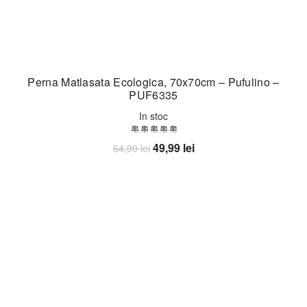
Perna Matlasata Ecologica, 70x70cm – Pufulino –
PUF6335
In stoc
Prețul
Prețul
49,99
lei
64,99
lei
inițial
curent
Adaugă în coș
a
este:
fost:
49,99 lei.
64,99 lei.
-28%