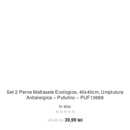
Set 2 Perne Matlasate Ecologice, 40x40cm, Umplutura
Antialergica – Pufulino – PUF13688
In stoc
Prețul
Prețul
39,99
lei
49,99
lei
inițial
curent
Adaugă în coș