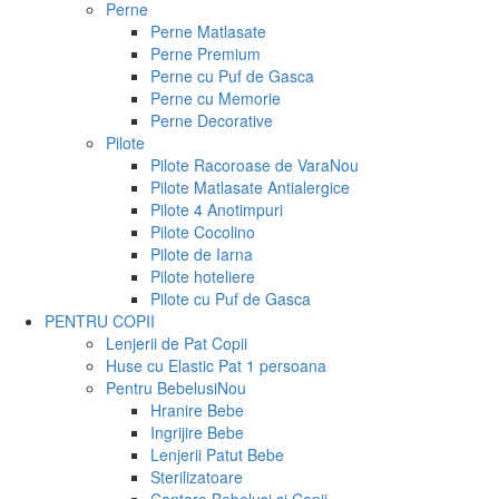
Perne
Perne Matlasate
Perne Premium
Perne cu Puf de Gasca
Perne cu Memorie
Perne Decorative
Pilote
Pilote Racoroase de Vara
Nou
Pilote Matlasate Antialergice
Pilote 4 Anotimpuri
Pilote Cocolino
Pilote de Iarna
Pilote hoteliere
Pilote cu Puf de Gasca
PENTRU COPII
Lenjerii de Pat Copii
Huse cu Elastic Pat 1 persoana
Pentru Bebelusi
Nou
Hranire Bebe
Ingrijire Bebe
Lenjerii Patut Bebe
Sterilizatoare