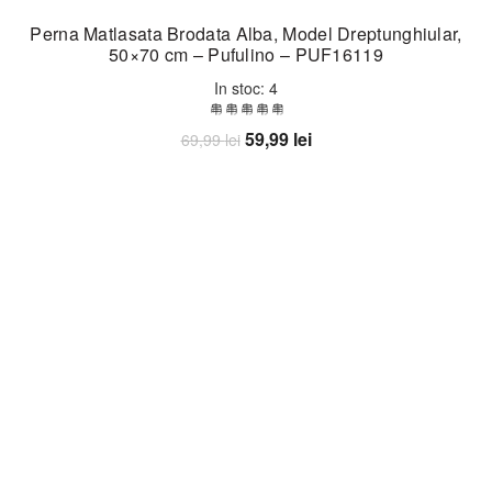
Perna Matlasata Brodata Alba, Model Dreptunghiular,
50×70 cm – Pufulino – PUF16119
In stoc: 4
Prețul
Prețul
59,99
lei
69,99
lei
inițial
curent
Adaugă în coș
a
este:
fost:
59,99 lei.
69,99 lei.
-14%