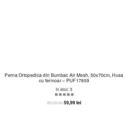
Perna Ortopedica din Bumbac Air Mesh, 50x70cm, Husa
cu fermoar – PUF17859
In stoc: 3
Prețul
Prețul
59,99
lei
89,00
lei
inițial
curent
Adaugă în coș
a
este:
fost:
59,99 lei.
89,00 lei.