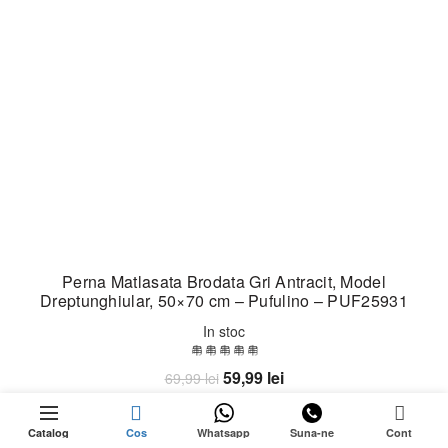
Perna Matlasata Brodata Gri Antracit, Model
Dreptunghiular, 50×70 cm – Pufulino – PUF25931
In stoc
Prețul
Prețul
59,99
lei
69,99
lei
inițial
curent
0
Adaugă în coș
a
este:
Catalog
Cos
Whatsapp
Suna-ne
Cont
fost:
59,99 lei.