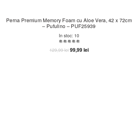
Perna Premium Memory Foam cu Aloe Vera, 42 x 72cm
– Pufulino – PUF25939
In stoc: 10
Prețul
Prețul
99,99
lei
129,99
lei
inițial
curent
Adaugă în coș
a
este:
fost:
99,99 lei.
129,99 lei.
-20%