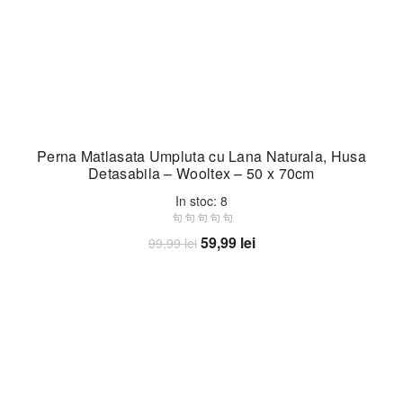
Perna Matlasata Umpluta cu Lana Naturala, Husa
Detasabila – Wooltex – 50 x 70cm
In stoc: 8
Prețul
Prețul
59,99
lei
99,99
lei
inițial
curent
Adaugă în coș
a
este:
fost:
59,99 lei.
99,99 lei.
-14%