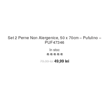
Set 2 Perne Non Alergenice, 50 x 70cm – Pufulino –
PUF47346
In stoc
Prețul
Prețul
49,99
lei
79,99
lei
inițial
curent
Adaugă în coș
a
este:
fost:
49,99 lei.
79,99 lei.
-33%