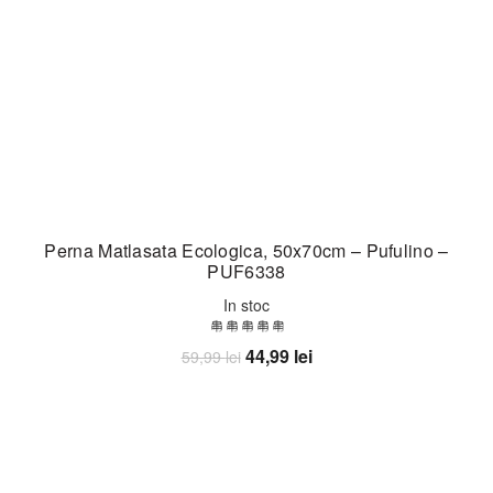
Perna Matlasata Ecologica, 50x70cm – Pufulino –
PUF6338
In stoc
Prețul
Prețul
44,99
lei
59,99
lei
inițial
curent
Adaugă în coș
a
este:
fost:
44,99 lei.
59,99 lei.
-14%