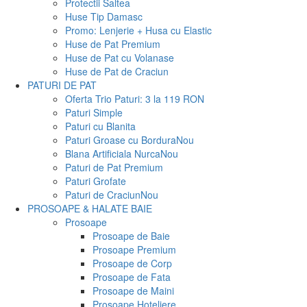
Protectii Saltea
Huse Tip Damasc
Promo: Lenjerie + Husa cu Elastic
Huse de Pat Premium
Huse de Pat cu Volanase
Huse de Pat de Craciun
PATURI DE PAT
Oferta Trio Paturi: 3 la 119 RON
Paturi Simple
Paturi cu Blanita
Paturi Groase cu Bordura
Nou
Blana Artificiala Nurca
Nou
Paturi de Pat Premium
Paturi Grofate
Paturi de Craciun
Nou
PROSOAPE & HALATE BAIE
Prosoape
Prosoape de Baie
Prosoape Premium
Prosoape de Corp
Prosoape de Fata
Prosoape de Maini
Prosoape Hoteliere