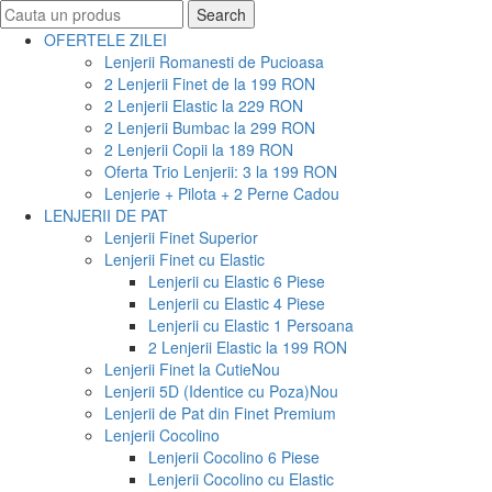
Search
Search
for:
OFERTELE ZILEI
Lenjerii Romanesti de Pucioasa
2 Lenjerii Finet de la 199 RON
2 Lenjerii Elastic la 229 RON
2 Lenjerii Bumbac la 299 RON
2 Lenjerii Copii la 189 RON
Oferta Trio Lenjerii: 3 la 199 RON
Lenjerie + Pilota + 2 Perne Cadou
LENJERII DE PAT
Lenjerii Finet Superior
Lenjerii Finet cu Elastic
Lenjerii cu Elastic 6 Piese
Lenjerii cu Elastic 4 Piese
Lenjerii cu Elastic 1 Persoana
2 Lenjerii Elastic la 199 RON
Lenjerii Finet la Cutie
Nou
Lenjerii 5D (Identice cu Poza)
Nou
Lenjerii de Pat din Finet Premium
Lenjerii Cocolino
Lenjerii Cocolino 6 Piese
Lenjerii Cocolino cu Elastic