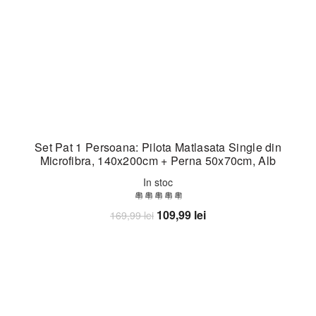
Set Pat 1 Persoana: Pilota Matlasata Single din
Microfibra, 140x200cm + Perna 50x70cm, Alb
In stoc
Prețul
Prețul
109,99
lei
169,99
lei
inițial
curent
Adaugă în coș
a
este:
fost:
109,99 lei.
169,99 lei.
-27%