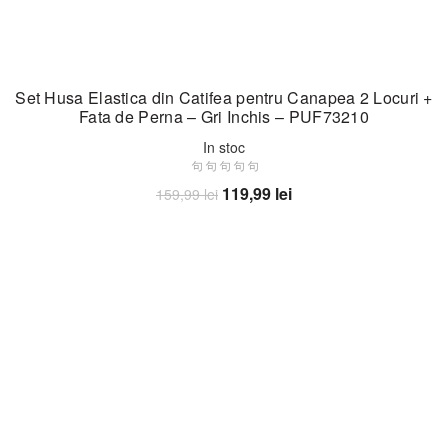
Set Husa Elastica din Catifea pentru Canapea 2 Locuri +
Fata de Perna – Gri Inchis – PUF73210
In stoc
Prețul
Prețul
119,99
lei
159,99
lei
inițial
curent
Adaugă în coș
a
este:
fost:
119,99 lei.
159,99 lei.
-25%