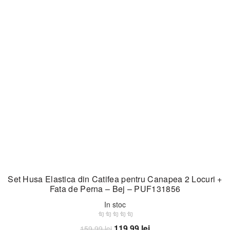
Set Husa Elastica din Catifea pentru Canapea 2 Locuri +
Fata de Perna – Bej – PUF131856
In stoc
Prețul
Prețul
119,99
lei
159,99
lei