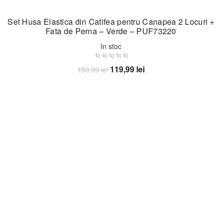
Set Husa Elastica din Catifea pentru Canapea 2 Locuri +
Fata de Perna – Verde – PUF73220
In stoc
Prețul
Prețul
119,99
lei
159,99
lei
inițial
curent
Adaugă în coș
a
este:
fost:
119,99 lei.
159,99 lei.
-25%