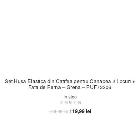
Set Husa Elastica din Catifea pentru Canapea 2 Locuri +
Fata de Perna – Grena – PUF73206
In stoc
Prețul
Prețul
119,99
lei
159,99
lei
inițial
curent
Adaugă în coș
a
este:
fost:
119,99 lei.
159,99 lei.