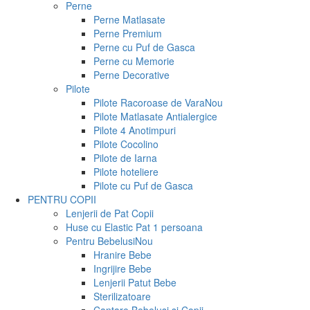
Perne
Perne Matlasate
Perne Premium
Perne cu Puf de Gasca
Perne cu Memorie
Perne Decorative
Pilote
Pilote Racoroase de Vara
Nou
Pilote Matlasate Antialergice
Pilote 4 Anotimpuri
Pilote Cocolino
Pilote de Iarna
Pilote hoteliere
Pilote cu Puf de Gasca
PENTRU COPII
Lenjerii de Pat Copii
Huse cu Elastic Pat 1 persoana
Pentru Bebelusi
Nou
Hranire Bebe
Ingrijire Bebe
Lenjerii Patut Bebe
Sterilizatoare