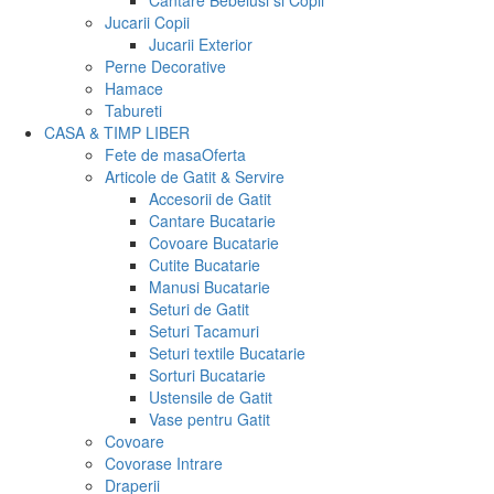
Cantare Bebelusi si Copii
Jucarii Copii
Jucarii Exterior
Perne Decorative
Hamace
Tabureti
CASA & TIMP LIBER
Fete de masa
Oferta
Articole de Gatit & Servire
Accesorii de Gatit
Cantare Bucatarie
Covoare Bucatarie
Cutite Bucatarie
Manusi Bucatarie
Seturi de Gatit
Seturi Tacamuri
Seturi textile Bucatarie
Sorturi Bucatarie
Ustensile de Gatit
Vase pentru Gatit
Covoare
Covorase Intrare
Draperii