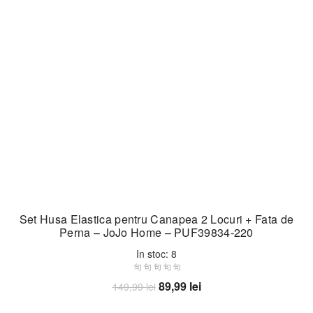
Set Husa Elastica pentru Canapea 2 Locuri + Fata de
Perna – JoJo Home – PUF39834-220
In stoc: 8
Prețul
Prețul
89,99
lei
149,99
lei
inițial
curent
Adaugă în coș