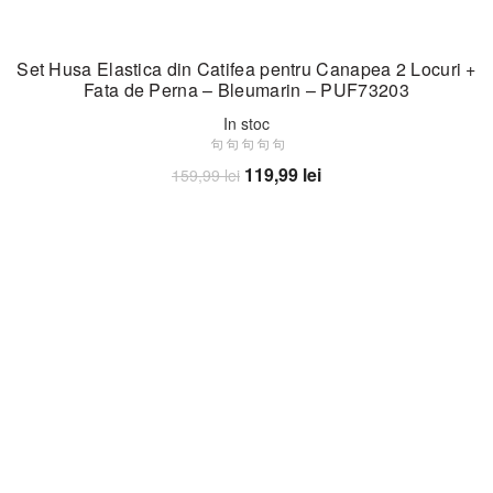
Set Husa Elastica din Catifea pentru Canapea 2 Locuri +
Fata de Perna – Bleumarin – PUF73203
In stoc
Prețul
Prețul
119,99
lei
159,99
lei
inițial
curent
Adaugă în coș
a
este:
fost:
119,99 lei.
159,99 lei.
-40%