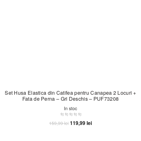
Set Husa Elastica din Catifea pentru Canapea 2 Locuri +
Fata de Perna – Gri Deschis – PUF73208
In stoc
Prețul
Prețul
119,99
lei
159,99
lei
inițial
curent
Adaugă în coș
a
este: