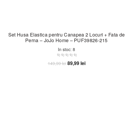
Set Husa Elastica pentru Canapea 2 Locuri + Fata de
Perna – JoJo Home – PUF39826-215
In stoc: 8
Prețul
Prețul
89,99
lei
149,99
lei
inițial
curent
Adaugă în coș
a
este:
fost:
89,99 lei.
149,99 lei.
-40%