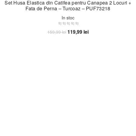
Set Husa Elastica din Catifea pentru Canapea 2 Locuri +
Fata de Perna – Turcoaz – PUF73218
In stoc
Prețul
Prețul
119,99
lei
159,99
lei
inițial
curent
Adaugă în coș
a
este:
fost:
119,99 lei.
159,99 lei.
-25%