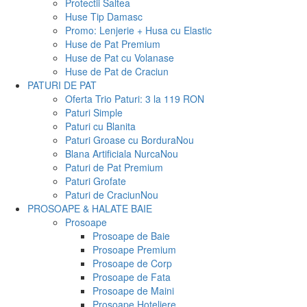
Protectii Saltea
Huse Tip Damasc
Promo: Lenjerie + Husa cu Elastic
Huse de Pat Premium
Huse de Pat cu Volanase
Huse de Pat de Craciun
PATURI DE PAT
Oferta Trio Paturi: 3 la 119 RON
Paturi Simple
Paturi cu Blanita
Paturi Groase cu Bordura
Nou
Blana Artificiala Nurca
Nou
Paturi de Pat Premium
Paturi Grofate
Paturi de Craciun
Nou
PROSOAPE & HALATE BAIE
Prosoape
Prosoape de Baie
Prosoape Premium
Prosoape de Corp
Prosoape de Fata
Prosoape de Maini
Prosoape Hoteliere