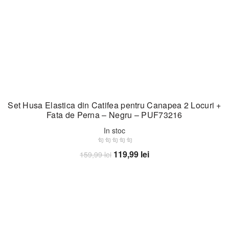
Set Husa Elastica din Catifea pentru Canapea 2 Locuri +
Fata de Perna – Negru – PUF73216
In stoc
Prețul
Prețul
119,99
lei
159,99
lei
inițial
curent
Adaugă în coș
a
este:
fost:
119,99 lei.
159,99 lei.
-25%