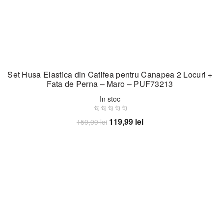
Set Husa Elastica din Catifea pentru Canapea 2 Locuri +
Fata de Perna – Maro – PUF73213
In stoc
Prețul
Prețul
119,99
lei
159,99
lei
inițial
curent
Adaugă în coș
a
este:
fost:
119,99 lei.
159,99 lei.
-25%