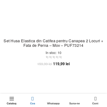
Set Husa Elastica din Catifea pentru Canapea 2 Locuri +
Fata de Perna – Mov – PUF73214
In stoc: 10
Prețul
Prețul
119,99
lei
159,99
lei
inițial
curent
Adaugă în coș
a
este:
fost:
119,99 lei.
159,99 lei.
-40%
0
Catalog
Cos
Whatsapp
Suna-ne
Cont