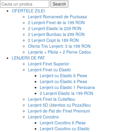
Search
Search
for:
OFERTELE ZILEI
Lenjerii Romanesti de Pucioasa
2 Lenjerii Finet de la 199 RON
2 Lenjerii Elastic la 229 RON
2 Lenjerii Bumbac la 299 RON
2 Lenjerii Copii la 189 RON
Oferta Trio Lenjerii: 3 la 199 RON
Lenjerie + Pilota + 2 Perne Cadou
LENJERII DE PAT
Lenjerii Finet Superior
Lenjerii Finet cu Elastic
Lenjerii cu Elastic 6 Piese
Lenjerii cu Elastic 4 Piese
Lenjerii cu Elastic 1 Persoana
2 Lenjerii Elastic la 199 RON
Lenjerii Finet la Cutie
Nou
Lenjerii 5D (Identice cu Poza)
Nou
Lenjerii de Pat din Finet Premium
Lenjerii Cocolino
Lenjerii Cocolino 6 Piese
Lenjerii Cocolino cu Elastic