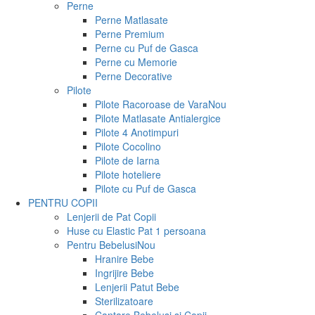
Perne
Perne Matlasate
Perne Premium
Perne cu Puf de Gasca
Perne cu Memorie
Perne Decorative
Pilote
Pilote Racoroase de Vara
Nou
Pilote Matlasate Antialergice
Pilote 4 Anotimpuri
Pilote Cocolino
Pilote de Iarna
Pilote hoteliere
Pilote cu Puf de Gasca
PENTRU COPII
Lenjerii de Pat Copii
Huse cu Elastic Pat 1 persoana
Pentru Bebelusi
Nou
Hranire Bebe
Ingrijire Bebe
Lenjerii Patut Bebe
Sterilizatoare