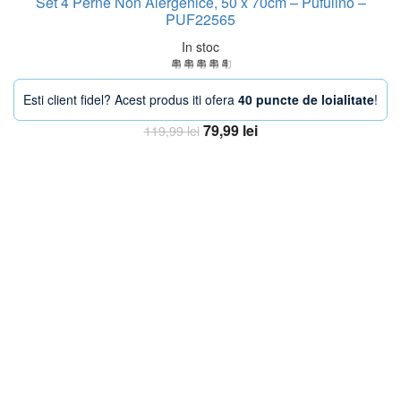
Set 4 Perne Non Alergenice, 50 x 70cm – Pufulino –
PUF22565
In stoc
Esti client fidel? Acest produs iti ofera
40 puncte de loialitate
!
Prețul
Prețul
79,99
lei
119,99
lei
inițial
curent
Adaugă în coș
a
este:
fost:
79,99 lei.
119,99 lei.