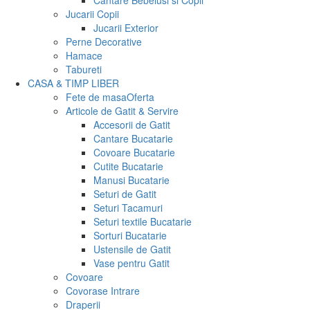
Cantare Bebelusi si Copii
Jucarii Copii
Jucarii Exterior
Perne Decorative
Hamace
Tabureti
CASA & TIMP LIBER
Fete de masa
Oferta
Articole de Gatit & Servire
Accesorii de Gatit
Cantare Bucatarie
Covoare Bucatarie
Cutite Bucatarie
Manusi Bucatarie
Seturi de Gatit
Seturi Tacamuri
Seturi textile Bucatarie
Sorturi Bucatarie
Ustensile de Gatit
Vase pentru Gatit
Covoare
Covorase Intrare
Draperii