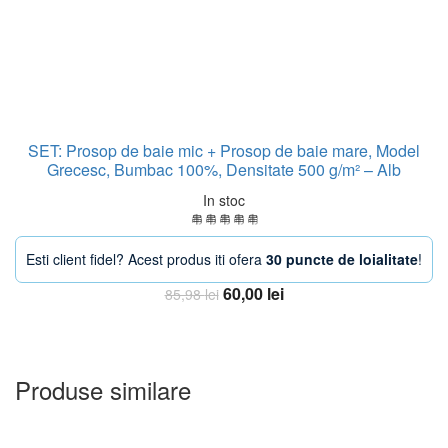
SET: Prosop de baie mic + Prosop de baie mare, Model
Grecesc, Bumbac 100%, Densitate 500 g/m² – Alb
In stoc
Esti client fidel? Acest produs iti ofera
30 puncte de loialitate
!
Prețul
Prețul
60,00
lei
85,98
lei
inițial
curent
Adauga in Cos
a
este:
fost:
60,00 lei.
85,98 lei.
Produse similare
-35%