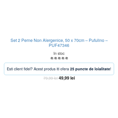
Set 2 Perne Non Alergenice, 50 x 70cm – Pufulino –
PUF47346
In stoc
Esti client fidel? Acest produs iti ofera
25 puncte de loialitate
!
Prețul
Prețul
49,99
lei
79,99
lei
inițial
curent
Adaugă în coș
a
este:
fost:
49,99 lei.
79,99 lei.
-33%