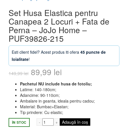
Set Husa Elastica pentru
Canapea 2 Locuri + Fata de
Perna – JoJo Home –
PUF39826-215
Esti client fidel? Acest produs iti ofera
45 puncte de
loialitate
!
Prețul
Prețul
89,99
lei
149,99
lei
inițial
curent
Pachetul NU include husa de fotoliu;
Latime: 140-180cm;
a
este:
Adancime: 90-110cm;
Ambalare in geanta, ideala pentru cadou;
fost:
89,99 lei.
Material: Bumbac+Elastan;
Tip prindere: Cu elastic;
149,99 lei.
Cantitate Set Husa Elastica pentru Cana
Adaugă în coș
ÎN STOC