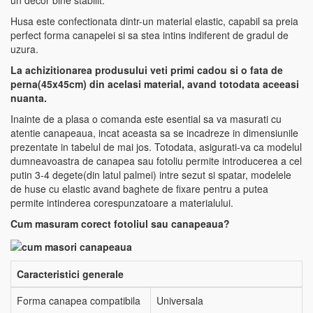
un decor bine stabilit.
Husa este confectionata dintr-un material elastic, capabil sa preia
perfect forma canapelei si sa stea intins indiferent de gradul de
uzura.
La achizitionarea produsului veti primi cadou si o fata de
perna(45x45cm) din acelasi material, avand totodata aceeasi
nuanta.
Inainte de a plasa o comanda este esential sa va masurati cu
atentie canapeaua, incat aceasta sa se incadreze in dimensiunile
prezentate in tabelul de mai jos. Totodata, asigurati-va ca modelul
dumneavoastra de canapea sau fotoliu permite introducerea a cel
putin 3-4 degete(din latul palmei) intre sezut si spatar, modelele
de huse cu elastic avand baghete de fixare pentru a putea
permite intinderea corespunzatoare a materialului.
Cum masuram corect fotoliul sau canapeaua?
Caracteristici generale
Forma canapea compatibila
Universala