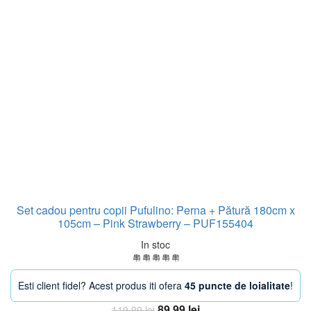
Set cadou pentru copii Pufulino: Perna + Pătură 180cm x
105cm – Pink Strawberry – PUF155404
In stoc
Esti client fidel? Acest produs iti ofera
45 puncte de loialitate
!
Prețul
Prețul
89,99
lei
119,99
lei