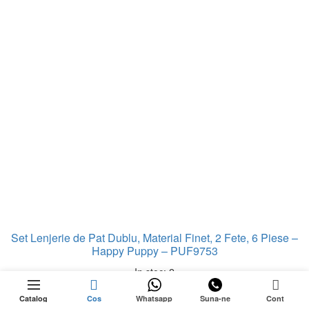
produsului.
Set Lenjerie de Pat Dublu, Material Finet, 2 Fete, 6 Piese –
Happy Puppy – PUF9753
In stoc: 2
0
ÎN
Cantitate Set Husa Elastica pentru Canapea 2 
Adaugă în coș
rețul
STOC
Catalog
Cos
Whatsapp
Suna-ne
Cont