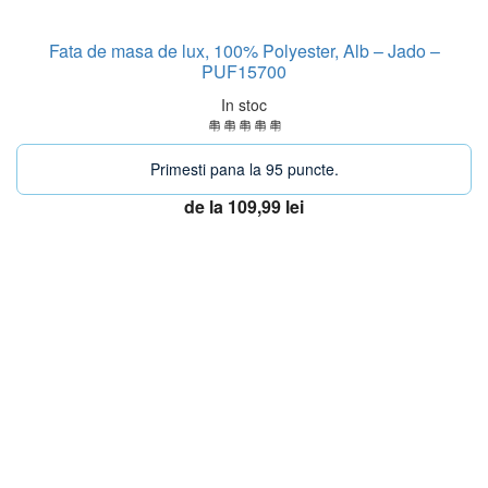
Fata de masa de lux, 100% Polyester, Alb – Jado –
PUF15700
In stoc
Primesti pana la 95 puncte.
de la
109,99
lei
Acest
Vezi optiuni
produs
are
mai
-29%
multe
variații.
Opțiunile
pot
fi
alese
în
pagina