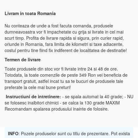
Livram in toata Romania
Nu conteaza de unde a fost facuta comanda, produsele
dumneavoastra vor fi impachetate cu grija si livrate in cel mai
scurt timp. Profita de livrare rapida si sigura, prin curier rapid,
oriunde in Romania, fara limita de kilometri si taxe adiacente,
costul pentru tine fiind fix indiferent de localitatea de destinatie!
Termen de livrare
Toate produsele din stoc vor fi livrate intre 24 si 48 de ore.
Totodata, la toate comenzile de peste 349 Ron vei beneficia de
transport gratuit, astfel incat tu sa te bucuri de produsele tale
preferate la cele mai bune preturi!
Instructiuni de intretinere:
- se spala automat la 40 grade; - NU
se folosesc inalbitori chimici - se calca la 130 grade MAXIM
Recomandam spalarea produsului inainte de folosire.
INFO
: Pozele produselor sunt cu titlu de prezentare. Pot exista