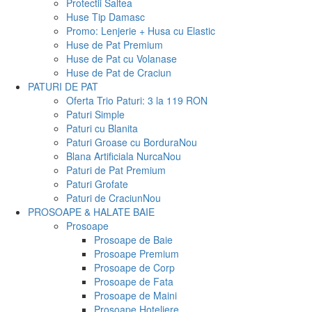
Protectii Saltea
Huse Tip Damasc
Promo: Lenjerie + Husa cu Elastic
Huse de Pat Premium
Huse de Pat cu Volanase
Huse de Pat de Craciun
PATURI DE PAT
Oferta Trio Paturi: 3 la 119 RON
Paturi Simple
Paturi cu Blanita
Paturi Groase cu Bordura
Nou
Blana Artificiala Nurca
Nou
Paturi de Pat Premium
Paturi Grofate
Paturi de Craciun
Nou
PROSOAPE & HALATE BAIE
Prosoape
Prosoape de Baie
Prosoape Premium
Prosoape de Corp
Prosoape de Fata
Prosoape de Maini
Prosoape Hoteliere