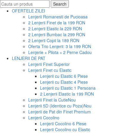
Search
Search
for:
OFERTELE ZILEI
Lenjerii Romanesti de Pucioasa
2 Lenjerii Finet de la 199 RON
2 Lenjerii Elastic la 229 RON
2 Lenjerii Bumbac la 299 RON
2 Lenjerii Copii la 189 RON
Oferta Trio Lenjerii: 3 la 199 RON
Lenjerie + Pilota + 2 Perne Cadou
LENJERII DE PAT
Lenjerii Finet Superior
Lenjerii Finet cu Elastic
Lenjerii cu Elastic 6 Piese
Lenjerii cu Elastic 4 Piese
Lenjerii cu Elastic 1 Persoana
2 Lenjerii Elastic la 199 RON
Lenjerii Finet la Cutie
Nou
Lenjerii 5D (Identice cu Poza)
Nou
Lenjerii de Pat din Finet Premium
Lenjerii Cocolino
Lenjerii Cocolino 6 Piese
Lenjerii Cocolino cu Elastic