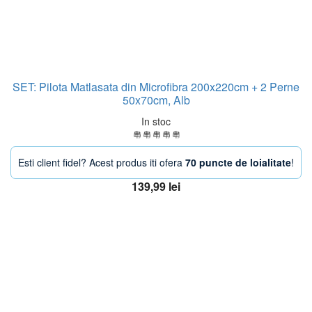
SET: Pilota Matlasata din Microfibra 200x220cm + 2 Perne
50x70cm, Alb
In stoc
Esti client fidel? Acest produs iti ofera
70 puncte de loialitate
!
139,99
lei
Adaugă în coș
OFERTA