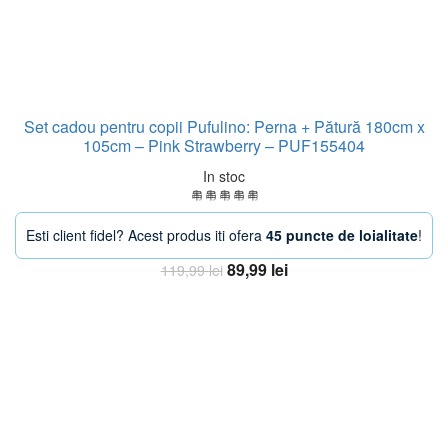
Set cadou pentru copii Pufulino: Perna + Pătură 180cm x
105cm – Pink Strawberry – PUF155404
In stoc
Esti client fidel? Acest produs iti ofera
45 puncte de loialitate
!
Prețul
Prețul
89,99
lei
119,99
lei
inițial
curent
Adaugă în coș
a
este:
fost:
89,99 lei.
119,99 lei.
-38%