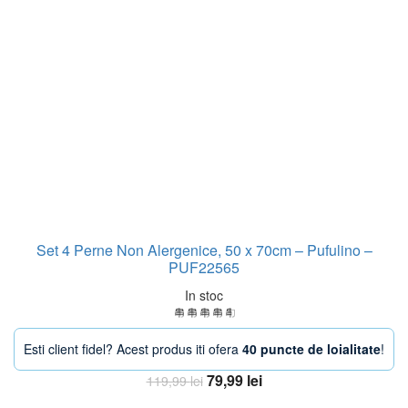
Set 4 Perne Non Alergenice, 50 x 70cm – Pufulino –
PUF22565
In stoc
Esti client fidel? Acest produs iti ofera
40 puncte de loialitate
!
Prețul
Prețul
79,99
lei
119,99
lei
inițial
curent