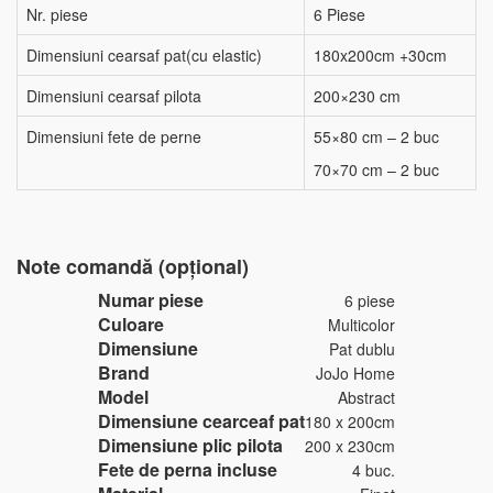
Nr. piese
6 Piese
Dimensiuni cearsaf pat(cu elastic)
180x200cm +30cm
Dimensiuni cearsaf pilota
200×230 cm
Dimensiuni fete de perne
55×80 cm – 2 buc
70×70 cm – 2 buc
Note comandă (opțional)
Numar piese
6 piese
Culoare
Multicolor
Dimensiune
Pat dublu
Brand
JoJo Home
Model
Abstract
Dimensiune cearceaf pat
180 x 200cm
Dimensiune plic pilota
200 x 230cm
Fete de perna incluse
4 buc.