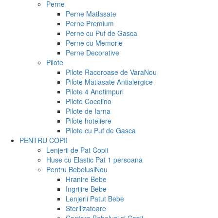
Perne
Perne Matlasate
Perne Premium
Perne cu Puf de Gasca
Perne cu Memorie
Perne Decorative
Pilote
Pilote Racoroase de Vara
Nou
Pilote Matlasate Antialergice
Pilote 4 Anotimpuri
Pilote Cocolino
Pilote de Iarna
Pilote hoteliere
Pilote cu Puf de Gasca
PENTRU COPII
Lenjerii de Pat Copii
Huse cu Elastic Pat 1 persoana
Pentru Bebelusi
Nou
Hranire Bebe
Ingrijire Bebe
Lenjerii Patut Bebe
Sterilizatoare