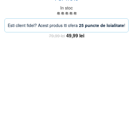
In stoc
Esti client fidel? Acest produs iti ofera
25 puncte de loialitate
!
Prețul
Prețul
49,99
lei
79,99
lei
inițial
curent
Adaugă în coș
a
este:
fost:
49,99 lei.
79,99 lei.
-33%