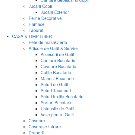
Cantare Bebelusi si Copii
Jucarii Copii
Jucarii Exterior
Perne Decorative
Hamace
Tabureti
CASA & TIMP LIBER
Fete de masa
Oferta
Articole de Gatit & Servire
Accesorii de Gatit
Cantare Bucatarie
Covoare Bucatarie
Cutite Bucatarie
Manusi Bucatarie
Seturi de Gatit
Seturi Tacamuri
Seturi textile Bucatarie
Sorturi Bucatarie
Ustensile de Gatit
Vase pentru Gatit
Covoare
Covorase Intrare
Draperii