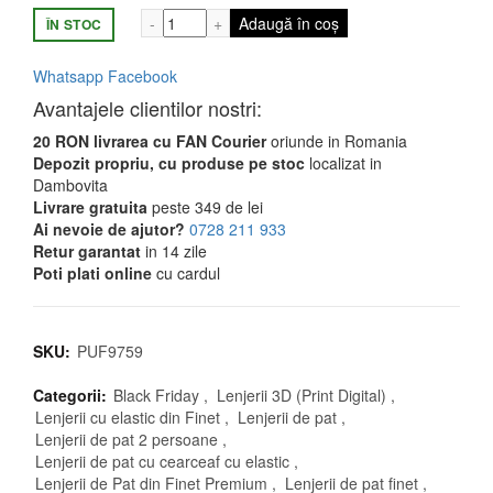
189,99 lei.
Cantitate Set Lenjerie de Pat cu Elastic, 
Adaugă în coș
ÎN STOC
Whatsapp
Facebook
Avantajele clientilor nostri:
20 RON livrarea cu FAN Courier
oriunde in Romania
Depozit propriu, cu produse pe stoc
localizat in
Dambovita
Livrare gratuita
peste 349 de lei
Ai nevoie de ajutor?
0728 211 933
Retur garantat
in 14 zile
Poti plati online
cu cardul
SKU:
PUF9759
Categorii:
Black Friday
,
Lenjerii 3D (Print Digital)
,
Lenjerii cu elastic din Finet
,
Lenjerii de pat
,
Lenjerii de pat 2 persoane
,
Lenjerii de pat cu cearceaf cu elastic
,
Lenjerii de Pat din Finet Premium
,
Lenjerii de pat finet
,