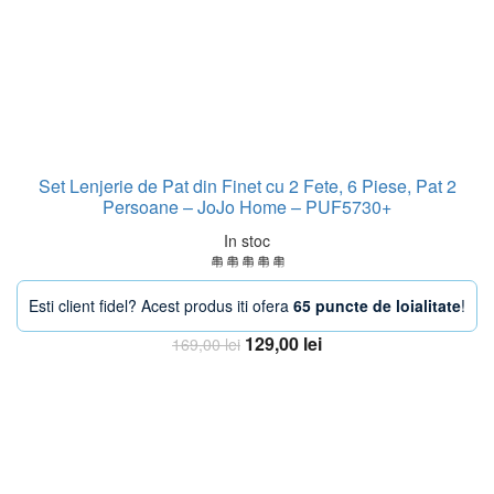
Set Lenjerie de Pat din Finet cu 2 Fete, 6 Piese, Pat 2
Persoane – JoJo Home – PUF5730+
In stoc
Esti client fidel? Acest produs iti ofera
65 puncte de loialitate
!
Prețul
Prețul
129,00
lei
169,00
lei
inițial
curent
Adaugă în coș
a
este:
fost:
129,00 lei.
169,00 lei.
-23%