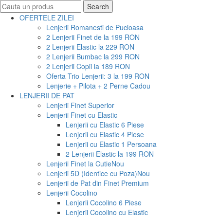
Search
Search
for:
OFERTELE ZILEI
Lenjerii Romanesti de Pucioasa
2 Lenjerii Finet de la 199 RON
2 Lenjerii Elastic la 229 RON
2 Lenjerii Bumbac la 299 RON
2 Lenjerii Copii la 189 RON
Oferta Trio Lenjerii: 3 la 199 RON
Lenjerie + Pilota + 2 Perne Cadou
LENJERII DE PAT
Lenjerii Finet Superior
Lenjerii Finet cu Elastic
Lenjerii cu Elastic 6 Piese
Lenjerii cu Elastic 4 Piese
Lenjerii cu Elastic 1 Persoana
2 Lenjerii Elastic la 199 RON
Lenjerii Finet la Cutie
Nou
Lenjerii 5D (Identice cu Poza)
Nou
Lenjerii de Pat din Finet Premium
Lenjerii Cocolino
Lenjerii Cocolino 6 Piese
Lenjerii Cocolino cu Elastic