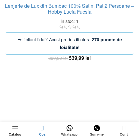
Lenjerie de Lux din Bumbac 100% Satin, Pat 2 Persoane –
Hobby Lucia Fucsia
In stoc: 1
Esti client fidel? Acest produs iti ofera
270 puncte de
loialitate
!
Prețul
Prețul
539,99
lei
699,99
lei
inițial
curent
Adaugă în coș
a
este:
fost:
539,99 lei.
699,99 lei.
-20%
0
ÎN
Cantitate Set Lenjerie de Pat cu Elastic, Materi
Adaugă în coș
rețul
STOC
Catalog
Cos
Whatsapp
Suna-ne
Cont