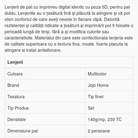
Lenjerii de pat cu imprimeu digital identic cu poza 5D, pentru pat
dublu. Lenjeriile au o țesătură fină și plăcută la atingere și vă pot
oferi confortul de care aveți nevoie în fiecare clipă. Datorită
rezistenței și calității ridicate a țesăturii și imprimării pot fi folosite o
perioadă lungă de timp, fără a-și modifica culorile sau
caracteristicile. Materialul din care este confectionata lenjeria este
de calitate superioara cu o textura fina, moale, foarte placuta la
atingere si tratat antisifonare.
Lenjerii
Culoare
Multicolor
Brand
Jojo Home
Tesatura
Tip finet
Tip Produs
Set
Densitate
140g/mp, 230 TC
Dimensiune pat
2 persoane