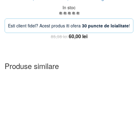
In stoc
Esti client fidel? Acest produs iti ofera
30 puncte de loialitate
!
Prețul
Prețul
60,00
lei
85,98
lei
inițial
curent
Adauga in Cos
a
este:
fost:
60,00 lei.
85,98 lei.
Produse similare
-20%