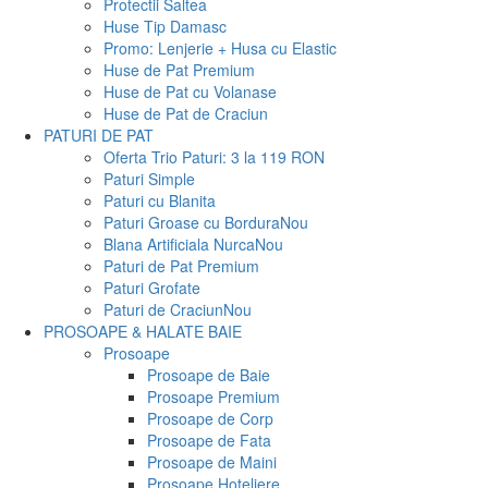
Protectii Saltea
Huse Tip Damasc
Promo: Lenjerie + Husa cu Elastic
Huse de Pat Premium
Huse de Pat cu Volanase
Huse de Pat de Craciun
PATURI DE PAT
Oferta Trio Paturi: 3 la 119 RON
Paturi Simple
Paturi cu Blanita
Paturi Groase cu Bordura
Nou
Blana Artificiala Nurca
Nou
Paturi de Pat Premium
Paturi Grofate
Paturi de Craciun
Nou
PROSOAPE & HALATE BAIE
Prosoape
Prosoape de Baie
Prosoape Premium
Prosoape de Corp
Prosoape de Fata
Prosoape de Maini
Prosoape Hoteliere