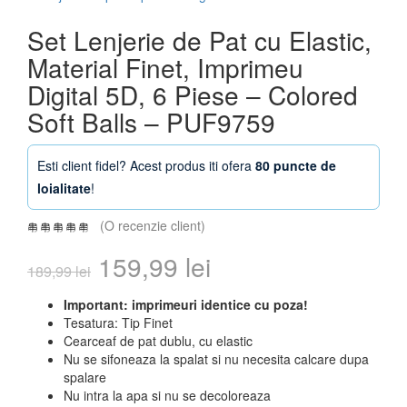
Set Lenjerie de Pat cu Elastic,
Material Finet, Imprimeu
Digital 5D, 6 Piese – Colored
Soft Balls – PUF9759
Esti client fidel? Acest produs iti ofera
80 puncte de
loialitate
!
(O recenzie client)
Prețul
Prețul
159,99
lei
189,99
lei
inițial
curent
Important: imprimeuri identice cu poza!
Tesatura: Tip Finet
a
este:
Cearceaf de pat dublu, cu elastic
Nu se sifoneaza la spalat si nu necesita calcare dupa
fost:
159,99 lei.
spalare
Nu intra la apa si nu se decoloreaza