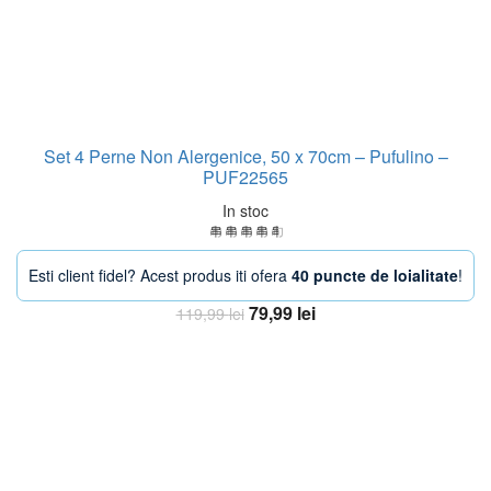
Set 4 Perne Non Alergenice, 50 x 70cm – Pufulino –
PUF22565
In stoc
Esti client fidel? Acest produs iti ofera
40 puncte de loialitate
!
Prețul
Prețul
79,99
lei
119,99
lei
inițial
curent
Adaugă în coș
a
este:
fost:
79,99 lei.
119,99 lei.