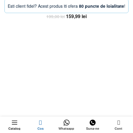
Esti client fidel? Acest produs iti ofera
80 puncte de loialitate
!
Prețul
Prețul
159,99
lei
199,00
lei
inițial
curent
Adaugă în coș
a
este:
fost:
159,99 lei.
199,00 lei.
-24%
159,99
lei
0
Stoc epuizat
Prețul
139,99
lei
Catalog
Cos
Whatsapp
Suna-ne
Cont
inițial
Prețul