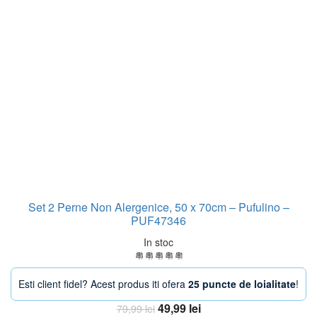
Set 2 Perne Non Alergenice, 50 x 70cm – Pufulino –
PUF47346
In stoc
Esti client fidel? Acest produs iti ofera
25 puncte de loialitate
!
Prețul
Prețul
49,99
lei
79,99
lei