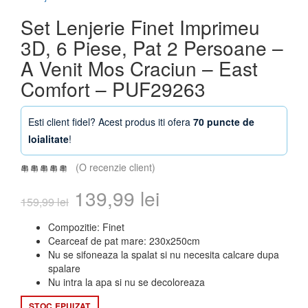
Set Lenjerie Finet Imprimeu
3D, 6 Piese, Pat 2 Persoane –
A Venit Mos Craciun – East
Comfort – PUF29263
Esti client fidel? Acest produs iti ofera
70 puncte de
loialitate
!
(O recenzie client)
Prețul
Prețul
139,99
lei
159,99
lei
inițial
curent
Compozitie: Finet
Cearceaf de pat mare: 230x250cm
a
este:
Nu se sifoneaza la spalat si nu necesita calcare dupa
spalare
fost:
139,99 lei.
Nu intra la apa si nu se decoloreaza
159,99 lei.
STOC EPUIZAT