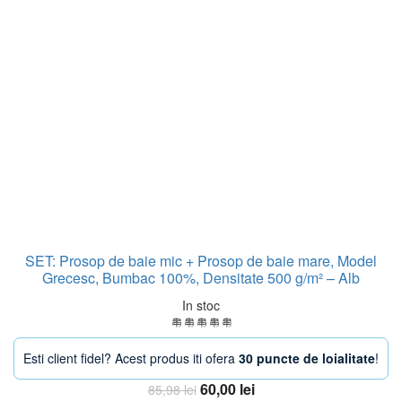
SET: Prosop de baie mic + Prosop de baie mare, Model
Grecesc, Bumbac 100%, Densitate 500 g/m² – Alb
In stoc
Esti client fidel? Acest produs iti ofera
30 puncte de loialitate
!
Prețul
Prețul
60,00
lei
85,98
lei