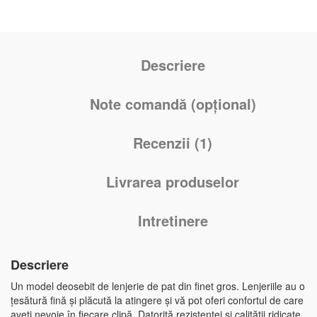
Descriere
Note comandă (opțional)
Recenzii (1)
Livrarea produselor
Intretinere
Descriere
Un model deosebit de lenjerie de pat din finet gros. Lenjeriile au o
țesătură fină și plăcută la atingere și vă pot oferi confortul de care
aveți nevoie în fiecare clipă. Datorită rezistenței și calității ridicate