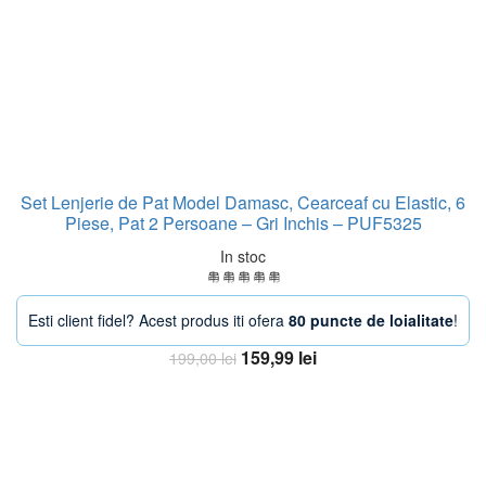
Set Lenjerie de Pat Model Damasc, Cearceaf cu Elastic, 6
Piese, Pat 2 Persoane – Gri Inchis – PUF5325
In stoc
Esti client fidel? Acest produs iti ofera
80 puncte de loialitate
!
Prețul
Prețul
159,99
lei
199,00
lei
inițial
curent
Adaugă în coș
a
este:
fost:
159,99 lei.
199,00 lei.
-21%