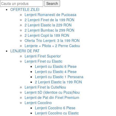
Search
Search
for:
OFERTELE ZILEI
Lenjerii Romanesti de Pucioasa
2 Lenjerii Finet de la 199 RON
2 Lenjerii Elastic la 229 RON
2 Lenjerii Bumbac la 299 RON
2 Lenjerii Copii la 189 RON
Oferta Trio Lenjerii: 3 la 199 RON
Lenjerie + Pilota + 2 Perne Cadou
LENJERII DE PAT
Lenjerii Finet Superior
Lenjerii Finet cu Elastic
Lenjerii cu Elastic 6 Piese
Lenjerii cu Elastic 4 Piese
Lenjerii cu Elastic 1 Persoana
2 Lenjerii Elastic la 199 RON
Lenjerii Finet la Cutie
Nou
Lenjerii 5D (Identice cu Poza)
Nou
Lenjerii de Pat din Finet Premium
Lenjerii Cocolino
Lenjerii Cocolino 6 Piese
Lenjerii Cocolino cu Elastic