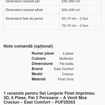
Dimensiuni cearsaf pat
230×250 cm
Dimensiuni cearsaf pilota
200×230 cm
Dimensiuni fete de perne
50×70 cm – 2 buc
70×70 cm – 2 buc
Note comandă (opțional)
Numar piese
6 piese
Culoare
Multicolor
Dimensiune
Pat dublu
Brand
East Comfort
Model
Craciun
Material
Finet Gros
1 recenzie pentru
Set Lenjerie Finet Imprimeu
3D, 6 Piese, Pat 2 Persoane – A Venit Mos
Craciun – East Comfort – PUF29263