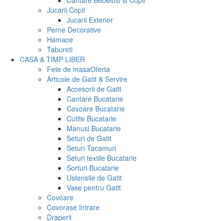
Cantare Bebelusi si Copii
Jucarii Copii
Jucarii Exterior
Perne Decorative
Hamace
Tabureti
CASA & TIMP LIBER
Fete de masa
Oferta
Articole de Gatit & Servire
Accesorii de Gatit
Cantare Bucatarie
Covoare Bucatarie
Cutite Bucatarie
Manusi Bucatarie
Seturi de Gatit
Seturi Tacamuri
Seturi textile Bucatarie
Sorturi Bucatarie
Ustensile de Gatit
Vase pentru Gatit
Covoare
Covorase Intrare
Draperii