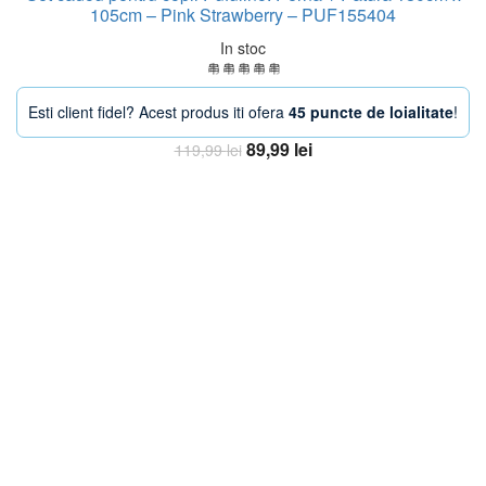
105cm – Pink Strawberry – PUF155404
In stoc
Esti client fidel? Acest produs iti ofera
45 puncte de loialitate
!
Prețul
Prețul
89,99
lei
119,99
lei
inițial
curent
Adaugă în coș
a
este:
fost:
89,99 lei.
119,99 lei.
-38%