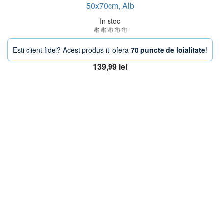
50x70cm, Alb
In stoc
Esti client fidel? Acest produs iti ofera
70 puncte de loialitate
!
139,99
lei
Adaugă în coș
OFERTA