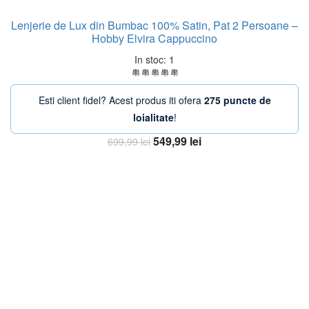
Lenjerie de Lux din Bumbac 100% Satin, Pat 2 Persoane –
Hobby Elvira Cappuccino
In stoc: 1
Esti client fidel? Acest produs iti ofera
275 puncte de
loialitate
!
Prețul
Prețul
549,99
lei
699,99
lei
inițial
curent
Adaugă în coș
a
este:
fost:
549,99 lei.
699,99 lei.
-20%