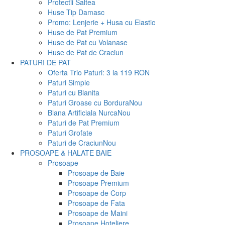
Protectii Saltea
Huse Tip Damasc
Promo: Lenjerie + Husa cu Elastic
Huse de Pat Premium
Huse de Pat cu Volanase
Huse de Pat de Craciun
PATURI DE PAT
Oferta Trio Paturi: 3 la 119 RON
Paturi Simple
Paturi cu Blanita
Paturi Groase cu Bordura
Nou
Blana Artificiala Nurca
Nou
Paturi de Pat Premium
Paturi Grofate
Paturi de Craciun
Nou
PROSOAPE & HALATE BAIE
Prosoape
Prosoape de Baie
Prosoape Premium
Prosoape de Corp
Prosoape de Fata
Prosoape de Maini
Prosoape Hoteliere