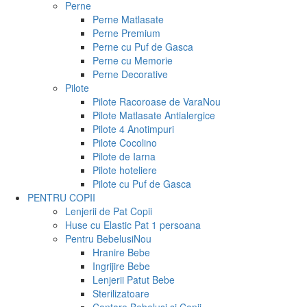
Perne
Perne Matlasate
Perne Premium
Perne cu Puf de Gasca
Perne cu Memorie
Perne Decorative
Pilote
Pilote Racoroase de Vara
Nou
Pilote Matlasate Antialergice
Pilote 4 Anotimpuri
Pilote Cocolino
Pilote de Iarna
Pilote hoteliere
Pilote cu Puf de Gasca
PENTRU COPII
Lenjerii de Pat Copii
Huse cu Elastic Pat 1 persoana
Pentru Bebelusi
Nou
Hranire Bebe
Ingrijire Bebe
Lenjerii Patut Bebe
Sterilizatoare