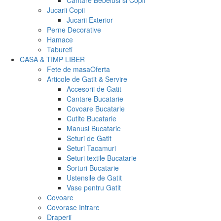
Cantare Bebelusi si Copii
Jucarii Copii
Jucarii Exterior
Perne Decorative
Hamace
Tabureti
CASA & TIMP LIBER
Fete de masa
Oferta
Articole de Gatit & Servire
Accesorii de Gatit
Cantare Bucatarie
Covoare Bucatarie
Cutite Bucatarie
Manusi Bucatarie
Seturi de Gatit
Seturi Tacamuri
Seturi textile Bucatarie
Sorturi Bucatarie
Ustensile de Gatit
Vase pentru Gatit
Covoare
Covorase Intrare
Draperii