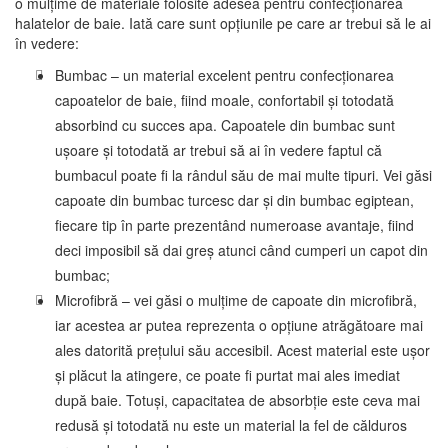
o mulțime de materiale folosite adesea pentru confecționarea
halatelor de baie. Iată care sunt opțiunile pe care ar trebui să le ai
în vedere:
Bumbac – un material excelent pentru confecționarea
capoatelor de baie, fiind moale, confortabil și totodată
absorbind cu succes apa. Capoatele din bumbac sunt
ușoare și totodată ar trebui să ai în vedere faptul că
bumbacul poate fi la rândul său de mai multe tipuri. Vei găsi
capoate din bumbac turcesc dar și din bumbac egiptean,
fiecare tip în parte prezentând numeroase avantaje, fiind
deci imposibil să dai greș atunci când cumperi un capot din
bumbac;
Microfibră – vei găsi o mulțime de capoate din microfibră,
iar acestea ar putea reprezenta o opțiune atrăgătoare mai
ales datorită prețului său accesibil. Acest material este ușor
și plăcut la atingere, ce poate fi purtat mai ales imediat
după baie. Totuși, capacitatea de absorbție este ceva mai
redusă și totodată nu este un material la fel de călduros