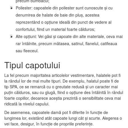
precum bumbacul;
Poliester: capoatele din poliester sunt cunoscute și cu
denumirea de halate de baie din pluș, acestea
reprezentând o opțiune ideală din punct de vedere al
confortului, fiind un material foarte călduros;
Alte opțiuni: Vei găsi și capoate din alte materiale, ceva mai
rar întâlnite, precum mătasea, satinul, flanelul, catifeaua
sau fleeceul.
Tipul capotului
La fel precum majoritatea articolelor vestimentare, halatele pot fi
la rândul lor de mai multe tipuri. De exemplu, halatul poate fi de
tip SPA, ce se remarcă cu o greutate redusă și un caracter mai
puțin călduros, sau cu glugă, fiind o opțiune des întâlnită în rândul
foarte copiilor, deoarece aceștia prezintă o sensibilitate ceva mai
ridicată la nivelul capului.
De asemenea, capoatele damă pot fi diferite în funcție de
lungimea lor, existând atât capoate lungi cât și scurte. Alegerea o
vei face, desigur, în funcție de propriile preferințe.