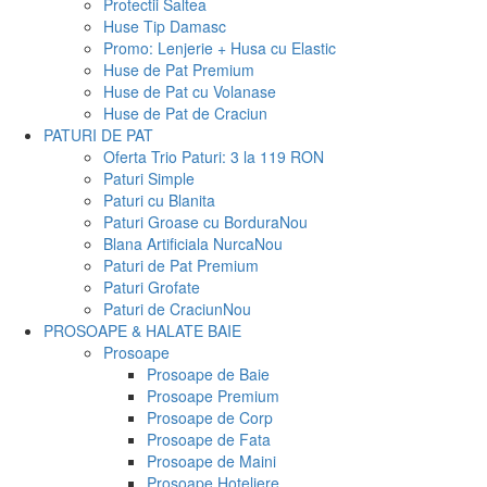
Protectii Saltea
Huse Tip Damasc
Promo: Lenjerie + Husa cu Elastic
Huse de Pat Premium
Huse de Pat cu Volanase
Huse de Pat de Craciun
PATURI DE PAT
Oferta Trio Paturi: 3 la 119 RON
Paturi Simple
Paturi cu Blanita
Paturi Groase cu Bordura
Nou
Blana Artificiala Nurca
Nou
Paturi de Pat Premium
Paturi Grofate
Paturi de Craciun
Nou
PROSOAPE & HALATE BAIE
Prosoape
Prosoape de Baie
Prosoape Premium
Prosoape de Corp
Prosoape de Fata
Prosoape de Maini
Prosoape Hoteliere