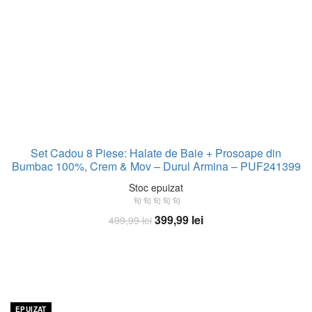
Set Cadou 8 Piese: Halate de Baie + Prosoape din
Bumbac 100%, Crem & Mov – Durul Armina – PUF241399
Stoc epuizat
Prețul
Prețul
399,99
lei
499,99
lei
inițial
curent
Citește mai mult
a
este:
fost:
399,99 lei.
499,99 lei.
-22%
EPUIZAT