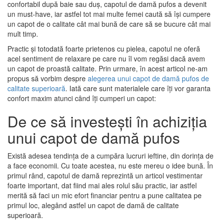
confortabil după baie sau duș, capotul de damă pufos a devenit
un must-have, iar astfel tot mai multe femei caută să își cumpere
un capot de o calitate cât mai bună de care să se bucure cât mai
mult timp.
Practic și totodată foarte prietenos cu pielea, capotul ne oferă
acel sentiment de relaxare pe care nu îl vom regăsi dacă avem
un capot de proastă calitate. Prin urmare, în acest articol ne-am
propus să vorbim despre
alegerea unui capot de damă pufos de
calitate superioară
. Iată care sunt materialele care îți vor garanta
confort maxim atunci când îți cumperi un capot:
De ce să investești în achiziția
unui capot de damă pufos
Există adesea tendința de a cumpăra lucruri ieftine, din dorința de
a face economii. Cu toate acestea, nu este mereu o idee bună. În
primul rând, capotul de damă reprezintă un articol vestimentar
foarte important, dat fiind mai ales rolul său practic, iar astfel
merită să faci un mic efort financiar pentru a pune calitatea pe
primul loc, alegând astfel un capot de damă de calitate
superioară.