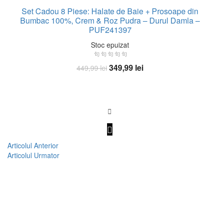
Set Cadou 8 Piese: Halate de Baie + Prosoape din
Bumbac 100%, Crem & Roz Pudra – Durul Damla –
PUF241397
Stoc epuizat
Prețul
Prețul
349,99
lei
449,99
lei
inițial
curent
Citește mai mult
a
este:
fost:
349,99 lei.
449,99 lei.
Articolul Anterior
Articolul Urmator