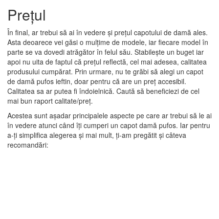
Prețul
În final, ar trebui să ai în vedere și prețul capotului de damă ales.
Asta deoarece vei găsi o mulțime de modele, iar fiecare model în
parte se va dovedi atrăgător în felul său. Stabilește un buget iar
apoi nu uita de faptul că prețul reflectă, cel mai adesea, calitatea
produsului cumpărat. Prin urmare, nu te grăbi să alegi un capot
de damă pufos ieftin, doar pentru că are un preț accesibil.
Calitatea sa ar putea fi îndoielnică. Caută să beneficiezi de cel
mai bun raport calitate/preț.
Acestea sunt așadar principalele aspecte pe care ar trebui să le ai
în vedere atunci când îți cumperi un capot damă pufos. Iar pentru
a-ți simplifica alegerea și mai mult, ți-am pregătit și câteva
recomandări:
-20%