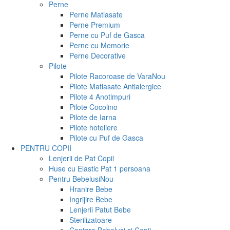
Perne
Perne Matlasate
Perne Premium
Perne cu Puf de Gasca
Perne cu Memorie
Perne Decorative
Pilote
Pilote Racoroase de Vara
Nou
Pilote Matlasate Antialergice
Pilote 4 Anotimpuri
Pilote Cocolino
Pilote de Iarna
Pilote hoteliere
Pilote cu Puf de Gasca
PENTRU COPII
Lenjerii de Pat Copii
Huse cu Elastic Pat 1 persoana
Pentru Bebelusi
Nou
Hranire Bebe
Ingrijire Bebe
Lenjerii Patut Bebe
Sterilizatoare