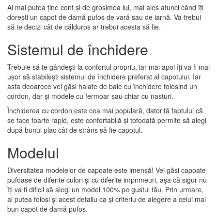
Ai mai putea ține cont și de grosimea lui, mai ales atunci când îți
dorești un capot de damă pufos de vară sau de iarnă. Va trebui
să te decizi cât de călduros ar trebui acesta să fie.
Sistemul de închidere
Trebuie să te gândești la confortul propriu, iar mai apoi îți va fi mai
ușor să stabilești sistemul de închidere preferat al capotului. Iar
asta deoarece vei găsi halate de baie cu închidere folosind un
cordon, dar și modele cu fermoar sau chiar cu nasturi.
Închiderea cu cordon este cea mai populară, datorită faptului că
se face foarte rapid, este confortabilă și totodată permite să alegi
după bunul plac cât de strâns să fie capotul.
Modelul
Diversitatea modelelor de capoate este imensă! Vei găsi capoate
pufoase de diferite culori și cu diferite imprimeuri, așa că sigur nu
îți va fi dificil să alegi un model 100% pe gustul tău. Prin urmare,
ai putea folosi și acest detaliu ca și criteriu de alegere a celui mai
bun capot de damă pufos.