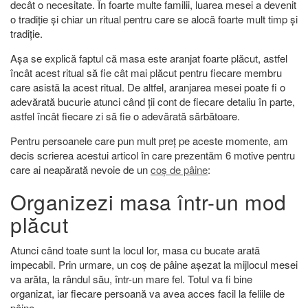
decât o necesitate. În foarte multe familii, luarea mesei a devenit
o tradiție și chiar un ritual pentru care se alocă foarte mult timp și
tradiție.
Așa se explică faptul că masa este aranjat foarte plăcut, astfel
încât acest ritual să fie cât mai plăcut pentru fiecare membru
care asistă la acest ritual. De altfel, aranjarea mesei poate fi o
adevărată bucurie atunci când ții cont de fiecare detaliu în parte,
astfel încât fiecare zi să fie o adevărată sărbătoare.
Pentru persoanele care pun mult preț pe aceste momente, am
decis scrierea acestui articol în care prezentăm 6 motive pentru
care ai neapărată nevoie de un
coș de pâine
:
Organizezi masa într-un mod
plăcut
Atunci când toate sunt la locul lor, masa cu bucate arată
impecabil. Prin urmare, un coș de pâine așezat la mijlocul mesei
va arăta, la rândul său, într-un mare fel. Totul va fi bine
organizat, iar fiecare persoană va avea acces facil la feliile de
pâine.