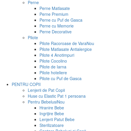
Perne
Perne Matlasate
Perne Premium
Perne cu Puf de Gasca
Perne cu Memorie
Perne Decorative
Pilote
Pilote Racoroase de Vara
Nou
Pilote Matlasate Antialergice
Pilote 4 Anotimpuri
Pilote Cocolino
Pilote de Iarna
Pilote hoteliere
Pilote cu Puf de Gasca
PENTRU COPII
Lenjerii de Pat Copii
Huse cu Elastic Pat 1 persoana
Pentru Bebelusi
Nou
Hranire Bebe
Ingrijire Bebe
Lenjerii Patut Bebe
Sterilizatoare