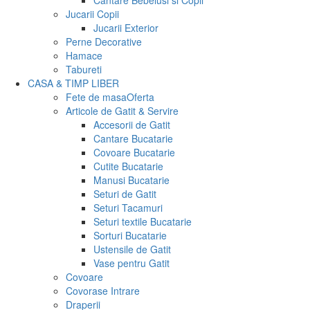
Cantare Bebelusi si Copii
Jucarii Copii
Jucarii Exterior
Perne Decorative
Hamace
Tabureti
CASA & TIMP LIBER
Fete de masa
Oferta
Articole de Gatit & Servire
Accesorii de Gatit
Cantare Bucatarie
Covoare Bucatarie
Cutite Bucatarie
Manusi Bucatarie
Seturi de Gatit
Seturi Tacamuri
Seturi textile Bucatarie
Sorturi Bucatarie
Ustensile de Gatit
Vase pentru Gatit
Covoare
Covorase Intrare
Draperii