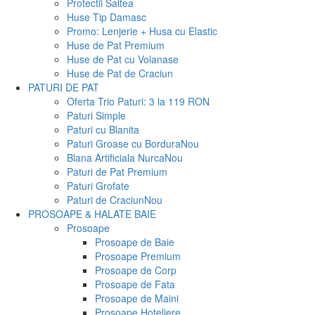
Protectii Saltea
Huse Tip Damasc
Promo: Lenjerie + Husa cu Elastic
Huse de Pat Premium
Huse de Pat cu Volanase
Huse de Pat de Craciun
PATURI DE PAT
Oferta Trio Paturi: 3 la 119 RON
Paturi Simple
Paturi cu Blanita
Paturi Groase cu Bordura
Nou
Blana Artificiala Nurca
Nou
Paturi de Pat Premium
Paturi Grofate
Paturi de Craciun
Nou
PROSOAPE & HALATE BAIE
Prosoape
Prosoape de Baie
Prosoape Premium
Prosoape de Corp
Prosoape de Fata
Prosoape de Maini
Prosoape Hoteliere