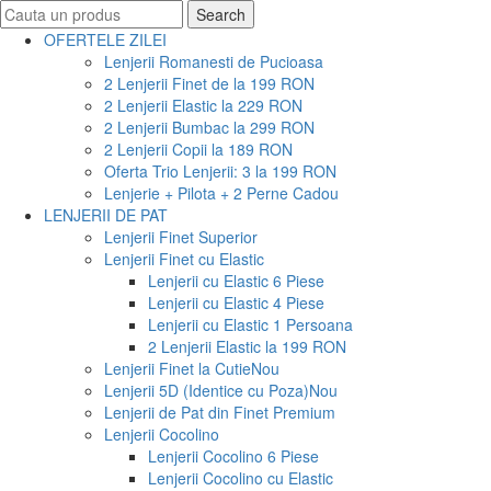
Search
Search
for:
OFERTELE ZILEI
Lenjerii Romanesti de Pucioasa
2 Lenjerii Finet de la 199 RON
2 Lenjerii Elastic la 229 RON
2 Lenjerii Bumbac la 299 RON
2 Lenjerii Copii la 189 RON
Oferta Trio Lenjerii: 3 la 199 RON
Lenjerie + Pilota + 2 Perne Cadou
LENJERII DE PAT
Lenjerii Finet Superior
Lenjerii Finet cu Elastic
Lenjerii cu Elastic 6 Piese
Lenjerii cu Elastic 4 Piese
Lenjerii cu Elastic 1 Persoana
2 Lenjerii Elastic la 199 RON
Lenjerii Finet la Cutie
Nou
Lenjerii 5D (Identice cu Poza)
Nou
Lenjerii de Pat din Finet Premium
Lenjerii Cocolino
Lenjerii Cocolino 6 Piese
Lenjerii Cocolino cu Elastic