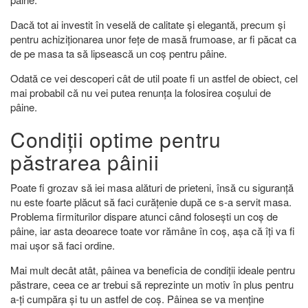
Dacă tot ai investit în veselă de calitate și elegantă, precum și
pentru achiziționarea unor fețe de masă frumoase, ar fi păcat ca
de pe masa ta să lipsească un coș pentru pâine.
Odată ce vei descoperi cât de util poate fi un astfel de obiect, cel
mai probabil că nu vei putea renunța la folosirea coșului de
pâine.
Condiții optime pentru
păstrarea pâinii
Poate fi grozav să iei masa alături de prieteni, însă cu siguranță
nu este foarte plăcut să faci curățenie după ce s-a servit masa.
Problema firmiturilor dispare atunci când folosești un coș de
pâine, iar asta deoarece toate vor rămâne în coș, așa că îți va fi
mai ușor să faci ordine.
Mai mult decât atât, pâinea va beneficia de condiții ideale pentru
păstrare, ceea ce ar trebui să reprezinte un motiv în plus pentru
a-ți cumpăra și tu un astfel de coș. Pâinea se va menține