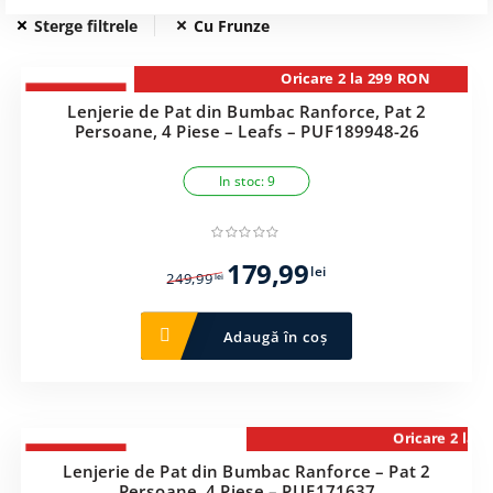
Sterge filtrele
Cu Frunze
-28%
Lenjerie de Pat din Bumbac Ranforce, Pat 2
Persoane, 4 Piese – Leafs – PUF189948-26
In stoc: 9
Prețul
Prețul
179,99
lei
249,99
lei
inițial
curent
a
este:
Adaugă în coș
fost:
179,99 lei.
249,99 lei.
-28%
Lenjerie de Pat din Bumbac Ranforce – Pat 2
Persoane, 4 Piese – PUF171637