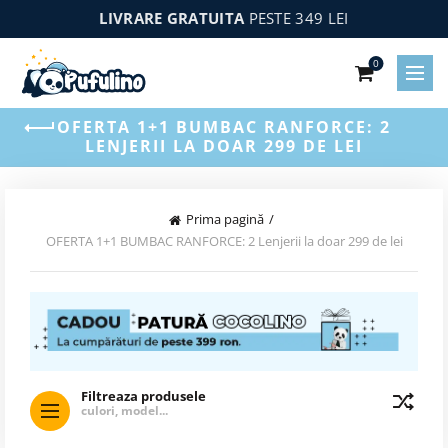
LIVRARE GRATUITA
PESTE 349 LEI
0
OFERTA 1+1 BUMBAC RANFORCE: 2
LENJERII LA DOAR 299 DE LEI
Prima pagină
OFERTA 1+1 BUMBAC RANFORCE: 2 Lenjerii la doar 299 de lei
Filtreaza produsele