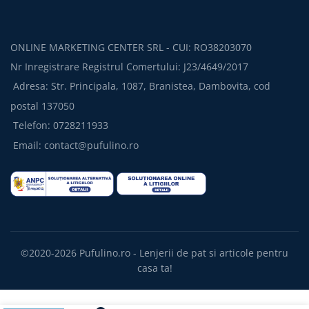
ONLINE MARKETING CENTER SRL - CUI: RO38203070
Nr Inregistrare Registrul Comertului: J23/4649/2017
Adresa: Str. Principala, 1087, Branistea, Dambovita, cod
postal 137050
Telefon: 0728211933
Email:
contact@pufulino.ro
©2020-2026 Pufulino.ro -
Lenjerii de pat
si articole pentru
casa ta!