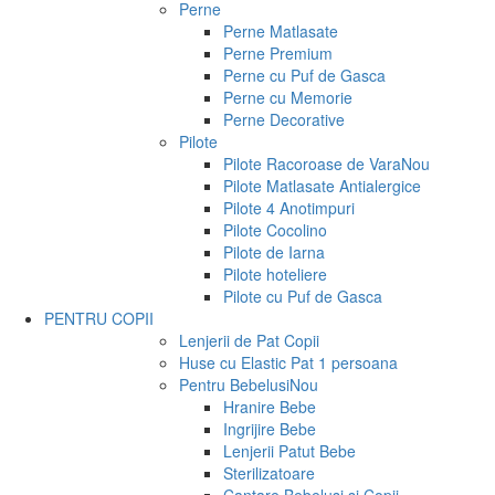
Perne
Perne Matlasate
Perne Premium
Perne cu Puf de Gasca
Perne cu Memorie
Perne Decorative
Pilote
Pilote Racoroase de Vara
Nou
Pilote Matlasate Antialergice
Pilote 4 Anotimpuri
Pilote Cocolino
Pilote de Iarna
Pilote hoteliere
Pilote cu Puf de Gasca
PENTRU COPII
Lenjerii de Pat Copii
Huse cu Elastic Pat 1 persoana
Pentru Bebelusi
Nou
Hranire Bebe
Ingrijire Bebe
Lenjerii Patut Bebe
Sterilizatoare