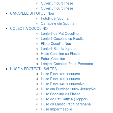
Cuverturi cu 3 Piese
Cuverturi cu 5 Piese
CANAPELE SI FOTOLII
Nou
Fotolii din Spuma
Canapele din Spuma
COLECTIA COCOLINO
Lenjerii de Pat Cocolino
Lenjerii Cocolino cu Elastic
Pilote Cocolino
Nou
Lenjerii Blanita Iepure
Huse Cocolino cu Elastic
Paturi Cocolino
Lenjerii Cocolino Pat 1 Persoana
HUSE & PROTECTII SALTEA
Huse Finet 180 x 200cm
Huse Finet 160 x 200cm
Huse Finet 140 x 200cm
Nou
Huse din Bumbac 100% Jersey
Nou
Huse Cocolino cu Elastic
Huse de Pat Catifea (Topper)
Huse cu Elastic Pat 1 persoana
Huse Impermeabile