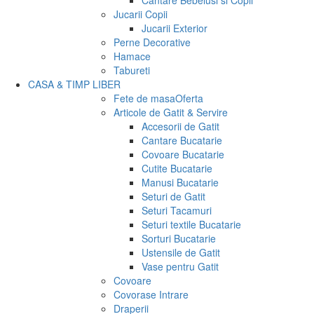
Cantare Bebelusi si Copii
Jucarii Copii
Jucarii Exterior
Perne Decorative
Hamace
Tabureti
CASA & TIMP LIBER
Fete de masa
Oferta
Articole de Gatit & Servire
Accesorii de Gatit
Cantare Bucatarie
Covoare Bucatarie
Cutite Bucatarie
Manusi Bucatarie
Seturi de Gatit
Seturi Tacamuri
Seturi textile Bucatarie
Sorturi Bucatarie
Ustensile de Gatit
Vase pentru Gatit
Covoare
Covorase Intrare
Draperii