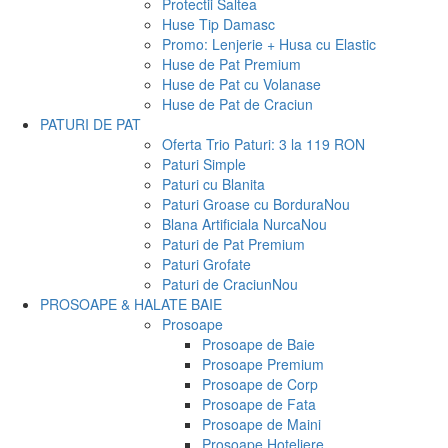
Protectii Saltea
Huse Tip Damasc
Promo: Lenjerie + Husa cu Elastic
Huse de Pat Premium
Huse de Pat cu Volanase
Huse de Pat de Craciun
PATURI DE PAT
Oferta Trio Paturi: 3 la 119 RON
Paturi Simple
Paturi cu Blanita
Paturi Groase cu Bordura
Nou
Blana Artificiala Nurca
Nou
Paturi de Pat Premium
Paturi Grofate
Paturi de Craciun
Nou
PROSOAPE & HALATE BAIE
Prosoape
Prosoape de Baie
Prosoape Premium
Prosoape de Corp
Prosoape de Fata
Prosoape de Maini
Prosoape Hoteliere