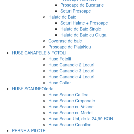
Prosoape de Bucatarie
Seturi Prosoape
Halate de Baie
Seturi Halate + Prosoape
Halate de Baie Single
Halate de Baie cu Gluga
Covorase de baie
Prosoape de Plaja
Nou
HUSE CANAPELE & FOTOLII
Huse Fotolii
Huse Canapele 2 Locuri
Huse Canapele 3 Locuri
Huse Canapele 4 Locuri
Huse Coltar
HUSE SCAUNE
Oferta
Huse Scaune Catifea
Huse Scaune Creponate
Huse Scaune cu Volane
Huse Scaune cu Model
Huse Scaun Uni, de la 24,99 RON
Huse Scaune Cocolino
PERNE & PILOTE