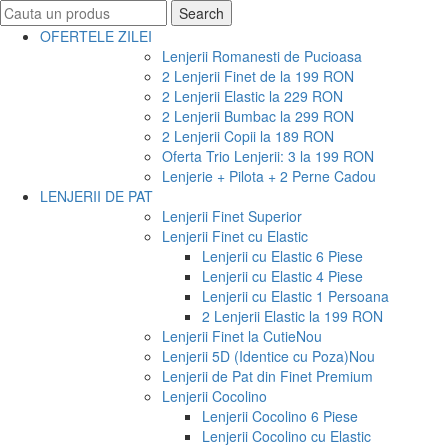
Search
Search
for:
OFERTELE ZILEI
Lenjerii Romanesti de Pucioasa
2 Lenjerii Finet de la 199 RON
2 Lenjerii Elastic la 229 RON
2 Lenjerii Bumbac la 299 RON
2 Lenjerii Copii la 189 RON
Oferta Trio Lenjerii: 3 la 199 RON
Lenjerie + Pilota + 2 Perne Cadou
LENJERII DE PAT
Lenjerii Finet Superior
Lenjerii Finet cu Elastic
Lenjerii cu Elastic 6 Piese
Lenjerii cu Elastic 4 Piese
Lenjerii cu Elastic 1 Persoana
2 Lenjerii Elastic la 199 RON
Lenjerii Finet la Cutie
Nou
Lenjerii 5D (Identice cu Poza)
Nou
Lenjerii de Pat din Finet Premium
Lenjerii Cocolino
Lenjerii Cocolino 6 Piese
Lenjerii Cocolino cu Elastic