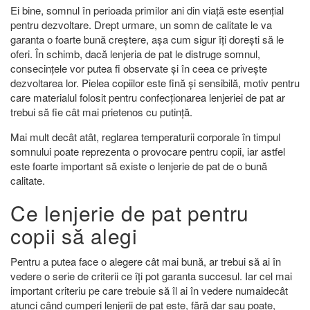
Ei bine, somnul în perioada primilor ani din viață este esențial
pentru dezvoltare. Drept urmare, un somn de calitate le va
garanta o foarte bună creștere, așa cum sigur îți dorești să le
oferi. În schimb, dacă lenjeria de pat le distruge somnul,
consecințele vor putea fi observate și în ceea ce privește
dezvoltarea lor. Pielea copiilor este fină și sensibilă, motiv pentru
care materialul folosit pentru confecționarea lenjeriei de pat ar
trebui să fie cât mai prietenos cu putință.
Mai mult decât atât, reglarea temperaturii corporale în timpul
somnului poate reprezenta o provocare pentru copii, iar astfel
este foarte important să existe o lenjerie de pat de o bună
calitate.
Ce lenjerie de pat pentru
copii să alegi
Pentru a putea face o alegere cât mai bună, ar trebui să ai în
vedere o serie de criterii ce îți pot garanta succesul. Iar cel mai
important criteriu pe care trebuie să îl ai în vedere numaidecât
atunci când cumperi lenjerii de pat este, fără dar sau poate,