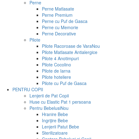
Perne
Perne Matlasate
Perne Premium
Perne cu Puf de Gasca
Perne cu Memorie
Perne Decorative
Pilote
Pilote Racoroase de Vara
Nou
Pilote Matlasate Antialergice
Pilote 4 Anotimpuri
Pilote Cocolino
Pilote de Iarna
Pilote hoteliere
Pilote cu Puf de Gasca
PENTRU COPII
Lenjerii de Pat Copii
Huse cu Elastic Pat 1 persoana
Pentru Bebelusi
Nou
Hranire Bebe
Ingrijire Bebe
Lenjerii Patut Bebe
Sterilizatoare