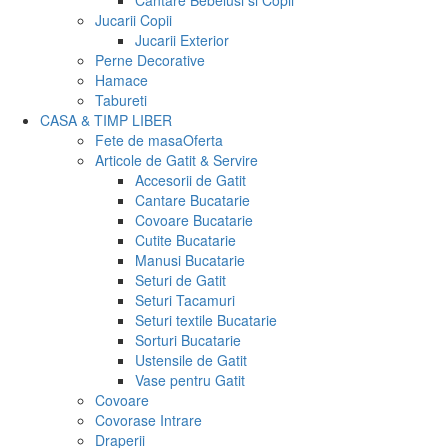
Cantare Bebelusi si Copii
Jucarii Copii
Jucarii Exterior
Perne Decorative
Hamace
Tabureti
CASA & TIMP LIBER
Fete de masa
Oferta
Articole de Gatit & Servire
Accesorii de Gatit
Cantare Bucatarie
Covoare Bucatarie
Cutite Bucatarie
Manusi Bucatarie
Seturi de Gatit
Seturi Tacamuri
Seturi textile Bucatarie
Sorturi Bucatarie
Ustensile de Gatit
Vase pentru Gatit
Covoare
Covorase Intrare
Draperii