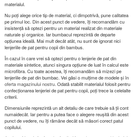
materialul.
Nu poți alege orice tip de material, ci dimpotrivă, pune calitatea
pe primul loc. Din acest punct de vedere, îți recomandăm cu
insistență să optezi pentru un material realizat din materiale
naturale și organice. Iar bumbacul reprezintă de departe
opțiunea ideală. Mai mult decât atât, nu sunt de ignorat nici
lenjeriile de pat pentru copii din bambus.
În cazul în care vrei să optezi pentru o lenjerie de pat din
materiale sintetice, atunci singura opțiune de luat în calcul este
microfibra. Cu toate acestea, îți recomandăm să mizezi pe
lenjeriile de pat din bumbac. Vei găsi o mulțime de modele și în
oferta magazinului nostru
. Odată stabilit materialul folosit pentru
confecționarea lenjeriei de pat pentru copii, poți trece la celelalte
criterii.
Dimensiunile reprezintă un alt detaliu de care trebuie să ții cont
numaidecât. Iar pentru a putea face o alegere reușită din acest
punct de vedere, nu îți rămâne decât să măsori corect patul
copilului.