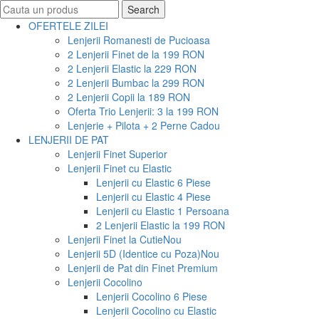
Search
Search
for:
OFERTELE ZILEI
Lenjerii Romanesti de Pucioasa
2 Lenjerii Finet de la 199 RON
2 Lenjerii Elastic la 229 RON
2 Lenjerii Bumbac la 299 RON
2 Lenjerii Copii la 189 RON
Oferta Trio Lenjerii: 3 la 199 RON
Lenjerie + Pilota + 2 Perne Cadou
LENJERII DE PAT
Lenjerii Finet Superior
Lenjerii Finet cu Elastic
Lenjerii cu Elastic 6 Piese
Lenjerii cu Elastic 4 Piese
Lenjerii cu Elastic 1 Persoana
2 Lenjerii Elastic la 199 RON
Lenjerii Finet la Cutie
Nou
Lenjerii 5D (Identice cu Poza)
Nou
Lenjerii de Pat din Finet Premium
Lenjerii Cocolino
Lenjerii Cocolino 6 Piese
Lenjerii Cocolino cu Elastic