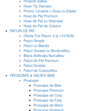
Protectii Saltea
Huse Tip Damasc
Promo: Lenjerie + Husa cu Elastic
Huse de Pat Premium
Huse de Pat cu Volanase
Huse de Pat de Craciun
PATURI DE PAT
Oferta Trio Paturi: 3 la 119 RON
Paturi Simple
Paturi cu Blanita
Paturi Groase cu Bordura
Nou
Blana Artificiala Nurca
Nou
Paturi de Pat Premium
Paturi Grofate
Paturi de Craciun
Nou
PROSOAPE & HALATE BAIE
Prosoape
Prosoape de Baie
Prosoape Premium
Prosoape de Corp
Prosoape de Fata
Prosoape de Maini
Prosoape Hoteliere