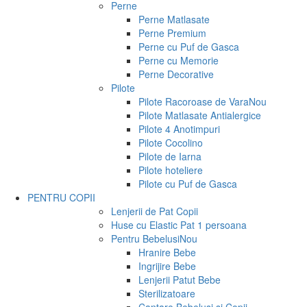
Perne
Perne Matlasate
Perne Premium
Perne cu Puf de Gasca
Perne cu Memorie
Perne Decorative
Pilote
Pilote Racoroase de Vara
Nou
Pilote Matlasate Antialergice
Pilote 4 Anotimpuri
Pilote Cocolino
Pilote de Iarna
Pilote hoteliere
Pilote cu Puf de Gasca
PENTRU COPII
Lenjerii de Pat Copii
Huse cu Elastic Pat 1 persoana
Pentru Bebelusi
Nou
Hranire Bebe
Ingrijire Bebe
Lenjerii Patut Bebe
Sterilizatoare