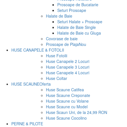
Prosoape de Bucatarie
Seturi Prosoape
Halate de Baie
Seturi Halate + Prosoape
Halate de Baie Single
Halate de Baie cu Gluga
Covorase de baie
Prosoape de Plaja
Nou
HUSE CANAPELE & FOTOLII
Huse Fotolii
Huse Canapele 2 Locuri
Huse Canapele 3 Locuri
Huse Canapele 4 Locuri
Huse Coltar
HUSE SCAUNE
Oferta
Huse Scaune Catifea
Huse Scaune Creponate
Huse Scaune cu Volane
Huse Scaune cu Model
Huse Scaun Uni, de la 24,99 RON
Huse Scaune Cocolino
PERNE & PILOTE