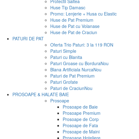
Protectii Saltea
Huse Tip Damasc
Promo: Lenjerie + Husa cu Elastic
Huse de Pat Premium
Huse de Pat cu Volanase
Huse de Pat de Craciun
PATURI DE PAT
Oferta Trio Paturi: 3 la 119 RON
Paturi Simple
Paturi cu Blanita
Paturi Groase cu Bordura
Nou
Blana Artificiala Nurca
Nou
Paturi de Pat Premium
Paturi Grofate
Paturi de Craciun
Nou
PROSOAPE & HALATE BAIE
Prosoape
Prosoape de Baie
Prosoape Premium
Prosoape de Corp
Prosoape de Fata
Prosoape de Maini
Prosoape Hoteliere