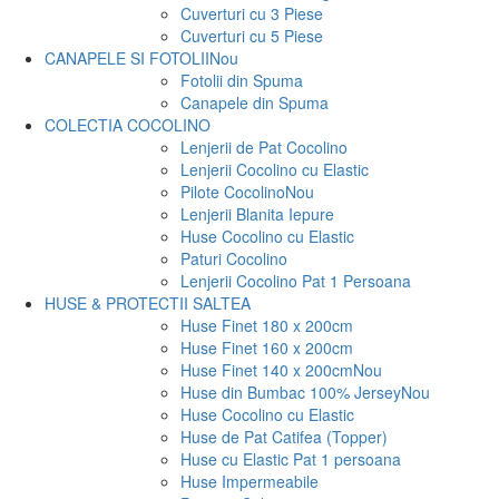
Cuverturi cu 3 Piese
Cuverturi cu 5 Piese
CANAPELE SI FOTOLII
Nou
Fotolii din Spuma
Canapele din Spuma
COLECTIA COCOLINO
Lenjerii de Pat Cocolino
Lenjerii Cocolino cu Elastic
Pilote Cocolino
Nou
Lenjerii Blanita Iepure
Huse Cocolino cu Elastic
Paturi Cocolino
Lenjerii Cocolino Pat 1 Persoana
HUSE & PROTECTII SALTEA
Huse Finet 180 x 200cm
Huse Finet 160 x 200cm
Huse Finet 140 x 200cm
Nou
Huse din Bumbac 100% Jersey
Nou
Huse Cocolino cu Elastic
Huse de Pat Catifea (Topper)
Huse cu Elastic Pat 1 persoana
Huse Impermeabile