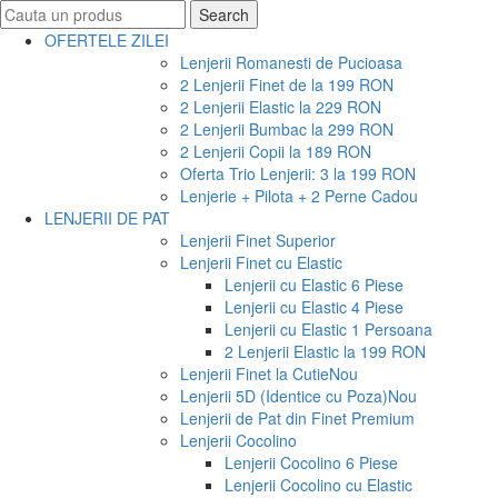
Search
Search
for:
OFERTELE ZILEI
Lenjerii Romanesti de Pucioasa
2 Lenjerii Finet de la 199 RON
2 Lenjerii Elastic la 229 RON
2 Lenjerii Bumbac la 299 RON
2 Lenjerii Copii la 189 RON
Oferta Trio Lenjerii: 3 la 199 RON
Lenjerie + Pilota + 2 Perne Cadou
LENJERII DE PAT
Lenjerii Finet Superior
Lenjerii Finet cu Elastic
Lenjerii cu Elastic 6 Piese
Lenjerii cu Elastic 4 Piese
Lenjerii cu Elastic 1 Persoana
2 Lenjerii Elastic la 199 RON
Lenjerii Finet la Cutie
Nou
Lenjerii 5D (Identice cu Poza)
Nou
Lenjerii de Pat din Finet Premium
Lenjerii Cocolino
Lenjerii Cocolino 6 Piese
Lenjerii Cocolino cu Elastic