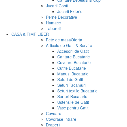
Cantare Bebelusi si Copii
Jucarii Copii
Jucarii Exterior
Perne Decorative
Hamace
Tabureti
CASA & TIMP LIBER
Fete de masa
Oferta
Articole de Gatit & Servire
Accesorii de Gatit
Cantare Bucatarie
Covoare Bucatarie
Cutite Bucatarie
Manusi Bucatarie
Seturi de Gatit
Seturi Tacamuri
Seturi textile Bucatarie
Sorturi Bucatarie
Ustensile de Gatit
Vase pentru Gatit
Covoare
Covorase Intrare
Draperii