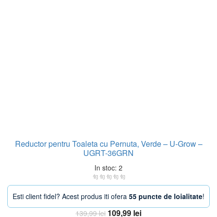
Reductor pentru Toaleta cu Pernuta, Verde – U-Grow –
UGRT-36GRN
In stoc: 2
Esti client fidel? Acest produs iti ofera
55 puncte de loialitate
!
Prețul
Prețul
109,99
lei
139,99
lei