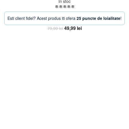
In stoc
Esti client fidel? Acest produs iti ofera
25 puncte de loialitate
!
Prețul
Prețul
49,99
lei
79,99
lei
inițial
curent
Adaugă în coș
a
este:
fost:
49,99 lei.
79,99 lei.
-33%