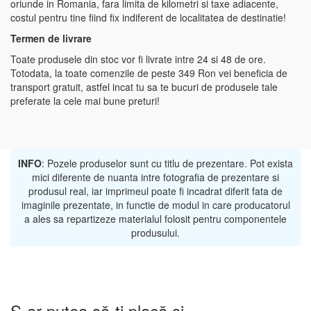
oriunde in Romania, fara limita de kilometri si taxe adiacente,
costul pentru tine fiind fix indiferent de localitatea de destinatie!
Termen de livrare
Toate produsele din stoc vor fi livrate intre 24 si 48 de ore.
Totodata, la toate comenzile de peste 349 Ron vei beneficia de
transport gratuit, astfel incat tu sa te bucuri de produsele tale
preferate la cele mai bune preturi!
INFO
: Pozele produselor sunt cu titlu de prezentare. Pot exista
mici diferente de nuanta intre fotografia de prezentare si
produsul real, iar imprimeul poate fi incadrat diferit fata de
imaginile prezentate, in functie de modul in care producatorul
a ales sa repartizeze materialul folosit pentru componentele
produsului.
S-ar putea să-ți placă și…