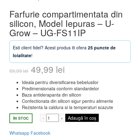
Farfurie compartimentata din
silicon, Model Iepuras – U-
Grow – UG-FS11IP
Esti client fidel? Acest produs iti ofera
25 puncte de
loialitate
!
Prețul
Prețul
49,99
lei
69,99
lei
inițial
curent
Ideala pentru diversificarea bebelusilor
Predimensionata conform standardelor
a
este:
Baza antiderapanta din silicon
Confectionata din silicon sigur pentru alimente
fost:
49,99 lei.
Rezistenta la caldura si la temperaturi scazute
69,99 lei.
Cantitate Farfurie compartimentata din s
Adaugă în coș
ÎN STOC
Whatsapp
Facebook