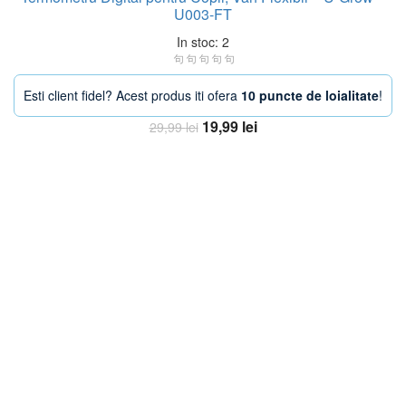
U003-FT
In stoc: 2
Esti client fidel? Acest produs iti ofera
10 puncte de loialitate
!
Prețul
Prețul
19,99
lei
29,99
lei
inițial
curent
Adaugă în coș
a
este:
fost:
19,99 lei.
29,99 lei.
-13%