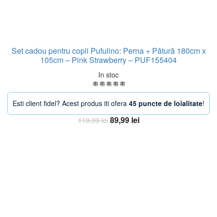
Set cadou pentru copii Pufulino: Perna + Pătură 180cm x
105cm – Pink Strawberry – PUF155404
In stoc
Esti client fidel? Acest produs iti ofera
45 puncte de loialitate
!
Prețul
Prețul
89,99
lei
119,99
lei
inițial
curent
Adaugă în coș
a
este:
fost:
89,99 lei.
119,99 lei.
-38%