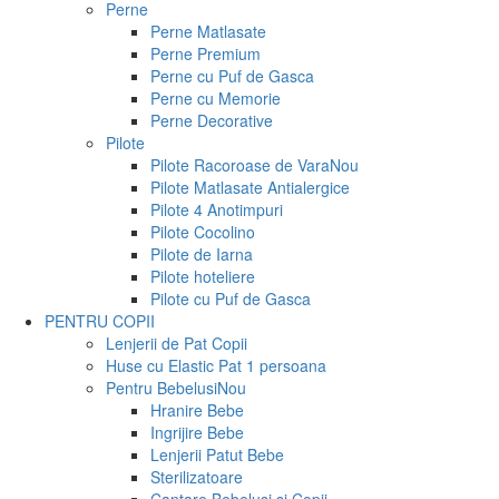
Perne
Perne Matlasate
Perne Premium
Perne cu Puf de Gasca
Perne cu Memorie
Perne Decorative
Pilote
Pilote Racoroase de Vara
Nou
Pilote Matlasate Antialergice
Pilote 4 Anotimpuri
Pilote Cocolino
Pilote de Iarna
Pilote hoteliere
Pilote cu Puf de Gasca
PENTRU COPII
Lenjerii de Pat Copii
Huse cu Elastic Pat 1 persoana
Pentru Bebelusi
Nou
Hranire Bebe
Ingrijire Bebe
Lenjerii Patut Bebe
Sterilizatoare