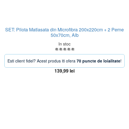
SET: Pilota Matlasata din Microfibra 200x220cm + 2 Perne
50x70cm, Alb
In stoc
Esti client fidel? Acest produs iti ofera
70 puncte de loialitate
!
139,99
lei
Adaugă în coș
OFERTA