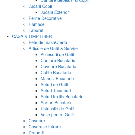
Cantare Bebelusi si Copii
Jucarii Copii
Jucarii Exterior
Perne Decorative
Hamace
Tabureti
CASA & TIMP LIBER
Fete de masa
Oferta
Articole de Gatit & Servire
Accesorii de Gatit
Cantare Bucatarie
Covoare Bucatarie
Cutite Bucatarie
Manusi Bucatarie
Seturi de Gatit
Seturi Tacamuri
Seturi textile Bucatarie
Sorturi Bucatarie
Ustensile de Gatit
Vase pentru Gatit
Covoare
Covorase Intrare
Draperii