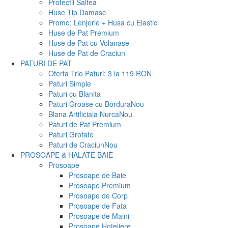
Protectii Saltea
Huse Tip Damasc
Promo: Lenjerie + Husa cu Elastic
Huse de Pat Premium
Huse de Pat cu Volanase
Huse de Pat de Craciun
PATURI DE PAT
Oferta Trio Paturi: 3 la 119 RON
Paturi Simple
Paturi cu Blanita
Paturi Groase cu Bordura
Nou
Blana Artificiala Nurca
Nou
Paturi de Pat Premium
Paturi Grofate
Paturi de Craciun
Nou
PROSOAPE & HALATE BAIE
Prosoape
Prosoape de Baie
Prosoape Premium
Prosoape de Corp
Prosoape de Fata
Prosoape de Maini
Prosoape Hoteliere