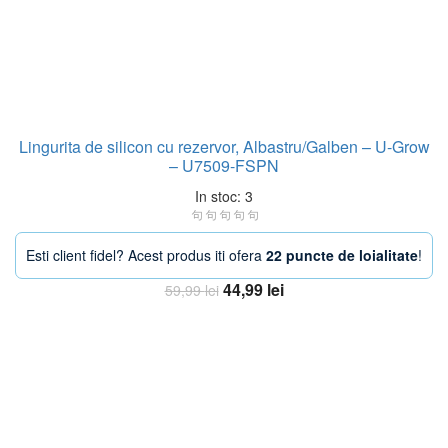
Lingurita de silicon cu rezervor, Albastru/Galben – U-Grow
– U7509-FSPN
In stoc: 3
Esti client fidel? Acest produs iti ofera
22 puncte de loialitate
!
Prețul
Prețul
44,99
lei
59,99
lei
inițial
curent
Adaugă în coș
a
este:
fost:
44,99 lei.
59,99 lei.
-33%