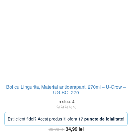
Bol cu Lingurita, Material antiderapant, 270ml – U-Grow –
UG-BOL270
In stoc: 4
Esti client fidel? Acest produs iti ofera
17 puncte de loialitate
!
Prețul
Prețul
34,99
lei
39,99
lei