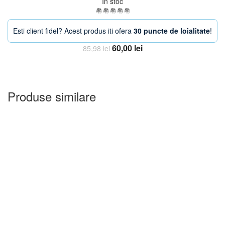
In stoc
Esti client fidel? Acest produs iti ofera
30 puncte de loialitate
!
Prețul
Prețul
60,00
lei
85,98
lei
inițial
curent
Adauga in Cos
a
este:
fost:
60,00 lei.
85,98 lei.
Produse similare
-21%