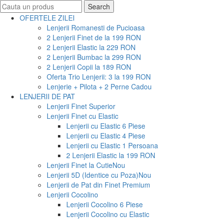
Search
Search
for:
OFERTELE ZILEI
Lenjerii Romanesti de Pucioasa
2 Lenjerii Finet de la 199 RON
2 Lenjerii Elastic la 229 RON
2 Lenjerii Bumbac la 299 RON
2 Lenjerii Copii la 189 RON
Oferta Trio Lenjerii: 3 la 199 RON
Lenjerie + Pilota + 2 Perne Cadou
LENJERII DE PAT
Lenjerii Finet Superior
Lenjerii Finet cu Elastic
Lenjerii cu Elastic 6 Piese
Lenjerii cu Elastic 4 Piese
Lenjerii cu Elastic 1 Persoana
2 Lenjerii Elastic la 199 RON
Lenjerii Finet la Cutie
Nou
Lenjerii 5D (Identice cu Poza)
Nou
Lenjerii de Pat din Finet Premium
Lenjerii Cocolino
Lenjerii Cocolino 6 Piese
Lenjerii Cocolino cu Elastic