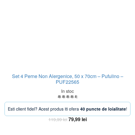
Set 4 Perne Non Alergenice, 50 x 70cm – Pufulino –
PUF22565
In stoc
Esti client fidel? Acest produs iti ofera
40 puncte de loialitate
!
Prețul
Prețul
79,99
lei
119,99
lei
inițial
curent
Adaugă în coș
a
este: