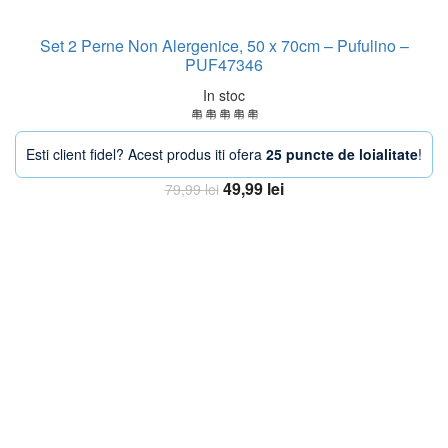
Set 2 Perne Non Alergenice, 50 x 70cm – Pufulino –
PUF47346
In stoc
Esti client fidel? Acest produs iti ofera
25 puncte de loialitate
!
Prețul
Prețul
49,99
lei
79,99
lei
inițial
curent
Adaugă în coș
a
este:
fost:
49,99 lei.
79,99 lei.
-33%