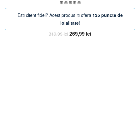
Esti client fidel? Acest produs iti ofera
135 puncte de
loialitate
!
Prețul
Prețul
269,99
lei
319,99
lei
inițial
curent
Adaugă în coș
a
este:
fost:
269,99 lei.
319,99 lei.
-36%