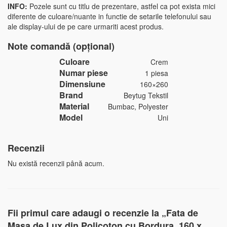
INFO:
Pozele sunt cu titlu de prezentare, astfel ca pot exista mici
diferente de culoare/nuante in functie de setarile telefonului sau
ale display-ului de pe care urmariti acest produs.
Note comandă (opțional)
Culoare
Crem
Numar piese
1 piesa
Dimensiune
160×260
Brand
Beytug Tekstil
Material
Bumbac, Polyester
Model
Uni
Recenzii
Nu există recenzii până acum.
Fii primul care adaugi o recenzie la „Fata de
Masa de Lux din Policoton cu Bordura, 160 x