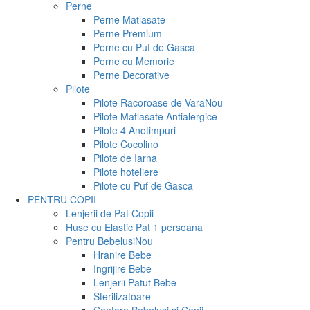
Perne
Perne Matlasate
Perne Premium
Perne cu Puf de Gasca
Perne cu Memorie
Perne Decorative
Pilote
Pilote Racoroase de Vara
Nou
Pilote Matlasate Antialergice
Pilote 4 Anotimpuri
Pilote Cocolino
Pilote de Iarna
Pilote hoteliere
Pilote cu Puf de Gasca
PENTRU COPII
Lenjerii de Pat Copii
Huse cu Elastic Pat 1 persoana
Pentru Bebelusi
Nou
Hranire Bebe
Ingrijire Bebe
Lenjerii Patut Bebe
Sterilizatoare