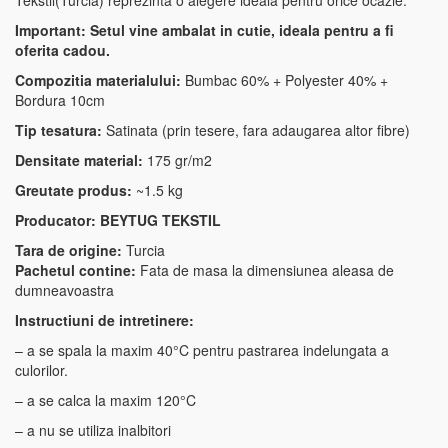
Tekstil(Turcia) reprezinta o alegere ideala pentru orice ocazie.
Important: Setul vine ambalat in cutie, ideala pentru a fi
oferita cadou.
Compozitia materialului:
Bumbac 60% + Polyester 40% +
Bordura 10cm
Tip tesatura:
Satinata (prin tesere, fara adaugarea altor fibre)
Densitate material:
175 gr/m2
Greutate produs:
~1.5 kg
Producator: BEYTUG TEKSTIL
Tara de origine:
Turcia
Pachetul contine:
Fata de masa la dimensiunea aleasa de
dumneavoastra
Instructiuni de intretinere:
– a se spala la maxim 40°C pentru pastrarea indelungata a
culorilor.
– a se calca la maxim 120°C
– a nu se utiliza inalbitori