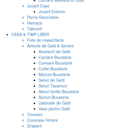
Cantare Bebelusi si Copii
Jucarii Copii
Jucarii Exterior
Perne Decorative
Hamace
Tabureti
CASA & TIMP LIBER
Fete de masa
Oferta
Articole de Gatit & Servire
Accesorii de Gatit
Cantare Bucatarie
Covoare Bucatarie
Cutite Bucatarie
Manusi Bucatarie
Seturi de Gatit
Seturi Tacamuri
Seturi textile Bucatarie
Sorturi Bucatarie
Ustensile de Gatit
Vase pentru Gatit
Covoare
Covorase Intrare
Draperii