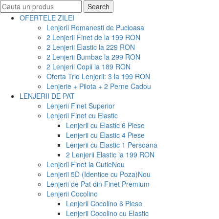
Search
Search
for:
OFERTELE ZILEI
Lenjerii Romanesti de Pucioasa
2 Lenjerii Finet de la 199 RON
2 Lenjerii Elastic la 229 RON
2 Lenjerii Bumbac la 299 RON
2 Lenjerii Copii la 189 RON
Oferta Trio Lenjerii: 3 la 199 RON
Lenjerie + Pilota + 2 Perne Cadou
LENJERII DE PAT
Lenjerii Finet Superior
Lenjerii Finet cu Elastic
Lenjerii cu Elastic 6 Piese
Lenjerii cu Elastic 4 Piese
Lenjerii cu Elastic 1 Persoana
2 Lenjerii Elastic la 199 RON
Lenjerii Finet la Cutie
Nou
Lenjerii 5D (Identice cu Poza)
Nou
Lenjerii de Pat din Finet Premium
Lenjerii Cocolino
Lenjerii Cocolino 6 Piese
Lenjerii Cocolino cu Elastic