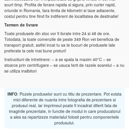
scurt timp. Profita de livrare rapida si sigura, prin curier rapid,
oriunde in Romania, fara limita de kilometri si taxe adiacente,
costul pentru tine fiind fix indiferent de localitatea de destinatie!
Termen de livrare
Toate produsele din stoc vor fi livrate intre 24 si 48 de ore.
Totodata, la toate comenzile de peste 349 Ron vei beneficia de
transport gratuit, astfel incat tu sa te bucuri de produsele tale
preferate la cele mai bune preturi!
Instructiuni de intretinere: – a se spala la maxim 40°C – se
stoarce prin centrifugare – se usuca ferit de razele soarelui – a nu
se utiliza inalbitori
INFO
: Pozele produselor sunt cu titlu de prezentare. Pot exista
mici diferente de nuanta intre fotografia de prezentare si
produsul real, iar imprimeul poate fi incadrat diferit fata de
imaginile prezentate, in functie de modul in care producatorul
a ales sa repartizeze materialul folosit pentru componentele
produsului.