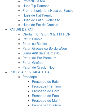
Protectii Saltea
Huse Tip Damasc
Promo: Lenjerie + Husa cu Elastic
Huse de Pat Premium
Huse de Pat cu Volanase
Huse de Pat de Craciun
PATURI DE PAT
Oferta Trio Paturi: 3 la 119 RON
Paturi Simple
Paturi cu Blanita
Paturi Groase cu Bordura
Nou
Blana Artificiala Nurca
Nou
Paturi de Pat Premium
Paturi Grofate
Paturi de Craciun
Nou
PROSOAPE & HALATE BAIE
Prosoape
Prosoape de Baie
Prosoape Premium
Prosoape de Corp
Prosoape de Fata
Prosoape de Maini
Prosoape Hoteliere