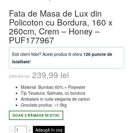
Fata de Masa de Lux din
Policoton cu Bordura, 160 x
260cm, Crem – Honey –
PUF177967
Esti client fidel? Acest produs iti ofera
120 puncte de
loialitate
!
Prețul
Prețul
239,99
lei
289,99
lei
inițial
curent
Material: Bumbac 60% + Polyester
Tip Tesatura: Satinata, cu bordura
a
este:
Ambalare in cutie eleganta de carton
Greutate produs: ~1.5kg
fost:
239,99 lei.
DOAR 2 RĂMASE ÎN STOC
289,99 lei.
Cantitate Fata de Masa de Lux din Policoton cu Bordur
Adaugă în coș