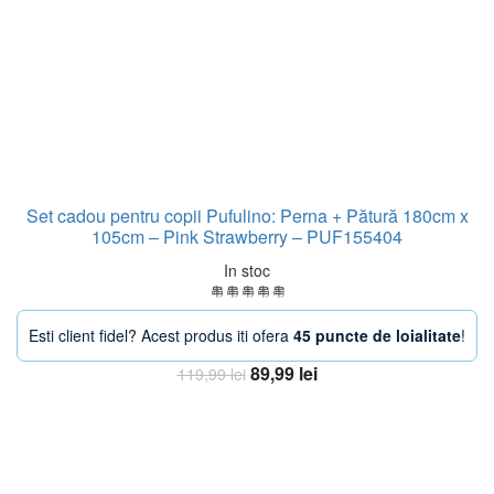
Set cadou pentru copii Pufulino: Perna + Pătură 180cm x
105cm – Pink Strawberry – PUF155404
In stoc
Esti client fidel? Acest produs iti ofera
45 puncte de loialitate
!
Prețul
Prețul
89,99
lei
119,99
lei
inițial
curent
Adaugă în coș
a
este:
fost:
89,99 lei.
119,99 lei.
-38%