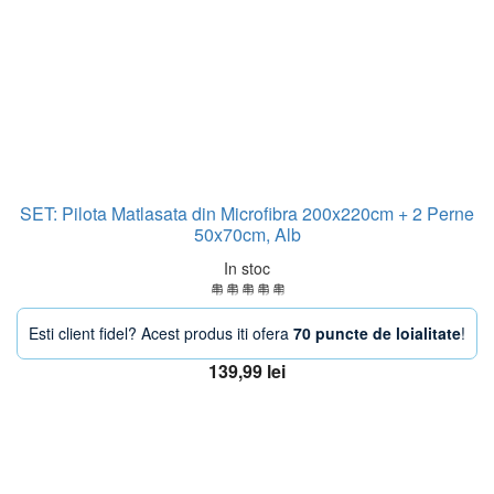
SET: Pilota Matlasata din Microfibra 200x220cm + 2 Perne
50x70cm, Alb
In stoc
Esti client fidel? Acest produs iti ofera
70 puncte de loialitate
!
139,99
lei
Adaugă în coș
OFERTA