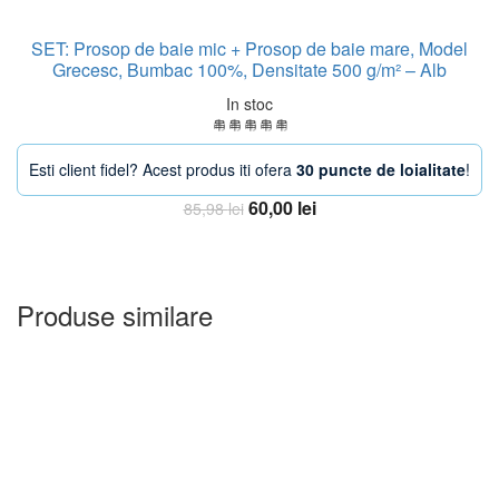
SET: Prosop de baie mic + Prosop de baie mare, Model
Grecesc, Bumbac 100%, Densitate 500 g/m² – Alb
In stoc
Esti client fidel? Acest produs iti ofera
30 puncte de loialitate
!
Prețul
Prețul
60,00
lei
85,98
lei
inițial
curent
Adauga in Cos
a
este:
fost:
60,00 lei.
85,98 lei.
Produse similare
-16%