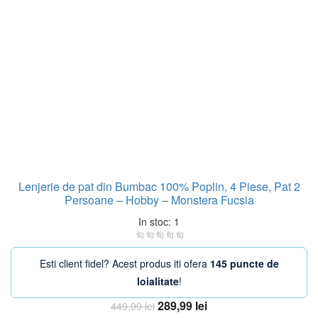
Lenjerie de pat din Bumbac 100% Poplin, 4 Piese, Pat 2
Persoane – Hobby – Monstera Fucsia
In stoc: 1
Esti client fidel? Acest produs iti ofera
145 puncte de
loialitate
!
Prețul
Prețul
289,99
lei
449,99
lei