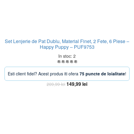
Set Lenjerie de Pat Dublu, Material Finet, 2 Fete, 6 Piese –
Happy Puppy – PUF9753
In stoc: 2
Esti client fidel? Acest produs iti ofera
75 puncte de loialitate
!
Prețul
Prețul
149,99
lei
209,99
lei
inițial
curent
Adaugă în coș
a
este:
fost:
149,99 lei.
209,99 lei.
-24%