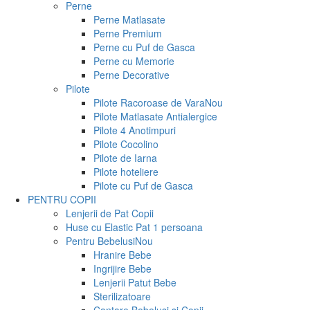
Perne
Perne Matlasate
Perne Premium
Perne cu Puf de Gasca
Perne cu Memorie
Perne Decorative
Pilote
Pilote Racoroase de Vara
Nou
Pilote Matlasate Antialergice
Pilote 4 Anotimpuri
Pilote Cocolino
Pilote de Iarna
Pilote hoteliere
Pilote cu Puf de Gasca
PENTRU COPII
Lenjerii de Pat Copii
Huse cu Elastic Pat 1 persoana
Pentru Bebelusi
Nou
Hranire Bebe
Ingrijire Bebe
Lenjerii Patut Bebe
Sterilizatoare