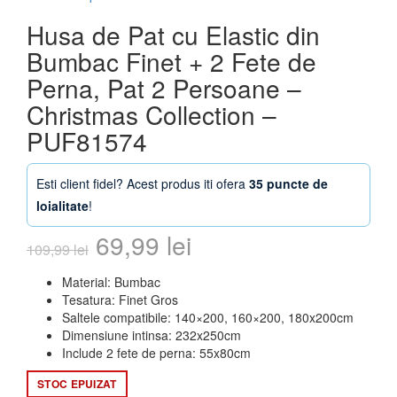
Husa de Pat cu Elastic din
Bumbac Finet + 2 Fete de
Perna, Pat 2 Persoane –
Christmas Collection –
PUF81574
Esti client fidel? Acest produs iti ofera
35 puncte de
loialitate
!
Prețul
Prețul
69,99
lei
109,99
lei
inițial
curent
Material: Bumbac
Tesatura: Finet Gros
a
este:
Saltele compatibile: 140×200, 160×200, 180x200cm
Dimensiune intinsa: 232x250cm
fost:
69,99 lei.
Include 2 fete de perna: 55x80cm
109,99 lei.
STOC EPUIZAT