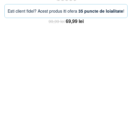
Esti client fidel? Acest produs iti ofera
35 puncte de loialitate
!
Prețul
Prețul
69,99
lei
99,99
lei
inițial
curent
Adaugă în coș
a
este:
fost:
69,99 lei.
99,99 lei.
-27%