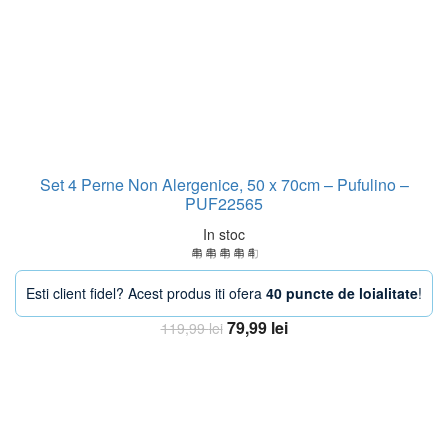
Set 4 Perne Non Alergenice, 50 x 70cm – Pufulino –
PUF22565
In stoc
Esti client fidel? Acest produs iti ofera
40 puncte de loialitate
!
Prețul
Prețul
79,99
lei
119,99
lei
inițial
curent
Adaugă în coș
a
este:
fost:
79,99 lei.
119,99 lei.