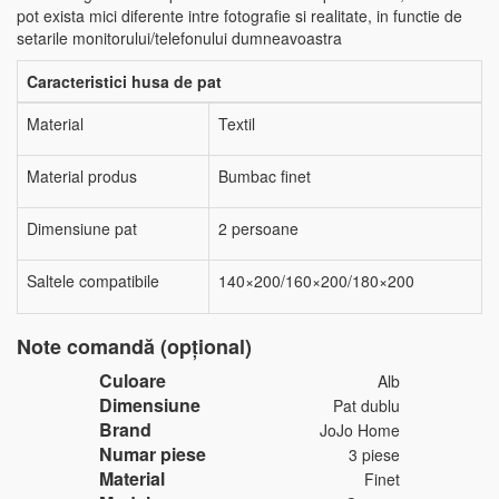
pot exista mici diferente intre fotografie si realitate, in functie de
setarile monitorului/telefonului dumneavoastra
Caracteristici husa de pat
Material
Textil
Material produs
Bumbac finet
Dimensiune pat
2 persoane
Saltele compatibile
140×200/160×200/180×200
Note comandă (opțional)
Culoare
Alb
Dimensiune
Pat dublu
Brand
JoJo Home
Numar piese
3 piese
Material
Finet