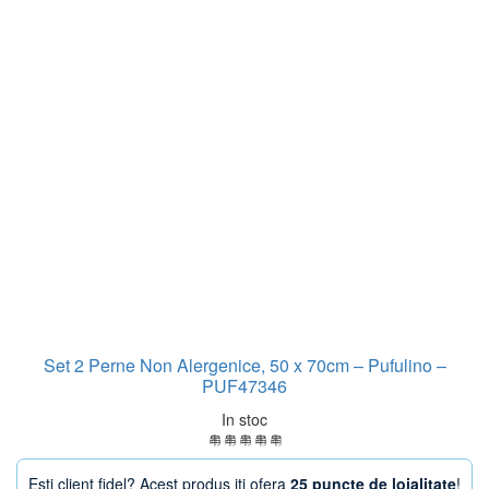
Set 2 Perne Non Alergenice, 50 x 70cm – Pufulino –
PUF47346
In stoc
Esti client fidel? Acest produs iti ofera
25 puncte de loialitate
!