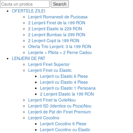
Search
Search
for:
OFERTELE ZILEI
Lenjerii Romanesti de Pucioasa
2 Lenjerii Finet de la 199 RON
2 Lenjerii Elastic la 229 RON
2 Lenjerii Bumbac la 299 RON
2 Lenjerii Copii la 189 RON
Oferta Trio Lenjerii: 3 la 199 RON
Lenjerie + Pilota + 2 Perne Cadou
LENJERII DE PAT
Lenjerii Finet Superior
Lenjerii Finet cu Elastic
Lenjerii cu Elastic 6 Piese
Lenjerii cu Elastic 4 Piese
Lenjerii cu Elastic 1 Persoana
2 Lenjerii Elastic la 199 RON
Lenjerii Finet la Cutie
Nou
Lenjerii 5D (Identice cu Poza)
Nou
Lenjerii de Pat din Finet Premium
Lenjerii Cocolino
Lenjerii Cocolino 6 Piese
Lenjerii Cocolino cu Elastic