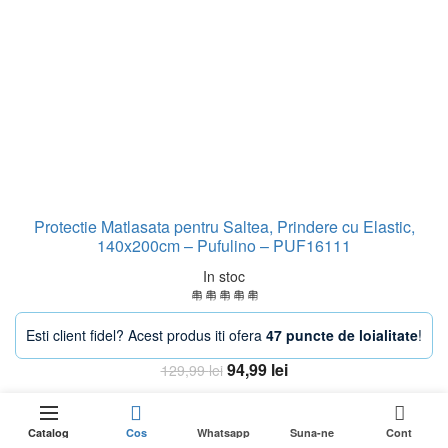
Protectie Matlasata pentru Saltea, Prindere cu Elastic,
140x200cm – Pufulino – PUF16111
In stoc
Esti client fidel? Acest produs iti ofera
47 puncte de loialitate
!
Prețul
Prețul
94,99
lei
129,99
lei
inițial
curent
109,99
lei
Adaugă în coș
0
Stoc epuizat
a
este:
Prețul
69,99
lei
fost:
94,99 lei.
Catalog
Cos
Whatsapp
Suna-ne
Cont
inițial
Prețul