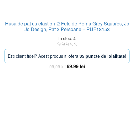
Husa de pat cu elastic + 2 Fete de Perna Grey Squares, Jo
Jo Design, Pat 2 Persoane – PUF18153
In stoc: 4
Esti client fidel? Acest produs iti ofera
35 puncte de loialitate
!
Prețul
Prețul
69,99
lei
99,99
lei
inițial
curent
Adaugă în coș
a
este:
fost:
69,99 lei.
99,99 lei.
-30%