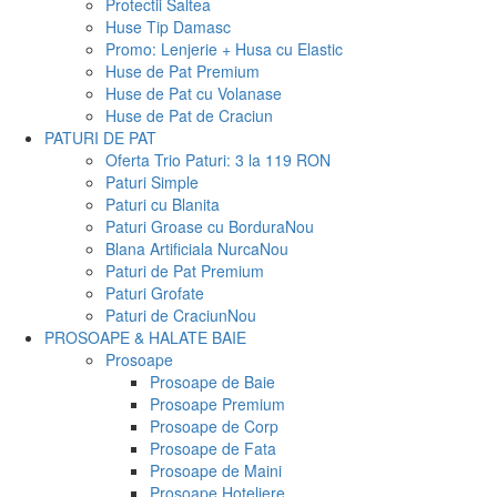
Protectii Saltea
Huse Tip Damasc
Promo: Lenjerie + Husa cu Elastic
Huse de Pat Premium
Huse de Pat cu Volanase
Huse de Pat de Craciun
PATURI DE PAT
Oferta Trio Paturi: 3 la 119 RON
Paturi Simple
Paturi cu Blanita
Paturi Groase cu Bordura
Nou
Blana Artificiala Nurca
Nou
Paturi de Pat Premium
Paturi Grofate
Paturi de Craciun
Nou
PROSOAPE & HALATE BAIE
Prosoape
Prosoape de Baie
Prosoape Premium
Prosoape de Corp
Prosoape de Fata
Prosoape de Maini
Prosoape Hoteliere