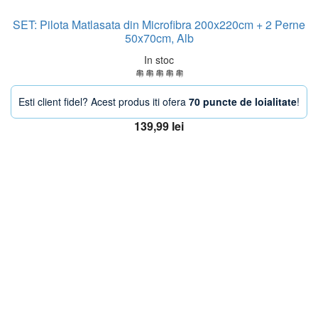
SET: Pilota Matlasata din Microfibra 200x220cm + 2 Perne
50x70cm, Alb
In stoc
Esti client fidel? Acest produs iti ofera
70 puncte de loialitate
!
139,99
lei
Adaugă în coș
OFERTA