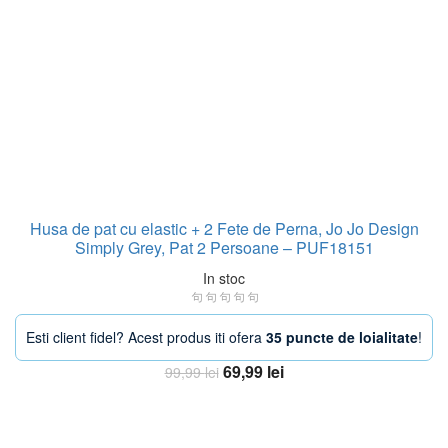
Husa de pat cu elastic + 2 Fete de Perna, Jo Jo Design
Simply Grey, Pat 2 Persoane – PUF18151
In stoc
Esti client fidel? Acest produs iti ofera
35 puncte de loialitate
!
Prețul
Prețul
69,99
lei
99,99
lei
inițial
curent
Adaugă în coș
a
este:
fost:
69,99 lei.