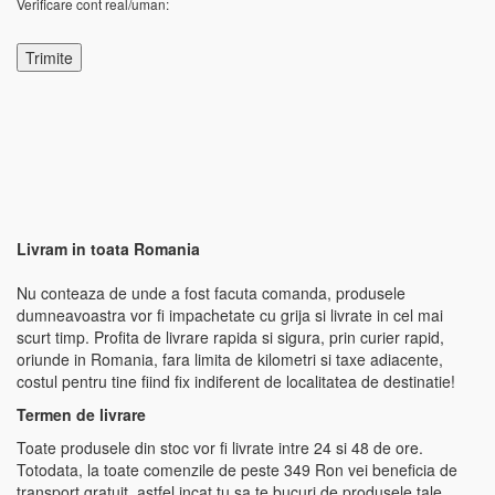
Verificare cont real/uman:
Livram in toata Romania
Nu conteaza de unde a fost facuta comanda, produsele
dumneavoastra vor fi impachetate cu grija si livrate in cel mai
scurt timp. Profita de livrare rapida si sigura, prin curier rapid,
oriunde in Romania, fara limita de kilometri si taxe adiacente,
costul pentru tine fiind fix indiferent de localitatea de destinatie!
Termen de livrare
Toate produsele din stoc vor fi livrate intre 24 si 48 de ore.
Totodata, la toate comenzile de peste 349 Ron vei beneficia de
transport gratuit, astfel incat tu sa te bucuri de produsele tale