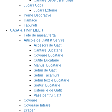
Cantare Bebelusi si Copii
Jucarii Copii
Jucarii Exterior
Perne Decorative
Hamace
Tabureti
CASA & TIMP LIBER
Fete de masa
Oferta
Articole de Gatit & Servire
Accesorii de Gatit
Cantare Bucatarie
Covoare Bucatarie
Cutite Bucatarie
Manusi Bucatarie
Seturi de Gatit
Seturi Tacamuri
Seturi textile Bucatarie
Sorturi Bucatarie
Ustensile de Gatit
Vase pentru Gatit
Covoare
Covorase Intrare
Draperii