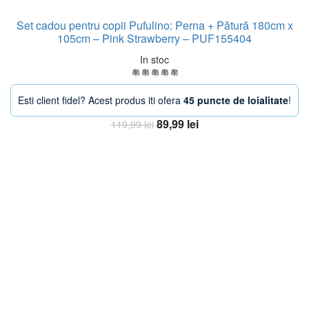
Set cadou pentru copii Pufulino: Perna + Pătură 180cm x
105cm – Pink Strawberry – PUF155404
In stoc
Esti client fidel? Acest produs iti ofera
45 puncte de loialitate
!
Prețul
Prețul
89,99
lei
119,99
lei
inițial
curent
Adaugă în coș
a
este:
fost:
89,99 lei.
119,99 lei.
-38%