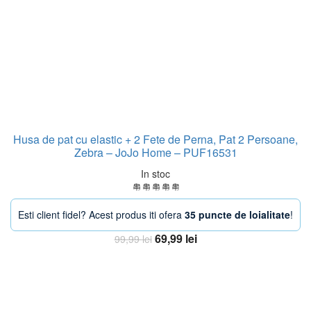
Husa de pat cu elastic + 2 Fete de Perna, Pat 2 Persoane,
Zebra – JoJo Home – PUF16531
In stoc
Esti client fidel? Acest produs iti ofera
35 puncte de loialitate
!
Prețul
Prețul
69,99
lei
99,99
lei
inițial
curent
Adaugă în coș
a
este:
fost:
69,99 lei.
99,99 lei.
-18%