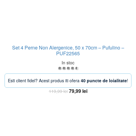
Set 4 Perne Non Alergenice, 50 x 70cm – Pufulino –
PUF22565
In stoc
Esti client fidel? Acest produs iti ofera
40 puncte de loialitate
!
Prețul
Prețul
79,99
lei
119,99
lei
inițial
curent
Adaugă în coș
a
este:
fost:
79,99 lei.
119,99 lei.