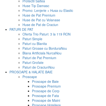
Protectii Saltea
Huse Tip Damasc
Promo: Lenjerie + Husa cu Elastic
Huse de Pat Premium
Huse de Pat cu Volanase
Huse de Pat de Craciun
PATURI DE PAT
Oferta Trio Paturi: 3 la 119 RON
Paturi Simple
Paturi cu Blanita
Paturi Groase cu Bordura
Nou
Blana Artificiala Nurca
Nou
Paturi de Pat Premium
Paturi Grofate
Paturi de Craciun
Nou
PROSOAPE & HALATE BAIE
Prosoape
Prosoape de Baie
Prosoape Premium
Prosoape de Corp
Prosoape de Fata
Prosoape de Maini
Prosoape Hoteliere