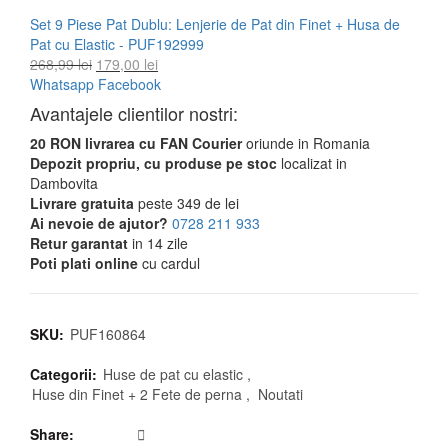
Set 9 Piese Pat Dublu: Lenjerie de Pat din Finet + Husa de
Pat cu Elastic - PUF192999
Prețul
Prețul
268,99
lei
179,00
lei
inițial
curent
Whatsapp
Facebook
a
este:
Avantajele clientilor nostri:
fost:
179,00 lei.
20 RON livrarea cu FAN Courier
268,99 lei.
oriunde in Romania
Depozit propriu, cu produse pe stoc
localizat in
Dambovita
Livrare gratuita
peste 349 de lei
Ai nevoie de ajutor?
0728 211 933
Retur garantat
in 14 zile
Poti plati online
cu cardul
SKU:
PUF160864
Categorii:
Huse de pat cu elastic
,
Huse din Finet + 2 Fete de perna
,
Noutati
Share