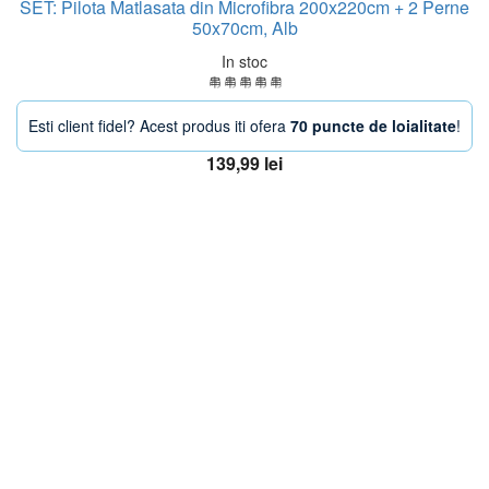
SET: Pilota Matlasata din Microfibra 200x220cm + 2 Perne
50x70cm, Alb
In stoc
Esti client fidel? Acest produs iti ofera
70 puncte de loialitate
!
139,99
lei
Adaugă în coș
OFERTA