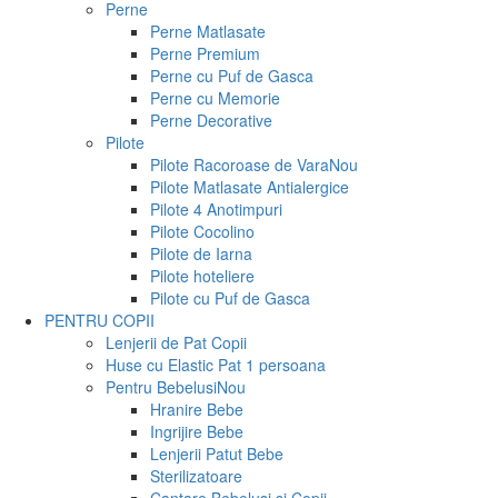
Perne
Perne Matlasate
Perne Premium
Perne cu Puf de Gasca
Perne cu Memorie
Perne Decorative
Pilote
Pilote Racoroase de Vara
Nou
Pilote Matlasate Antialergice
Pilote 4 Anotimpuri
Pilote Cocolino
Pilote de Iarna
Pilote hoteliere
Pilote cu Puf de Gasca
PENTRU COPII
Lenjerii de Pat Copii
Huse cu Elastic Pat 1 persoana
Pentru Bebelusi
Nou
Hranire Bebe
Ingrijire Bebe
Lenjerii Patut Bebe
Sterilizatoare