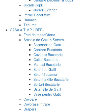
Cantare Bebelusi si Copii
Jucarii Copii
Jucarii Exterior
Perne Decorative
Hamace
Tabureti
CASA & TIMP LIBER
Fete de masa
Oferta
Articole de Gatit & Servire
Accesorii de Gatit
Cantare Bucatarie
Covoare Bucatarie
Cutite Bucatarie
Manusi Bucatarie
Seturi de Gatit
Seturi Tacamuri
Seturi textile Bucatarie
Sorturi Bucatarie
Ustensile de Gatit
Vase pentru Gatit
Covoare
Covorase Intrare
Draperii