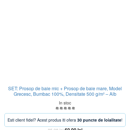
SET: Prosop de baie mic + Prosop de baie mare, Model
Grecesc, Bumbac 100%, Densitate 500 g/m² – Alb
In stoc
Esti client fidel? Acest produs iti ofera
30 puncte de loialitate
!
Prețul
Prețul
60,00
lei