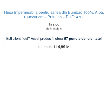
Husa impermeabila pentru saltea din Bumbac 100%, Alba,
180x200cm – Pufulino – PUF14760
In stoc
Esti client fidel? Acest produs iti ofera
57 puncte de loialitate
!
Prețul
Prețul
114,99
lei
139,99
lei
inițial
curent
Adaugă în coș
a
este:
fost:
114,99 lei.
139,99 lei.
-30%