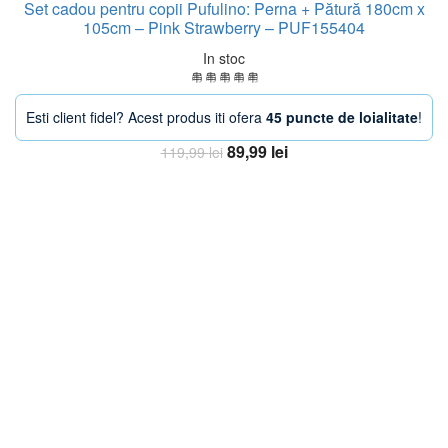
Set cadou pentru copii Pufulino: Perna + Pătură 180cm x
105cm – Pink Strawberry – PUF155404
In stoc
Esti client fidel? Acest produs iti ofera
45 puncte de loialitate
!
Prețul
Prețul
89,99
lei
119,99
lei
inițial
curent
Adaugă în coș
a
este:
fost:
89,99 lei.
119,99 lei.
-38%