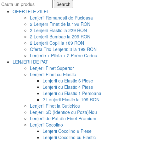
Search
Search
for:
OFERTELE ZILEI
Lenjerii Romanesti de Pucioasa
2 Lenjerii Finet de la 199 RON
2 Lenjerii Elastic la 229 RON
2 Lenjerii Bumbac la 299 RON
2 Lenjerii Copii la 189 RON
Oferta Trio Lenjerii: 3 la 199 RON
Lenjerie + Pilota + 2 Perne Cadou
LENJERII DE PAT
Lenjerii Finet Superior
Lenjerii Finet cu Elastic
Lenjerii cu Elastic 6 Piese
Lenjerii cu Elastic 4 Piese
Lenjerii cu Elastic 1 Persoana
2 Lenjerii Elastic la 199 RON
Lenjerii Finet la Cutie
Nou
Lenjerii 5D (Identice cu Poza)
Nou
Lenjerii de Pat din Finet Premium
Lenjerii Cocolino
Lenjerii Cocolino 6 Piese
Lenjerii Cocolino cu Elastic