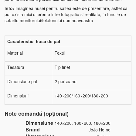
Info:
Imaginea husei pentru saltea este de prezentare, astfel ca
pot exista mici diferente intre fotografie si realitate, in functie de
setarile monitorului/telefonului dumneavoastra
Caracteristici husa de pat
Material
Textil
Tesatura
Tip finet
Dimensiune pat
2 persoane
Dimensiuni
140×200/160×200/180×200
Note comandă (opțional)
Dimensiune
140×200, 160×200, 180×200
Brand
JoJo Home