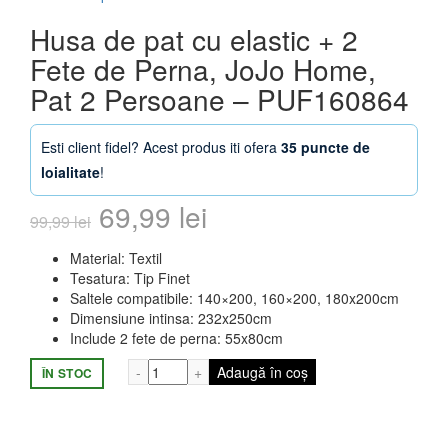
Husa de pat cu elastic + 2
Fete de Perna, JoJo Home,
Pat 2 Persoane – PUF160864
Esti client fidel? Acest produs iti ofera
35 puncte de
loialitate
!
Prețul
Prețul
69,99
lei
99,99
lei
inițial
curent
Material: Textil
Tesatura: Tip Finet
a
este:
Saltele compatibile: 140×200, 160×200, 180x200cm
Dimensiune intinsa: 232x250cm
fost:
69,99 lei.
Include 2 fete de perna: 55x80cm
99,99 lei.
Cantitate Husa de pat cu elastic + 2 Fet
Adaugă în coș
ÎN STOC