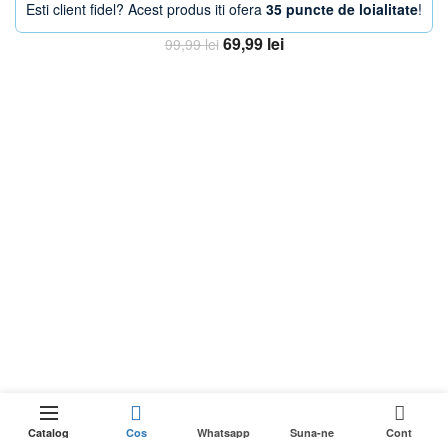
Esti client fidel? Acest produs iti ofera
35 puncte de loialitate
!
Prețul
Prețul
69,99
lei
99,99
lei
inițial
curent
Adaugă în coș
a
este:
fost:
69,99 lei.
99,99 lei.
-27%
0
ÎN
Cantitate Husa de pat cu elastic + 2 Fete de P
Adaugă în coș
ețul
STOC
Catalog
Cos
Whatsapp
Suna-ne
Cont