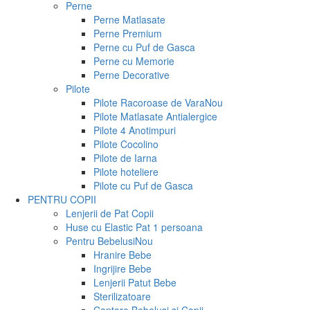
Perne
Perne Matlasate
Perne Premium
Perne cu Puf de Gasca
Perne cu Memorie
Perne Decorative
Pilote
Pilote Racoroase de Vara
Nou
Pilote Matlasate Antialergice
Pilote 4 Anotimpuri
Pilote Cocolino
Pilote de Iarna
Pilote hoteliere
Pilote cu Puf de Gasca
PENTRU COPII
Lenjerii de Pat Copii
Huse cu Elastic Pat 1 persoana
Pentru Bebelusi
Nou
Hranire Bebe
Ingrijire Bebe
Lenjerii Patut Bebe
Sterilizatoare