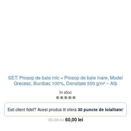
SET: Prosop de baie mic + Prosop de baie mare, Model
Grecesc, Bumbac 100%, Densitate 500 g/m² – Alb
In stoc
Esti client fidel? Acest produs iti ofera
30 puncte de loialitate
!
Prețul
Prețul
60,00
lei
85,98
lei
inițial
curent
Adauga in Cos