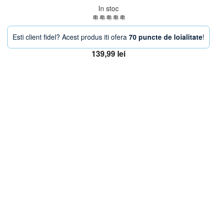
In stoc
Esti client fidel? Acest produs iti ofera
70 puncte de loialitate
!
139,99
lei
Adaugă în coș
OFERTA