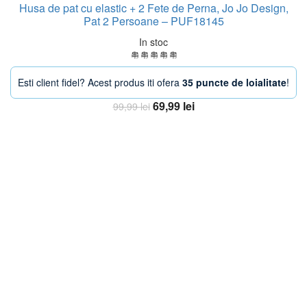
Husa de pat cu elastic + 2 Fete de Perna, Jo Jo Design,
Pat 2 Persoane – PUF18145
In stoc
Esti client fidel? Acest produs iti ofera
35 puncte de loialitate
!
Prețul
Prețul
69,99
lei
99,99
lei
inițial
curent
Adaugă în coș
a
este:
fost:
69,99 lei.
99,99 lei.
-13%