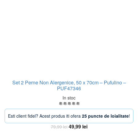
Set 2 Perne Non Alergenice, 50 x 70cm – Pufulino –
PUF47346
In stoc
Esti client fidel? Acest produs iti ofera
25 puncte de loialitate
!
Prețul
Prețul
49,99
lei
79,99
lei
inițial
curent
Adaugă în coș