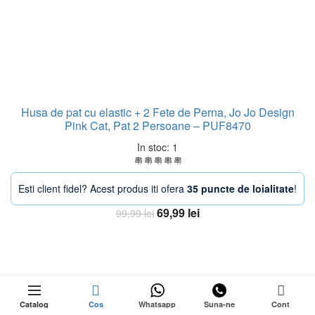
Husa de pat cu elastic + 2 Fete de Perna, Jo Jo Design
Pink Cat, Pat 2 Persoane – PUF8470
In stoc: 1
Esti client fidel? Acest produs iti ofera
35 puncte de loialitate
!
Prețul
Prețul
69,99
lei
99,99
lei
inițial
curent
Adaugă în coș
a
este:
fost:
69,99 lei.
99,99 lei.
89,99
lei
-18%
0
Stoc epuizat
Prețul
59,99
lei
Catalog
Cos
Whatsapp
Suna-ne
Cont
inițial
Prețul