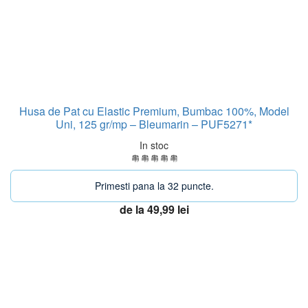
Husa de Pat cu Elastic Premium, Bumbac 100%, Model
Uni, 125 gr/mp – Bleumarin – PUF5271*
In stoc
Primesti pana la 32 puncte.
de la
49,99
lei
Acest
Vezi optiuni
produs
are
mai
-30%
multe
variații.