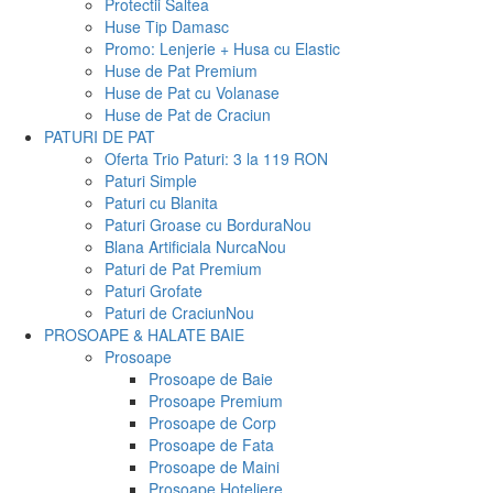
Protectii Saltea
Huse Tip Damasc
Promo: Lenjerie + Husa cu Elastic
Huse de Pat Premium
Huse de Pat cu Volanase
Huse de Pat de Craciun
PATURI DE PAT
Oferta Trio Paturi: 3 la 119 RON
Paturi Simple
Paturi cu Blanita
Paturi Groase cu Bordura
Nou
Blana Artificiala Nurca
Nou
Paturi de Pat Premium
Paturi Grofate
Paturi de Craciun
Nou
PROSOAPE & HALATE BAIE
Prosoape
Prosoape de Baie
Prosoape Premium
Prosoape de Corp
Prosoape de Fata
Prosoape de Maini
Prosoape Hoteliere