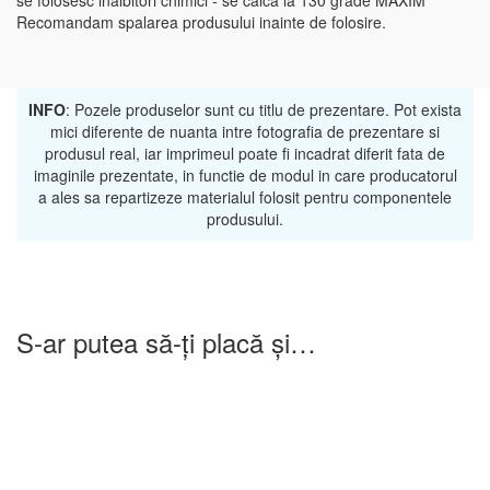
se folosesc inalbitori chimici - se calca la 130 grade MAXIM
Recomandam spalarea produsului inainte de folosire.
INFO
: Pozele produselor sunt cu titlu de prezentare. Pot exista
mici diferente de nuanta intre fotografia de prezentare si
produsul real, iar imprimeul poate fi incadrat diferit fata de
imaginile prezentate, in functie de modul in care producatorul
a ales sa repartizeze materialul folosit pentru componentele
produsului.
S-ar putea să-ți placă și…
-25%