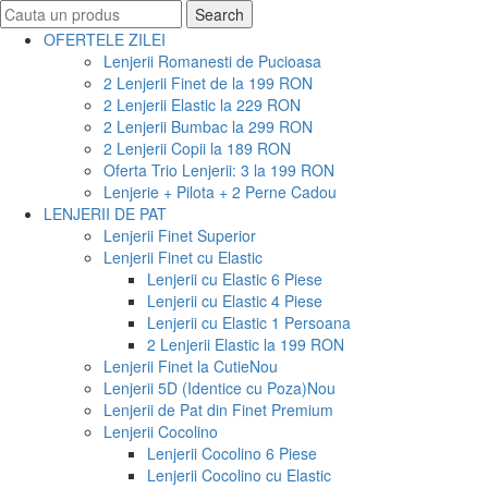
Search
Search
for:
OFERTELE ZILEI
Lenjerii Romanesti de Pucioasa
2 Lenjerii Finet de la 199 RON
2 Lenjerii Elastic la 229 RON
2 Lenjerii Bumbac la 299 RON
2 Lenjerii Copii la 189 RON
Oferta Trio Lenjerii: 3 la 199 RON
Lenjerie + Pilota + 2 Perne Cadou
LENJERII DE PAT
Lenjerii Finet Superior
Lenjerii Finet cu Elastic
Lenjerii cu Elastic 6 Piese
Lenjerii cu Elastic 4 Piese
Lenjerii cu Elastic 1 Persoana
2 Lenjerii Elastic la 199 RON
Lenjerii Finet la Cutie
Nou
Lenjerii 5D (Identice cu Poza)
Nou
Lenjerii de Pat din Finet Premium
Lenjerii Cocolino
Lenjerii Cocolino 6 Piese
Lenjerii Cocolino cu Elastic