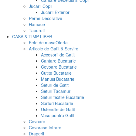
Cantare Bebelusi si Copii
Jucarii Copii
Jucarii Exterior
Perne Decorative
Hamace
Tabureti
CASA & TIMP LIBER
Fete de masa
Oferta
Articole de Gatit & Servire
Accesorii de Gatit
Cantare Bucatarie
Covoare Bucatarie
Cutite Bucatarie
Manusi Bucatarie
Seturi de Gatit
Seturi Tacamuri
Seturi textile Bucatarie
Sorturi Bucatarie
Ustensile de Gatit
Vase pentru Gatit
Covoare
Covorase Intrare
Draperii