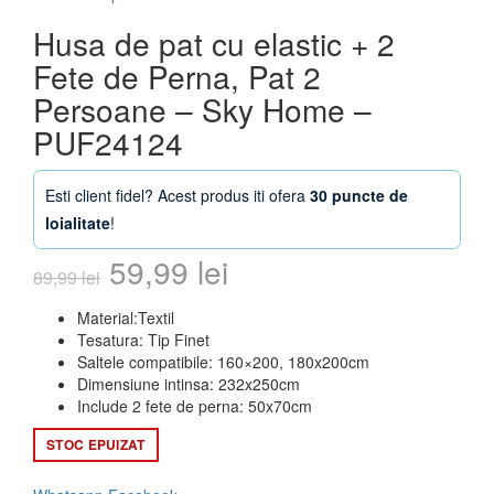
Husa de pat cu elastic + 2
Fete de Perna, Pat 2
Persoane – Sky Home –
PUF24124
Esti client fidel? Acest produs iti ofera
30 puncte de
loialitate
!
Prețul
Prețul
59,99
lei
89,99
lei
inițial
curent
Material:Textil
Tesatura: Tip Finet
a
este:
Saltele compatibile: 160×200, 180x200cm
Dimensiune intinsa: 232x250cm
fost:
59,99 lei.
Include 2 fete de perna: 50x70cm
89,99 lei.
STOC EPUIZAT