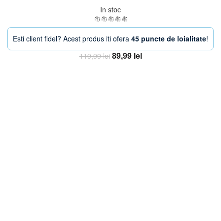
In stoc
Esti client fidel? Acest produs iti ofera
45 puncte de loialitate
!
Prețul
Prețul
89,99
lei
119,99
lei
inițial
curent
Adaugă în coș
a
este:
fost:
89,99 lei.
119,99 lei.
-38%