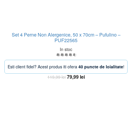
Set 4 Perne Non Alergenice, 50 x 70cm – Pufulino –
PUF22565
In stoc
Esti client fidel? Acest produs iti ofera
40 puncte de loialitate
!
Prețul
Prețul
79,99
lei
119,99
lei
inițial
curent
Adaugă în coș
a
este:
fost:
79,99 lei.
119,99 lei.