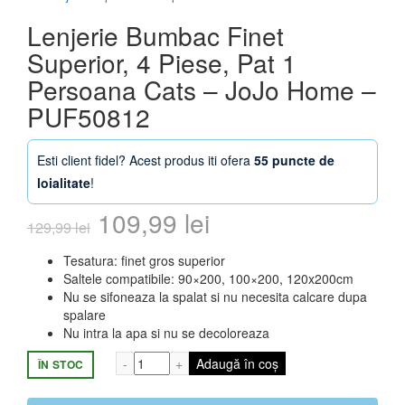
Lenjerie Bumbac Finet
Superior, 4 Piese, Pat 1
Persoana Cats – JoJo Home –
PUF50812
Esti client fidel? Acest produs iti ofera
55 puncte de
loialitate
!
Prețul
Prețul
109,99
lei
129,99
lei
inițial
curent
Tesatura: finet gros superior
Saltele compatibile: 90×200, 100×200, 120x200cm
a
este:
Nu se sifoneaza la spalat si nu necesita calcare dupa
spalare
fost:
109,99 lei.
Nu intra la apa si nu se decoloreaza
129,99 lei.
Cantitate Lenjerie Bumbac Finet Superio
Adaugă în coș
ÎN STOC