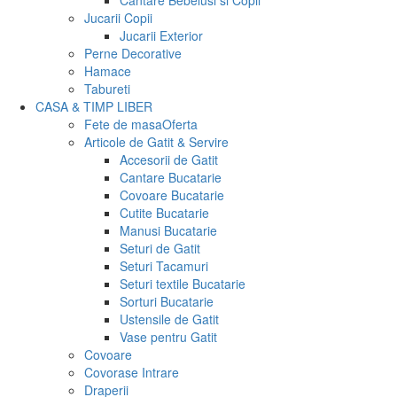
Cantare Bebelusi si Copii
Jucarii Copii
Jucarii Exterior
Perne Decorative
Hamace
Tabureti
CASA & TIMP LIBER
Fete de masa
Oferta
Articole de Gatit & Servire
Accesorii de Gatit
Cantare Bucatarie
Covoare Bucatarie
Cutite Bucatarie
Manusi Bucatarie
Seturi de Gatit
Seturi Tacamuri
Seturi textile Bucatarie
Sorturi Bucatarie
Ustensile de Gatit
Vase pentru Gatit
Covoare
Covorase Intrare
Draperii