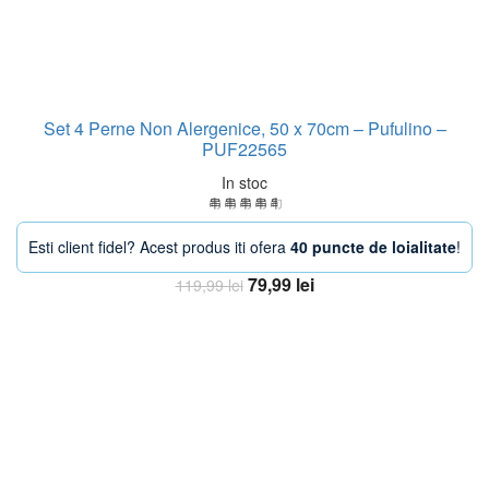
Set 4 Perne Non Alergenice, 50 x 70cm – Pufulino –
PUF22565
In stoc
Esti client fidel? Acest produs iti ofera
40 puncte de loialitate
!
Prețul
Prețul
79,99
lei
119,99
lei
inițial
curent
Adaugă în coș
a
este:
fost:
79,99 lei.
119,99 lei.