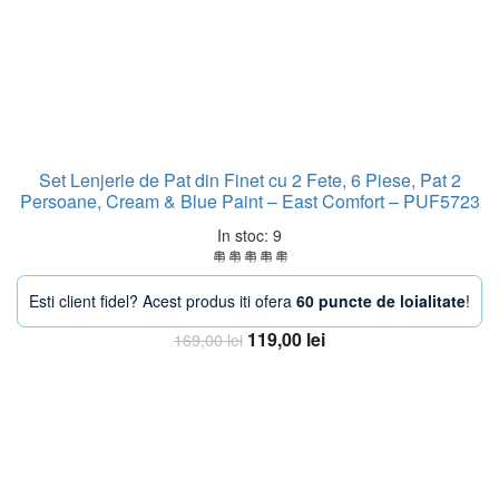
Set Lenjerie de Pat din Finet cu 2 Fete, 6 Piese, Pat 2
Persoane, Cream & Blue Paint – East Comfort – PUF5723
In stoc: 9
Esti client fidel? Acest produs iti ofera
60 puncte de loialitate
!
Prețul
Prețul
119,00
lei
169,00
lei
inițial
curent
Adaugă în coș
a
este:
fost:
119,00 lei.
169,00 lei.
-24%