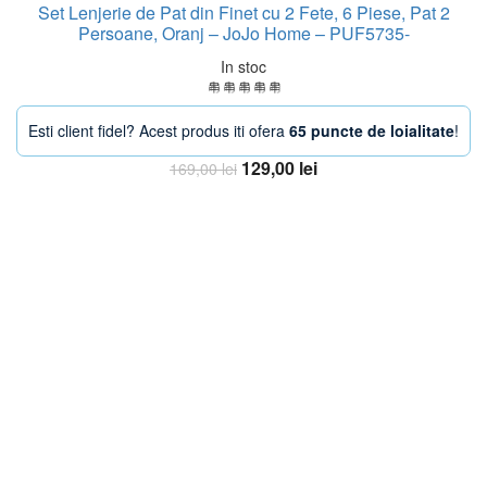
Set Lenjerie de Pat din Finet cu 2 Fete, 6 Piese, Pat 2
Persoane, Oranj – JoJo Home – PUF5735-
In stoc
Esti client fidel? Acest produs iti ofera
65 puncte de loialitate
!
Prețul
Prețul
129,00
lei
169,00
lei
inițial
curent
Adaugă în coș
a
este:
fost:
129,00 lei.
169,00 lei.
-20%