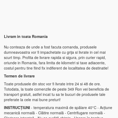
Livram in toata Romania
Nu conteaza de unde a fost facuta comanda, produsele
dumneavoastra vor fi impachetate cu grija si livrate in cel mai
scurt timp. Profita de livrare rapida si sigura, prin curier rapid,
oriunde in Romania, fara limita de kilometri si taxe adiacente,
costul pentru tine fiind fix indiferent de localitatea de destinatie!
Termen de livrare
Toate produsele din stoc vor fi livrate intre 24 si 48 de ore.
Totodata, la toate comenzile de peste 349 Ron vei beneficia de
transport gratuit, astfel incat tu sa te bucuri de produsele tale
preferate la cele mai bune preturi!
INSTRUCȚIUNI
- temperatura maximă de spălare 40°C - Acțiune
mecanică normală - Clătire normală - Centrifugare normală -