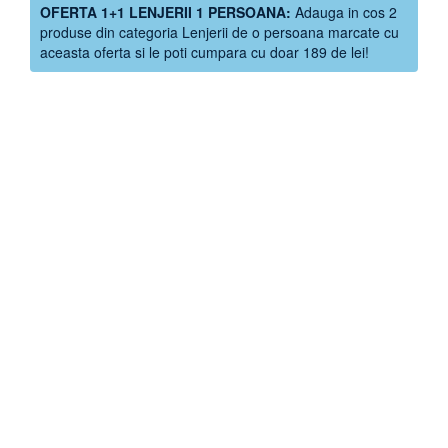
OFERTA 1+1 LENJERII 1 PERSOANA:
Adauga in cos 2
produse din categoria Lenjerii de o persoana marcate cu
aceasta oferta si le poti cumpara cu doar 189 de lei!