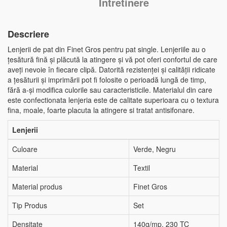
Intretinere
Descriere
Lenjerii de pat din Finet Gros pentru pat single. Lenjeriile au o
țesătură fină și plăcută la atingere și vă pot oferi confortul de care
aveți nevoie în fiecare clipă. Datorită rezistenței și calității ridicate
a țesăturii și imprimării pot fi folosite o perioadă lungă de timp,
fără a-și modifica culorile sau caracteristicile. Materialul din care
este confectionata lenjeria este de calitate superioara cu o textura
fina, moale, foarte placuta la atingere si tratat antisifonare.
Lenjerii
Culoare
Verde, Negru
Material
Textil
Material produs
Finet Gros
Tip Produs
Set
Densitate
140g/mp, 230 TC