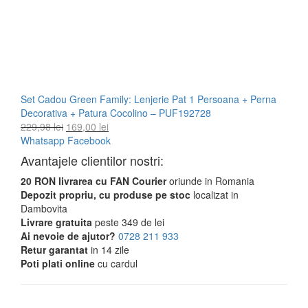
Set Cadou Green Family: Lenjerie Pat 1 Persoana + Perna
Decorativa + Patura Cocolino – PUF192728
Prețul
Prețul
229,98
lei
169,00
lei
inițial
curent
Whatsapp
Facebook
a
este:
Avantajele clientilor nostri:
fost:
169,00 lei.
20 RON livrarea cu FAN Courier
229,98 lei.
oriunde in Romania
Depozit propriu, cu produse pe stoc
localizat in
Dambovita
Livrare gratuita
peste 349 de lei
Ai nevoie de ajutor?
0728 211 933
Retur garantat
in 14 zile
Poti plati online
cu cardul