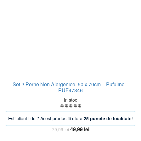
Set 2 Perne Non Alergenice, 50 x 70cm – Pufulino –
PUF47346
In stoc
Esti client fidel? Acest produs iti ofera
25 puncte de loialitate
!
Prețul
Prețul
49,99
lei
79,99
lei
inițial
curent
Adaugă în coș