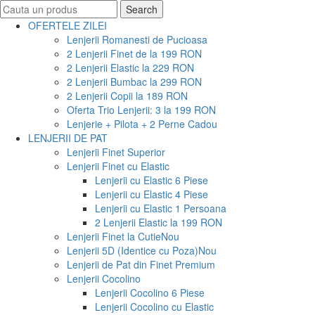
Search
Search
for:
OFERTELE ZILEI
Lenjerii Romanesti de Pucioasa
2 Lenjerii Finet de la 199 RON
2 Lenjerii Elastic la 229 RON
2 Lenjerii Bumbac la 299 RON
2 Lenjerii Copii la 189 RON
Oferta Trio Lenjerii: 3 la 199 RON
Lenjerie + Pilota + 2 Perne Cadou
LENJERII DE PAT
Lenjerii Finet Superior
Lenjerii Finet cu Elastic
Lenjerii cu Elastic 6 Piese
Lenjerii cu Elastic 4 Piese
Lenjerii cu Elastic 1 Persoana
2 Lenjerii Elastic la 199 RON
Lenjerii Finet la Cutie
Nou
Lenjerii 5D (Identice cu Poza)
Nou
Lenjerii de Pat din Finet Premium
Lenjerii Cocolino
Lenjerii Cocolino 6 Piese
Lenjerii Cocolino cu Elastic