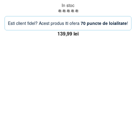
In stoc
Esti client fidel? Acest produs iti ofera
70 puncte de loialitate
!
139,99
lei
Adaugă în coș
OFERTA