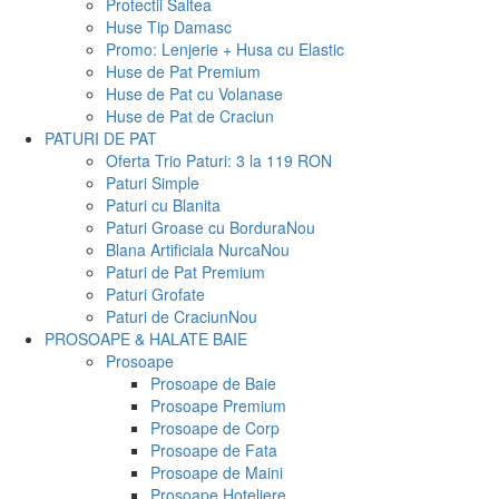
Protectii Saltea
Huse Tip Damasc
Promo: Lenjerie + Husa cu Elastic
Huse de Pat Premium
Huse de Pat cu Volanase
Huse de Pat de Craciun
PATURI DE PAT
Oferta Trio Paturi: 3 la 119 RON
Paturi Simple
Paturi cu Blanita
Paturi Groase cu Bordura
Nou
Blana Artificiala Nurca
Nou
Paturi de Pat Premium
Paturi Grofate
Paturi de Craciun
Nou
PROSOAPE & HALATE BAIE
Prosoape
Prosoape de Baie
Prosoape Premium
Prosoape de Corp
Prosoape de Fata
Prosoape de Maini
Prosoape Hoteliere