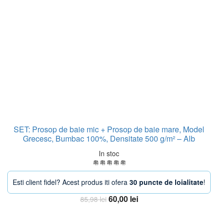
SET: Prosop de baie mic + Prosop de baie mare, Model
Grecesc, Bumbac 100%, Densitate 500 g/m² – Alb
In stoc
Esti client fidel? Acest produs iti ofera
30 puncte de loialitate
!
Prețul
Prețul
60,00
lei
85,98
lei
inițial
curent
Adauga in Cos