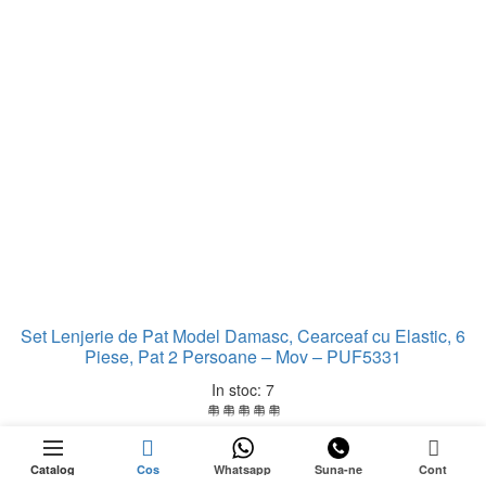
Set Lenjerie de Pat Model Damasc, Cearceaf cu Elastic, 6
Piese, Pat 2 Persoane – Mov – PUF5331
In stoc: 7
0
Esti client fidel? Acest produs iti ofera
80 puncte de loialitate
!
Catalog
Cos
Whatsapp
Suna-ne
Cont