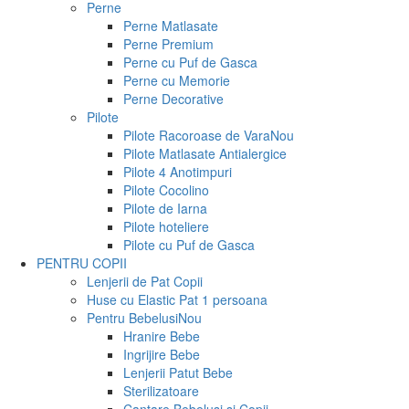
Perne
Perne Matlasate
Perne Premium
Perne cu Puf de Gasca
Perne cu Memorie
Perne Decorative
Pilote
Pilote Racoroase de Vara
Nou
Pilote Matlasate Antialergice
Pilote 4 Anotimpuri
Pilote Cocolino
Pilote de Iarna
Pilote hoteliere
Pilote cu Puf de Gasca
PENTRU COPII
Lenjerii de Pat Copii
Huse cu Elastic Pat 1 persoana
Pentru Bebelusi
Nou
Hranire Bebe
Ingrijire Bebe
Lenjerii Patut Bebe
Sterilizatoare