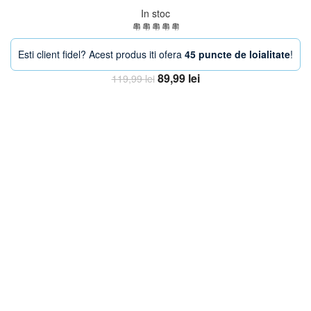
In stoc
Esti client fidel? Acest produs iti ofera
45 puncte de loialitate
!
Prețul
Prețul
89,99
lei
119,99
lei
inițial
curent
Adaugă în coș
a
este:
fost:
89,99 lei.
119,99 lei.
-38%