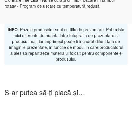
Clorinare interzisă - Nu se curăță chimic - Uscare în tambur
rotativ - Program de uscare cu temperatură redusă
INFO
: Pozele produselor sunt cu titlu de prezentare. Pot exista
mici diferente de nuanta intre fotografia de prezentare si
produsul real, iar imprimeul poate fi incadrat diferit fata de
imaginile prezentate, in functie de modul in care producatorul
a ales sa repartizeze materialul folosit pentru componentele
produsului.
S-ar putea să-ți placă și…
-25%