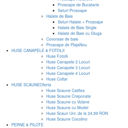
Prosoape de Bucatarie
Seturi Prosoape
Halate de Baie
Seturi Halate + Prosoape
Halate de Baie Single
Halate de Baie cu Gluga
Covorase de baie
Prosoape de Plaja
Nou
HUSE CANAPELE & FOTOLII
Huse Fotolii
Huse Canapele 2 Locuri
Huse Canapele 3 Locuri
Huse Canapele 4 Locuri
Huse Coltar
HUSE SCAUNE
Oferta
Huse Scaune Catifea
Huse Scaune Creponate
Huse Scaune cu Volane
Huse Scaune cu Model
Huse Scaun Uni, de la 24,99 RON
Huse Scaune Cocolino
PERNE & PILOTE