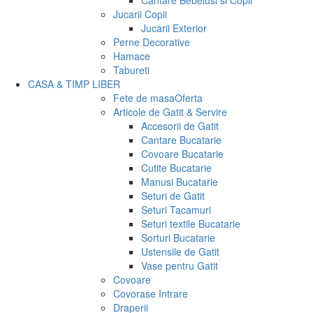
Cantare Bebelusi si Copii
Jucarii Copii
Jucarii Exterior
Perne Decorative
Hamace
Tabureti
CASA & TIMP LIBER
Fete de masa
Oferta
Articole de Gatit & Servire
Accesorii de Gatit
Cantare Bucatarie
Covoare Bucatarie
Cutite Bucatarie
Manusi Bucatarie
Seturi de Gatit
Seturi Tacamuri
Seturi textile Bucatarie
Sorturi Bucatarie
Ustensile de Gatit
Vase pentru Gatit
Covoare
Covorase Intrare
Draperii