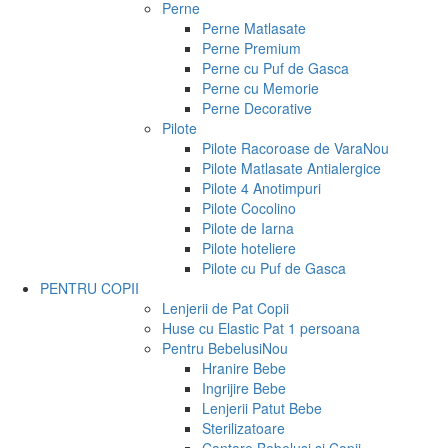
Perne
Perne Matlasate
Perne Premium
Perne cu Puf de Gasca
Perne cu Memorie
Perne Decorative
Pilote
Pilote Racoroase de Vara
Nou
Pilote Matlasate Antialergice
Pilote 4 Anotimpuri
Pilote Cocolino
Pilote de Iarna
Pilote hoteliere
Pilote cu Puf de Gasca
PENTRU COPII
Lenjerii de Pat Copii
Huse cu Elastic Pat 1 persoana
Pentru Bebelusi
Nou
Hranire Bebe
Ingrijire Bebe
Lenjerii Patut Bebe
Sterilizatoare