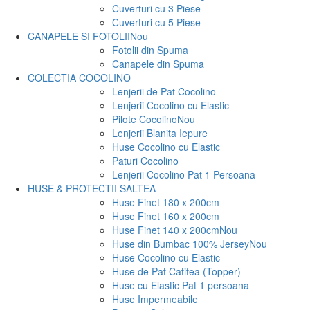
Cuverturi cu 3 Piese
Cuverturi cu 5 Piese
CANAPELE SI FOTOLII
Nou
Fotolii din Spuma
Canapele din Spuma
COLECTIA COCOLINO
Lenjerii de Pat Cocolino
Lenjerii Cocolino cu Elastic
Pilote Cocolino
Nou
Lenjerii Blanita Iepure
Huse Cocolino cu Elastic
Paturi Cocolino
Lenjerii Cocolino Pat 1 Persoana
HUSE & PROTECTII SALTEA
Huse Finet 180 x 200cm
Huse Finet 160 x 200cm
Huse Finet 140 x 200cm
Nou
Huse din Bumbac 100% Jersey
Nou
Huse Cocolino cu Elastic
Huse de Pat Catifea (Topper)
Huse cu Elastic Pat 1 persoana
Huse Impermeabile