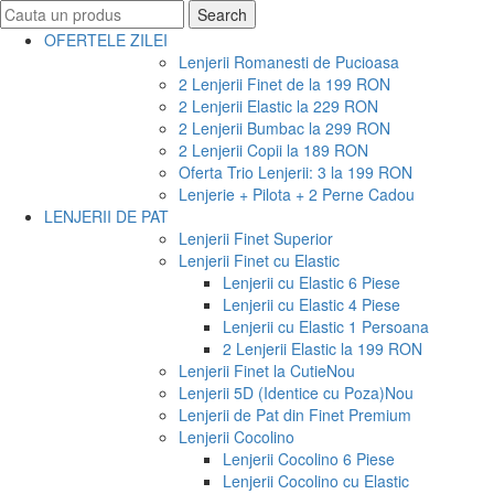
Search
Search
for:
OFERTELE ZILEI
Lenjerii Romanesti de Pucioasa
2 Lenjerii Finet de la 199 RON
2 Lenjerii Elastic la 229 RON
2 Lenjerii Bumbac la 299 RON
2 Lenjerii Copii la 189 RON
Oferta Trio Lenjerii: 3 la 199 RON
Lenjerie + Pilota + 2 Perne Cadou
LENJERII DE PAT
Lenjerii Finet Superior
Lenjerii Finet cu Elastic
Lenjerii cu Elastic 6 Piese
Lenjerii cu Elastic 4 Piese
Lenjerii cu Elastic 1 Persoana
2 Lenjerii Elastic la 199 RON
Lenjerii Finet la Cutie
Nou
Lenjerii 5D (Identice cu Poza)
Nou
Lenjerii de Pat din Finet Premium
Lenjerii Cocolino
Lenjerii Cocolino 6 Piese
Lenjerii Cocolino cu Elastic