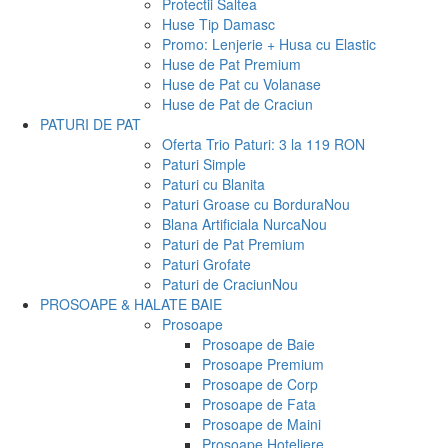
Protectii Saltea
Huse Tip Damasc
Promo: Lenjerie + Husa cu Elastic
Huse de Pat Premium
Huse de Pat cu Volanase
Huse de Pat de Craciun
PATURI DE PAT
Oferta Trio Paturi: 3 la 119 RON
Paturi Simple
Paturi cu Blanita
Paturi Groase cu Bordura
Nou
Blana Artificiala Nurca
Nou
Paturi de Pat Premium
Paturi Grofate
Paturi de Craciun
Nou
PROSOAPE & HALATE BAIE
Prosoape
Prosoape de Baie
Prosoape Premium
Prosoape de Corp
Prosoape de Fata
Prosoape de Maini
Prosoape Hoteliere