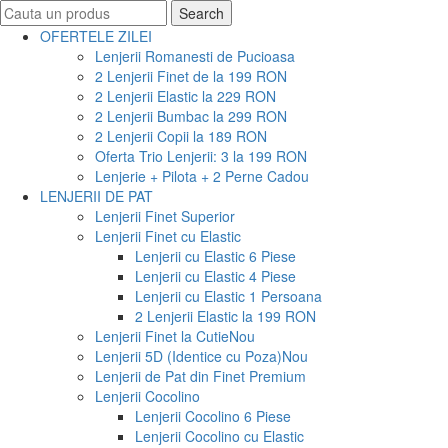
Search
Search
for:
OFERTELE ZILEI
Lenjerii Romanesti de Pucioasa
2 Lenjerii Finet de la 199 RON
2 Lenjerii Elastic la 229 RON
2 Lenjerii Bumbac la 299 RON
2 Lenjerii Copii la 189 RON
Oferta Trio Lenjerii: 3 la 199 RON
Lenjerie + Pilota + 2 Perne Cadou
LENJERII DE PAT
Lenjerii Finet Superior
Lenjerii Finet cu Elastic
Lenjerii cu Elastic 6 Piese
Lenjerii cu Elastic 4 Piese
Lenjerii cu Elastic 1 Persoana
2 Lenjerii Elastic la 199 RON
Lenjerii Finet la Cutie
Nou
Lenjerii 5D (Identice cu Poza)
Nou
Lenjerii de Pat din Finet Premium
Lenjerii Cocolino
Lenjerii Cocolino 6 Piese
Lenjerii Cocolino cu Elastic