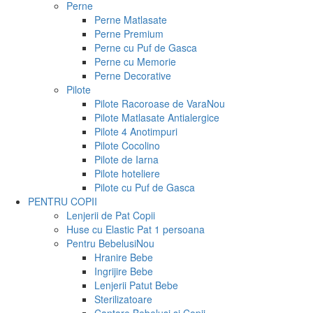
Perne
Perne Matlasate
Perne Premium
Perne cu Puf de Gasca
Perne cu Memorie
Perne Decorative
Pilote
Pilote Racoroase de Vara
Nou
Pilote Matlasate Antialergice
Pilote 4 Anotimpuri
Pilote Cocolino
Pilote de Iarna
Pilote hoteliere
Pilote cu Puf de Gasca
PENTRU COPII
Lenjerii de Pat Copii
Huse cu Elastic Pat 1 persoana
Pentru Bebelusi
Nou
Hranire Bebe
Ingrijire Bebe
Lenjerii Patut Bebe
Sterilizatoare