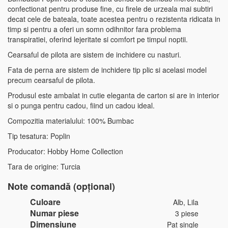
confectionat pentru produse fine, cu firele de urzeala mai subtiri
decat cele de bateala, toate acestea pentru o rezistenta ridicata in
timp si pentru a oferi un somn odihnitor fara problema
transpiratiei, oferind lejeritate si comfort pe timpul noptii.
Cearsaful de pilota are sistem de inchidere cu nasturi.
Fata de perna are sistem de inchidere tip plic si acelasi model
precum cearsaful de pilota.
Produsul este ambalat in cutie eleganta de carton si are in interior
si o punga pentru cadou, fiind un cadou ideal.
Compozitia materialului: 100% Bumbac
Tip tesatura: Poplin
Producator: Hobby Home Collection
Tara de origine: Turcia
Note comandă (opțional)
Culoare
Alb, Lila
Numar piese
3 piese
Dimensiune
Pat single