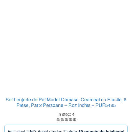
Set Lenjerie de Pat Model Damasc, Cearceaf cu Elastic, 6
Piese, Pat 2 Persoane – Roz Inchis – PUF5485
In stoc: 4
Esti client fidel? Acest produs iti ofera
80 puncte de loialitate
!