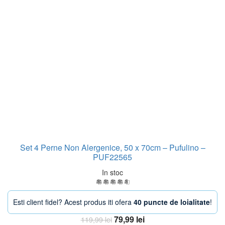
Set 4 Perne Non Alergenice, 50 x 70cm – Pufulino –
PUF22565
In stoc
Esti client fidel? Acest produs iti ofera
40 puncte de loialitate
!
Prețul
Prețul
79,99
lei
119,99
lei