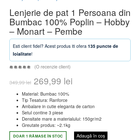
Lenjerie de pat 1 Persoana din
Bumbac 100% Poplin – Hobby
– Monart – Pembe
Esti client fidel? Acest produs iti ofera
135 puncte de
loialitate
!
(O recenzie client)
Prețul
Prețul
269,99
lei
349,99
lei
inițial
curent
Material: Bumbac 100%
Tip Tesatura: Ranforce
a
este:
Ambalare in cutie eleganta de carton
Setul contine 3 piese
fost:
269,99 lei.
Densitate mare a materialului: 150gr/m2
Greutate produs: ~2.1kg
349,99 lei.
Adaugă în coș
DOAR 1 RĂMASE ÎN STOC