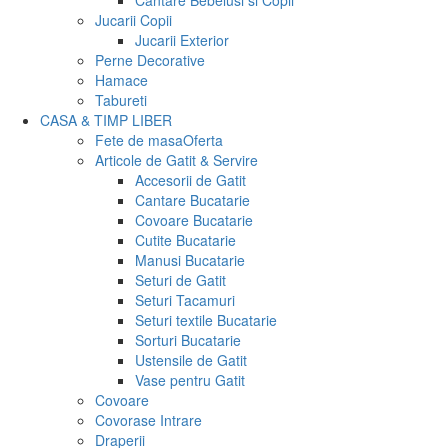
Cantare Bebelusi si Copii
Jucarii Copii
Jucarii Exterior
Perne Decorative
Hamace
Tabureti
CASA & TIMP LIBER
Fete de masa
Oferta
Articole de Gatit & Servire
Accesorii de Gatit
Cantare Bucatarie
Covoare Bucatarie
Cutite Bucatarie
Manusi Bucatarie
Seturi de Gatit
Seturi Tacamuri
Seturi textile Bucatarie
Sorturi Bucatarie
Ustensile de Gatit
Vase pentru Gatit
Covoare
Covorase Intrare
Draperii