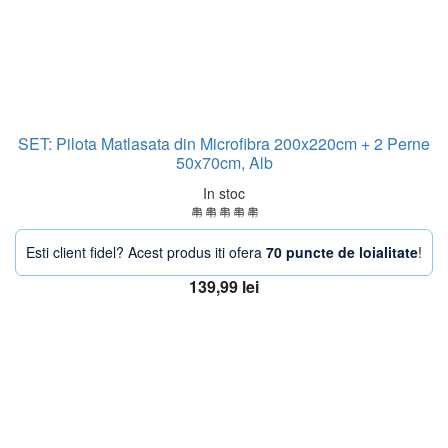
SET: Pilota Matlasata din Microfibra 200x220cm + 2 Perne
50x70cm, Alb
In stoc
Esti client fidel? Acest produs iti ofera
70 puncte de loialitate
!
139,99
lei
Adaugă în coș
OFERTA