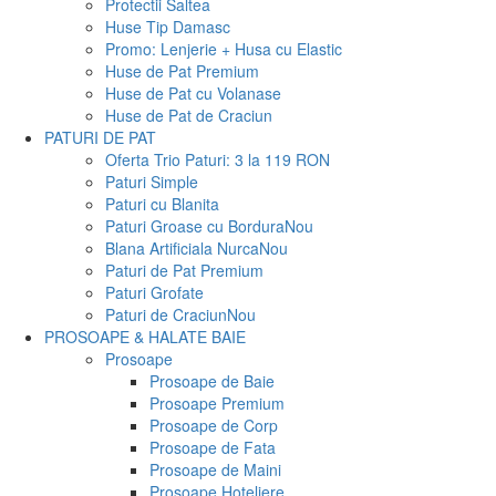
Protectii Saltea
Huse Tip Damasc
Promo: Lenjerie + Husa cu Elastic
Huse de Pat Premium
Huse de Pat cu Volanase
Huse de Pat de Craciun
PATURI DE PAT
Oferta Trio Paturi: 3 la 119 RON
Paturi Simple
Paturi cu Blanita
Paturi Groase cu Bordura
Nou
Blana Artificiala Nurca
Nou
Paturi de Pat Premium
Paturi Grofate
Paturi de Craciun
Nou
PROSOAPE & HALATE BAIE
Prosoape
Prosoape de Baie
Prosoape Premium
Prosoape de Corp
Prosoape de Fata
Prosoape de Maini
Prosoape Hoteliere