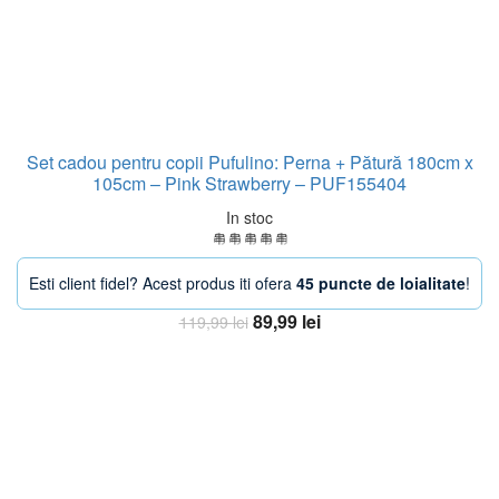
Set cadou pentru copii Pufulino: Perna + Pătură 180cm x
105cm – Pink Strawberry – PUF155404
In stoc
Esti client fidel? Acest produs iti ofera
45 puncte de loialitate
!
Prețul
Prețul
89,99
lei
119,99
lei
inițial
curent
Adaugă în coș
a
este:
fost:
89,99 lei.
119,99 lei.
-38%