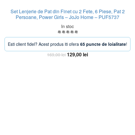
Set Lenjerie de Pat din Finet cu 2 Fete, 6 Piese, Pat 2
Persoane, Power Girls – JoJo Home – PUF5737
In stoc
Esti client fidel? Acest produs iti ofera
65 puncte de loialitate
!
Prețul
Prețul
129,00
lei
169,00
lei
inițial
curent
Adaugă în coș
a
este:
fost:
129,00 lei.
169,00 lei.
-20%