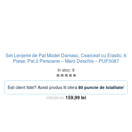
Set Lenjerie de Pat Model Damasc, Cearceaf cu Elastic, 6
Piese, Pat 2 Persoane – Maro Deschis – PUF3087
In stoc: 9
Esti client fidel? Acest produs iti ofera
80 puncte de loialitate
!
Prețul
Prețul
159,99
lei
199,00
lei
inițial
curent
Adaugă în coș
a
este:
fost:
159,99 lei.
199,00 lei.
-24%