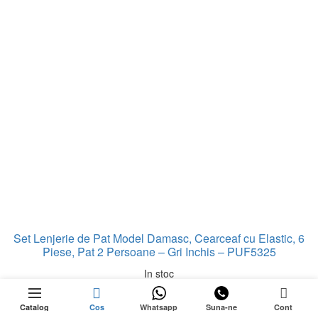
Set Lenjerie de Pat Model Damasc, Cearceaf cu Elastic, 6
Piese, Pat 2 Persoane – Gri Inchis – PUF5325
In stoc
0
DOAR 1
Adaugă în coș
RĂMASE
ețul
Catalog
Cos
Whatsapp
Suna-ne
Cont
ÎN STOC
Esti client fidel? Acest produs iti ofera
80 puncte de loialitate
!