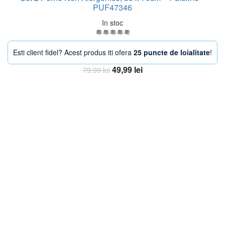
PUF47346
In stoc
Esti client fidel? Acest produs iti ofera
25 puncte de loialitate
!
Prețul
Prețul
49,99
lei
79,99
lei
inițial
curent
Adaugă în coș
a
este:
fost:
49,99 lei.
79,99 lei.
-33%