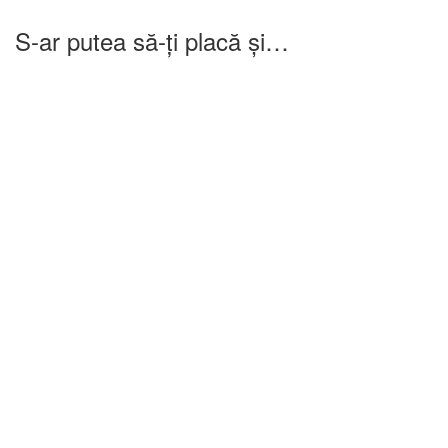
S-ar putea să-ți placă și…
-25%