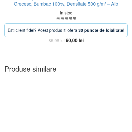
Grecesc, Bumbac 100%, Densitate 500 g/m² – Alb
In stoc
Esti client fidel? Acest produs iti ofera
30 puncte de loialitate
!
Prețul
Prețul
60,00
lei
85,98
lei
inițial
curent
Adauga in Cos
a
este:
fost:
60,00 lei.
85,98 lei.
Produse similare
-20%