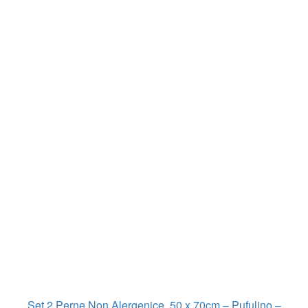
Set 2 Perne Non Alergenice, 50 x 70cm – Pufulino –