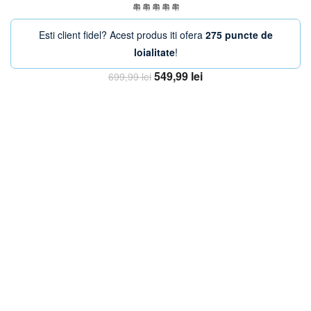
Esti client fidel? Acest produs iti ofera
275 puncte de
loialitate
!
Prețul
Prețul
549,99
lei
699,99
lei
inițial
curent
Adaugă în coș
a
este:
fost:
549,99 lei.
699,99 lei.
-13%