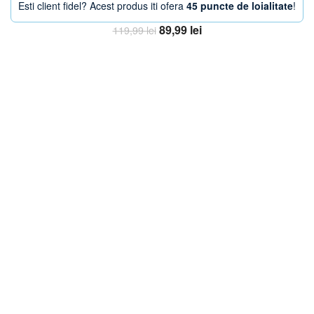
Esti client fidel? Acest produs iti ofera
45 puncte de loialitate
!
Prețul
Prețul
89,99
lei
119,99
lei
inițial
curent
Adaugă în coș
a
este:
fost:
89,99 lei.
119,99 lei.
-38%