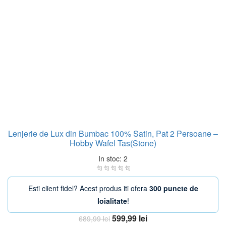
Lenjerie de Lux din Bumbac 100% Satin, Pat 2 Persoane –
Hobby Wafel Tas(Stone)
In stoc: 2
Esti client fidel? Acest produs iti ofera
300 puncte de
loialitate
!
Prețul
Prețul
599,99
lei
689,99
lei