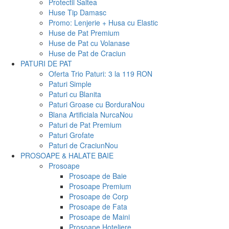
Protectii Saltea
Huse Tip Damasc
Promo: Lenjerie + Husa cu Elastic
Huse de Pat Premium
Huse de Pat cu Volanase
Huse de Pat de Craciun
PATURI DE PAT
Oferta Trio Paturi: 3 la 119 RON
Paturi Simple
Paturi cu Blanita
Paturi Groase cu Bordura
Nou
Blana Artificiala Nurca
Nou
Paturi de Pat Premium
Paturi Grofate
Paturi de Craciun
Nou
PROSOAPE & HALATE BAIE
Prosoape
Prosoape de Baie
Prosoape Premium
Prosoape de Corp
Prosoape de Fata
Prosoape de Maini
Prosoape Hoteliere