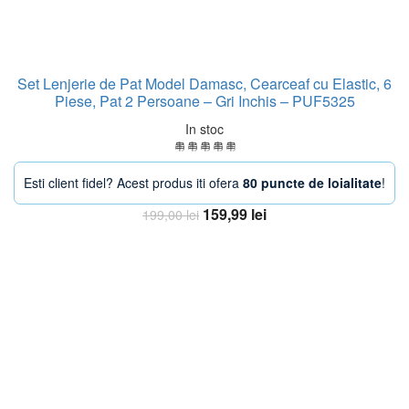
Set Lenjerie de Pat Model Damasc, Cearceaf cu Elastic, 6
Piese, Pat 2 Persoane – Gri Inchis – PUF5325
In stoc
Esti client fidel? Acest produs iti ofera
80 puncte de loialitate
!
Prețul
Prețul
159,99
lei
199,00
lei
inițial
curent
Adaugă în coș
a
este:
fost:
159,99 lei.
199,00 lei.
-21%