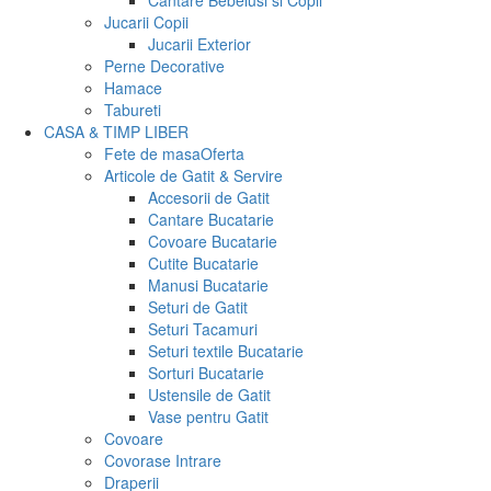
Cantare Bebelusi si Copii
Jucarii Copii
Jucarii Exterior
Perne Decorative
Hamace
Tabureti
CASA & TIMP LIBER
Fete de masa
Oferta
Articole de Gatit & Servire
Accesorii de Gatit
Cantare Bucatarie
Covoare Bucatarie
Cutite Bucatarie
Manusi Bucatarie
Seturi de Gatit
Seturi Tacamuri
Seturi textile Bucatarie
Sorturi Bucatarie
Ustensile de Gatit
Vase pentru Gatit
Covoare
Covorase Intrare
Draperii