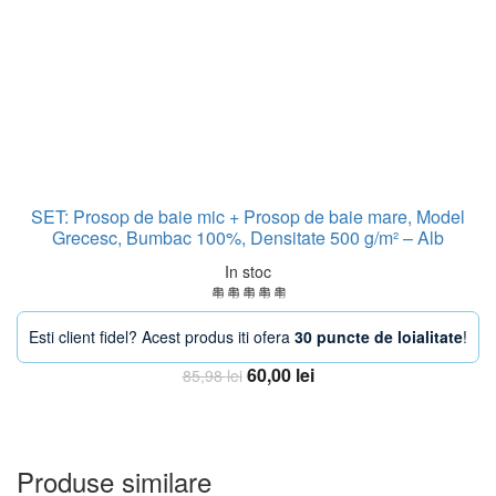
SET: Prosop de baie mic + Prosop de baie mare, Model
Grecesc, Bumbac 100%, Densitate 500 g/m² – Alb
In stoc
Esti client fidel? Acest produs iti ofera
30 puncte de loialitate
!
Prețul
Prețul
60,00
lei
85,98
lei
inițial
curent
Adauga in Cos
a
este:
fost:
60,00 lei.
85,98 lei.
Produse similare