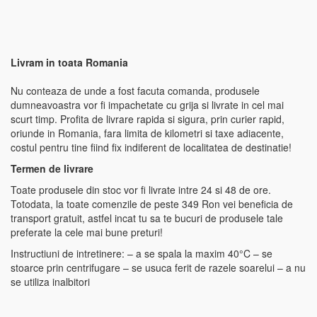
Livram in toata Romania
Nu conteaza de unde a fost facuta comanda, produsele
dumneavoastra vor fi impachetate cu grija si livrate in cel mai
scurt timp. Profita de livrare rapida si sigura, prin curier rapid,
oriunde in Romania, fara limita de kilometri si taxe adiacente,
costul pentru tine fiind fix indiferent de localitatea de destinatie!
Termen de livrare
Toate produsele din stoc vor fi livrate intre 24 si 48 de ore.
Totodata, la toate comenzile de peste 349 Ron vei beneficia de
transport gratuit, astfel incat tu sa te bucuri de produsele tale
preferate la cele mai bune preturi!
Instructiuni de intretinere: – a se spala la maxim 40°C – se
stoarce prin centrifugare – se usuca ferit de razele soarelui – a nu
se utiliza inalbitori