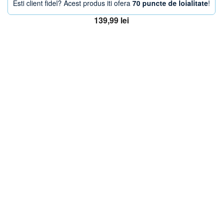
Esti client fidel? Acest produs iti ofera
70 puncte de loialitate
!
139,99
lei
Adaugă în coș
OFERTA