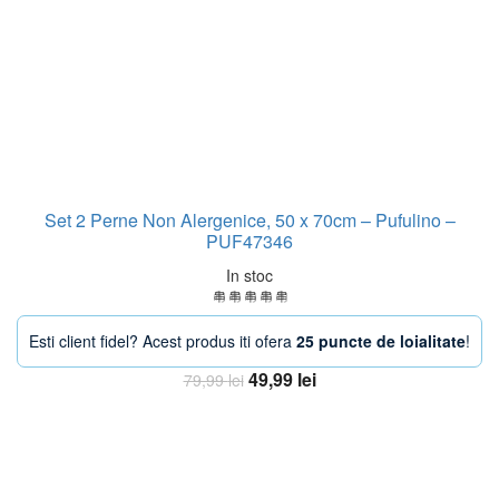
Set 2 Perne Non Alergenice, 50 x 70cm – Pufulino –
PUF47346
In stoc
Esti client fidel? Acest produs iti ofera
25 puncte de loialitate
!
Prețul
Prețul
49,99
lei
79,99
lei
inițial
curent
Adaugă în coș
a
este:
fost:
49,99 lei.
79,99 lei.
-33%