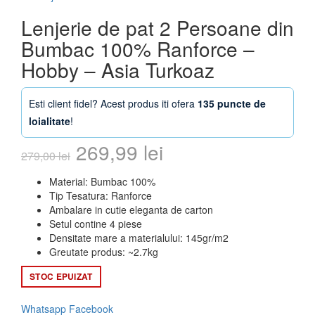
Lenjerie de pat 2 Persoane din
Bumbac 100% Ranforce –
Hobby – Asia Turkoaz
Esti client fidel? Acest produs iti ofera
135 puncte de
loialitate
!
Prețul
Prețul
269,99
lei
279,00
lei
inițial
curent
Material: Bumbac 100%
Tip Tesatura: Ranforce
a
este:
Ambalare in cutie eleganta de carton
Setul contine 4 piese
fost:
269,99 lei.
Densitate mare a materialului: 145gr/m2
Greutate produs: ~2.7kg
279,00 lei.
STOC EPUIZAT
Whatsapp
Facebook