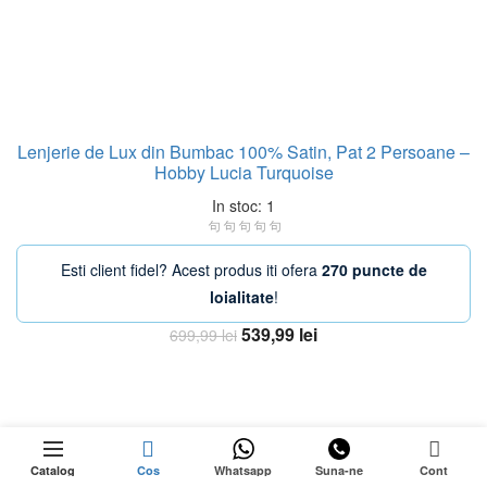
Lenjerie de Lux din Bumbac 100% Satin, Pat 2 Persoane –
Hobby Lucia Turquoise
In stoc: 1
Esti client fidel? Acest produs iti ofera
270 puncte de
loialitate
!
Prețul
Prețul
539,99
lei
699,99
lei
inițial
curent
Adaugă în coș
a
este:
fost:
539,99 lei.
699,99 lei.
279,00
lei
0
-23%
Stoc epuizat
Prețul
269,99
lei
Catalog
Cos
Whatsapp
Suna-ne
Cont
inițial
Prețul