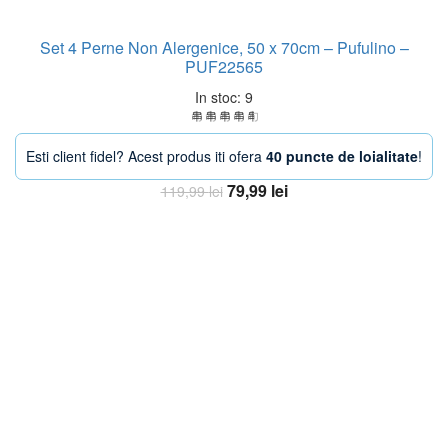
Set 4 Perne Non Alergenice, 50 x 70cm – Pufulino –
PUF22565
In stoc: 9
Esti client fidel? Acest produs iti ofera
40 puncte de loialitate
!
Prețul
Prețul
79,99
lei
119,99
lei
inițial
curent
Adaugă în coș
a
este:
fost:
79,99 lei.
119,99 lei.