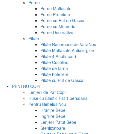
Perne
Perne Matlasate
Perne Premium
Perne cu Puf de Gasca
Perne cu Memorie
Perne Decorative
Pilote
Pilote Racoroase de Vara
Nou
Pilote Matlasate Antialergice
Pilote 4 Anotimpuri
Pilote Cocolino
Pilote de Iarna
Pilote hoteliere
Pilote cu Puf de Gasca
PENTRU COPII
Lenjerii de Pat Copii
Huse cu Elastic Pat 1 persoana
Pentru Bebelusi
Nou
Hranire Bebe
Ingrijire Bebe
Lenjerii Patut Bebe
Sterilizatoare