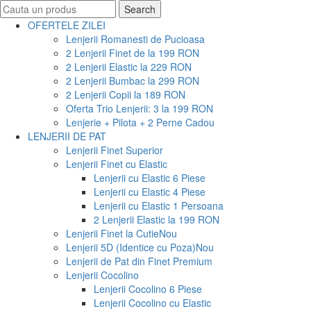
Search
Search
for:
OFERTELE ZILEI
Lenjerii Romanesti de Pucioasa
2 Lenjerii Finet de la 199 RON
2 Lenjerii Elastic la 229 RON
2 Lenjerii Bumbac la 299 RON
2 Lenjerii Copii la 189 RON
Oferta Trio Lenjerii: 3 la 199 RON
Lenjerie + Pilota + 2 Perne Cadou
LENJERII DE PAT
Lenjerii Finet Superior
Lenjerii Finet cu Elastic
Lenjerii cu Elastic 6 Piese
Lenjerii cu Elastic 4 Piese
Lenjerii cu Elastic 1 Persoana
2 Lenjerii Elastic la 199 RON
Lenjerii Finet la Cutie
Nou
Lenjerii 5D (Identice cu Poza)
Nou
Lenjerii de Pat din Finet Premium
Lenjerii Cocolino
Lenjerii Cocolino 6 Piese
Lenjerii Cocolino cu Elastic