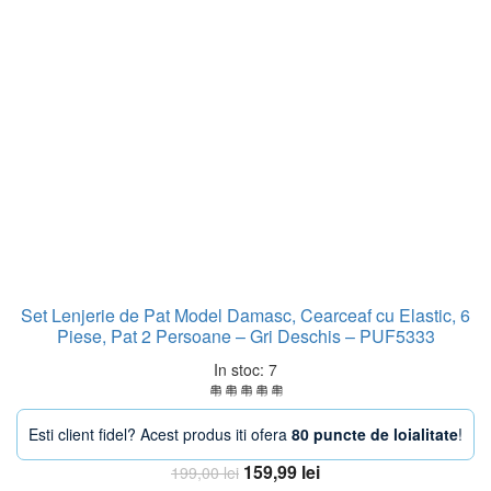
Set Lenjerie de Pat Model Damasc, Cearceaf cu Elastic, 6
Piese, Pat 2 Persoane – Gri Deschis – PUF5333
In stoc: 7
Esti client fidel? Acest produs iti ofera
80 puncte de loialitate
!
Prețul
Prețul
159,99
lei
199,00
lei