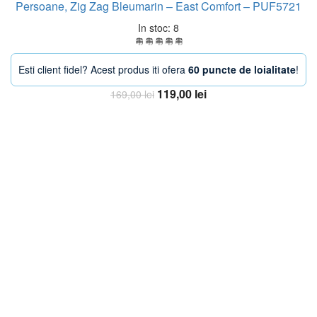
Persoane, Zig Zag Bleumarin – East Comfort – PUF5721
In stoc: 8
Esti client fidel? Acest produs iti ofera
60 puncte de loialitate
!
Prețul
Prețul
119,00
lei
169,00
lei
inițial
curent
Adaugă în coș
a
este:
fost:
119,00 lei.
169,00 lei.
-20%