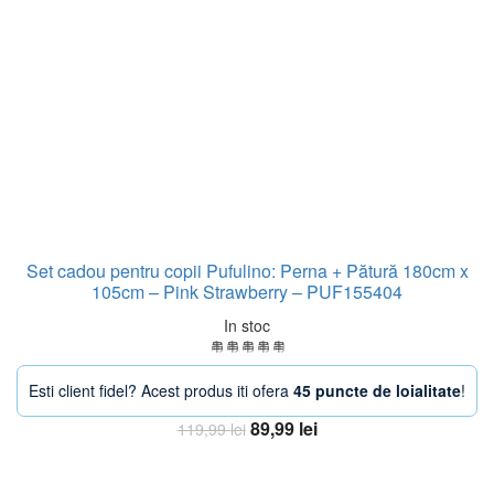
Set cadou pentru copii Pufulino: Perna + Pătură 180cm x
105cm – Pink Strawberry – PUF155404
In stoc
Esti client fidel? Acest produs iti ofera
45 puncte de loialitate
!
Prețul
Prețul
89,99
lei
119,99
lei
inițial
curent
Adaugă în coș
a
este: