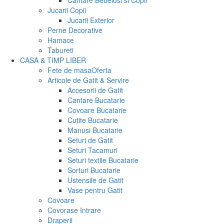
Cantare Bebelusi si Copii
Jucarii Copii
Jucarii Exterior
Perne Decorative
Hamace
Tabureti
CASA & TIMP LIBER
Fete de masa
Oferta
Articole de Gatit & Servire
Accesorii de Gatit
Cantare Bucatarie
Covoare Bucatarie
Cutite Bucatarie
Manusi Bucatarie
Seturi de Gatit
Seturi Tacamuri
Seturi textile Bucatarie
Sorturi Bucatarie
Ustensile de Gatit
Vase pentru Gatit
Covoare
Covorase Intrare
Draperii