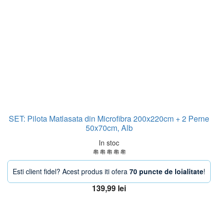
SET: Pilota Matlasata din Microfibra 200x220cm + 2 Perne
50x70cm, Alb
In stoc
Esti client fidel? Acest produs iti ofera
70 puncte de loialitate
!
139,99
lei
Adaugă în coș