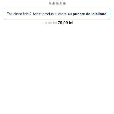
Esti client fidel? Acest produs iti ofera
40 puncte de loialitate
!
Prețul
Prețul
79,99
lei
119,99
lei
inițial
curent
Adaugă în coș
a
este:
fost:
79,99 lei.
119,99 lei.