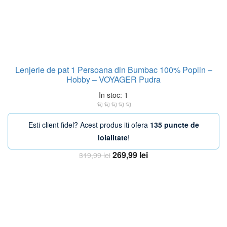
Lenjerie de pat 1 Persoana din Bumbac 100% Poplin –
Hobby – VOYAGER Pudra
In stoc: 1
Esti client fidel? Acest produs iti ofera
135 puncte de
loialitate
!
Prețul
Prețul
269,99
lei
319,99
lei
inițial
curent
Adaugă în coș
a
este:
fost:
269,99 lei.
319,99 lei.
-13%