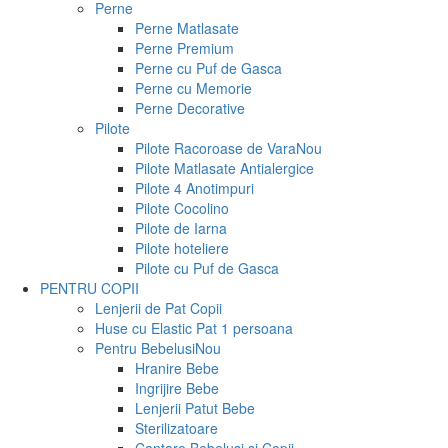
Perne
Perne Matlasate
Perne Premium
Perne cu Puf de Gasca
Perne cu Memorie
Perne Decorative
Pilote
Pilote Racoroase de Vara
Nou
Pilote Matlasate Antialergice
Pilote 4 Anotimpuri
Pilote Cocolino
Pilote de Iarna
Pilote hoteliere
Pilote cu Puf de Gasca
PENTRU COPII
Lenjerii de Pat Copii
Huse cu Elastic Pat 1 persoana
Pentru Bebelusi
Nou
Hranire Bebe
Ingrijire Bebe
Lenjerii Patut Bebe
Sterilizatoare