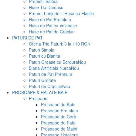
Protectii Saltea
Huse Tip Damasc
Promo: Lenjerie + Husa cu Elastic
Huse de Pat Premium
Huse de Pat cu Volanase
Huse de Pat de Craciun
PATURI DE PAT
Oferta Trio Paturi: 3 la 119 RON
Paturi Simple
Paturi cu Blanita
Paturi Groase cu Bordura
Nou
Blana Artificiala Nurca
Nou
Paturi de Pat Premium
Paturi Grofate
Paturi de Craciun
Nou
PROSOAPE & HALATE BAIE
Prosoape
Prosoape de Baie
Prosoape Premium
Prosoape de Corp
Prosoape de Fata
Prosoape de Maini
Prosoape Hoteliere