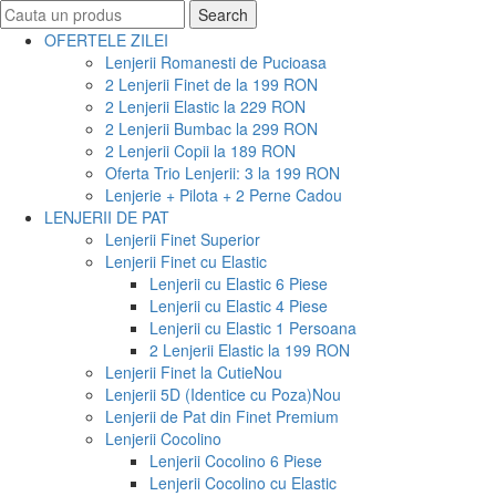
Search
Search
for:
OFERTELE ZILEI
Lenjerii Romanesti de Pucioasa
2 Lenjerii Finet de la 199 RON
2 Lenjerii Elastic la 229 RON
2 Lenjerii Bumbac la 299 RON
2 Lenjerii Copii la 189 RON
Oferta Trio Lenjerii: 3 la 199 RON
Lenjerie + Pilota + 2 Perne Cadou
LENJERII DE PAT
Lenjerii Finet Superior
Lenjerii Finet cu Elastic
Lenjerii cu Elastic 6 Piese
Lenjerii cu Elastic 4 Piese
Lenjerii cu Elastic 1 Persoana
2 Lenjerii Elastic la 199 RON
Lenjerii Finet la Cutie
Nou
Lenjerii 5D (Identice cu Poza)
Nou
Lenjerii de Pat din Finet Premium
Lenjerii Cocolino
Lenjerii Cocolino 6 Piese
Lenjerii Cocolino cu Elastic