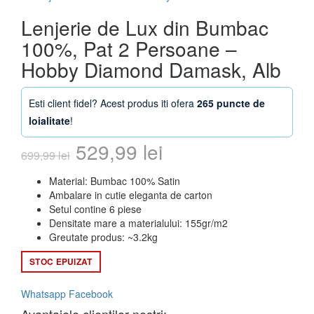
Lenjerie de Lux din Bumbac
100%, Pat 2 Persoane –
Hobby Diamond Damask, Alb
Esti client fidel? Acest produs iti ofera
265 puncte de
loialitate
!
Prețul
Prețul
529,99
lei
699,99
lei
inițial
curent
Material: Bumbac 100% Satin
Ambalare in cutie eleganta de carton
a
este:
Setul contine 6 piese
Densitate mare a materialului: 155gr/m2
fost:
529,99 lei.
Greutate produs: ~3.2kg
699,99 lei.
STOC EPUIZAT
Whatsapp
Facebook