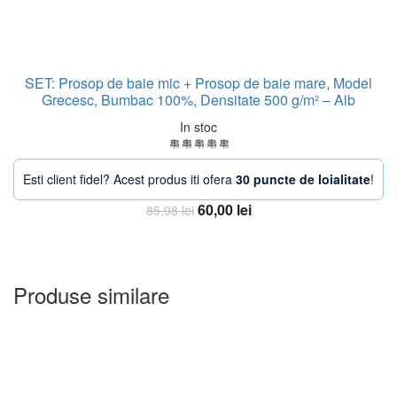
SET: Prosop de baie mic + Prosop de baie mare, Model
Grecesc, Bumbac 100%, Densitate 500 g/m² – Alb
In stoc
Esti client fidel? Acest produs iti ofera
30 puncte de loialitate
!
Prețul
Prețul
60,00
lei
85,98
lei
inițial
curent
Adauga in Cos
a
este:
fost:
60,00 lei.
85,98 lei.
Produse similare
-30%