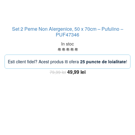
Set 2 Perne Non Alergenice, 50 x 70cm – Pufulino –
PUF47346
In stoc
Esti client fidel? Acest produs iti ofera
25 puncte de loialitate
!
Prețul
Prețul
49,99
lei
79,99
lei
inițial
curent
Adaugă în coș
a
este:
fost:
49,99 lei.
79,99 lei.
-33%