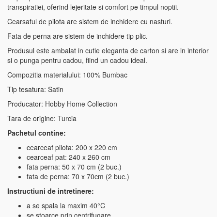
transpiratiei, oferind lejeritate si comfort pe timpul noptii.
Cearsaful de pilota are sistem de inchidere cu nasturi.
Fata de perna are sistem de inchidere tip plic.
Produsul este ambalat in cutie eleganta de carton si are in interior
si o punga pentru cadou, fiind un cadou ideal.
Compozitia materialului: 100% Bumbac
Tip tesatura: Satin
Producator: Hobby Home Collection
Tara de origine: Turcia
Pachetul contine:
cearceaf pilota: 200 x 220 cm
cearceaf pat: 240 x 260 cm
fata perna: 50 x 70 cm (2 buc.)
fata de perna: 70 x 70cm (2 buc.)
Instructiuni de intretinere:
a se spala la maxim 40°C
se stoarce prin centrifugare