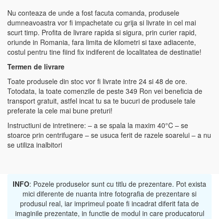
Nu conteaza de unde a fost facuta comanda, produsele
dumneavoastra vor fi impachetate cu grija si livrate in cel mai
scurt timp. Profita de livrare rapida si sigura, prin curier rapid,
oriunde in Romania, fara limita de kilometri si taxe adiacente,
costul pentru tine fiind fix indiferent de localitatea de destinatie!
Termen de livrare
Toate produsele din stoc vor fi livrate intre 24 si 48 de ore.
Totodata, la toate comenzile de peste 349 Ron vei beneficia de
transport gratuit, astfel incat tu sa te bucuri de produsele tale
preferate la cele mai bune preturi!
Instructiuni de intretinere: – a se spala la maxim 40°C – se
stoarce prin centrifugare – se usuca ferit de razele soarelui – a nu
se utiliza inalbitori
INFO
: Pozele produselor sunt cu titlu de prezentare. Pot exista
mici diferente de nuanta intre fotografia de prezentare si
produsul real, iar imprimeul poate fi incadrat diferit fata de
imaginile prezentate, in functie de modul in care producatorul