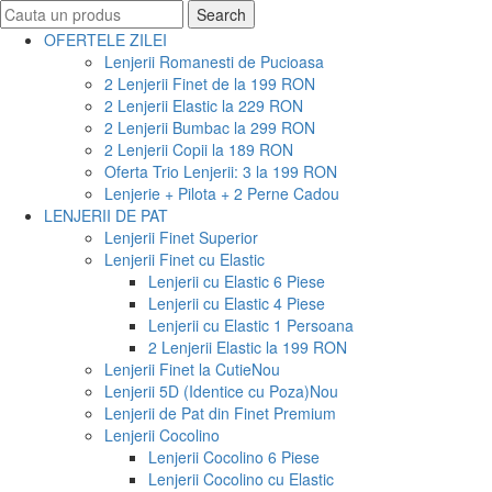
Search
Search
for:
OFERTELE ZILEI
Lenjerii Romanesti de Pucioasa
2 Lenjerii Finet de la 199 RON
2 Lenjerii Elastic la 229 RON
2 Lenjerii Bumbac la 299 RON
2 Lenjerii Copii la 189 RON
Oferta Trio Lenjerii: 3 la 199 RON
Lenjerie + Pilota + 2 Perne Cadou
LENJERII DE PAT
Lenjerii Finet Superior
Lenjerii Finet cu Elastic
Lenjerii cu Elastic 6 Piese
Lenjerii cu Elastic 4 Piese
Lenjerii cu Elastic 1 Persoana
2 Lenjerii Elastic la 199 RON
Lenjerii Finet la Cutie
Nou
Lenjerii 5D (Identice cu Poza)
Nou
Lenjerii de Pat din Finet Premium
Lenjerii Cocolino
Lenjerii Cocolino 6 Piese
Lenjerii Cocolino cu Elastic