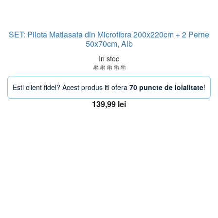
SET: Pilota Matlasata din Microfibra 200x220cm + 2 Perne
50x70cm, Alb
In stoc
Esti client fidel? Acest produs iti ofera
70 puncte de loialitate
!
139,99
lei
Adaugă în coș
OFERTA