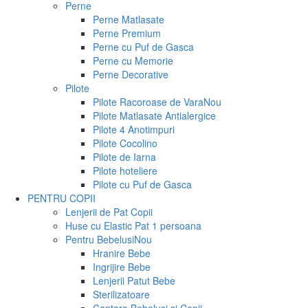
Perne
Perne Matlasate
Perne Premium
Perne cu Puf de Gasca
Perne cu Memorie
Perne Decorative
Pilote
Pilote Racoroase de Vara
Nou
Pilote Matlasate Antialergice
Pilote 4 Anotimpuri
Pilote Cocolino
Pilote de Iarna
Pilote hoteliere
Pilote cu Puf de Gasca
PENTRU COPII
Lenjerii de Pat Copii
Huse cu Elastic Pat 1 persoana
Pentru Bebelusi
Nou
Hranire Bebe
Ingrijire Bebe
Lenjerii Patut Bebe
Sterilizatoare