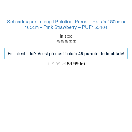
Set cadou pentru copii Pufulino: Perna + Pătură 180cm x
105cm – Pink Strawberry – PUF155404
In stoc
Esti client fidel? Acest produs iti ofera
45 puncte de loialitate
!
Prețul
Prețul
89,99
lei
119,99
lei
inițial
curent
Adaugă în coș
a
este:
fost:
89,99 lei.
119,99 lei.
-38%