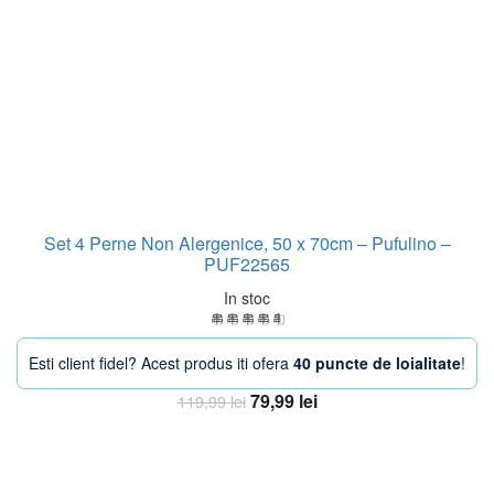
Set 4 Perne Non Alergenice, 50 x 70cm – Pufulino –
PUF22565
In stoc
Esti client fidel? Acest produs iti ofera
40 puncte de loialitate
!
Prețul
Prețul
79,99
lei
119,99
lei
inițial
curent
Adaugă în coș
a
este:
fost:
79,99 lei.