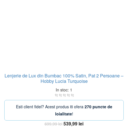
Lenjerie de Lux din Bumbac 100% Satin, Pat 2 Persoane –
Hobby Lucia Turquoise
In stoc: 1
Esti client fidel? Acest produs iti ofera
270 puncte de
loialitate
!
Prețul
Prețul
539,99
lei
699,99
lei