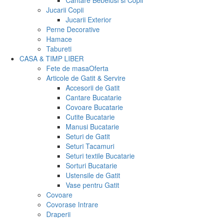
Cantare Bebelusi si Copii
Jucarii Copii
Jucarii Exterior
Perne Decorative
Hamace
Tabureti
CASA & TIMP LIBER
Fete de masa
Oferta
Articole de Gatit & Servire
Accesorii de Gatit
Cantare Bucatarie
Covoare Bucatarie
Cutite Bucatarie
Manusi Bucatarie
Seturi de Gatit
Seturi Tacamuri
Seturi textile Bucatarie
Sorturi Bucatarie
Ustensile de Gatit
Vase pentru Gatit
Covoare
Covorase Intrare
Draperii