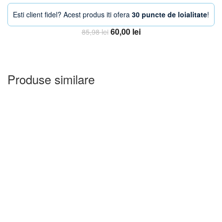
Esti client fidel? Acest produs iti ofera
30 puncte de loialitate
!
Prețul
Prețul
60,00
lei
85,98
lei
inițial
curent
Adauga in Cos
a
este:
fost:
60,00 lei.
85,98 lei.
Produse similare
-23%