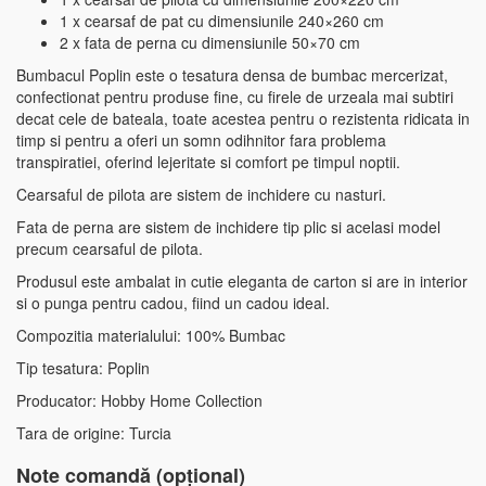
1 x cearsaf de pat cu dimensiunile 240×260 cm
2 x fata de perna cu dimensiunile 50×70 cm
Bumbacul Poplin este o tesatura densa de bumbac mercerizat,
confectionat pentru produse fine, cu firele de urzeala mai subtiri
decat cele de bateala, toate acestea pentru o rezistenta ridicata in
timp si pentru a oferi un somn odihnitor fara problema
transpiratiei, oferind lejeritate si comfort pe timpul noptii.
Cearsaful de pilota are sistem de inchidere cu nasturi.
Fata de perna are sistem de inchidere tip plic si acelasi model
precum cearsaful de pilota.
Produsul este ambalat in cutie eleganta de carton si are in interior
si o punga pentru cadou, fiind un cadou ideal.
Compozitia materialului: 100% Bumbac
Tip tesatura: Poplin
Producator: Hobby Home Collection
Tara de origine: Turcia
Note comandă (opțional)