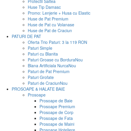
Protectii Saltea
Huse Tip Damasc
Promo: Lenjerie + Husa cu Elastic
Huse de Pat Premium
Huse de Pat cu Volanase
Huse de Pat de Craciun
PATURI DE PAT
Oferta Trio Paturi: 3 la 119 RON
Paturi Simple
Paturi cu Blanita
Paturi Groase cu Bordura
Nou
Blana Artificiala Nurca
Nou
Paturi de Pat Premium
Paturi Grofate
Paturi de Craciun
Nou
PROSOAPE & HALATE BAIE
Prosoape
Prosoape de Baie
Prosoape Premium
Prosoape de Corp
Prosoape de Fata
Prosoape de Maini
Prosoape Hoteliere