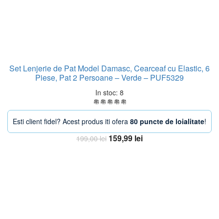
Set Lenjerie de Pat Model Damasc, Cearceaf cu Elastic, 6
Piese, Pat 2 Persoane – Verde – PUF5329
In stoc: 8
Esti client fidel? Acest produs iti ofera
80 puncte de loialitate
!
Prețul
Prețul
159,99
lei
199,00
lei
inițial
curent
Adaugă în coș
a
este:
fost:
159,99 lei.
199,00 lei.
-20%