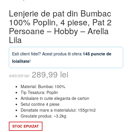
Lenjerie de pat din Bumbac
100% Poplin, 4 piese, Pat 2
Persoane – Hobby – Arella
Lila
Esti client fidel? Acest produs iti ofera
145 puncte de
loialitate
!
Prețul
Prețul
289,99
lei
449,99
lei
inițial
curent
Material: Bumbac 100%
Tip Tesatura: Poplin
a
este:
Ambalare in cutie eleganta de carton
Setul contine 4 piese
fost:
289,99 lei.
Densitate mare a materialului: 155gr/m2
Greutate produs: ~3.2kg
449,99 lei.
STOC EPUIZAT