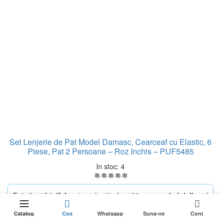
Set Lenjerie de Pat Model Damasc, Cearceaf cu Elastic, 6
Piese, Pat 2 Persoane – Roz Inchis – PUF5485
In stoc: 4
Esti client fidel? Acest produs iti ofera
80 puncte de loialitate
!
449,99
lei
0
Stoc epuizat
Prețul
289,99
lei
Prețul
Prețul
159,99
lei
199,00
lei
Catalog
Cos
Whatsapp
Suna-ne
Cont
inițial
Prețul