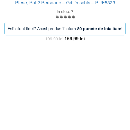
Piese, Pat 2 Persoane – Gri Deschis – PUF5333
In stoc: 7
Esti client fidel? Acest produs iti ofera
80 puncte de loialitate
!
Prețul
Prețul
159,99
lei
199,00
lei
inițial
curent
Adaugă în coș
a
este:
fost:
159,99 lei.
199,00 lei.
-20%