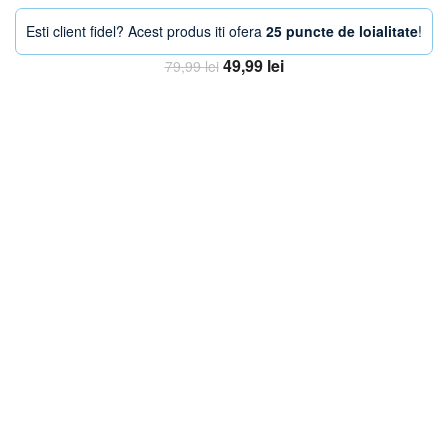
Esti client fidel? Acest produs iti ofera
25 puncte de loialitate
!
Prețul
Prețul
49,99
lei
79,99
lei
inițial
curent
Adaugă în coș
a
este:
fost:
49,99 lei.
79,99 lei.
-33%