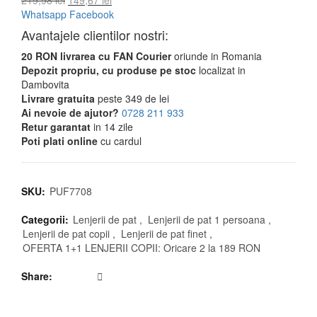
219,98
lei
149,67
lei
inițial
curent
Whatsapp
Facebook
a
este:
Avantajele clientilor nostri:
fost:
149,67 lei.
20 RON livrarea cu FAN Courier
219,98 lei.
oriunde in Romania
Depozit propriu, cu produse pe stoc
localizat in
Dambovita
Livrare gratuita
peste 349 de lei
Ai nevoie de ajutor?
0728 211 933
Retur garantat
in 14 zile
Poti plati online
cu cardul
SKU:
PUF7708
Categorii:
Lenjerii de pat
,
Lenjerii de pat 1 persoana
,
Lenjerii de pat copii
,
Lenjerii de pat finet
,
OFERTA 1+1 LENJERII COPII: Oricare 2 la 189 RON
Share