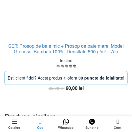
SET: Prosop de baie mic + Prosop de baie mare, Model
Grecesc, Bumbac 100%, Densitate 500 g/m² – Alb
In stoc
Esti client fidel? Acest produs iti ofera
30 puncte de loialitate
!
Prețul
Prețul
60,00
lei
85,98
lei
inițial
curent
Adauga in Cos
a
este:
fost:
60,00 lei.
85,98 lei.
Produse similare
129,99
lei
0
Stoc epuizat
Prețul
109,99
lei
Catalog
Cos
Whatsapp
Suna-ne
Cont
inițial
Prețul
-20%