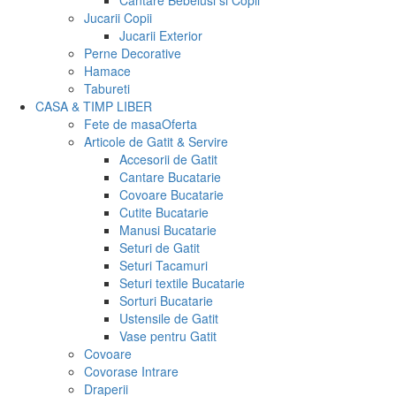
Cantare Bebelusi si Copii
Jucarii Copii
Jucarii Exterior
Perne Decorative
Hamace
Tabureti
CASA & TIMP LIBER
Fete de masa
Oferta
Articole de Gatit & Servire
Accesorii de Gatit
Cantare Bucatarie
Covoare Bucatarie
Cutite Bucatarie
Manusi Bucatarie
Seturi de Gatit
Seturi Tacamuri
Seturi textile Bucatarie
Sorturi Bucatarie
Ustensile de Gatit
Vase pentru Gatit
Covoare
Covorase Intrare
Draperii