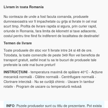
Livram in toata Romania
Nu conteaza de unde a fost facuta comanda, produsele
dumneavoastra vor fi impachetate cu grija si livrate in cel mai
scurt timp. Profita de livrare rapida si sigura, prin curier rapid,
oriunde in Romania, fara limita de kilometri si taxe adiacente,
costul pentru tine fiind fix indiferent de localitatea de destinatie!
Termen de livrare
Toate produsele din stoc vor fi livrate intre 24 si 48 de ore.
Totodata, la toate comenzile de peste 349 Ron vei beneficia de
transport gratuit, astfel incat tu sa te bucuri de produsele tale
preferate la cele mai bune preturi!
INSTRUCȚIUNI
- temperatura maximă de spălare 40°C - Acțiune
mecanică normală - Clătire normală - Centrifugare normală -
Clorinare interzisă - Nu se curăță chimic - Uscare în tambur
rotativ - Program de uscare cu temperatură redusă
INFO
: Pozele produselor sunt cu titlu de prezentare. Pot exista