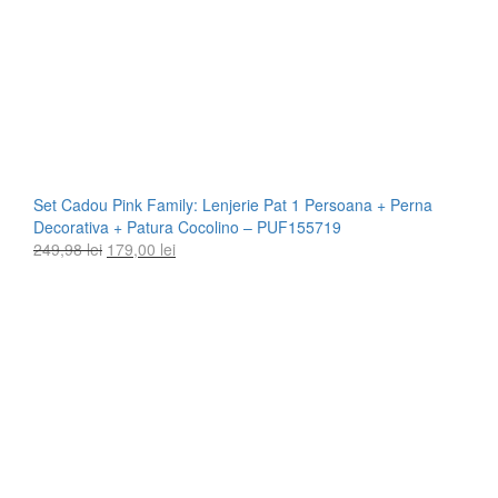
Set Cadou Pink Family: Lenjerie Pat 1 Persoana + Perna
Decorativa + Patura Cocolino – PUF155719
Prețul
Prețul
249,98
lei
179,00
lei
inițial
curent
a
este:
fost:
179,00 lei.
249,98 lei.