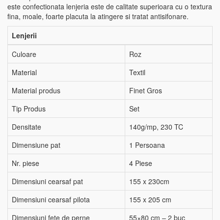
este confectionata lenjeria este de calitate superioara cu o textura
fina, moale, foarte placuta la atingere si tratat antisifonare.
Lenjerii
Culoare
Roz
Material
Textil
Material produs
Finet Gros
Tip Produs
Set
Densitate
140g/mp, 230 TC
Dimensiune pat
1 Persoana
Nr. piese
4 Piese
Dimensiuni cearsaf pat
155 x 230cm
Dimensiuni cearsaf pilota
155 x 205 cm
Dimensiuni fete de perne
55×80 cm – 2 buc