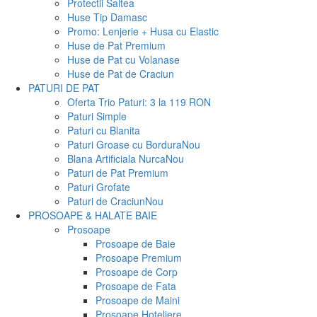
Protectii Saltea
Huse Tip Damasc
Promo: Lenjerie + Husa cu Elastic
Huse de Pat Premium
Huse de Pat cu Volanase
Huse de Pat de Craciun
PATURI DE PAT
Oferta Trio Paturi: 3 la 119 RON
Paturi Simple
Paturi cu Blanita
Paturi Groase cu Bordura
Nou
Blana Artificiala Nurca
Nou
Paturi de Pat Premium
Paturi Grofate
Paturi de Craciun
Nou
PROSOAPE & HALATE BAIE
Prosoape
Prosoape de Baie
Prosoape Premium
Prosoape de Corp
Prosoape de Fata
Prosoape de Maini
Prosoape Hoteliere