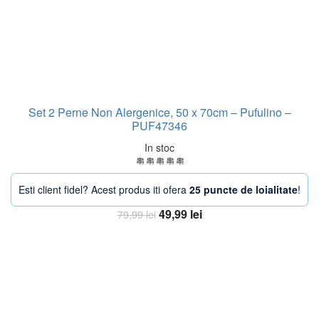
Set 2 Perne Non Alergenice, 50 x 70cm – Pufulino –
PUF47346
In stoc
Esti client fidel? Acest produs iti ofera
25 puncte de loialitate
!
Prețul
Prețul
49,99
lei
79,99
lei
inițial
curent
Adaugă în coș
a
este:
fost:
49,99 lei.
79,99 lei.
-33%