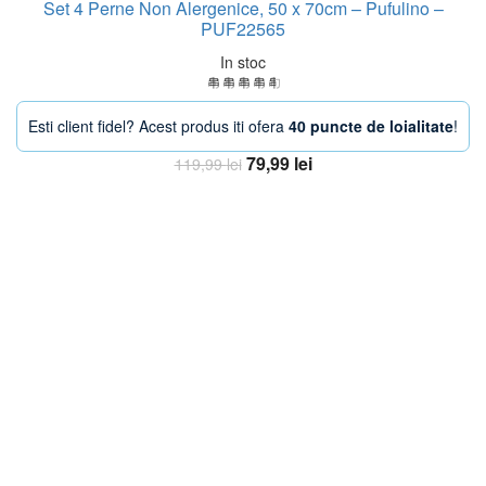
Set 4 Perne Non Alergenice, 50 x 70cm – Pufulino –
PUF22565
In stoc
Esti client fidel? Acest produs iti ofera
40 puncte de loialitate
!
Prețul
Prețul
79,99
lei
119,99
lei
inițial
curent
Adaugă în coș
a
este:
fost:
79,99 lei.
119,99 lei.