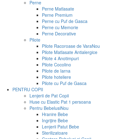
Perne
Perne Matlasate
Perne Premium
Perne cu Puf de Gasca
Perne cu Memorie
Perne Decorative
Pilote
Pilote Racoroase de Vara
Nou
Pilote Matlasate Antialergice
Pilote 4 Anotimpuri
Pilote Cocolino
Pilote de Iarna
Pilote hoteliere
Pilote cu Puf de Gasca
PENTRU COPII
Lenjerii de Pat Copii
Huse cu Elastic Pat 1 persoana
Pentru Bebelusi
Nou
Hranire Bebe
Ingrijire Bebe
Lenjerii Patut Bebe
Sterilizatoare