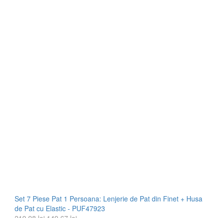
Set 7 Piese Pat 1 Persoana: Lenjerie de Pat din Finet + Husa
de Pat cu Elastic - PUF47923
Prețul
Prețul