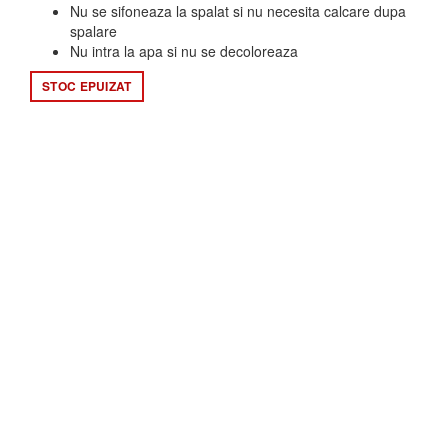
a
este:
Nu se sifoneaza la spalat si nu necesita calcare dupa
spalare
fost:
109,99 lei.
Nu intra la apa si nu se decoloreaza
129,99 lei.
STOC EPUIZAT