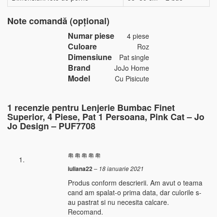
Note comandă (opțional)
Numar piese
4 piese
Culoare
Roz
Dimensiune
Pat single
Brand
JoJo Home
Model
Cu Pisicute
1 recenzie pentru
Lenjerie Bumbac Finet
Superior, 4 Piese, Pat 1 Persoana, Pink Cat – Jo
Jo Design – PUF7708
iuliana22
–
18 ianuarie 2021
Produs conform descrierii. Am avut o teama
cand am spalat-o prima data, dar culorile s-
au pastrat si nu necesita calcare.
Recomand.