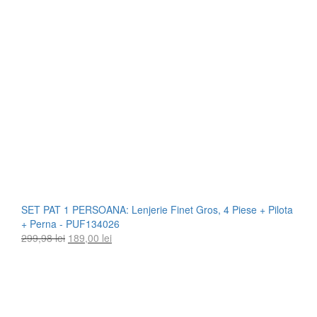
SET PAT 1 PERSOANA: Lenjerie Finet Gros, 4 Piese + Pilota
+ Perna - PUF134026
Prețul
Prețul
299,98
lei
189,00
lei
inițial
curent
a
este:
fost:
189,00 lei.
299,98 lei.