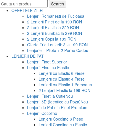
Search
Search
for:
OFERTELE ZILEI
Lenjerii Romanesti de Pucioasa
2 Lenjerii Finet de la 199 RON
2 Lenjerii Elastic la 229 RON
2 Lenjerii Bumbac la 299 RON
2 Lenjerii Copii la 189 RON
Oferta Trio Lenjerii: 3 la 199 RON
Lenjerie + Pilota + 2 Perne Cadou
LENJERII DE PAT
Lenjerii Finet Superior
Lenjerii Finet cu Elastic
Lenjerii cu Elastic 6 Piese
Lenjerii cu Elastic 4 Piese
Lenjerii cu Elastic 1 Persoana
2 Lenjerii Elastic la 199 RON
Lenjerii Finet la Cutie
Nou
Lenjerii 5D (Identice cu Poza)
Nou
Lenjerii de Pat din Finet Premium
Lenjerii Cocolino
Lenjerii Cocolino 6 Piese
Lenjerii Cocolino cu Elastic