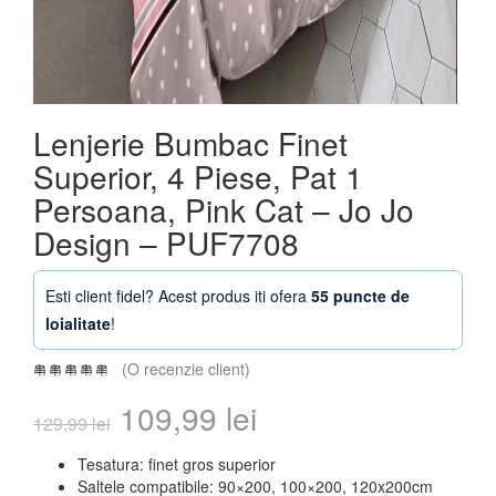
Lenjerie Bumbac Finet
Superior, 4 Piese, Pat 1
Persoana, Pink Cat – Jo Jo
Design – PUF7708
Esti client fidel? Acest produs iti ofera
55 puncte de
loialitate
!
(O recenzie client)
Prețul
Prețul
109,99
lei
129,99
lei
inițial
curent
Tesatura: finet gros superior
Saltele compatibile: 90×200, 100×200, 120x200cm