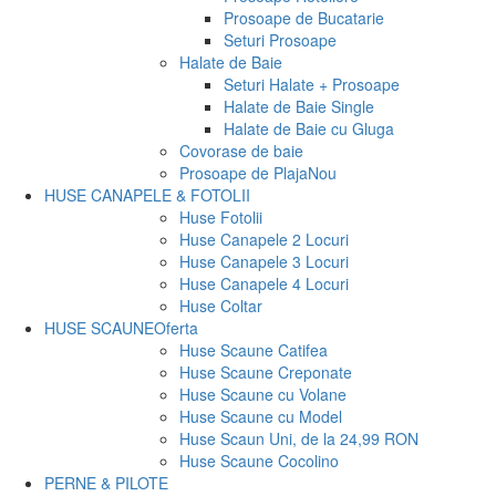
Prosoape de Bucatarie
Seturi Prosoape
Halate de Baie
Seturi Halate + Prosoape
Halate de Baie Single
Halate de Baie cu Gluga
Covorase de baie
Prosoape de Plaja
Nou
HUSE CANAPELE & FOTOLII
Huse Fotolii
Huse Canapele 2 Locuri
Huse Canapele 3 Locuri
Huse Canapele 4 Locuri
Huse Coltar
HUSE SCAUNE
Oferta
Huse Scaune Catifea
Huse Scaune Creponate
Huse Scaune cu Volane
Huse Scaune cu Model
Huse Scaun Uni, de la 24,99 RON
Huse Scaune Cocolino
PERNE & PILOTE