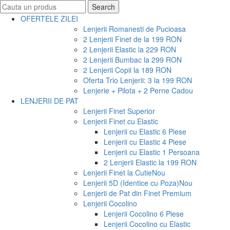
Search
Search
for:
OFERTELE ZILEI
Lenjerii Romanesti de Pucioasa
2 Lenjerii Finet de la 199 RON
2 Lenjerii Elastic la 229 RON
2 Lenjerii Bumbac la 299 RON
2 Lenjerii Copii la 189 RON
Oferta Trio Lenjerii: 3 la 199 RON
Lenjerie + Pilota + 2 Perne Cadou
LENJERII DE PAT
Lenjerii Finet Superior
Lenjerii Finet cu Elastic
Lenjerii cu Elastic 6 Piese
Lenjerii cu Elastic 4 Piese
Lenjerii cu Elastic 1 Persoana
2 Lenjerii Elastic la 199 RON
Lenjerii Finet la Cutie
Nou
Lenjerii 5D (Identice cu Poza)
Nou
Lenjerii de Pat din Finet Premium
Lenjerii Cocolino
Lenjerii Cocolino 6 Piese
Lenjerii Cocolino cu Elastic