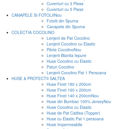
Cuverturi cu 3 Piese
Cuverturi cu 5 Piese
CANAPELE SI FOTOLII
Nou
Fotolii din Spuma
Canapele din Spuma
COLECTIA COCOLINO
Lenjerii de Pat Cocolino
Lenjerii Cocolino cu Elastic
Pilote Cocolino
Nou
Lenjerii Blanita Iepure
Huse Cocolino cu Elastic
Paturi Cocolino
Lenjerii Cocolino Pat 1 Persoana
HUSE & PROTECTII SALTEA
Huse Finet 180 x 200cm
Huse Finet 160 x 200cm
Huse Finet 140 x 200cm
Nou
Huse din Bumbac 100% Jersey
Nou
Huse Cocolino cu Elastic
Huse de Pat Catifea (Topper)
Huse cu Elastic Pat 1 persoana
Huse Impermeabile