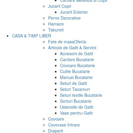
Cantare Bebelusi si Copii
Jucarii Copii
Jucarii Exterior
Perne Decorative
Hamace
Tabureti
CASA & TIMP LIBER
Fete de masa
Oferta
Articole de Gatit & Servire
Accesorii de Gatit
Cantare Bucatarie
Covoare Bucatarie
Cutite Bucatarie
Manusi Bucatarie
Seturi de Gatit
Seturi Tacamuri
Seturi textile Bucatarie
Sorturi Bucatarie
Ustensile de Gatit
Vase pentru Gatit
Covoare
Covorase Intrare
Draperii