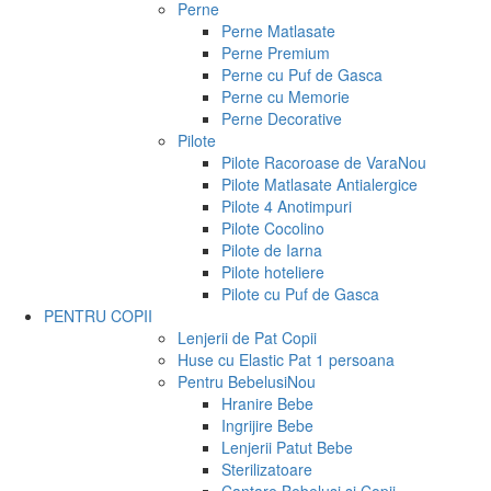
Perne
Perne Matlasate
Perne Premium
Perne cu Puf de Gasca
Perne cu Memorie
Perne Decorative
Pilote
Pilote Racoroase de Vara
Nou
Pilote Matlasate Antialergice
Pilote 4 Anotimpuri
Pilote Cocolino
Pilote de Iarna
Pilote hoteliere
Pilote cu Puf de Gasca
PENTRU COPII
Lenjerii de Pat Copii
Huse cu Elastic Pat 1 persoana
Pentru Bebelusi
Nou
Hranire Bebe
Ingrijire Bebe
Lenjerii Patut Bebe
Sterilizatoare