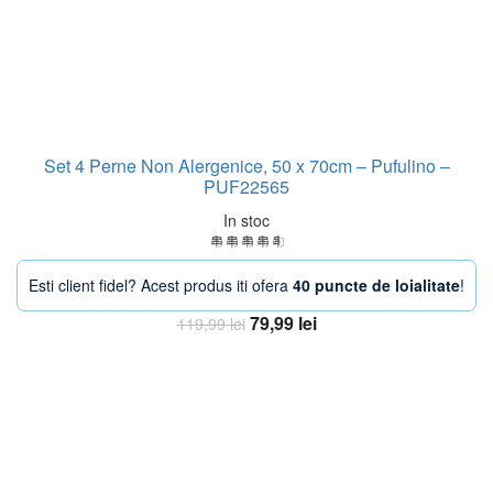
Set 4 Perne Non Alergenice, 50 x 70cm – Pufulino –
PUF22565
In stoc
Esti client fidel? Acest produs iti ofera
40 puncte de loialitate
!
Prețul
Prețul
79,99
lei
119,99
lei
inițial
curent
Adaugă în coș
a
este:
fost:
79,99 lei.
119,99 lei.