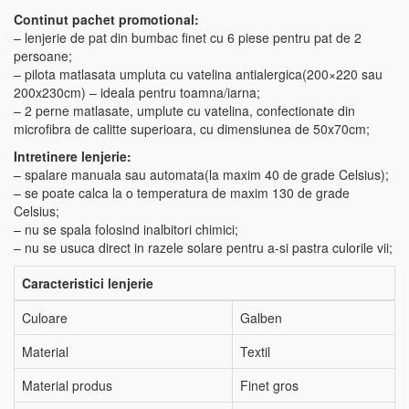
Continut pachet promotional:
– lenjerie de pat din bumbac finet cu 6 piese pentru pat de 2
persoane;
– pilota matlasata umpluta cu vatelina antialergica(200×220 sau
200x230cm) – ideala pentru toamna/iarna;
– 2 perne matlasate, umplute cu vatelina, confectionate din
microfibra de calitte superioara, cu dimensiunea de 50x70cm;
Intretinere lenjerie:
– spalare manuala sau automata(la maxim 40 de grade Celsius);
– se poate calca la o temperatura de maxim 130 de grade
Celsius;
– nu se spala folosind inalbitori chimici;
– nu se usuca direct in razele solare pentru a-si pastra culorile vii;
Caracteristici lenjerie
Culoare
Galben
Material
Textil
Material produs
Finet gros