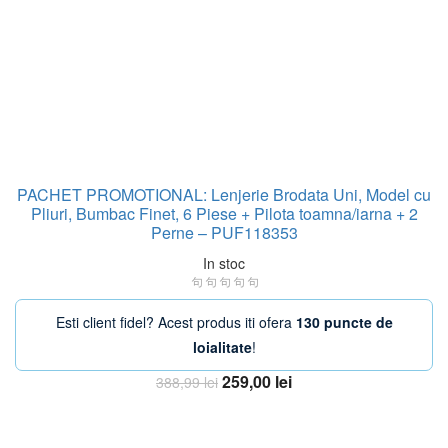
PACHET PROMOTIONAL: Lenjerie Brodata Uni, Model cu
Pliuri, Bumbac Finet, 6 Piese + Pilota toamna/iarna + 2
Perne – PUF118353
In stoc
Esti client fidel? Acest produs iti ofera
130 puncte de
loialitate
!
Prețul
Prețul
259,00
lei
388,99
lei
inițial
curent
Adauga in Cos
a
este:
fost:
259,00 lei.