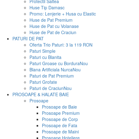
Protectii Saltea
Huse Tip Damasc
Promo: Lenjerie + Husa cu Elastic
Huse de Pat Premium
Huse de Pat cu Volanase
Huse de Pat de Craciun
PATURI DE PAT
Oferta Trio Paturi: 3 la 119 RON
Paturi Simple
Paturi cu Blanita
Paturi Groase cu Bordura
Nou
Blana Artificiala Nurca
Nou
Paturi de Pat Premium
Paturi Grofate
Paturi de Craciun
Nou
PROSOAPE & HALATE BAIE
Prosoape
Prosoape de Baie
Prosoape Premium
Prosoape de Corp
Prosoape de Fata
Prosoape de Maini
Prosoape Hoteliere