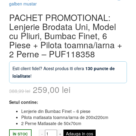
PACHET PROMOTIONAL:
Lenjerie Brodata Uni, Model
cu Pliuri, Bumbac Finet, 6
Piese + Pilota toamna/iarna +
2 Perne – PUF118358
Esti client fidel? Acest produs iti ofera
130 puncte de
loialitate
!
Prețul
Prețul
259,00
lei
388,99
lei
inițial
curent
Setul contine:
a
este:
Lenjerie din Bumbac Finet – 6 piese
Pilota matlasata toamna/iarna de 200x220cm
fost:
259,00 lei.
2 Perne Matlasate de 50x70cm
Cantitate PACHET PROMOTIONAL: Lenjerie 
Adauga in cos
ÎN STOC