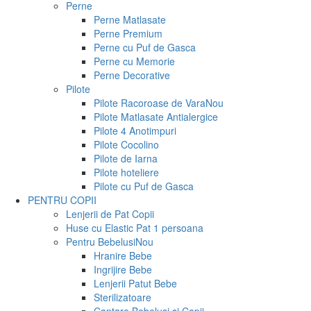
Perne
Perne Matlasate
Perne Premium
Perne cu Puf de Gasca
Perne cu Memorie
Perne Decorative
Pilote
Pilote Racoroase de Vara
Nou
Pilote Matlasate Antialergice
Pilote 4 Anotimpuri
Pilote Cocolino
Pilote de Iarna
Pilote hoteliere
Pilote cu Puf de Gasca
PENTRU COPII
Lenjerii de Pat Copii
Huse cu Elastic Pat 1 persoana
Pentru Bebelusi
Nou
Hranire Bebe
Ingrijire Bebe
Lenjerii Patut Bebe
Sterilizatoare