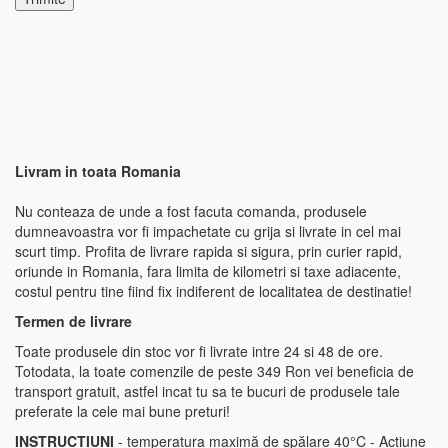
Livram in toata Romania
Nu conteaza de unde a fost facuta comanda, produsele
dumneavoastra vor fi impachetate cu grija si livrate in cel mai
scurt timp. Profita de livrare rapida si sigura, prin curier rapid,
oriunde in Romania, fara limita de kilometri si taxe adiacente,
costul pentru tine fiind fix indiferent de localitatea de destinatie!
Termen de livrare
Toate produsele din stoc vor fi livrate intre 24 si 48 de ore.
Totodata, la toate comenzile de peste 349 Ron vei beneficia de
transport gratuit, astfel incat tu sa te bucuri de produsele tale
preferate la cele mai bune preturi!
INSTRUCȚIUNI
- temperatura maximă de spălare 40°C - Acțiune