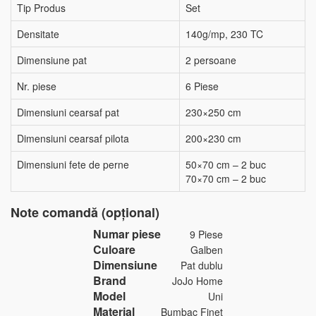
Tip Produs
Set
Densitate
140g/mp, 230 TC
Dimensiune pat
2 persoane
Nr. piese
6 Piese
Dimensiuni cearsaf pat
230×250 cm
Dimensiuni cearsaf pilota
200×230 cm
Dimensiuni fete de perne
50×70 cm – 2 buc
70×70 cm – 2 buc
Note comandă (opțional)
Numar piese
9 Piese
Culoare
Galben
Dimensiune
Pat dublu
Brand
JoJo Home
Model
Uni
Material
Bumbac Finet