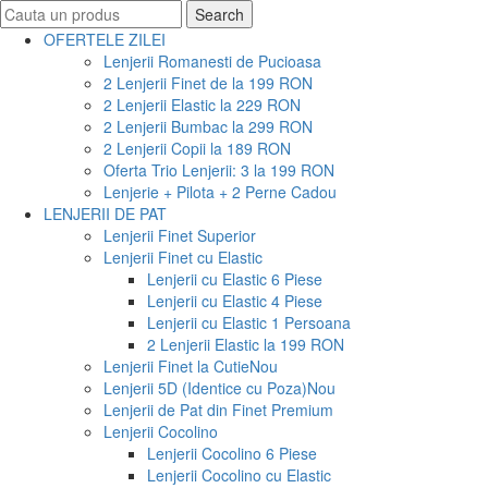
Search
Search
for:
OFERTELE ZILEI
Lenjerii Romanesti de Pucioasa
2 Lenjerii Finet de la 199 RON
2 Lenjerii Elastic la 229 RON
2 Lenjerii Bumbac la 299 RON
2 Lenjerii Copii la 189 RON
Oferta Trio Lenjerii: 3 la 199 RON
Lenjerie + Pilota + 2 Perne Cadou
LENJERII DE PAT
Lenjerii Finet Superior
Lenjerii Finet cu Elastic
Lenjerii cu Elastic 6 Piese
Lenjerii cu Elastic 4 Piese
Lenjerii cu Elastic 1 Persoana
2 Lenjerii Elastic la 199 RON
Lenjerii Finet la Cutie
Nou
Lenjerii 5D (Identice cu Poza)
Nou
Lenjerii de Pat din Finet Premium
Lenjerii Cocolino
Lenjerii Cocolino 6 Piese
Lenjerii Cocolino cu Elastic