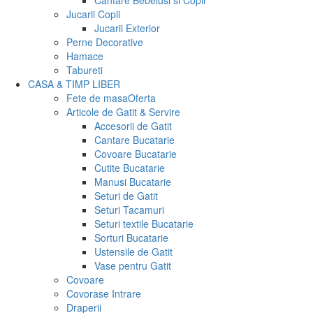
Cantare Bebelusi si Copii
Jucarii Copii
Jucarii Exterior
Perne Decorative
Hamace
Tabureti
CASA & TIMP LIBER
Fete de masa
Oferta
Articole de Gatit & Servire
Accesorii de Gatit
Cantare Bucatarie
Covoare Bucatarie
Cutite Bucatarie
Manusi Bucatarie
Seturi de Gatit
Seturi Tacamuri
Seturi textile Bucatarie
Sorturi Bucatarie
Ustensile de Gatit
Vase pentru Gatit
Covoare
Covorase Intrare
Draperii