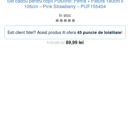
Set cadou pentru copii Pufulino: Perna + Pătură 180cm x
105cm – Pink Strawberry – PUF155404
In stoc
Esti client fidel? Acest produs iti ofera
45 puncte de loialitate
!
Prețul
Prețul
89,99
lei
119,99
lei
inițial
curent
Adaugă în coș
a
este:
fost:
89,99 lei.
119,99 lei.
-38%