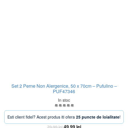
Set 2 Perne Non Alergenice, 50 x 70cm – Pufulino –
PUF47346
In stoc
Esti client fidel? Acest produs iti ofera
25 puncte de loialitate
!
Prețul
Prețul
49,99
lei
79,99
lei