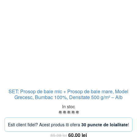
SET: Prosop de baie mic + Prosop de baie mare, Model
Grecesc, Bumbac 100%, Densitate 500 g/m² – Alb
In stoc
Esti client fidel? Acest produs iti ofera
30 puncte de loialitate
!
Prețul
Prețul
60,00
lei
85,98
lei