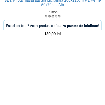
SET: Pilota Matlasata din Microfibra 200x220cm + 2 Perne
50x70cm, Alb
In stoc
Esti client fidel? Acest produs iti ofera
70 puncte de loialitate
!
139,99
lei
Adaugă în coș
OFERTA