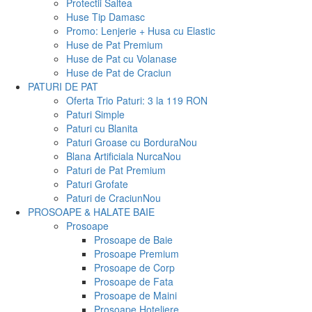
Protectii Saltea
Huse Tip Damasc
Promo: Lenjerie + Husa cu Elastic
Huse de Pat Premium
Huse de Pat cu Volanase
Huse de Pat de Craciun
PATURI DE PAT
Oferta Trio Paturi: 3 la 119 RON
Paturi Simple
Paturi cu Blanita
Paturi Groase cu Bordura
Nou
Blana Artificiala Nurca
Nou
Paturi de Pat Premium
Paturi Grofate
Paturi de Craciun
Nou
PROSOAPE & HALATE BAIE
Prosoape
Prosoape de Baie
Prosoape Premium
Prosoape de Corp
Prosoape de Fata
Prosoape de Maini
Prosoape Hoteliere