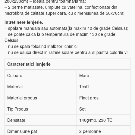
200x230cm) – ideala pentru toamna/iarna;
– 2 perne matlasate, umplute cu vatelina, confectionate din
microfibra de calitate superioara, cu dimensiunea de 50x70cm;
Intretinere lenjerie:
– spalare manuala sau automata(la maxim 40 de grade Celsius);
– se poate calca la o temperatura de maxim 130 de grade
Celsius;
– nu se spala folosind inalbitori chimici;
– nu se usuca direct in razele solare pentru a-si pastra culorile vii;
Caracteristici lenjerie
Culoare
Maro
Material
Textil
Material produs
Finet gros
Tip Produs
Set
Densitate
140g/mp, 230 TC
Dimensiune pat
2 persoane