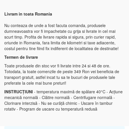
Livram in toata Romania
Nu conteaza de unde a fost facuta comanda, produsele
dumneavoastra vor fi impachetate cu grija si livrate in cel mai
scurt timp. Profita de livrare rapida si sigura, prin curier rapid,
oriunde in Romania, fara limita de kilometri si taxe adiacente,
costul pentru tine fiind fix indiferent de localitatea de destinatie!
Termen de livrare
Toate produsele din stoc vor fi livrate intre 24 si 48 de ore.
Totodata, la toate comenzile de peste 349 Ron vei beneficia de
transport gratuit, astfel incat tu sa te bucuri de produsele tale
preferate la cele mai bune preturi!
INSTRUCȚIUNI
- temperatura maximă de spălare 40°C - Acțiune
mecanică normală - Clătire normală - Centrifugare normală -
Clorinare interzisă - Nu se curăță chimic - Uscare în tambur
rotativ - Program de uscare cu temperatură redusă