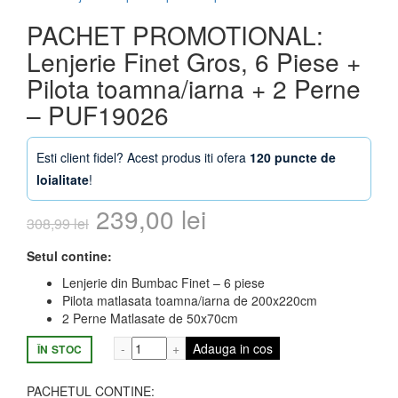
PACHET PROMOTIONAL:
Lenjerie Finet Gros, 6 Piese +
Pilota toamna/iarna + 2 Perne
– PUF19026
Esti client fidel? Acest produs iti ofera
120 puncte de
loialitate
!
Prețul
Prețul
239,00
lei
308,99
lei
inițial
curent
Setul contine:
a
este:
Lenjerie din Bumbac Finet – 6 piese
Pilota matlasata toamna/iarna de 200x220cm
fost:
239,00 lei.
2 Perne Matlasate de 50x70cm
Cantitate PACHET PROMOTIONAL: Lenjerie 
Adauga in cos
ÎN STOC
308,99 lei.
PACHETUL CONTINE: