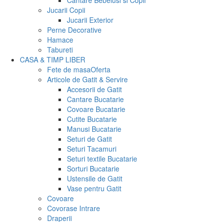
Cantare Bebelusi si Copii
Jucarii Copii
Jucarii Exterior
Perne Decorative
Hamace
Tabureti
CASA & TIMP LIBER
Fete de masa
Oferta
Articole de Gatit & Servire
Accesorii de Gatit
Cantare Bucatarie
Covoare Bucatarie
Cutite Bucatarie
Manusi Bucatarie
Seturi de Gatit
Seturi Tacamuri
Seturi textile Bucatarie
Sorturi Bucatarie
Ustensile de Gatit
Vase pentru Gatit
Covoare
Covorase Intrare
Draperii