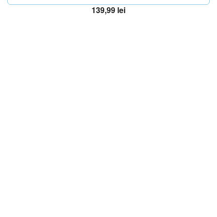
139,99
lei
Adaugă în coș
OFERTA