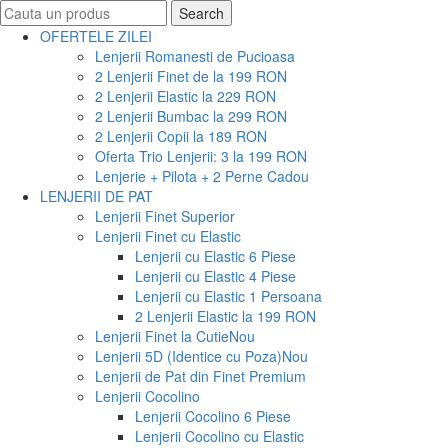
Search
Search
for:
OFERTELE ZILEI
Lenjerii Romanesti de Pucioasa
2 Lenjerii Finet de la 199 RON
2 Lenjerii Elastic la 229 RON
2 Lenjerii Bumbac la 299 RON
2 Lenjerii Copii la 189 RON
Oferta Trio Lenjerii: 3 la 199 RON
Lenjerie + Pilota + 2 Perne Cadou
LENJERII DE PAT
Lenjerii Finet Superior
Lenjerii Finet cu Elastic
Lenjerii cu Elastic 6 Piese
Lenjerii cu Elastic 4 Piese
Lenjerii cu Elastic 1 Persoana
2 Lenjerii Elastic la 199 RON
Lenjerii Finet la Cutie
Nou
Lenjerii 5D (Identice cu Poza)
Nou
Lenjerii de Pat din Finet Premium
Lenjerii Cocolino
Lenjerii Cocolino 6 Piese
Lenjerii Cocolino cu Elastic