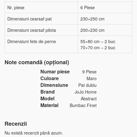
Nr. piese
6 Piese
Dimensiuni cearsaf pat
230×250 cm
Dimensiuni cearsaf pilota
200×230 cm
Dimensiuni fete de perne
55×80 cm – 2 buc
70×70 cm – 2 buc
Note comandă (opțional)
Numar piese
9 Piese
Culoare
Maro
Dimensiune
Pat dublu
Brand
JoJo Home
Model
Abstract
Material
Bumbac Finet
Recenzii
Nu există recenzii până acum.