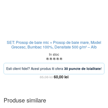
SET: Prosop de baie mic + Prosop de baie mare, Model
Grecesc, Bumbac 100%, Densitate 500 g/m² – Alb
In stoc
Esti client fidel? Acest produs iti ofera
30 puncte de loialitate
!
Prețul
Prețul
60,00
lei
85,98
lei
inițial
curent
Adauga in Cos
a
este:
fost:
60,00 lei.
85,98 lei.
Produse similare