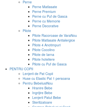
Perne
Perne Matlasate
Perne Premium
Perne cu Puf de Gasca
Perne cu Memorie
Perne Decorative
Pilote
Pilote Racoroase de Vara
Nou
Pilote Matlasate Antialergice
Pilote 4 Anotimpuri
Pilote Cocolino
Pilote de Iarna
Pilote hoteliere
Pilote cu Puf de Gasca
PENTRU COPII
Lenjerii de Pat Copii
Huse cu Elastic Pat 1 persoana
Pentru Bebelusi
Nou
Hranire Bebe
Ingrijire Bebe
Lenjerii Patut Bebe
Sterilizatoare