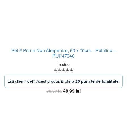
Set 2 Perne Non Alergenice, 50 x 70cm – Pufulino –
PUF47346
In stoc
Esti client fidel? Acest produs iti ofera
25 puncte de loialitate
!
Prețul
Prețul
49,99
lei
79,99
lei
inițial
curent
Adaugă în coș
a
este:
fost:
49,99 lei.
79,99 lei.
-33%