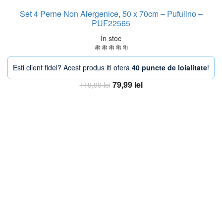
Set 4 Perne Non Alergenice, 50 x 70cm – Pufulino –
PUF22565
In stoc
Esti client fidel? Acest produs iti ofera
40 puncte de loialitate
!
Prețul
Prețul
79,99
lei
119,99
lei
inițial
curent
Adaugă în coș
a
este:
fost:
79,99 lei.
119,99 lei.