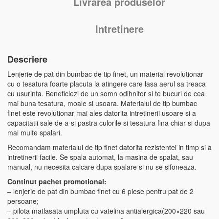
Livrarea produselor
Intretinere
Descriere
Lenjerie de pat din bumbac de tip finet, un material revolutionar
cu o tesatura foarte placuta la atingere care lasa aerul sa treaca
cu usurinta. Beneficiezi de un somn odihnitor si te bucuri de cea
mai buna tesatura, moale si usoara. Materialul de tip bumbac
finet este revolutionar mai ales datorita intretinerii usoare si a
capacitatii sale de a-si pastra culorile si tesatura fina chiar si dupa
mai multe spalari.
Recomandam materialul de tip finet datorita rezistentei in timp si a
intretinerii facile. Se spala automat, la masina de spalat, sau
manual, nu necesita calcare dupa spalare si nu se sifoneaza.
Continut pachet promotional:
– lenjerie de pat din bumbac finet cu 6 piese pentru pat de 2
persoane;
– pilota matlasata umpluta cu vatelina antialergica(200×220 sau