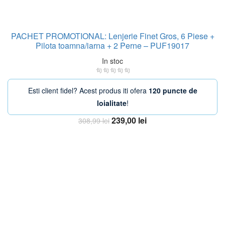
PACHET PROMOTIONAL: Lenjerie Finet Gros, 6 Piese +
Pilota toamna/iarna + 2 Perne – PUF19017
In stoc
Esti client fidel? Acest produs iti ofera
120 puncte de
loialitate
!
Prețul
Prețul
239,00
lei
308,99
lei
inițial
curent
Adauga in Cos
a
este:
fost:
239,00 lei.
308,99 lei.
OFERTA