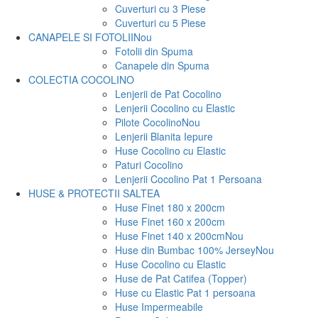
Cuverturi cu 3 Piese
Cuverturi cu 5 Piese
CANAPELE SI FOTOLII
Nou
Fotolii din Spuma
Canapele din Spuma
COLECTIA COCOLINO
Lenjerii de Pat Cocolino
Lenjerii Cocolino cu Elastic
Pilote Cocolino
Nou
Lenjerii Blanita Iepure
Huse Cocolino cu Elastic
Paturi Cocolino
Lenjerii Cocolino Pat 1 Persoana
HUSE & PROTECTII SALTEA
Huse Finet 180 x 200cm
Huse Finet 160 x 200cm
Huse Finet 140 x 200cm
Nou
Huse din Bumbac 100% Jersey
Nou
Huse Cocolino cu Elastic
Huse de Pat Catifea (Topper)
Huse cu Elastic Pat 1 persoana
Huse Impermeabile