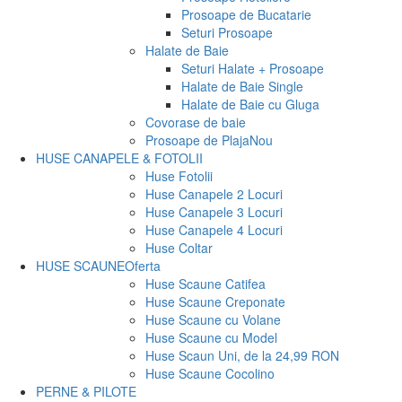
Prosoape de Bucatarie
Seturi Prosoape
Halate de Baie
Seturi Halate + Prosoape
Halate de Baie Single
Halate de Baie cu Gluga
Covorase de baie
Prosoape de Plaja
Nou
HUSE CANAPELE & FOTOLII
Huse Fotolii
Huse Canapele 2 Locuri
Huse Canapele 3 Locuri
Huse Canapele 4 Locuri
Huse Coltar
HUSE SCAUNE
Oferta
Huse Scaune Catifea
Huse Scaune Creponate
Huse Scaune cu Volane
Huse Scaune cu Model
Huse Scaun Uni, de la 24,99 RON
Huse Scaune Cocolino
PERNE & PILOTE