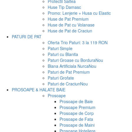
Protectii Saltea
Huse Tip Damasc
Promo: Lenjerie + Husa cu Elastic
Huse de Pat Premium
Huse de Pat cu Volanase
Huse de Pat de Craciun
PATURI DE PAT
Oferta Trio Paturi: 3 la 119 RON
Paturi Simple
Paturi cu Blanita
Paturi Groase cu Bordura
Nou
Blana Artificiala Nurca
Nou
Paturi de Pat Premium
Paturi Grofate
Paturi de Craciun
Nou
PROSOAPE & HALATE BAIE
Prosoape
Prosoape de Baie
Prosoape Premium
Prosoape de Corp
Prosoape de Fata
Prosoape de Maini
Prosoape Hoteliere