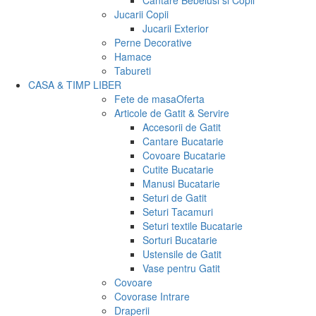
Cantare Bebelusi si Copii
Jucarii Copii
Jucarii Exterior
Perne Decorative
Hamace
Tabureti
CASA & TIMP LIBER
Fete de masa
Oferta
Articole de Gatit & Servire
Accesorii de Gatit
Cantare Bucatarie
Covoare Bucatarie
Cutite Bucatarie
Manusi Bucatarie
Seturi de Gatit
Seturi Tacamuri
Seturi textile Bucatarie
Sorturi Bucatarie
Ustensile de Gatit
Vase pentru Gatit
Covoare
Covorase Intrare
Draperii