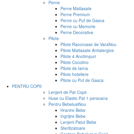
Perne
Perne Matlasate
Perne Premium
Perne cu Puf de Gasca
Perne cu Memorie
Perne Decorative
Pilote
Pilote Racoroase de Vara
Nou
Pilote Matlasate Antialergice
Pilote 4 Anotimpuri
Pilote Cocolino
Pilote de Iarna
Pilote hoteliere
Pilote cu Puf de Gasca
PENTRU COPII
Lenjerii de Pat Copii
Huse cu Elastic Pat 1 persoana
Pentru Bebelusi
Nou
Hranire Bebe
Ingrijire Bebe
Lenjerii Patut Bebe
Sterilizatoare