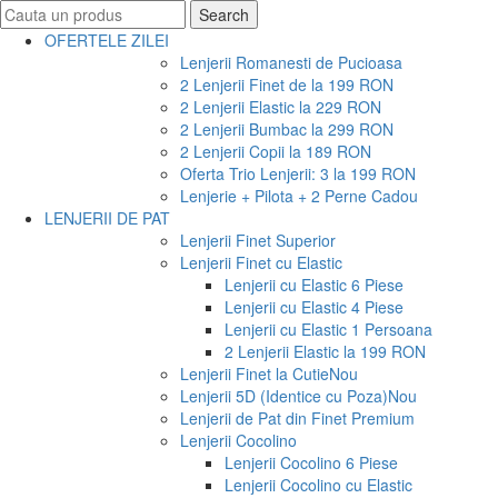
Search
Search
for:
OFERTELE ZILEI
Lenjerii Romanesti de Pucioasa
2 Lenjerii Finet de la 199 RON
2 Lenjerii Elastic la 229 RON
2 Lenjerii Bumbac la 299 RON
2 Lenjerii Copii la 189 RON
Oferta Trio Lenjerii: 3 la 199 RON
Lenjerie + Pilota + 2 Perne Cadou
LENJERII DE PAT
Lenjerii Finet Superior
Lenjerii Finet cu Elastic
Lenjerii cu Elastic 6 Piese
Lenjerii cu Elastic 4 Piese
Lenjerii cu Elastic 1 Persoana
2 Lenjerii Elastic la 199 RON
Lenjerii Finet la Cutie
Nou
Lenjerii 5D (Identice cu Poza)
Nou
Lenjerii de Pat din Finet Premium
Lenjerii Cocolino
Lenjerii Cocolino 6 Piese
Lenjerii Cocolino cu Elastic