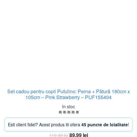
Set cadou pentru copii Pufulino: Perna + Pătură 180cm x
105cm – Pink Strawberry – PUF155404
In stoc
Esti client fidel? Acest produs iti ofera
45 puncte de loialitate
!
Prețul
Prețul
89,99
lei
119,99
lei