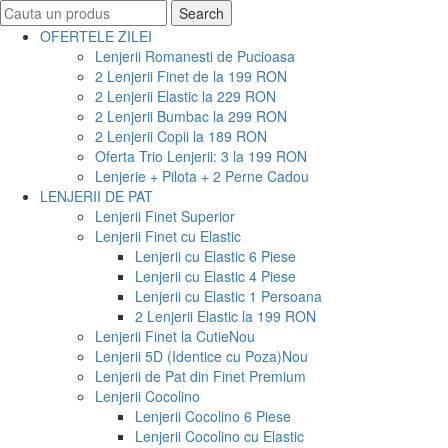
Search
Search
for:
OFERTELE ZILEI
Lenjerii Romanesti de Pucioasa
2 Lenjerii Finet de la 199 RON
2 Lenjerii Elastic la 229 RON
2 Lenjerii Bumbac la 299 RON
2 Lenjerii Copii la 189 RON
Oferta Trio Lenjerii: 3 la 199 RON
Lenjerie + Pilota + 2 Perne Cadou
LENJERII DE PAT
Lenjerii Finet Superior
Lenjerii Finet cu Elastic
Lenjerii cu Elastic 6 Piese
Lenjerii cu Elastic 4 Piese
Lenjerii cu Elastic 1 Persoana
2 Lenjerii Elastic la 199 RON
Lenjerii Finet la Cutie
Nou
Lenjerii 5D (Identice cu Poza)
Nou
Lenjerii de Pat din Finet Premium
Lenjerii Cocolino
Lenjerii Cocolino 6 Piese
Lenjerii Cocolino cu Elastic