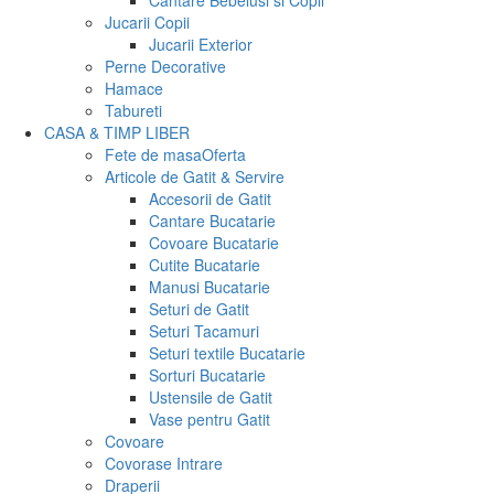
Cantare Bebelusi si Copii
Jucarii Copii
Jucarii Exterior
Perne Decorative
Hamace
Tabureti
CASA & TIMP LIBER
Fete de masa
Oferta
Articole de Gatit & Servire
Accesorii de Gatit
Cantare Bucatarie
Covoare Bucatarie
Cutite Bucatarie
Manusi Bucatarie
Seturi de Gatit
Seturi Tacamuri
Seturi textile Bucatarie
Sorturi Bucatarie
Ustensile de Gatit
Vase pentru Gatit
Covoare
Covorase Intrare
Draperii