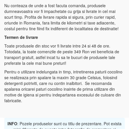
Nu conteaza de unde a fost facuta comanda, produsele
dumneavoastra vor fi impachetate cu grija si livrate in cel mai
scurt timp. Profita de livrare rapida si sigura, prin curier rapid,
oriunde in Romania, fara limita de kilometri si taxe adiacente,
costul pentru tine fiind fix indiferent de localitatea de destinatie!
Termen de livrare
Toate produsele din stoc vor fi livrate intre 24 si 48 de ore.
Totodata, la toate comenzile de peste 349 Ron vei beneficia de
transport gratuit, astfel incat tu sa te bucuri de produsele tale
preferate la cele mai bune preturi!
Pentru o utilizare indelungata in timp, intretinerea paturii cocolino
se realizeaza prin spalare la maxim 30 grade Celsius, folosind
detergenti potriviti, care nu contin inalbitori. Se recomanda
spalarea oricarei paturi cocolino inainte de prima utilizare din
motive de igiena si pentru indepartarea excesului de culoare din
fabricatie.
INFO
: Pozele produselor sunt cu titlu de prezentare. Pot exista