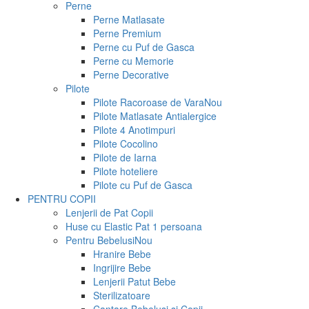
Perne
Perne Matlasate
Perne Premium
Perne cu Puf de Gasca
Perne cu Memorie
Perne Decorative
Pilote
Pilote Racoroase de Vara
Nou
Pilote Matlasate Antialergice
Pilote 4 Anotimpuri
Pilote Cocolino
Pilote de Iarna
Pilote hoteliere
Pilote cu Puf de Gasca
PENTRU COPII
Lenjerii de Pat Copii
Huse cu Elastic Pat 1 persoana
Pentru Bebelusi
Nou
Hranire Bebe
Ingrijire Bebe
Lenjerii Patut Bebe
Sterilizatoare