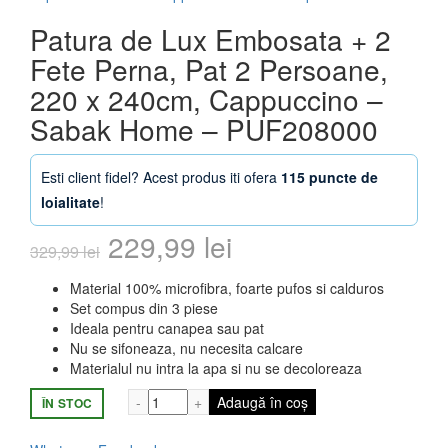
Patura de Lux Embosata + 2
Fete Perna, Pat 2 Persoane,
220 x 240cm, Cappuccino –
Sabak Home – PUF208000
Esti client fidel? Acest produs iti ofera
115 puncte de
loialitate
!
Prețul
Prețul
229,99
lei
329,99
lei
inițial
curent
Material 100% microfibra, foarte pufos si calduros
Set compus din 3 piese
a
este:
Ideala pentru canapea sau pat
Nu se sifoneaza, nu necesita calcare
fost:
229,99 lei.
Materialul nu intra la apa si nu se decoloreaza
329,99 lei.
Cantitate Patura de Lux Embosata + 2 F
Adaugă în coș
ÎN STOC