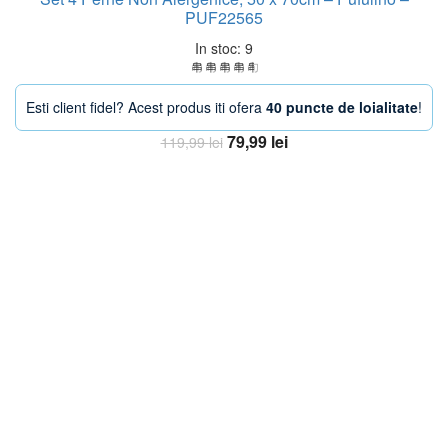
PUF22565
In stoc: 9
Esti client fidel? Acest produs iti ofera
40 puncte de loialitate
!
Prețul
Prețul
79,99
lei
119,99
lei
inițial
curent
Adaugă în coș
a
este:
fost:
79,99 lei.
119,99 lei.