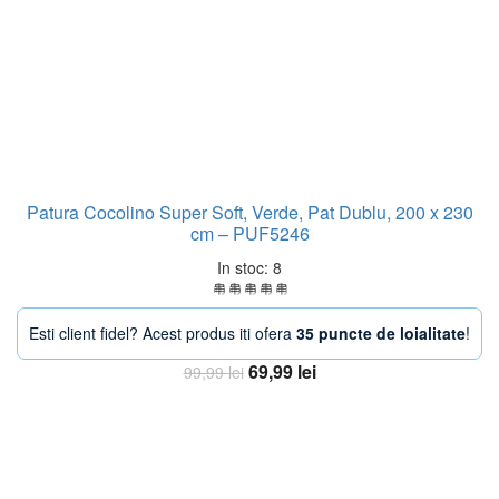
Patura Cocolino Super Soft, Verde, Pat Dublu, 200 x 230
cm – PUF5246
In stoc: 8
Esti client fidel? Acest produs iti ofera
35 puncte de loialitate
!
Prețul
Prețul
69,99
lei
99,99
lei
inițial
curent
Adaugă în coș
a
este:
fost:
69,99 lei.
99,99 lei.
-40%