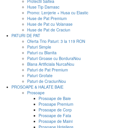
Protectii Saltea
Huse Tip Damasc
Promo: Lenjerie + Husa cu Elastic
Huse de Pat Premium
Huse de Pat cu Volanase
Huse de Pat de Craciun
PATURI DE PAT
Oferta Trio Paturi: 3 la 119 RON
Paturi Simple
Paturi cu Blanita
Paturi Groase cu Bordura
Nou
Blana Artificiala Nurca
Nou
Paturi de Pat Premium
Paturi Grofate
Paturi de Craciun
Nou
PROSOAPE & HALATE BAIE
Prosoape
Prosoape de Baie
Prosoape Premium
Prosoape de Corp
Prosoape de Fata
Prosoape de Maini
Prosoape Hoteliere