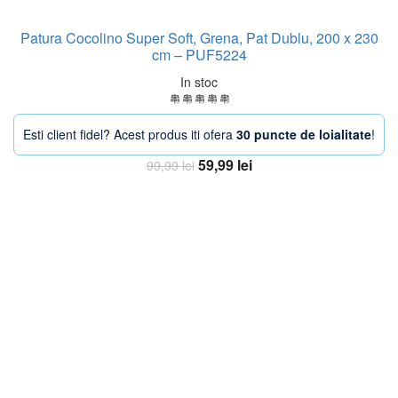
Patura Cocolino Super Soft, Grena, Pat Dublu, 200 x 230
cm – PUF5224
In stoc
Esti client fidel? Acest produs iti ofera
30 puncte de loialitate
!
Prețul
Prețul
59,99
lei
99,99
lei
inițial
curent
Adaugă în coș
a
este:
fost:
59,99 lei.
99,99 lei.
-40%