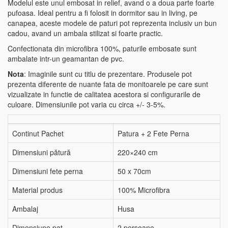
Modelul este unul embosat in relief, avand o a doua parte foarte
pufoasa. Ideal pentru a fi folosit in dormitor sau in living, pe
canapea, aceste modele de paturi pot reprezenta inclusiv un bun
cadou, avand un ambala stilizat si foarte practic.
Confectionata din microfibra 100%, paturile embosate sunt
ambalate intr-un geamantan de pvc.
Nota
: Imaginile sunt cu titlu de prezentare. Produsele pot
prezenta diferente de nuante fata de monitoarele pe care sunt
vizualizate in functie de calitatea acestora si configurarile de
culoare. Dimensiunile pot varia cu circa +/- 3-5%.
Continut Pachet
Patura + 2 Fete Perna
Dimensiuni pătură
220×240 cm
Dimensiuni fete perna
50 x 70cm
Material produs
100% Microfibra
Ambalaj
Husa
Dimensiune pat
2 persoane