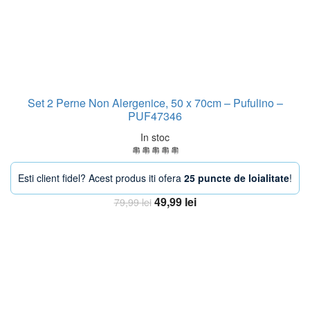
Set 2 Perne Non Alergenice, 50 x 70cm – Pufulino –
PUF47346
In stoc
Esti client fidel? Acest produs iti ofera
25 puncte de loialitate
!
Prețul
Prețul
49,99
lei
79,99
lei
inițial
curent
Adaugă în coș
a
este:
fost:
49,99 lei.
79,99 lei.
-33%