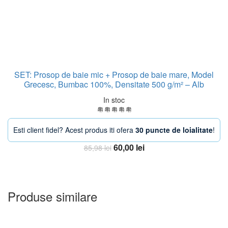
SET: Prosop de baie mic + Prosop de baie mare, Model
Grecesc, Bumbac 100%, Densitate 500 g/m² – Alb
In stoc
Esti client fidel? Acest produs iti ofera
30 puncte de loialitate
!
Prețul
Prețul
60,00
lei
85,98
lei
inițial
curent
Adauga in Cos
a
este:
fost:
60,00 lei.
85,98 lei.
Produse similare
-40%