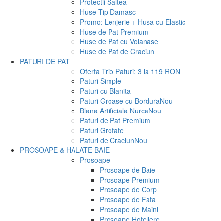
Protectii Saltea
Huse Tip Damasc
Promo: Lenjerie + Husa cu Elastic
Huse de Pat Premium
Huse de Pat cu Volanase
Huse de Pat de Craciun
PATURI DE PAT
Oferta Trio Paturi: 3 la 119 RON
Paturi Simple
Paturi cu Blanita
Paturi Groase cu Bordura
Nou
Blana Artificiala Nurca
Nou
Paturi de Pat Premium
Paturi Grofate
Paturi de Craciun
Nou
PROSOAPE & HALATE BAIE
Prosoape
Prosoape de Baie
Prosoape Premium
Prosoape de Corp
Prosoape de Fata
Prosoape de Maini
Prosoape Hoteliere