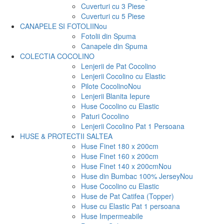
Cuverturi cu 3 Piese
Cuverturi cu 5 Piese
CANAPELE SI FOTOLII
Nou
Fotolii din Spuma
Canapele din Spuma
COLECTIA COCOLINO
Lenjerii de Pat Cocolino
Lenjerii Cocolino cu Elastic
Pilote Cocolino
Nou
Lenjerii Blanita Iepure
Huse Cocolino cu Elastic
Paturi Cocolino
Lenjerii Cocolino Pat 1 Persoana
HUSE & PROTECTII SALTEA
Huse Finet 180 x 200cm
Huse Finet 160 x 200cm
Huse Finet 140 x 200cm
Nou
Huse din Bumbac 100% Jersey
Nou
Huse Cocolino cu Elastic
Huse de Pat Catifea (Topper)
Huse cu Elastic Pat 1 persoana
Huse Impermeabile