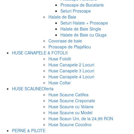
Prosoape de Bucatarie
Seturi Prosoape
Halate de Baie
Seturi Halate + Prosoape
Halate de Baie Single
Halate de Baie cu Gluga
Covorase de baie
Prosoape de Plaja
Nou
HUSE CANAPELE & FOTOLII
Huse Fotolii
Huse Canapele 2 Locuri
Huse Canapele 3 Locuri
Huse Canapele 4 Locuri
Huse Coltar
HUSE SCAUNE
Oferta
Huse Scaune Catifea
Huse Scaune Creponate
Huse Scaune cu Volane
Huse Scaune cu Model
Huse Scaun Uni, de la 24,99 RON
Huse Scaune Cocolino
PERNE & PILOTE