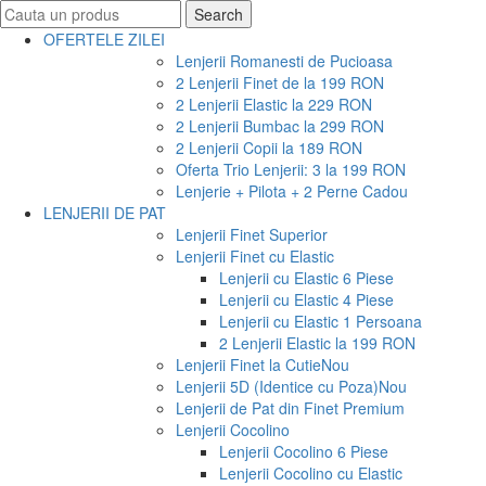
Search
Search
for:
OFERTELE ZILEI
Lenjerii Romanesti de Pucioasa
2 Lenjerii Finet de la 199 RON
2 Lenjerii Elastic la 229 RON
2 Lenjerii Bumbac la 299 RON
2 Lenjerii Copii la 189 RON
Oferta Trio Lenjerii: 3 la 199 RON
Lenjerie + Pilota + 2 Perne Cadou
LENJERII DE PAT
Lenjerii Finet Superior
Lenjerii Finet cu Elastic
Lenjerii cu Elastic 6 Piese
Lenjerii cu Elastic 4 Piese
Lenjerii cu Elastic 1 Persoana
2 Lenjerii Elastic la 199 RON
Lenjerii Finet la Cutie
Nou
Lenjerii 5D (Identice cu Poza)
Nou
Lenjerii de Pat din Finet Premium
Lenjerii Cocolino
Lenjerii Cocolino 6 Piese
Lenjerii Cocolino cu Elastic