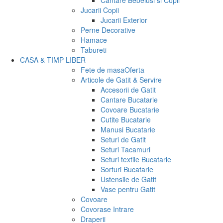
Cantare Bebelusi si Copii
Jucarii Copii
Jucarii Exterior
Perne Decorative
Hamace
Tabureti
CASA & TIMP LIBER
Fete de masa
Oferta
Articole de Gatit & Servire
Accesorii de Gatit
Cantare Bucatarie
Covoare Bucatarie
Cutite Bucatarie
Manusi Bucatarie
Seturi de Gatit
Seturi Tacamuri
Seturi textile Bucatarie
Sorturi Bucatarie
Ustensile de Gatit
Vase pentru Gatit
Covoare
Covorase Intrare
Draperii