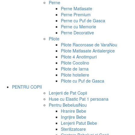
Perne
Perne Matlasate
Perne Premium
Perne cu Puf de Gasca
Perne cu Memorie
Perne Decorative
Pilote
Pilote Racoroase de Vara
Nou
Pilote Matlasate Antialergice
Pilote 4 Anotimpuri
Pilote Cocolino
Pilote de Iarna
Pilote hoteliere
Pilote cu Puf de Gasca
PENTRU COPII
Lenjerii de Pat Copii
Huse cu Elastic Pat 1 persoana
Pentru Bebelusi
Nou
Hranire Bebe
Ingrijire Bebe
Lenjerii Patut Bebe
Sterilizatoare