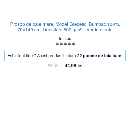
Prosop de baie mare, Model Grecesc, Bumbac 100%,
70×140 cm, Densitate 500 g/m² – Verde menta
In stoc
Esti client fidel? Acest produs iti ofera
22 puncte de loialitate
!
Prețul
Prețul
44,99
lei
55,99
lei
inițial
curent
Adaugă în coș
a
este:
fost:
44,99 lei.
55,99 lei.
-27%