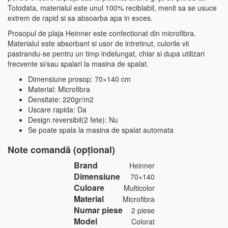
Totodata, materialul este unul 100% reciblabil, menit sa se usuce
extrem de rapid si sa absoarba apa in exces.
Prosopul de plaja Heinner este confectionat din microfibra.
Materialul este absorbant si usor de intretinut, culorile vii
pastrandu-se pentru un timp indelungat, chiar si dupa utilizari
frecvente si/sau spalari la masina de spalat.
Dimensiune prosop: 70×140 cm
Material: Microfibra
Densitate: 220gr/m2
Uscare rapida: Da
Design reversibil(2 fete): Nu
Se poate spala la masina de spalat automata
Note comandă (opțional)
Brand
Heinner
Dimensiune
70×140
Culoare
Multicolor
Material
Microfibra
Numar piese
2 piese
Model
Colorat