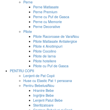
Perne
Perne Matlasate
Perne Premium
Perne cu Puf de Gasca
Perne cu Memorie
Perne Decorative
Pilote
Pilote Racoroase de Vara
Nou
Pilote Matlasate Antialergice
Pilote 4 Anotimpuri
Pilote Cocolino
Pilote de Iarna
Pilote hoteliere
Pilote cu Puf de Gasca
PENTRU COPII
Lenjerii de Pat Copii
Huse cu Elastic Pat 1 persoana
Pentru Bebelusi
Nou
Hranire Bebe
Ingrijire Bebe
Lenjerii Patut Bebe
Sterilizatoare