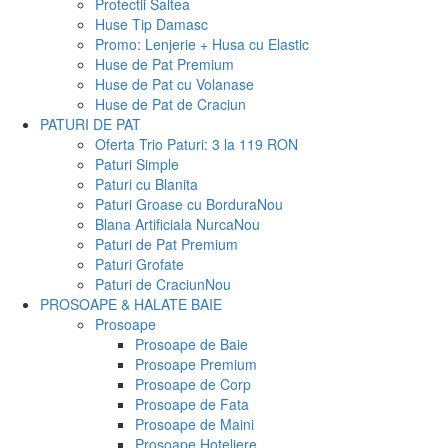
Protectii Saltea
Huse Tip Damasc
Promo: Lenjerie + Husa cu Elastic
Huse de Pat Premium
Huse de Pat cu Volanase
Huse de Pat de Craciun
PATURI DE PAT
Oferta Trio Paturi: 3 la 119 RON
Paturi Simple
Paturi cu Blanita
Paturi Groase cu Bordura
Nou
Blana Artificiala Nurca
Nou
Paturi de Pat Premium
Paturi Grofate
Paturi de Craciun
Nou
PROSOAPE & HALATE BAIE
Prosoape
Prosoape de Baie
Prosoape Premium
Prosoape de Corp
Prosoape de Fata
Prosoape de Maini
Prosoape Hoteliere