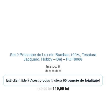
Set 2 Prosoape de Lux din Bumbac 100%, Tesatura
Jacquard, Hobby – Bej – PUF8668
In stoc: 6
Esti client fidel? Acest produs iti ofera
60 puncte de loialitate
!
Prețul
Prețul
119,99
lei
149,99
lei
inițial
curent
Adaugă în coș
a
este:
fost:
119,99 lei.