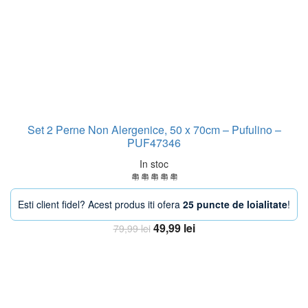
Set 2 Perne Non Alergenice, 50 x 70cm – Pufulino –
PUF47346
In stoc
Esti client fidel? Acest produs iti ofera
25 puncte de loialitate
!
Prețul
Prețul
49,99
lei
79,99
lei
inițial
curent
Adaugă în coș
a
este:
fost:
49,99 lei.
79,99 lei.
-33%