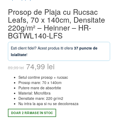
Prosop de Plaja cu Rucsac
Leafs, 70 x 140cm, Densitate
220g/m² – Heinner – HR-
BGTWL140-LFS
Esti client fidel? Acest produs iti ofera
37 puncte de
loialitate
!
Prețul
Prețul
74,99
lei
89,99
lei
inițial
curent
Setul contine prosop + rucsac
Prosop mare: 70 x 140cm
a
este:
Putere mare de absorbtie
Material: Microfibra
fost:
74,99 lei.
Densitate mare: 220 gr/m2
Nu intra la apa si nu se decoloreaza
89,99 lei.
DOAR 2 RĂMASE ÎN STOC