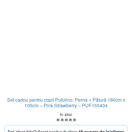
Set cadou pentru copii Pufulino: Perna + Pătură 180cm x
105cm – Pink Strawberry – PUF155404
In stoc
Esti client fidel? Acest produs iti ofera
45 puncte de loialitate
!