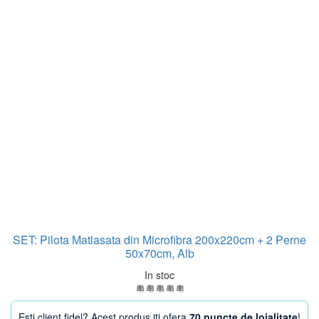
SET: Pilota Matlasata din Microfibra 200x220cm + 2 Perne
50x70cm, Alb
In stoc
Esti client fidel? Acest produs iti ofera
70 puncte de loialitate
!