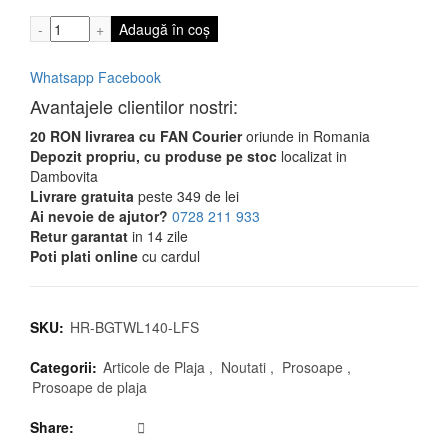
Cantitate Prosop de Plaja cu Rucsac Leafs, 70 x 140c
Adaugă în coș
Whatsapp
Facebook
Avantajele clientilor nostri:
20 RON livrarea cu FAN Courier
oriunde in Romania
Depozit propriu, cu produse pe stoc
localizat in
Dambovita
Livrare gratuita
peste 349 de lei
Ai nevoie de ajutor?
0728 211 933
Retur garantat
in 14 zile
Poti plati online
cu cardul
SKU:
HR-BGTWL140-LFS
Categorii:
Articole de Plaja
,
Noutati
,
Prosoape
,
Prosoape de plaja
Share