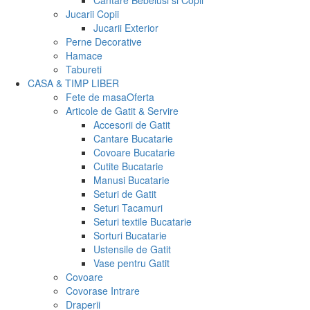
Cantare Bebelusi si Copii
Jucarii Copii
Jucarii Exterior
Perne Decorative
Hamace
Tabureti
CASA & TIMP LIBER
Fete de masa
Oferta
Articole de Gatit & Servire
Accesorii de Gatit
Cantare Bucatarie
Covoare Bucatarie
Cutite Bucatarie
Manusi Bucatarie
Seturi de Gatit
Seturi Tacamuri
Seturi textile Bucatarie
Sorturi Bucatarie
Ustensile de Gatit
Vase pentru Gatit
Covoare
Covorase Intrare
Draperii