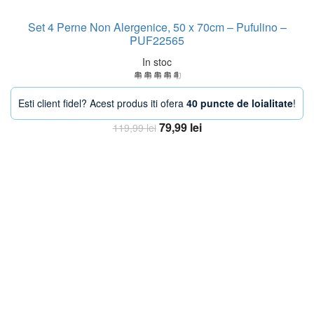
Set 4 Perne Non Alergenice, 50 x 70cm – Pufulino –
PUF22565
In stoc
Esti client fidel? Acest produs iti ofera
40 puncte de loialitate
!
Prețul
Prețul
79,99
lei
119,99
lei
inițial
curent
Adaugă în coș
a
este:
fost:
79,99 lei.
119,99 lei.