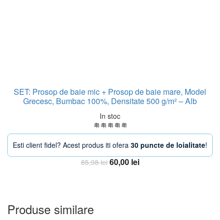
SET: Prosop de baie mic + Prosop de baie mare, Model
Grecesc, Bumbac 100%, Densitate 500 g/m² – Alb
In stoc
Esti client fidel? Acest produs iti ofera
30 puncte de loialitate
!
Prețul
Prețul
60,00
lei
85,98
lei
inițial
curent
Adauga in Cos
a
este:
fost:
60,00 lei.
85,98 lei.
Produse similare