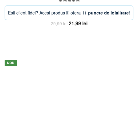
Esti client fidel? Acest produs iti ofera
11 puncte de loialitate
!
Prețul
Prețul
21,99
lei
29,99
lei
inițial
curent
Adaugă în coș
a
este:
fost:
21,99 lei.
29,99 lei.
-20%
NOU