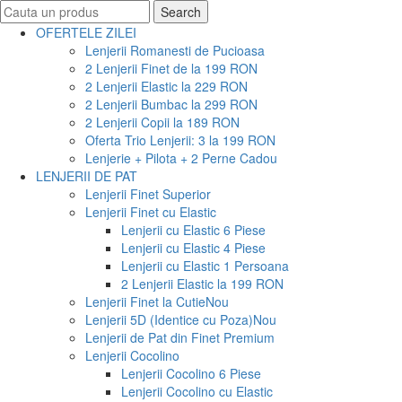
Search
Search
for:
OFERTELE ZILEI
Lenjerii Romanesti de Pucioasa
2 Lenjerii Finet de la 199 RON
2 Lenjerii Elastic la 229 RON
2 Lenjerii Bumbac la 299 RON
2 Lenjerii Copii la 189 RON
Oferta Trio Lenjerii: 3 la 199 RON
Lenjerie + Pilota + 2 Perne Cadou
LENJERII DE PAT
Lenjerii Finet Superior
Lenjerii Finet cu Elastic
Lenjerii cu Elastic 6 Piese
Lenjerii cu Elastic 4 Piese
Lenjerii cu Elastic 1 Persoana
2 Lenjerii Elastic la 199 RON
Lenjerii Finet la Cutie
Nou
Lenjerii 5D (Identice cu Poza)
Nou
Lenjerii de Pat din Finet Premium
Lenjerii Cocolino
Lenjerii Cocolino 6 Piese
Lenjerii Cocolino cu Elastic