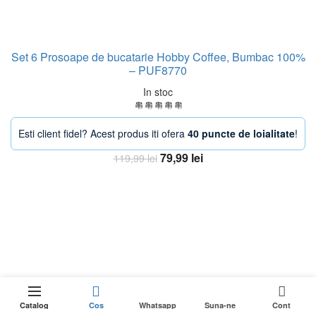
Set 6 Prosoape de bucatarie Hobby Coffee, Bumbac 100%
– PUF8770
In stoc
Esti client fidel? Acest produs iti ofera
40 puncte de loialitate
!
Prețul
Prețul
79,99
lei
119,99
lei
inițial
curent
Adaugă în coș
a
este:
fost:
79,99 lei.
119,99 lei.
-11%
0
DOAR 2
Cantitate Prosop de Plaja cu Rucsac Leafs, 
Adaugă în coș
RĂMASE
țul
Catalog
Cos
Whatsapp
Suna-ne
Cont
ÎN STOC