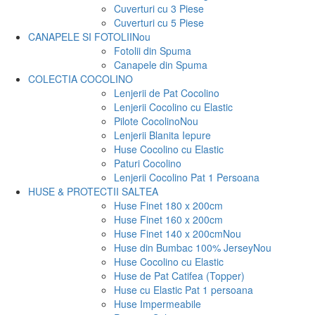
Cuverturi cu 3 Piese
Cuverturi cu 5 Piese
CANAPELE SI FOTOLII
Nou
Fotolii din Spuma
Canapele din Spuma
COLECTIA COCOLINO
Lenjerii de Pat Cocolino
Lenjerii Cocolino cu Elastic
Pilote Cocolino
Nou
Lenjerii Blanita Iepure
Huse Cocolino cu Elastic
Paturi Cocolino
Lenjerii Cocolino Pat 1 Persoana
HUSE & PROTECTII SALTEA
Huse Finet 180 x 200cm
Huse Finet 160 x 200cm
Huse Finet 140 x 200cm
Nou
Huse din Bumbac 100% Jersey
Nou
Huse Cocolino cu Elastic
Huse de Pat Catifea (Topper)
Huse cu Elastic Pat 1 persoana
Huse Impermeabile