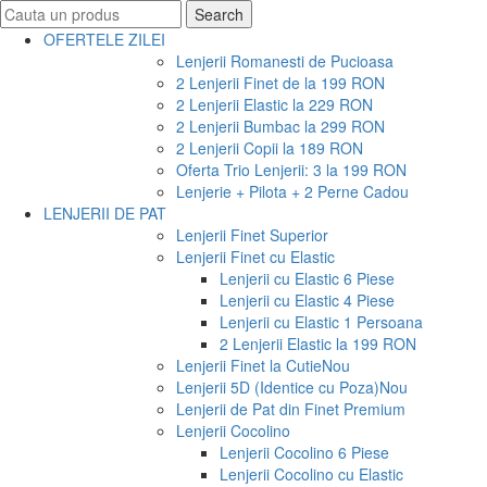
Search
Search
for:
OFERTELE ZILEI
Lenjerii Romanesti de Pucioasa
2 Lenjerii Finet de la 199 RON
2 Lenjerii Elastic la 229 RON
2 Lenjerii Bumbac la 299 RON
2 Lenjerii Copii la 189 RON
Oferta Trio Lenjerii: 3 la 199 RON
Lenjerie + Pilota + 2 Perne Cadou
LENJERII DE PAT
Lenjerii Finet Superior
Lenjerii Finet cu Elastic
Lenjerii cu Elastic 6 Piese
Lenjerii cu Elastic 4 Piese
Lenjerii cu Elastic 1 Persoana
2 Lenjerii Elastic la 199 RON
Lenjerii Finet la Cutie
Nou
Lenjerii 5D (Identice cu Poza)
Nou
Lenjerii de Pat din Finet Premium
Lenjerii Cocolino
Lenjerii Cocolino 6 Piese
Lenjerii Cocolino cu Elastic