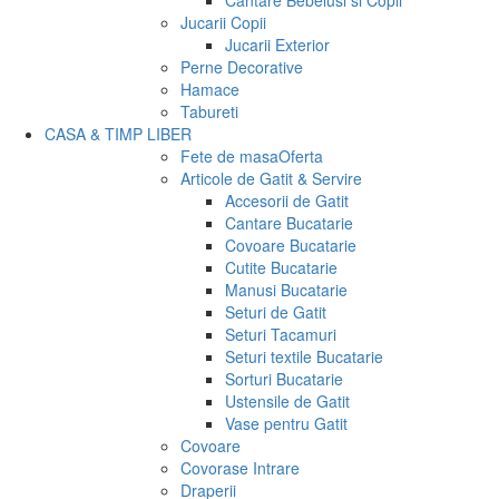
Cantare Bebelusi si Copii
Jucarii Copii
Jucarii Exterior
Perne Decorative
Hamace
Tabureti
CASA & TIMP LIBER
Fete de masa
Oferta
Articole de Gatit & Servire
Accesorii de Gatit
Cantare Bucatarie
Covoare Bucatarie
Cutite Bucatarie
Manusi Bucatarie
Seturi de Gatit
Seturi Tacamuri
Seturi textile Bucatarie
Sorturi Bucatarie
Ustensile de Gatit
Vase pentru Gatit
Covoare
Covorase Intrare
Draperii