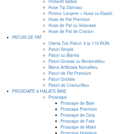
Protectii Saltea
Huse Tip Damasc
Promo: Lenjerie + Husa cu Elastic
Huse de Pat Premium
Huse de Pat cu Volanase
Huse de Pat de Craciun
PATURI DE PAT
Oferta Trio Paturi: 3 la 119 RON
Paturi Simple
Paturi cu Blanita
Paturi Groase cu Bordura
Nou
Blana Artificiala Nurca
Nou
Paturi de Pat Premium
Paturi Grofate
Paturi de Craciun
Nou
PROSOAPE & HALATE BAIE
Prosoape
Prosoape de Baie
Prosoape Premium
Prosoape de Corp
Prosoape de Fata
Prosoape de Maini
Prosoape Hoteliere