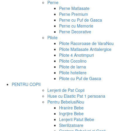
Perne
Perne Matlasate
Perne Premium
Perne cu Puf de Gasca
Perne cu Memorie
Perne Decorative
Pilote
Pilote Racoroase de Vara
Nou
Pilote Matlasate Antialergice
Pilote 4 Anotimpuri
Pilote Cocolino
Pilote de Iarna
Pilote hoteliere
Pilote cu Puf de Gasca
PENTRU COPII
Lenjerii de Pat Copii
Huse cu Elastic Pat 1 persoana
Pentru Bebelusi
Nou
Hranire Bebe
Ingrijire Bebe
Lenjerii Patut Bebe
Sterilizatoare