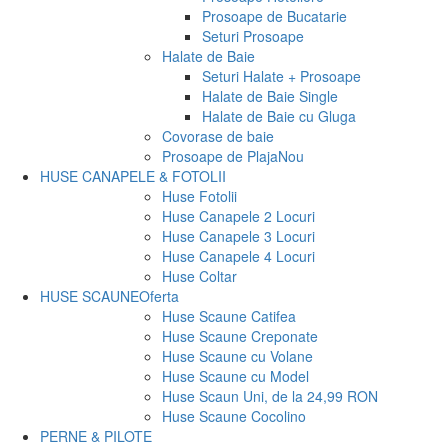
Prosoape de Bucatarie
Seturi Prosoape
Halate de Baie
Seturi Halate + Prosoape
Halate de Baie Single
Halate de Baie cu Gluga
Covorase de baie
Prosoape de Plaja
Nou
HUSE CANAPELE & FOTOLII
Huse Fotolii
Huse Canapele 2 Locuri
Huse Canapele 3 Locuri
Huse Canapele 4 Locuri
Huse Coltar
HUSE SCAUNE
Oferta
Huse Scaune Catifea
Huse Scaune Creponate
Huse Scaune cu Volane
Huse Scaune cu Model
Huse Scaun Uni, de la 24,99 RON
Huse Scaune Cocolino
PERNE & PILOTE