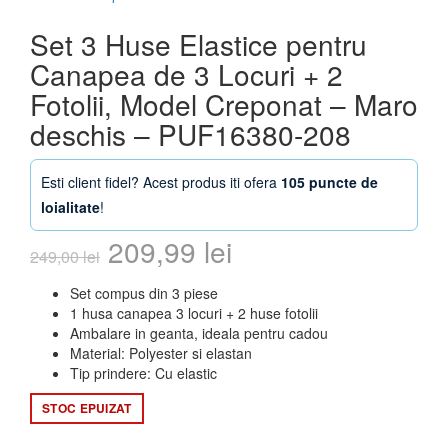
Set 3 Huse Elastice pentru
Canapea de 3 Locuri + 2
Fotolii, Model Creponat – Maro
deschis – PUF16380-208
Esti client fidel? Acest produs iti ofera
105 puncte de
loialitate
!
Prețul
Prețul
209,99
lei
249,00
lei
inițial
curent
Set compus din 3 piese
1 husa canapea 3 locuri + 2 huse fotolii
a
este:
Ambalare in geanta, ideala pentru cadou
Material: Polyester si elastan
fost:
209,99 lei.
Tip prindere: Cu elastic
249,00 lei.
STOC EPUIZAT