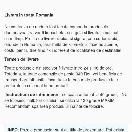
Livram in toata Romania
Nu conteaza de unde a fost facuta comanda, produsele
dumneavoastra vor fi impachetate cu grija si livrate in cel mai
scurt timp. Profita de livrare rapida si sigura, prin curier rapid,
oriunde in Romania, fara limita de kilometri si taxe adiacente,
costul pentru tine fiind fix indiferent de localitatea de destinatie!
Termen de livrare
Toate produsele din stoc vor fi livrate intre 24 si 48 de ore.
Totodata, la toate comenzile de peste 349 Ron vei beneficia de
transport gratuit, astfel incat tu sa te bucuri de produsele tale
preferate la cele mai bune preturi!
Instructiuni de intretinere:
- se spala automat la 40 grade; - NU
se folosesc inalbitori chimici - se calca la 130 grade MAXIM
Recomandam spalarea produsului inainte de folosire.
INFO
: Pozele produselor sunt cu titlu de prezentare. Pot exista