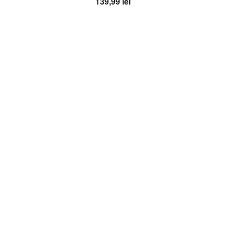
139,99
lei
Adaugă în coș
OFERTA