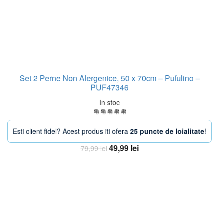
Set 2 Perne Non Alergenice, 50 x 70cm – Pufulino –
PUF47346
In stoc
Esti client fidel? Acest produs iti ofera
25 puncte de loialitate
!
Prețul
Prețul
49,99
lei
79,99
lei
inițial
curent
Adaugă în coș
a
este:
fost:
49,99 lei.
79,99 lei.
-33%