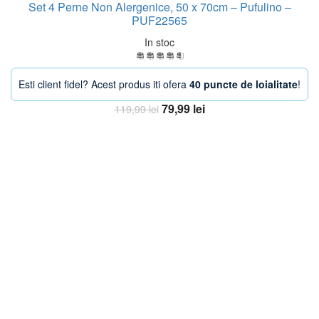
Set 4 Perne Non Alergenice, 50 x 70cm – Pufulino –
PUF22565
In stoc
Esti client fidel? Acest produs iti ofera
40 puncte de loialitate
!
Prețul
Prețul
79,99
lei
119,99
lei
inițial
curent
Adaugă în coș
a
este:
fost:
79,99 lei.
119,99 lei.