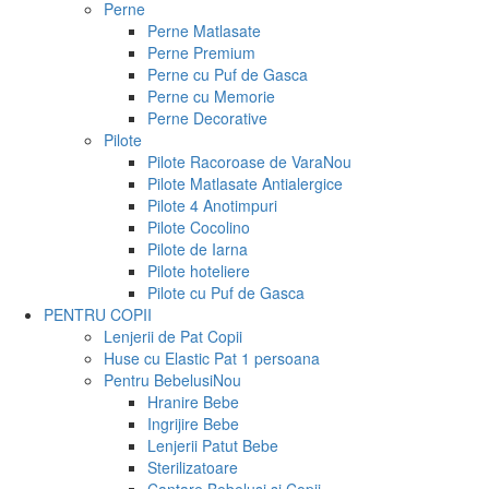
Perne
Perne Matlasate
Perne Premium
Perne cu Puf de Gasca
Perne cu Memorie
Perne Decorative
Pilote
Pilote Racoroase de Vara
Nou
Pilote Matlasate Antialergice
Pilote 4 Anotimpuri
Pilote Cocolino
Pilote de Iarna
Pilote hoteliere
Pilote cu Puf de Gasca
PENTRU COPII
Lenjerii de Pat Copii
Huse cu Elastic Pat 1 persoana
Pentru Bebelusi
Nou
Hranire Bebe
Ingrijire Bebe
Lenjerii Patut Bebe
Sterilizatoare