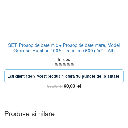
SET: Prosop de baie mic + Prosop de baie mare, Model
Grecesc, Bumbac 100%, Densitate 500 g/m² – Alb
In stoc
Esti client fidel? Acest produs iti ofera
30 puncte de loialitate
!
Prețul
Prețul
60,00
lei
85,98
lei
inițial
curent
Adauga in Cos
a
este:
fost:
60,00 lei.
85,98 lei.
Produse similare
-36%