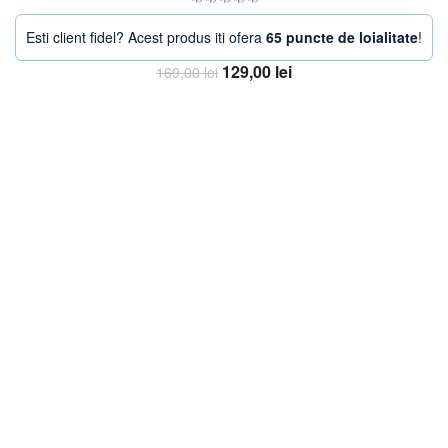
Esti client fidel? Acest produs iti ofera
65 puncte de loialitate
!
Prețul
Prețul
129,00
lei
169,00
lei
inițial
curent
Adaugă în coș
a
este:
fost:
129,00 lei.
169,00 lei.
-24%