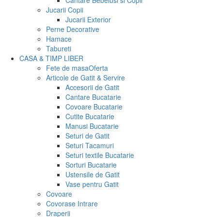
Cantare Bebelusi si Copii
Jucarii Copii
Jucarii Exterior
Perne Decorative
Hamace
Tabureti
CASA & TIMP LIBER
Fete de masa
Oferta
Articole de Gatit & Servire
Accesorii de Gatit
Cantare Bucatarie
Covoare Bucatarie
Cutite Bucatarie
Manusi Bucatarie
Seturi de Gatit
Seturi Tacamuri
Seturi textile Bucatarie
Sorturi Bucatarie
Ustensile de Gatit
Vase pentru Gatit
Covoare
Covorase Intrare
Draperii