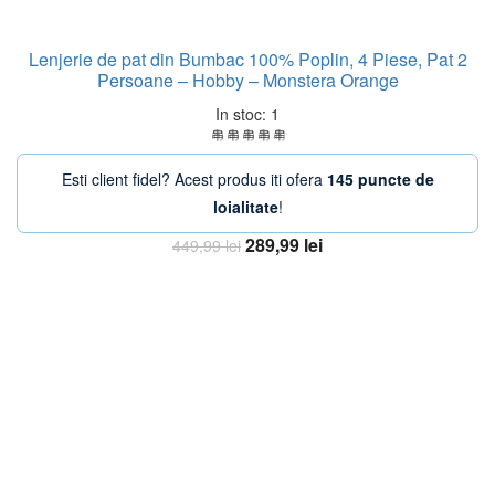
Lenjerie de pat din Bumbac 100% Poplin, 4 Piese, Pat 2
Persoane – Hobby – Monstera Orange
In stoc: 1
Esti client fidel? Acest produs iti ofera
145 puncte de
loialitate
!
Prețul
Prețul
289,99
lei
449,99
lei
inițial
curent
Adaugă în coș
a
este:
fost:
289,99 lei.
449,99 lei.
-24%