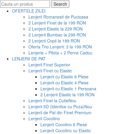
Search
Search
for:
OFERTELE ZILEI
Lenjerii Romanesti de Pucioasa
2 Lenjerii Finet de la 199 RON
2 Lenjerii Elastic la 229 RON
2 Lenjerii Bumbac la 299 RON
2 Lenjerii Copii la 189 RON
Oferta Trio Lenjerii: 3 la 199 RON
Lenjerie + Pilota + 2 Perne Cadou
LENJERII DE PAT
Lenjerii Finet Superior
Lenjerii Finet cu Elastic
Lenjerii cu Elastic 6 Piese
Lenjerii cu Elastic 4 Piese
Lenjerii cu Elastic 1 Persoana
2 Lenjerii Elastic la 199 RON
Lenjerii Finet la Cutie
Nou
Lenjerii 5D (Identice cu Poza)
Nou
Lenjerii de Pat din Finet Premium
Lenjerii Cocolino
Lenjerii Cocolino 6 Piese
Lenjerii Cocolino cu Elastic