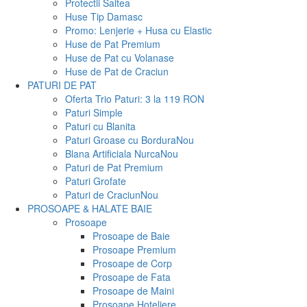
Protectii Saltea
Huse Tip Damasc
Promo: Lenjerie + Husa cu Elastic
Huse de Pat Premium
Huse de Pat cu Volanase
Huse de Pat de Craciun
PATURI DE PAT
Oferta Trio Paturi: 3 la 119 RON
Paturi Simple
Paturi cu Blanita
Paturi Groase cu Bordura
Nou
Blana Artificiala Nurca
Nou
Paturi de Pat Premium
Paturi Grofate
Paturi de Craciun
Nou
PROSOAPE & HALATE BAIE
Prosoape
Prosoape de Baie
Prosoape Premium
Prosoape de Corp
Prosoape de Fata
Prosoape de Maini
Prosoape Hoteliere