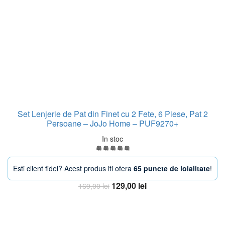
Set Lenjerie de Pat din Finet cu 2 Fete, 6 Piese, Pat 2
Persoane – JoJo Home – PUF9270+
In stoc
Esti client fidel? Acest produs iti ofera
65 puncte de loialitate
!
Prețul
Prețul
129,00
lei
169,00
lei
inițial
curent
Adaugă în coș
a
este:
fost:
129,00 lei.