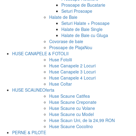
Prosoape de Bucatarie
Seturi Prosoape
Halate de Baie
Seturi Halate + Prosoape
Halate de Baie Single
Halate de Baie cu Gluga
Covorase de baie
Prosoape de Plaja
Nou
HUSE CANAPELE & FOTOLII
Huse Fotolii
Huse Canapele 2 Locuri
Huse Canapele 3 Locuri
Huse Canapele 4 Locuri
Huse Coltar
HUSE SCAUNE
Oferta
Huse Scaune Catifea
Huse Scaune Creponate
Huse Scaune cu Volane
Huse Scaune cu Model
Huse Scaun Uni, de la 24,99 RON
Huse Scaune Cocolino
PERNE & PILOTE