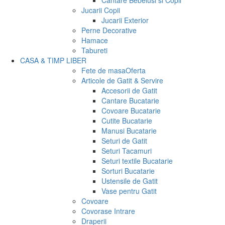
Cantare Bebelusi si Copii
Jucarii Copii
Jucarii Exterior
Perne Decorative
Hamace
Tabureti
CASA & TIMP LIBER
Fete de masa
Oferta
Articole de Gatit & Servire
Accesorii de Gatit
Cantare Bucatarie
Covoare Bucatarie
Cutite Bucatarie
Manusi Bucatarie
Seturi de Gatit
Seturi Tacamuri
Seturi textile Bucatarie
Sorturi Bucatarie
Ustensile de Gatit
Vase pentru Gatit
Covoare
Covorase Intrare
Draperii