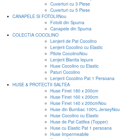
Cuverturi cu 3 Piese
Cuverturi cu 5 Piese
CANAPELE SI FOTOLII
Nou
Fotolii din Spuma
Canapele din Spuma
COLECTIA COCOLINO
Lenjerii de Pat Cocolino
Lenjerii Cocolino cu Elastic
Pilote Cocolino
Nou
Lenjerii Blanita Iepure
Huse Cocolino cu Elastic
Paturi Cocolino
Lenjerii Cocolino Pat 1 Persoana
HUSE & PROTECTII SALTEA
Huse Finet 180 x 200cm
Huse Finet 160 x 200cm
Huse Finet 140 x 200cm
Nou
Huse din Bumbac 100% Jersey
Nou
Huse Cocolino cu Elastic
Huse de Pat Catifea (Topper)
Huse cu Elastic Pat 1 persoana
Huse Impermeabile