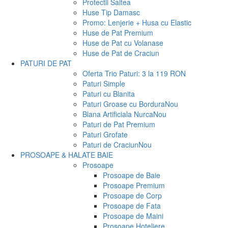
Protectii Saltea
Huse Tip Damasc
Promo: Lenjerie + Husa cu Elastic
Huse de Pat Premium
Huse de Pat cu Volanase
Huse de Pat de Craciun
PATURI DE PAT
Oferta Trio Paturi: 3 la 119 RON
Paturi Simple
Paturi cu Blanita
Paturi Groase cu Bordura
Nou
Blana Artificiala Nurca
Nou
Paturi de Pat Premium
Paturi Grofate
Paturi de Craciun
Nou
PROSOAPE & HALATE BAIE
Prosoape
Prosoape de Baie
Prosoape Premium
Prosoape de Corp
Prosoape de Fata
Prosoape de Maini
Prosoape Hoteliere