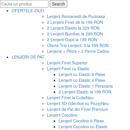
Search
Search
for:
OFERTELE ZILEI
Lenjerii Romanesti de Pucioasa
2 Lenjerii Finet de la 199 RON
2 Lenjerii Elastic la 229 RON
2 Lenjerii Bumbac la 299 RON
2 Lenjerii Copii la 189 RON
Oferta Trio Lenjerii: 3 la 199 RON
Lenjerie + Pilota + 2 Perne Cadou
LENJERII DE PAT
Lenjerii Finet Superior
Lenjerii Finet cu Elastic
Lenjerii cu Elastic 6 Piese
Lenjerii cu Elastic 4 Piese
Lenjerii cu Elastic 1 Persoana
2 Lenjerii Elastic la 199 RON
Lenjerii Finet la Cutie
Nou
Lenjerii 5D (Identice cu Poza)
Nou
Lenjerii de Pat din Finet Premium
Lenjerii Cocolino
Lenjerii Cocolino 6 Piese
Lenjerii Cocolino cu Elastic