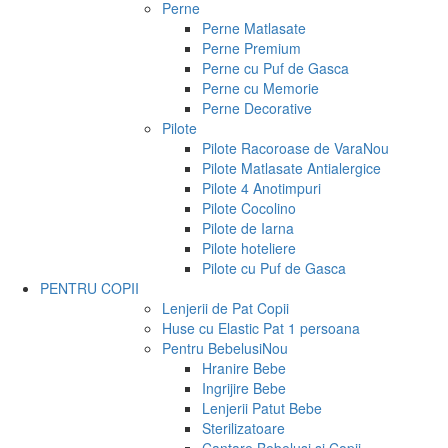
Perne
Perne Matlasate
Perne Premium
Perne cu Puf de Gasca
Perne cu Memorie
Perne Decorative
Pilote
Pilote Racoroase de Vara
Nou
Pilote Matlasate Antialergice
Pilote 4 Anotimpuri
Pilote Cocolino
Pilote de Iarna
Pilote hoteliere
Pilote cu Puf de Gasca
PENTRU COPII
Lenjerii de Pat Copii
Huse cu Elastic Pat 1 persoana
Pentru Bebelusi
Nou
Hranire Bebe
Ingrijire Bebe
Lenjerii Patut Bebe
Sterilizatoare