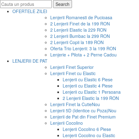
Search
Search
for:
OFERTELE ZILEI
Lenjerii Romanesti de Pucioasa
2 Lenjerii Finet de la 199 RON
2 Lenjerii Elastic la 229 RON
2 Lenjerii Bumbac la 299 RON
2 Lenjerii Copii la 189 RON
Oferta Trio Lenjerii: 3 la 199 RON
Lenjerie + Pilota + 2 Perne Cadou
LENJERII DE PAT
Lenjerii Finet Superior
Lenjerii Finet cu Elastic
Lenjerii cu Elastic 6 Piese
Lenjerii cu Elastic 4 Piese
Lenjerii cu Elastic 1 Persoana
2 Lenjerii Elastic la 199 RON
Lenjerii Finet la Cutie
Nou
Lenjerii 5D (Identice cu Poza)
Nou
Lenjerii de Pat din Finet Premium
Lenjerii Cocolino
Lenjerii Cocolino 6 Piese
Lenjerii Cocolino cu Elastic