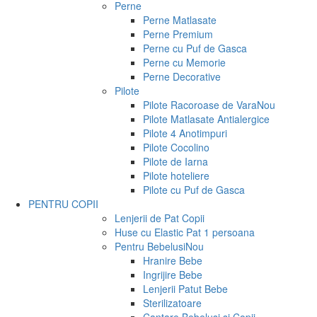
Perne
Perne Matlasate
Perne Premium
Perne cu Puf de Gasca
Perne cu Memorie
Perne Decorative
Pilote
Pilote Racoroase de Vara
Nou
Pilote Matlasate Antialergice
Pilote 4 Anotimpuri
Pilote Cocolino
Pilote de Iarna
Pilote hoteliere
Pilote cu Puf de Gasca
PENTRU COPII
Lenjerii de Pat Copii
Huse cu Elastic Pat 1 persoana
Pentru Bebelusi
Nou
Hranire Bebe
Ingrijire Bebe
Lenjerii Patut Bebe
Sterilizatoare