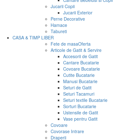
Cantare Bebelusi si Copii
Jucarii Copii
Jucarii Exterior
Perne Decorative
Hamace
Tabureti
CASA & TIMP LIBER
Fete de masa
Oferta
Articole de Gatit & Servire
Accesorii de Gatit
Cantare Bucatarie
Covoare Bucatarie
Cutite Bucatarie
Manusi Bucatarie
Seturi de Gatit
Seturi Tacamuri
Seturi textile Bucatarie
Sorturi Bucatarie
Ustensile de Gatit
Vase pentru Gatit
Covoare
Covorase Intrare
Draperii