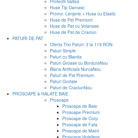
Protectii Saltea
Huse Tip Damasc
Promo: Lenjerie + Husa cu Elastic
Huse de Pat Premium
Huse de Pat cu Volanase
Huse de Pat de Craciun
PATURI DE PAT
Oferta Trio Paturi: 3 la 119 RON
Paturi Simple
Paturi cu Blanita
Paturi Groase cu Bordura
Nou
Blana Artificiala Nurca
Nou
Paturi de Pat Premium
Paturi Grofate
Paturi de Craciun
Nou
PROSOAPE & HALATE BAIE
Prosoape
Prosoape de Baie
Prosoape Premium
Prosoape de Corp
Prosoape de Fata
Prosoape de Maini
Prosoape Hoteliere