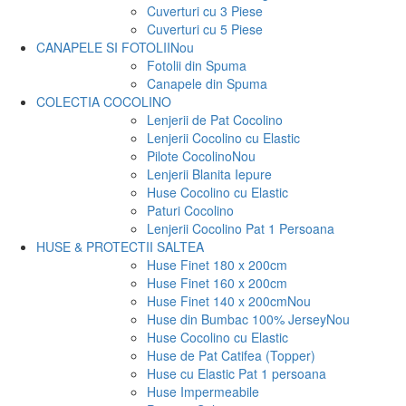
Cuverturi cu 3 Piese
Cuverturi cu 5 Piese
CANAPELE SI FOTOLII
Nou
Fotolii din Spuma
Canapele din Spuma
COLECTIA COCOLINO
Lenjerii de Pat Cocolino
Lenjerii Cocolino cu Elastic
Pilote Cocolino
Nou
Lenjerii Blanita Iepure
Huse Cocolino cu Elastic
Paturi Cocolino
Lenjerii Cocolino Pat 1 Persoana
HUSE & PROTECTII SALTEA
Huse Finet 180 x 200cm
Huse Finet 160 x 200cm
Huse Finet 140 x 200cm
Nou
Huse din Bumbac 100% Jersey
Nou
Huse Cocolino cu Elastic
Huse de Pat Catifea (Topper)
Huse cu Elastic Pat 1 persoana
Huse Impermeabile