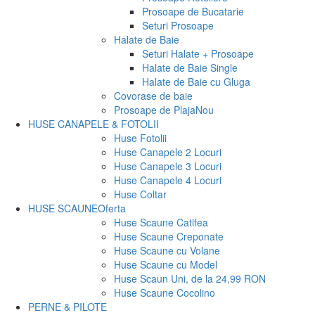
Prosoape de Bucatarie
Seturi Prosoape
Halate de Baie
Seturi Halate + Prosoape
Halate de Baie Single
Halate de Baie cu Gluga
Covorase de baie
Prosoape de Plaja
Nou
HUSE CANAPELE & FOTOLII
Huse Fotolii
Huse Canapele 2 Locuri
Huse Canapele 3 Locuri
Huse Canapele 4 Locuri
Huse Coltar
HUSE SCAUNE
Oferta
Huse Scaune Catifea
Huse Scaune Creponate
Huse Scaune cu Volane
Huse Scaune cu Model
Huse Scaun Uni, de la 24,99 RON
Huse Scaune Cocolino
PERNE & PILOTE