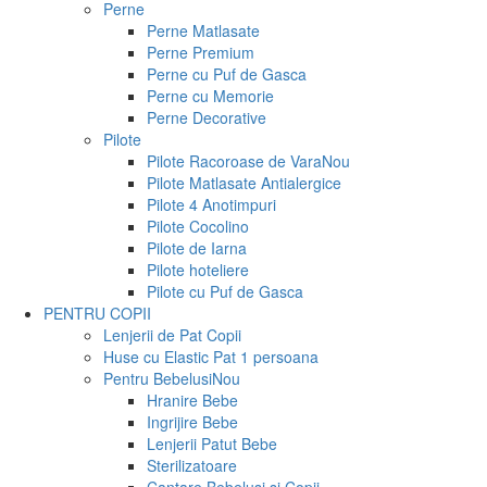
Perne
Perne Matlasate
Perne Premium
Perne cu Puf de Gasca
Perne cu Memorie
Perne Decorative
Pilote
Pilote Racoroase de Vara
Nou
Pilote Matlasate Antialergice
Pilote 4 Anotimpuri
Pilote Cocolino
Pilote de Iarna
Pilote hoteliere
Pilote cu Puf de Gasca
PENTRU COPII
Lenjerii de Pat Copii
Huse cu Elastic Pat 1 persoana
Pentru Bebelusi
Nou
Hranire Bebe
Ingrijire Bebe
Lenjerii Patut Bebe
Sterilizatoare