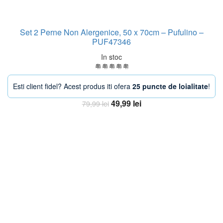
Set 2 Perne Non Alergenice, 50 x 70cm – Pufulino –
PUF47346
In stoc
Esti client fidel? Acest produs iti ofera
25 puncte de loialitate
!
Prețul
Prețul
49,99
lei
79,99
lei
inițial
curent
Adaugă în coș
a
este:
fost:
49,99 lei.
79,99 lei.
-33%