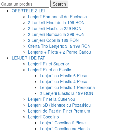
Search
Search
for:
OFERTELE ZILEI
Lenjerii Romanesti de Pucioasa
2 Lenjerii Finet de la 199 RON
2 Lenjerii Elastic la 229 RON
2 Lenjerii Bumbac la 299 RON
2 Lenjerii Copii la 189 RON
Oferta Trio Lenjerii: 3 la 199 RON
Lenjerie + Pilota + 2 Perne Cadou
LENJERII DE PAT
Lenjerii Finet Superior
Lenjerii Finet cu Elastic
Lenjerii cu Elastic 6 Piese
Lenjerii cu Elastic 4 Piese
Lenjerii cu Elastic 1 Persoana
2 Lenjerii Elastic la 199 RON
Lenjerii Finet la Cutie
Nou
Lenjerii 5D (Identice cu Poza)
Nou
Lenjerii de Pat din Finet Premium
Lenjerii Cocolino
Lenjerii Cocolino 6 Piese
Lenjerii Cocolino cu Elastic