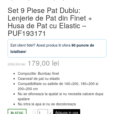
Set 9 Piese Pat Dublu:
Lenjerie de Pat din Finet +
Husa de Pat cu Elastic –
PUF193171
Esti client fidel? Acest produs iti ofera
90 puncte de
loialitate
!
Prețul
Prețul
179,00
lei
268,99
lei
inițial
curent
Compozitie: Bumbac finet
Cearceaf de pat cu elastic
a
este:
Compatibilitate cu saltele de 160×200, 180×200 si
200×200 cm
fost:
179,00 lei.
Nu se sifoneaza la spalat si nu necesita calcare dupa
spalare
268,99 lei.
Nu intra la apa si nu se decoloreaza
Cantitate Set 9 Piese Pat Dublu: Lenjerie
Adauga in cos
ÎN STOC