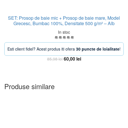
SET: Prosop de baie mic + Prosop de baie mare, Model
Grecesc, Bumbac 100%, Densitate 500 g/m² – Alb
In stoc
Esti client fidel? Acest produs iti ofera
30 puncte de loialitate
!
Prețul
Prețul
60,00
lei
85,98
lei
inițial
curent
Adauga in Cos
a
este:
fost:
60,00 lei.
85,98 lei.
Produse similare
OFERTA