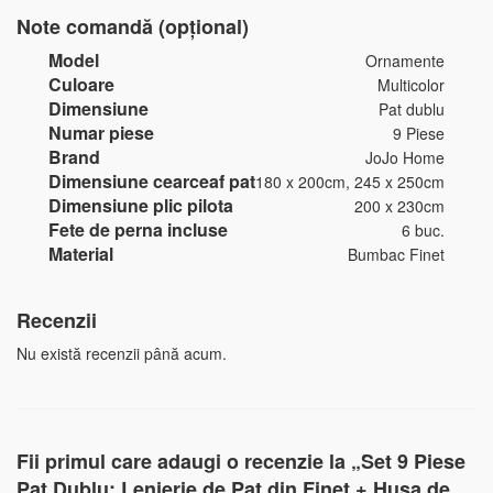
Note comandă (opțional)
Model
Ornamente
Culoare
Multicolor
Dimensiune
Pat dublu
Numar piese
9 Piese
Brand
JoJo Home
Dimensiune cearceaf pat
180 x 200cm, 245 x 250cm
Dimensiune plic pilota
200 x 230cm
Fete de perna incluse
6 buc.
Material
Bumbac Finet
Recenzii
Nu există recenzii până acum.
Fii primul care adaugi o recenzie la „Set 9 Piese
Pat Dublu: Lenjerie de Pat din Finet + Husa de