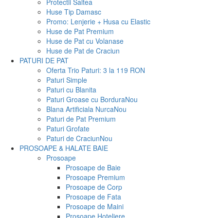
Protectii Saltea
Huse Tip Damasc
Promo: Lenjerie + Husa cu Elastic
Huse de Pat Premium
Huse de Pat cu Volanase
Huse de Pat de Craciun
PATURI DE PAT
Oferta Trio Paturi: 3 la 119 RON
Paturi Simple
Paturi cu Blanita
Paturi Groase cu Bordura
Nou
Blana Artificiala Nurca
Nou
Paturi de Pat Premium
Paturi Grofate
Paturi de Craciun
Nou
PROSOAPE & HALATE BAIE
Prosoape
Prosoape de Baie
Prosoape Premium
Prosoape de Corp
Prosoape de Fata
Prosoape de Maini
Prosoape Hoteliere