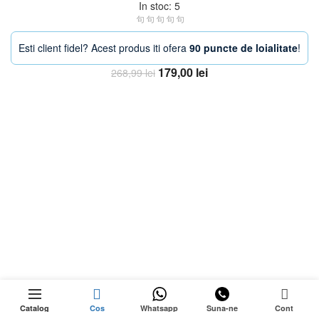
In stoc: 5
Esti client fidel? Acest produs iti ofera
90 puncte de loialitate
!
Prețul
Prețul
179,00
lei
268,99
lei
inițial
curent
Adauga in Cos
a
este:
fost:
179,00 lei.
268,99 lei.
OFERTA
268,99
lei
0
Adauga in cos
Prețul
179,00
lei
Catalog
Cos
Whatsapp
Suna-ne
Cont
inițial
Prețul