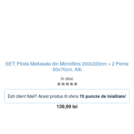
SET: Pilota Matlasata din Microfibra 200x220cm + 2 Perne
50x70cm, Alb
In stoc
Esti client fidel? Acest produs iti ofera
70 puncte de loialitate
!
139,99
lei
Adaugă în coș