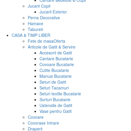
Cantare Bebelusi si Copii
Jucarii Copii
Jucarii Exterior
Perne Decorative
Hamace
Tabureti
CASA & TIMP LIBER
Fete de masa
Oferta
Articole de Gatit & Servire
Accesorii de Gatit
Cantare Bucatarie
Covoare Bucatarie
Cutite Bucatarie
Manusi Bucatarie
Seturi de Gatit
Seturi Tacamuri
Seturi textile Bucatarie
Sorturi Bucatarie
Ustensile de Gatit
Vase pentru Gatit
Covoare
Covorase Intrare
Draperii