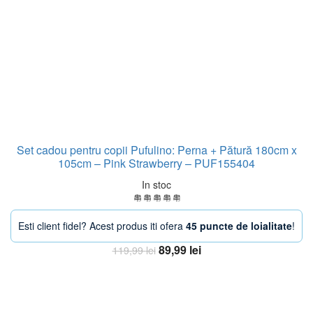
Set cadou pentru copii Pufulino: Perna + Pătură 180cm x
105cm – Pink Strawberry – PUF155404
In stoc
Esti client fidel? Acest produs iti ofera
45 puncte de loialitate
!
Prețul
Prețul
89,99
lei
119,99
lei
inițial
curent
Adaugă în coș
a
este:
fost:
89,99 lei.
119,99 lei.