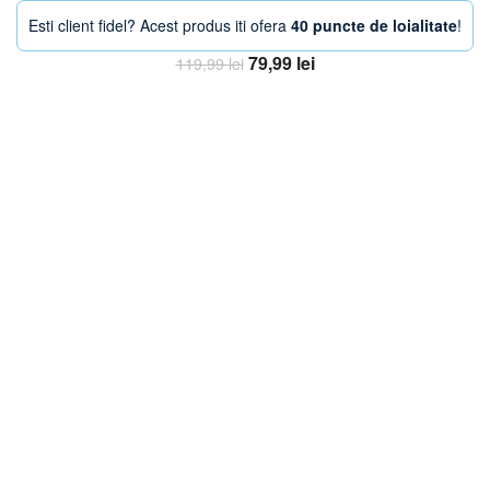
Esti client fidel? Acest produs iti ofera
40 puncte de loialitate
!
Prețul
Prețul
79,99
lei
119,99
lei
inițial
curent
Adaugă în coș
a
este:
fost:
79,99 lei.
119,99 lei.