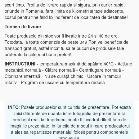
scurt timp. Profita de livrare rapida si sigura, prin curier rapid,
oriunde in Romania, fara limita de kilometri si taxe adiacente,
costul pentru tine fiind fix indiferent de localitatea de destinatie!
Termen de livrare
Toate produsele din stoc vor fi livrate intre 24 si 48 de ore.
Totodata, la toate comenzile de peste 349 Ron vei beneficia de
transport gratuit, astfel incat tu sa te bucuri de produsele tale
preferate la cele mai bune preturi!
INSTRUCȚIUNI
- temperatura maximă de spălare 40°C - Acțiune
mecanică normală - Clătire normală - Centrifugare normală -
Clorinare interzisă - Nu se curăță chimic - Uscare în tambur
rotativ - Program de uscare cu temperatură redusă
INFO
: Pozele produselor sunt cu titlu de prezentare. Pot exista
mici diferente de nuanta intre fotografia de prezentare si
produsul real, iar imprimeul poate fi incadrat diferit fata de
imaginile prezentate, in functie de modul in care producatorul
a ales sa repartizeze materialul folosit pentru componentele
produsului.