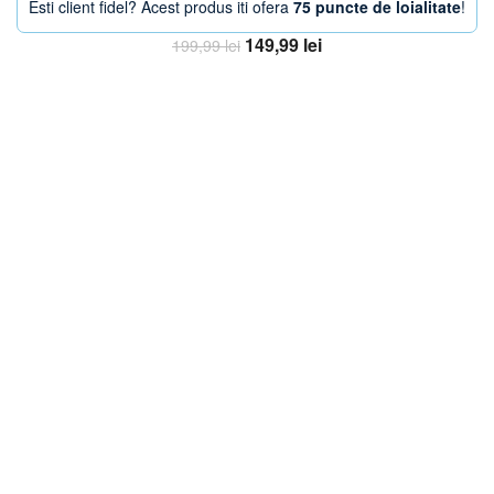
Esti client fidel? Acest produs iti ofera
75 puncte de loialitate
!
Prețul
Prețul
149,99
lei
199,99
lei
inițial
curent
Adaugă în coș
a
este:
fost:
149,99 lei.
199,99 lei.
-30%