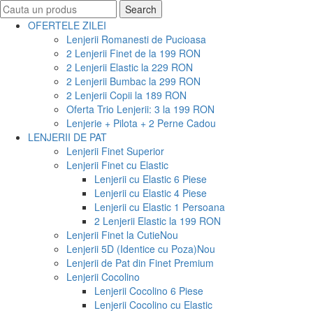
Search
Search
for:
OFERTELE ZILEI
Lenjerii Romanesti de Pucioasa
2 Lenjerii Finet de la 199 RON
2 Lenjerii Elastic la 229 RON
2 Lenjerii Bumbac la 299 RON
2 Lenjerii Copii la 189 RON
Oferta Trio Lenjerii: 3 la 199 RON
Lenjerie + Pilota + 2 Perne Cadou
LENJERII DE PAT
Lenjerii Finet Superior
Lenjerii Finet cu Elastic
Lenjerii cu Elastic 6 Piese
Lenjerii cu Elastic 4 Piese
Lenjerii cu Elastic 1 Persoana
2 Lenjerii Elastic la 199 RON
Lenjerii Finet la Cutie
Nou
Lenjerii 5D (Identice cu Poza)
Nou
Lenjerii de Pat din Finet Premium
Lenjerii Cocolino
Lenjerii Cocolino 6 Piese
Lenjerii Cocolino cu Elastic