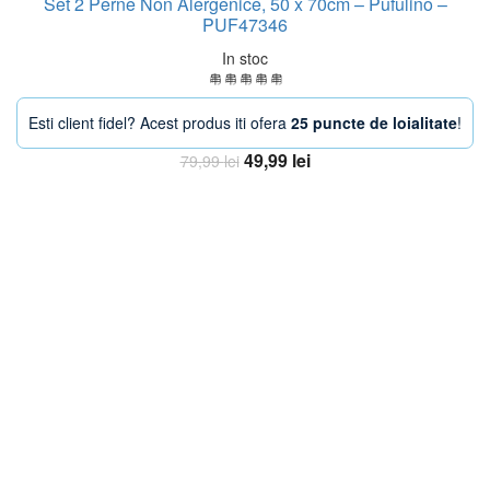
Set 2 Perne Non Alergenice, 50 x 70cm – Pufulino –
PUF47346
In stoc
Esti client fidel? Acest produs iti ofera
25 puncte de loialitate
!
Prețul
Prețul
49,99
lei
79,99
lei
inițial
curent
Adaugă în coș
a
este:
fost:
49,99 lei.
79,99 lei.
-33%