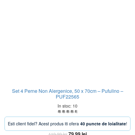
Set 4 Perne Non Alergenice, 50 x 70cm – Pufulino –
PUF22565
In stoc: 10
Esti client fidel? Acest produs iti ofera
40 puncte de loialitate
!
Prețul
Prețul
79,99
lei
119,99
lei