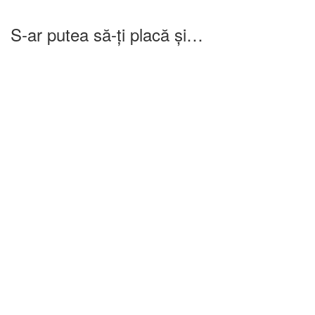
S-ar putea să-ți placă și…
-25%