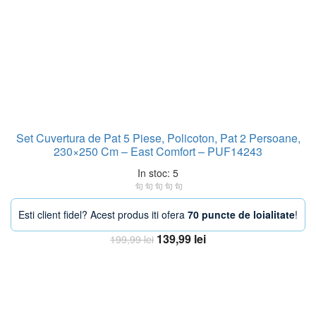
Set Cuvertura de Pat 5 Piese, Policoton, Pat 2 Persoane,
230×250 Cm – East Comfort – PUF14243
In stoc: 5
Esti client fidel? Acest produs iti ofera
70 puncte de loialitate
!
Prețul
Prețul
139,99
lei
199,99
lei
inițial
curent
Adaugă în coș
a
este:
fost:
139,99 lei.
199,99 lei.
-30%