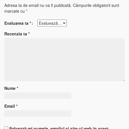
Adresa ta de email nu va fi publicată.
Câmpurile obligatorii sunt
marcate cu
*
Evaluarea ta
*
Recenzia ta
*
Nume
*
Email
*
Salvează-mi numele, emailul și site-ul web în acest