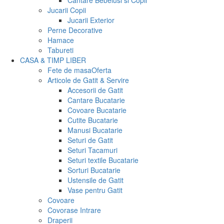
Cantare Bebelusi si Copii
Jucarii Copii
Jucarii Exterior
Perne Decorative
Hamace
Tabureti
CASA & TIMP LIBER
Fete de masa
Oferta
Articole de Gatit & Servire
Accesorii de Gatit
Cantare Bucatarie
Covoare Bucatarie
Cutite Bucatarie
Manusi Bucatarie
Seturi de Gatit
Seturi Tacamuri
Seturi textile Bucatarie
Sorturi Bucatarie
Ustensile de Gatit
Vase pentru Gatit
Covoare
Covorase Intrare
Draperii