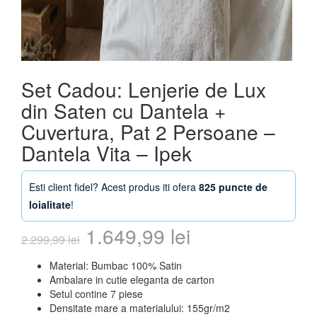
Set Cadou: Lenjerie de Lux
din Saten cu Dantela +
Cuvertura, Pat 2 Persoane –
Dantela Vita – Ipek
Esti client fidel? Acest produs iti ofera
825 puncte de
loialitate
!
Prețul
Prețul
1.649,99
lei
2.299,99
lei
inițial
curent
Material: Bumbac 100% Satin
Ambalare in cutie eleganta de carton
a
este:
Setul contine 7 piese
Densitate mare a materialului: 155gr/m2