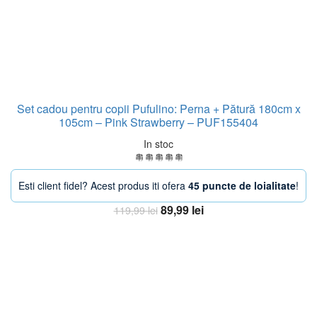
Set cadou pentru copii Pufulino: Perna + Pătură 180cm x
105cm – Pink Strawberry – PUF155404
In stoc
Esti client fidel? Acest produs iti ofera
45 puncte de loialitate
!
Prețul
Prețul
89,99
lei
119,99
lei
inițial
curent
Adaugă în coș
a
este:
fost:
89,99 lei.
119,99 lei.
-38%