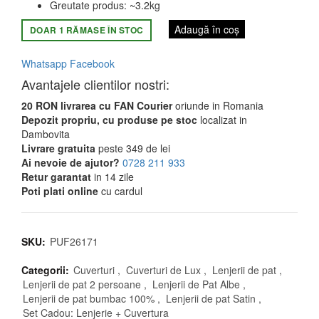
fost:
1.649,99 lei.
Greutate produs: ~3.2kg
2.299,99 lei.
Adaugă în coș
DOAR 1 RĂMASE ÎN STOC
Whatsapp
Facebook
Avantajele clientilor nostri:
20 RON livrarea cu FAN Courier
oriunde in Romania
Depozit propriu, cu produse pe stoc
localizat in
Dambovita
Livrare gratuita
peste 349 de lei
Ai nevoie de ajutor?
0728 211 933
Retur garantat
in 14 zile
Poti plati online
cu cardul
SKU:
PUF26171
Categorii:
Cuverturi
,
Cuverturi de Lux
,
Lenjerii de pat
,
Lenjerii de pat 2 persoane
,
Lenjerii de Pat Albe
,
Lenjerii de pat bumbac 100%
,
Lenjerii de pat Satin
,
Set Cadou: Lenjerie + Cuvertura