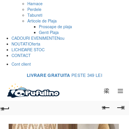
Hamace
Perdele
Tabureti
Articole de Plaja
Prosoape de plaja
Genti Plaja
CADOURI EVENIMENTE
Nou
NOUTATI
Oferta
LICHIDARE STOC
CONTACT
Cont client
LIVRARE GRATUITA
PESTE 349 LEI
0