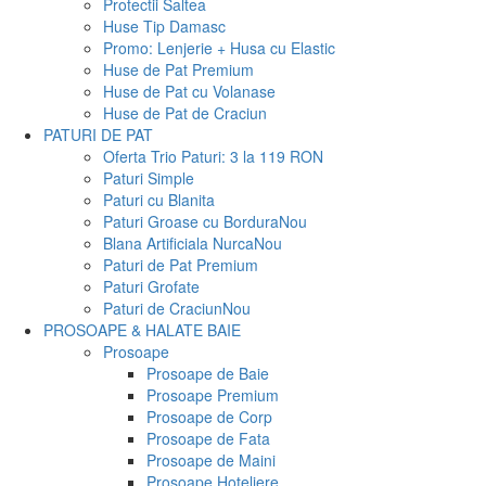
Protectii Saltea
Huse Tip Damasc
Promo: Lenjerie + Husa cu Elastic
Huse de Pat Premium
Huse de Pat cu Volanase
Huse de Pat de Craciun
PATURI DE PAT
Oferta Trio Paturi: 3 la 119 RON
Paturi Simple
Paturi cu Blanita
Paturi Groase cu Bordura
Nou
Blana Artificiala Nurca
Nou
Paturi de Pat Premium
Paturi Grofate
Paturi de Craciun
Nou
PROSOAPE & HALATE BAIE
Prosoape
Prosoape de Baie
Prosoape Premium
Prosoape de Corp
Prosoape de Fata
Prosoape de Maini
Prosoape Hoteliere