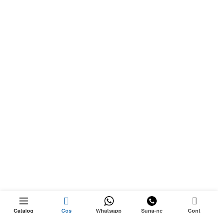
0
DOAR 1
Adaugă în coș
RĂMASE
rețul
Catalog
Cos
Whatsapp
Suna-ne
Cont
ÎN STOC