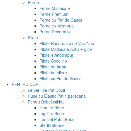
Perne
Perne Matlasate
Perne Premium
Perne cu Puf de Gasca
Perne cu Memorie
Perne Decorative
Pilote
Pilote Racoroase de Vara
Nou
Pilote Matlasate Antialergice
Pilote 4 Anotimpuri
Pilote Cocolino
Pilote de Iarna
Pilote hoteliere
Pilote cu Puf de Gasca
PENTRU COPII
Lenjerii de Pat Copii
Huse cu Elastic Pat 1 persoana
Pentru Bebelusi
Nou
Hranire Bebe
Ingrijire Bebe
Lenjerii Patut Bebe
Sterilizatoare