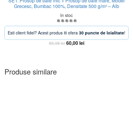
SET: Prosop de baie mic + Prosop de baie mare, Model
Grecesc, Bumbac 100%, Densitate 500 g/m² – Alb
In stoc
Esti client fidel? Acest produs iti ofera
30 puncte de loialitate
!
Prețul
Prețul
60,00
lei
85,98
lei
inițial
curent
Adauga in Cos
a
este:
fost:
60,00 lei.
85,98 lei.
Produse similare
-25%