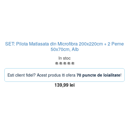
SET: Pilota Matlasata din Microfibra 200x220cm + 2 Perne
50x70cm, Alb
In stoc
Esti client fidel? Acest produs iti ofera
70 puncte de loialitate
!
139,99
lei
Adaugă în coș
OFERTA