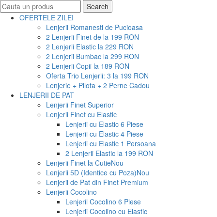
Search
Search
for:
OFERTELE ZILEI
Lenjerii Romanesti de Pucioasa
2 Lenjerii Finet de la 199 RON
2 Lenjerii Elastic la 229 RON
2 Lenjerii Bumbac la 299 RON
2 Lenjerii Copii la 189 RON
Oferta Trio Lenjerii: 3 la 199 RON
Lenjerie + Pilota + 2 Perne Cadou
LENJERII DE PAT
Lenjerii Finet Superior
Lenjerii Finet cu Elastic
Lenjerii cu Elastic 6 Piese
Lenjerii cu Elastic 4 Piese
Lenjerii cu Elastic 1 Persoana
2 Lenjerii Elastic la 199 RON
Lenjerii Finet la Cutie
Nou
Lenjerii 5D (Identice cu Poza)
Nou
Lenjerii de Pat din Finet Premium
Lenjerii Cocolino
Lenjerii Cocolino 6 Piese
Lenjerii Cocolino cu Elastic