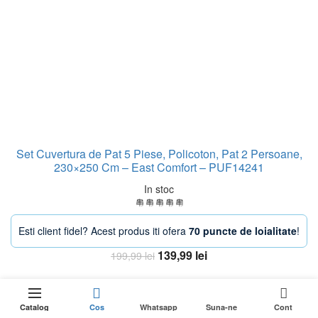
Set Cuvertura de Pat 5 Piese, Policoton, Pat 2 Persoane,
230×250 Cm – East Comfort – PUF14241
In stoc
Esti client fidel? Acest produs iti ofera
70 puncte de loialitate
!
Prețul
Prețul
139,99
lei
199,99
lei
inițial
curent
Adaugă în coș
a
este:
0
DOAR 1
fost:
139,99 lei.
Adaugă în coș
RĂMASE
rețul
Catalog
Cos
Whatsapp
Suna-ne
Cont
ÎN STOC
199,99 lei.