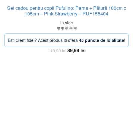
Set cadou pentru copii Pufulino: Perna + Pătură 180cm x
105cm – Pink Strawberry – PUF155404
In stoc
Esti client fidel? Acest produs iti ofera
45 puncte de loialitate
!
Prețul
Prețul
89,99
lei
119,99
lei
inițial
curent
Adaugă în coș
a
este:
fost:
89,99 lei.
119,99 lei.
-38%