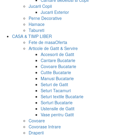
Cantare Bebelusi si Copii
Jucarii Copii
Jucarii Exterior
Perne Decorative
Hamace
Tabureti
CASA & TIMP LIBER
Fete de masa
Oferta
Articole de Gatit & Servire
Accesorii de Gatit
Cantare Bucatarie
Covoare Bucatarie
Cutite Bucatarie
Manusi Bucatarie
Seturi de Gatit
Seturi Tacamuri
Seturi textile Bucatarie
Sorturi Bucatarie
Ustensile de Gatit
Vase pentru Gatit
Covoare
Covorase Intrare
Draperii