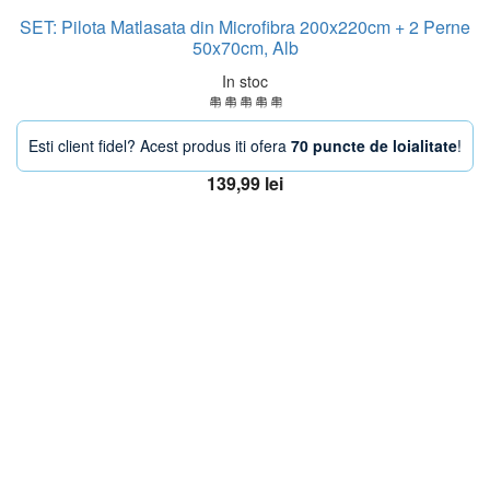
SET: Pilota Matlasata din Microfibra 200x220cm + 2 Perne
50x70cm, Alb
In stoc
Esti client fidel? Acest produs iti ofera
70 puncte de loialitate
!
139,99
lei
Adaugă în coș
OFERTA