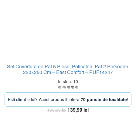
Set Cuvertura de Pat 5 Piese, Policoton, Pat 2 Persoane,
230×250 Cm – East Comfort – PUF14247
In stoc: 10
Esti client fidel? Acest produs iti ofera
70 puncte de loialitate
!
Prețul
Prețul
139,99
lei
199,99
lei
inițial
curent
Adaugă în coș
a
este:
fost:
139,99 lei.