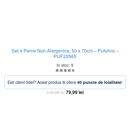
Set 4 Perne Non Alergenice, 50 x 70cm – Pufulino –
PUF22565
In stoc: 9
Esti client fidel? Acest produs iti ofera
40 puncte de loialitate
!
Prețul
Prețul
79,99
lei
119,99
lei
inițial
curent
Adaugă în coș
a
este:
fost:
79,99 lei.
119,99 lei.