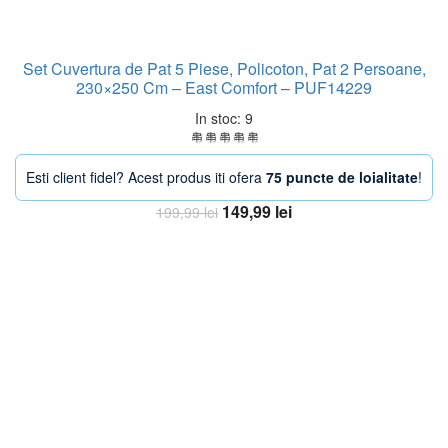
Set Cuvertura de Pat 5 Piese, Policoton, Pat 2 Persoane,
230×250 Cm – East Comfort – PUF14229
In stoc: 9
Esti client fidel? Acest produs iti ofera
75 puncte de loialitate
!
Prețul
Prețul
149,99
lei
199,99
lei
inițial
curent
Adaugă în coș
a
este:
fost:
149,99 lei.
199,99 lei.
-30%