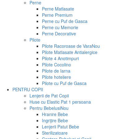
Perne
Perne Matlasate
Perne Premium
Perne cu Puf de Gasca
Perne cu Memorie
Perne Decorative
Pilote
Pilote Racoroase de Vara
Nou
Pilote Matlasate Antialergice
Pilote 4 Anotimpuri
Pilote Cocolino
Pilote de Iarna
Pilote hoteliere
Pilote cu Puf de Gasca
PENTRU COPII
Lenjerii de Pat Copii
Huse cu Elastic Pat 1 persoana
Pentru Bebelusi
Nou
Hranire Bebe
Ingrijire Bebe
Lenjerii Patut Bebe
Sterilizatoare