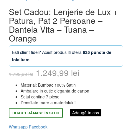
Set Cadou: Lenjerie de Lux +
Patura, Pat 2 Persoane –
Dantela Vita – Tuana –
Orange
Esti client fidel? Acest produs iti ofera
625 puncte de
loialitate
!
Prețul
Prețul
1.249,99
lei
1.799,99
lei
inițial
curent
Material: Bumbac 100% Satin
Ambalare in cutie eleganta de carton
a
este:
Setul contine 7 piese
Densitate mare a materialului
fost:
1.249,99 lei.
Adaugă în coș
DOAR 1 RĂMASE ÎN STOC
1.799,99 lei.
Whatsapp
Facebook