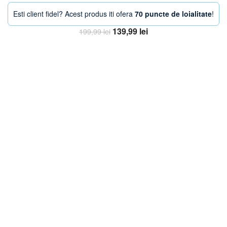
Esti client fidel? Acest produs iti ofera
70 puncte de loialitate
!
Prețul
Prețul
139,99
lei
199,99
lei
inițial
curent
Adaugă în coș
a
este:
fost:
139,99 lei.
199,99 lei.
-30%