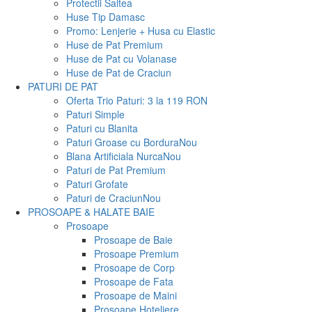
Protectii Saltea
Huse Tip Damasc
Promo: Lenjerie + Husa cu Elastic
Huse de Pat Premium
Huse de Pat cu Volanase
Huse de Pat de Craciun
PATURI DE PAT
Oferta Trio Paturi: 3 la 119 RON
Paturi Simple
Paturi cu Blanita
Paturi Groase cu Bordura
Nou
Blana Artificiala Nurca
Nou
Paturi de Pat Premium
Paturi Grofate
Paturi de Craciun
Nou
PROSOAPE & HALATE BAIE
Prosoape
Prosoape de Baie
Prosoape Premium
Prosoape de Corp
Prosoape de Fata
Prosoape de Maini
Prosoape Hoteliere