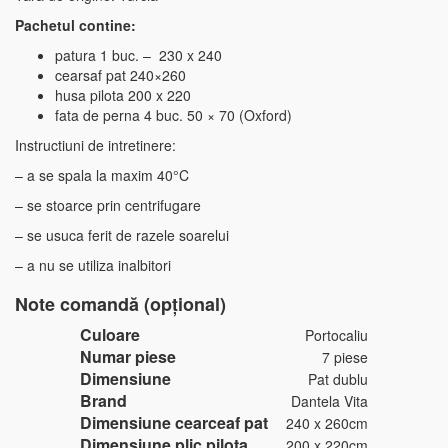
Pachetul contine:
patura 1 buc. – 230 x 240
cearsaf pat 240×260
husa pilota 200 x 220
fata de perna 4 buc. 50 × 70 (Oxford)
Instructiuni de intretinere:
– a se spala la maxim 40°C
– se stoarce prin centrifugare
– se usuca ferit de razele soarelui
– a nu se utiliza inalbitori
Note comandă (opțional)
Culoare
Portocaliu
Numar piese
7 piese
Dimensiune
Pat dublu
Brand
Dantela Vita
Dimensiune cearceaf pat
240 x 260cm
Dimensiune plic pilota
200 x 220cm