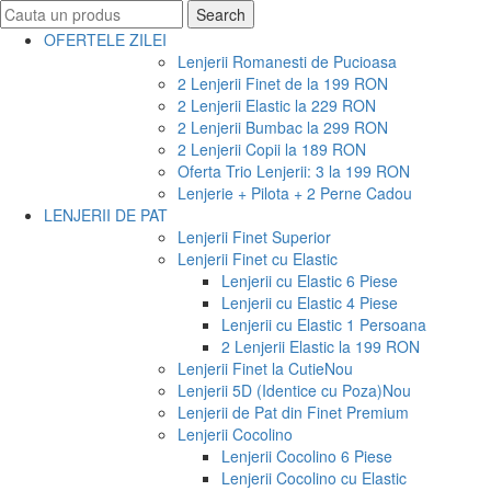
Search
Search
for:
OFERTELE ZILEI
Lenjerii Romanesti de Pucioasa
2 Lenjerii Finet de la 199 RON
2 Lenjerii Elastic la 229 RON
2 Lenjerii Bumbac la 299 RON
2 Lenjerii Copii la 189 RON
Oferta Trio Lenjerii: 3 la 199 RON
Lenjerie + Pilota + 2 Perne Cadou
LENJERII DE PAT
Lenjerii Finet Superior
Lenjerii Finet cu Elastic
Lenjerii cu Elastic 6 Piese
Lenjerii cu Elastic 4 Piese
Lenjerii cu Elastic 1 Persoana
2 Lenjerii Elastic la 199 RON
Lenjerii Finet la Cutie
Nou
Lenjerii 5D (Identice cu Poza)
Nou
Lenjerii de Pat din Finet Premium
Lenjerii Cocolino
Lenjerii Cocolino 6 Piese
Lenjerii Cocolino cu Elastic