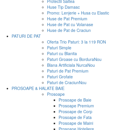
Protectii Saltea
Huse Tip Damasc
Promo: Lenjerie + Husa cu Elastic
Huse de Pat Premium
Huse de Pat cu Volanase
Huse de Pat de Craciun
PATURI DE PAT
Oferta Trio Paturi: 3 la 119 RON
Paturi Simple
Paturi cu Blanita
Paturi Groase cu Bordura
Nou
Blana Artificiala Nurca
Nou
Paturi de Pat Premium
Paturi Grofate
Paturi de Craciun
Nou
PROSOAPE & HALATE BAIE
Prosoape
Prosoape de Baie
Prosoape Premium
Prosoape de Corp
Prosoape de Fata
Prosoape de Maini
Prosoape Hoteliere