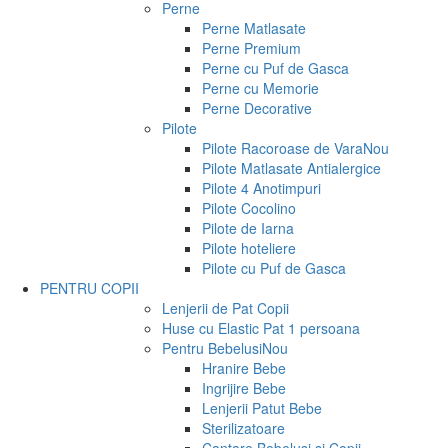
Perne
Perne Matlasate
Perne Premium
Perne cu Puf de Gasca
Perne cu Memorie
Perne Decorative
Pilote
Pilote Racoroase de Vara
Nou
Pilote Matlasate Antialergice
Pilote 4 Anotimpuri
Pilote Cocolino
Pilote de Iarna
Pilote hoteliere
Pilote cu Puf de Gasca
PENTRU COPII
Lenjerii de Pat Copii
Huse cu Elastic Pat 1 persoana
Pentru Bebelusi
Nou
Hranire Bebe
Ingrijire Bebe
Lenjerii Patut Bebe
Sterilizatoare