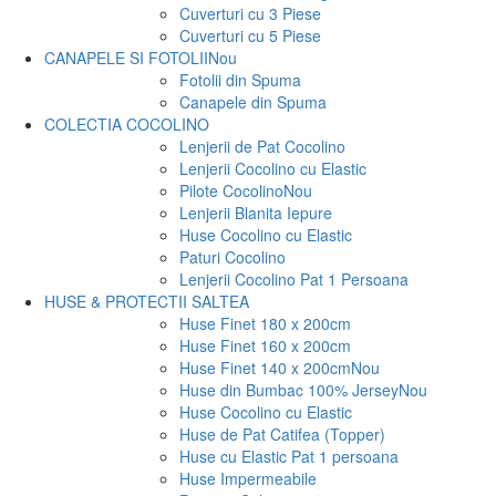
Cuverturi cu 3 Piese
Cuverturi cu 5 Piese
CANAPELE SI FOTOLII
Nou
Fotolii din Spuma
Canapele din Spuma
COLECTIA COCOLINO
Lenjerii de Pat Cocolino
Lenjerii Cocolino cu Elastic
Pilote Cocolino
Nou
Lenjerii Blanita Iepure
Huse Cocolino cu Elastic
Paturi Cocolino
Lenjerii Cocolino Pat 1 Persoana
HUSE & PROTECTII SALTEA
Huse Finet 180 x 200cm
Huse Finet 160 x 200cm
Huse Finet 140 x 200cm
Nou
Huse din Bumbac 100% Jersey
Nou
Huse Cocolino cu Elastic
Huse de Pat Catifea (Topper)
Huse cu Elastic Pat 1 persoana
Huse Impermeabile