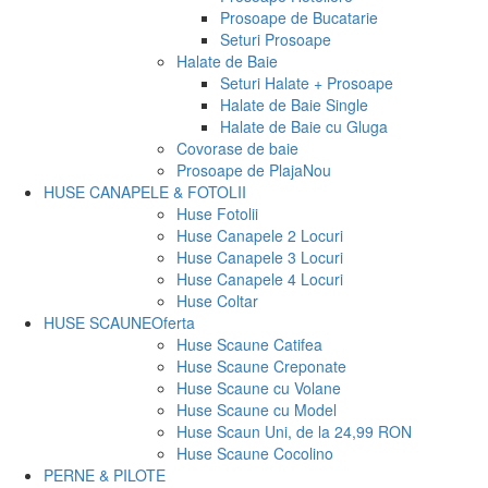
Prosoape de Bucatarie
Seturi Prosoape
Halate de Baie
Seturi Halate + Prosoape
Halate de Baie Single
Halate de Baie cu Gluga
Covorase de baie
Prosoape de Plaja
Nou
HUSE CANAPELE & FOTOLII
Huse Fotolii
Huse Canapele 2 Locuri
Huse Canapele 3 Locuri
Huse Canapele 4 Locuri
Huse Coltar
HUSE SCAUNE
Oferta
Huse Scaune Catifea
Huse Scaune Creponate
Huse Scaune cu Volane
Huse Scaune cu Model
Huse Scaun Uni, de la 24,99 RON
Huse Scaune Cocolino
PERNE & PILOTE