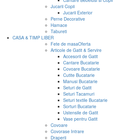
Cantare Bebelusi si Copii
Jucarii Copii
Jucarii Exterior
Perne Decorative
Hamace
Tabureti
CASA & TIMP LIBER
Fete de masa
Oferta
Articole de Gatit & Servire
Accesorii de Gatit
Cantare Bucatarie
Covoare Bucatarie
Cutite Bucatarie
Manusi Bucatarie
Seturi de Gatit
Seturi Tacamuri
Seturi textile Bucatarie
Sorturi Bucatarie
Ustensile de Gatit
Vase pentru Gatit
Covoare
Covorase Intrare
Draperii